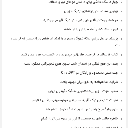
چهار ماسک خانگی برای داشتن موهای نرم و شفاف
بهترین مقاصد دریاچه‌های نزدیک تهران
در ششم اوت؛ وقتی هیروشیما در دیگ قیر می‌جوشید
این مناطق کشور آماده بارش باران باشند
پزشکیان: علی رغم اینکه نیروگاه های ما را زدند اما قطعی برق بسیار کم تر شده
است
کنایه قالیباف به ترامپ: حقایق را بپذیرید و به تعهدات خود عمل کنید
رصد این صور فلکی در آسمان شب بدون هیچ تجهیزاتی ممکن است
چت متنی نامحدود و رایگان در ChatGPT
شرایط تفاهم‌نامه به نفع ایران بهبود یافت
سعید عزت‌اللهی ارزشمندترین هافبک فوتبال ایران
نظرات شنیدنی نیک آفرید سماواتی درباره مهدی پاکدل + فیلم
متن اولیۀ طرح راهبردی مدیریت تنگه هرمز منتشر شد
خاطره جالب شهاب حسینی از فرار در دوره سربازی + فیلم
نحوه فعالیت سیستم دید در شب