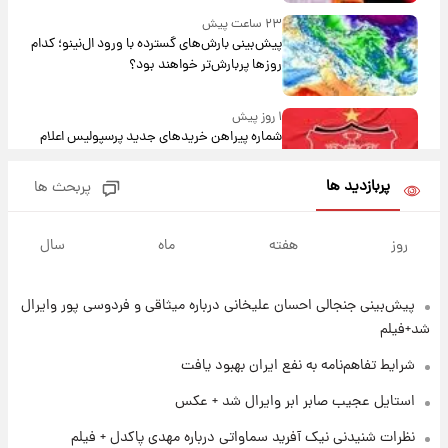
۲۳ ساعت پیش
پیش‌بینی بارش‌های گسترده با ورود ال‌نینو؛ کدام
روزها پربارش‌تر خواهند بود؟
۱ روز پیش
شماره پیراهن خریدهای جدید پرسپولیس اعلام
شد؛ تیکدری، محبی و سرگیف با اعداد ویژه
پربازدید ها
پربحث ها
۱ روز پیش
جزئیات فعال‌سازی «کیف پول ایران» اعلام
روز
هفته
ماه
سال
شد+فیلم
پیش‌بینی جنجالی احسان علیخانی درباره میثاقی و فردوسی پور وایرال
۱ روز پیش
تغییر تند قیمت محصولات ایران‌خودرو و سایپا
شد+فیلم
امروز پنجشنبه ۱۵ مرداد ۱۴۰۵ +جدول
شرایط تفاهم‌نامه به نفع ایران بهبود یافت
۱ روز پیش
استایل عجیب صابر ابر وایرال شد + عکس
قیمت طلا و سکه امروز پنجشنبه ۱۵ مرداد ۱۴۰۵
نظرات شنیدنی نیک آفرید سماواتی درباره مهدی پاکدل + فیلم