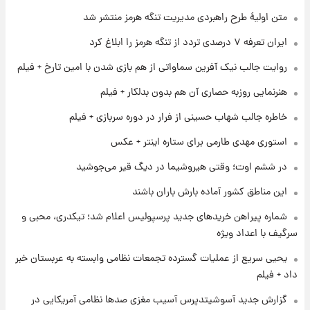
متن اولیۀ طرح راهبردی مدیریت تنگه هرمز منتشر شد
۱ روز پیش
ایران تعرفه ۷ درصدی تردد از تنگه هرمز را ابلاغ کرد
شارژ جدید کالابرگ برای سه دهک؛ جزئیات اعلام
شد
روایت جالب نیک آفرین سماواتی از هم بازی شدن با امین تارخ + فیلم
هنرنمایی روزبه حصاری آن هم بدون بدلکار + فیلم
۱ روز پیش
شرایط تازه فروش اقساطی سایپا اعلام شد؛
خاطره جالب شهاب حسینی از فرار در دوره سربازی + فیلم
شاهین، کوییک، اطلس، سهند و ساینا با اقساط
بلندمدت + جدول
استوری مهدی طارمی برای ستاره اینتر + عکس
۱ روز پیش
در ششم اوت؛ وقتی هیروشیما در دیگ قیر می‌جوشید
سیگنال‌های جدید برای بازار طلا؛ پیش‌بینی
قیمت سکه و طلا فردا
این مناطق کشور آماده بارش باران باشند
شماره پیراهن خریدهای جدید پرسپولیس اعلام شد؛ تیکدری، محبی و
سرگیف با اعداد ویژه
یحیی سریع از عملیات گسترده تجمعات نظامی وابسته به عربستان خبر
داد + فیلم
گزارش جدید آسوشیتدپرس آسیب مغزی صدها نظامی آمریکایی در