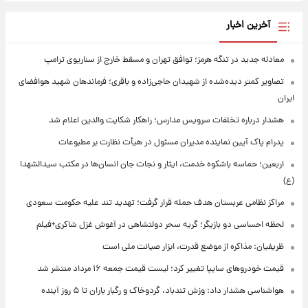
آخرین اخبار
معادله جدید در تنگه هرمز؛ توافق تهران و مسقط خارج از سناریوی ترامپ
تصاویر کمتر دیده‌شده از شهیدان حاجی‌زاده و باقری؛ فرماندهان شهید هوافضای
ایران
هشدار درباره تخلفات سرویس مدارس؛ راهکار شکایت والدین اعلام شد
پدرام پاک آیین نماینده مدیران مسئول در هیأت نظارت بر مطبوعات
اربعین؛ حماسه باشکوه خدمت، ایثار و نجات جان انسان‌ها در مکتب سیدالشهدا
(ع)
مراکز نظامی عربستان هدف حمله قرار گرفت؛ تهدید تند علیه حکومت سعودی
لحظه احساسی دو بازیگر؛ گریه سحر دولتشاهی در آغوش غزل شاکری+فیلم
ظریفیان: مذاکره از موضع قدرت، ابزار صیانت ملی است
قیمت خودروهای سایپا تغییر کرد؛ لیست قیمت جمعه ۱۶ مرداد منتشر شد
هواشناسی هشدار داد: وزش تندباد، گردوخاک و رگبار باران تا ۵ روز آینده