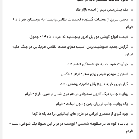
یک پیش‌بینی مهم از آینده بازار طلا
یحیی سریع از عملیات گسترده تجمعات نظامی وابسته به عربستان خبر داد +
فیلم
قیمت انواع گوشی موبایل امروز پنجشنبه ۱۵ مرداد ۱۴۰۵ + جدول
گزارش جدید آسوشیتدپرس آسیب مغزی صدها نظامی آمریکایی در جنگ علیه
ایران
جزئیات شرط جدید بازنشستگی اعلام شد
استوری مهدی طارمی برای ستاره اینتر + عکس
گران‌ترین خرید تاریخ رئال مادرید رونمایی شد
روایت جالب نیک آفرین سماواتی از هم بازی شدن با امین تارخ + فیلم
یک روایت جالب از زبان بدن و انواع لبخند + فیلم
بهره گیری از معماری ایرانی در طرح های ایتالیایی برا مقابله با گرما
پادشاه کوه ها در منظومه شمسی / اورست در برابر این هیولا یک شوخی است +
فیلم