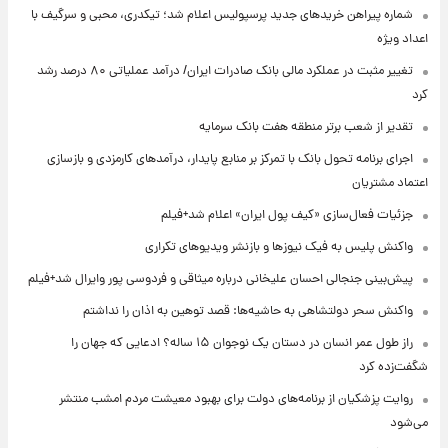
شماره پیراهن خریدهای جدید پرسپولیس اعلام شد؛ تیکدری، محبی و سرگیف با
اعداد ویژه
تغییر مثبت در عملکرد مالی بانک صادرات ایران/ درآمد عملیاتی ۸۰ درصد رشد
کرد
تقدیر از شعب برتر منطقه هفت بانک سرمایه
اجرای برنامه تحول بانک با تمرکز بر منابع پایدار، درآمدهای کارمزدی و بازسازی
اعتماد مشتریان
جزئیات فعال‌سازی «کیف پول ایران» اعلام شد+فیلم
واکنش پلیس به فیک نیوزها و بازنشر ویدیوهای تکراری
پیش‌بینی جنجالی احسان علیخانی درباره میثاقی و فردوسی پور وایرال شد+فیلم
واکنش سحر دولتشاهی به حاشیه‌ها: قصد توهین به اذان را نداشتم
راز طول عمر انسان در دستان یک نوجوان ۱۵ ساله؟ ادعایی که جهان را
شگفت‌زده کرد
روایت پزشکیان از برنامه‌های دولت برای بهبود معیشت مردم امشب منتشر
می‌شود