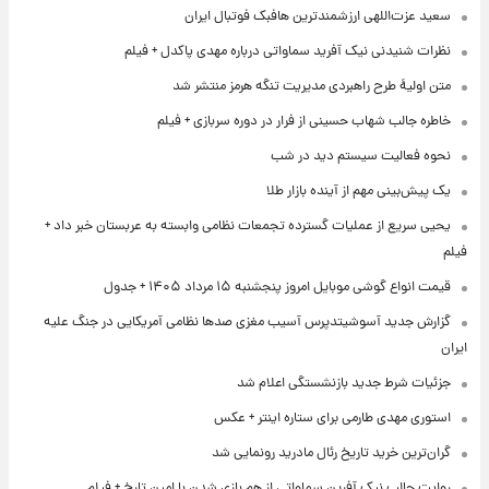
سعید عزت‌اللهی ارزشمندترین هافبک فوتبال ایران
نظرات شنیدنی نیک آفرید سماواتی درباره مهدی پاکدل + فیلم
متن اولیۀ طرح راهبردی مدیریت تنگه هرمز منتشر شد
خاطره جالب شهاب حسینی از فرار در دوره سربازی + فیلم
نحوه فعالیت سیستم دید در شب
یک پیش‌بینی مهم از آینده بازار طلا
یحیی سریع از عملیات گسترده تجمعات نظامی وابسته به عربستان خبر داد +
فیلم
قیمت انواع گوشی موبایل امروز پنجشنبه ۱۵ مرداد ۱۴۰۵ + جدول
گزارش جدید آسوشیتدپرس آسیب مغزی صدها نظامی آمریکایی در جنگ علیه
ایران
جزئیات شرط جدید بازنشستگی اعلام شد
استوری مهدی طارمی برای ستاره اینتر + عکس
گران‌ترین خرید تاریخ رئال مادرید رونمایی شد
روایت جالب نیک آفرین سماواتی از هم بازی شدن با امین تارخ + فیلم