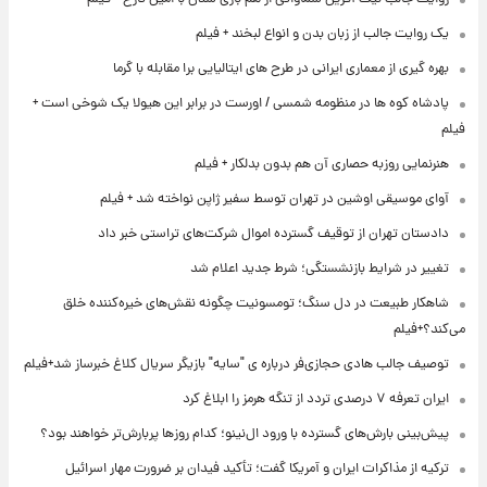
یک روایت جالب از زبان بدن و انواع لبخند + فیلم
بهره گیری از معماری ایرانی در طرح های ایتالیایی برا مقابله با گرما
پادشاه کوه ها در منظومه شمسی / اورست در برابر این هیولا یک شوخی است +
فیلم
هنرنمایی روزبه حصاری آن هم بدون بدلکار + فیلم
آوای موسیقی اوشین در تهران توسط سفیر ژاپن نواخته شد + فیلم
دادستان تهران از توقیف گسترده اموال شرکت‌های تراستی خبر داد
تغییر در شرایط بازنشستگی؛ شرط جدید اعلام شد
شاهکار طبیعت در دل سنگ؛ تومسونیت چگونه نقش‌های خیره‌کننده خلق
می‌کند؟+فیلم
توصیف جالب هادی حجازی‌فر درباره ی "سایه" بازیگر سریال کلاغ خبرساز شد+فیلم
ایران تعرفه ۷ درصدی تردد از تنگه هرمز را ابلاغ کرد
پیش‌بینی بارش‌های گسترده با ورود ال‌نینو؛ کدام روزها پربارش‌تر خواهند بود؟
ترکیه از مذاکرات ایران و آمریکا گفت؛ تأکید فیدان بر ضرورت مهار اسرائیل