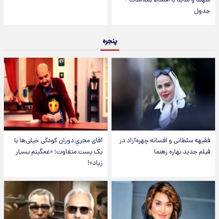
سهند و ساینا با اقساط بلندمدت +
جدول
پنجره
فقیهه سلطانی و افسانه چهره‌آزاد در
آقای مجریِ دوران کودکی خیلی‌ها با
فیلم جدید بهاره رهنما
یک پست متفاوت؛ «غمگینم بسیار
زیاد»!