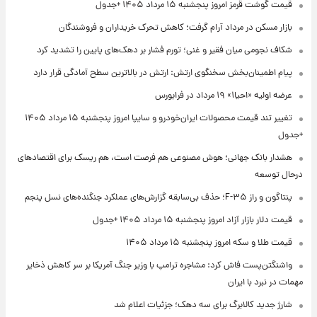
قیمت گوشت قرمز امروز پنجشنبه ۱۵ مرداد ۱۴۰۵ +جدول
بازار مسکن در مرداد آرام گرفت؛ کاهش تحرک خریداران و فروشندگان
شکاف نجومی میان فقیر و غنی؛ تورم فشار بر دهک‌های پایین را تشدید کرد
پیام اطمینان‌بخش سخنگوی ارتش: ارتش در بالاترین سطح آمادگی قرار دارد
عرضه اولیه «احیا۱» ۱۹ مرداد در فرابورس
تغییر تند قیمت محصولات ایران‌خودرو و سایپا امروز پنجشنبه ۱۵ مرداد ۱۴۰۵
+جدول
هشدار بانک جهانی؛ هوش مصنوعی هم فرصت است، هم ریسک برای اقتصادهای
درحال توسعه
پنتاگون و راز F-۳۵؛ حذف بی‌سابقه گزارش‌های عملکرد جنگنده‌های نسل پنجم
قیمت دلار بازار آزاد امروز پنجشنبه ۱۵ مرداد ۱۴۰۵ +جدول
قیمت طلا و سکه امروز پنجشنبه ۱۵ مرداد ۱۴۰۵
واشنگتن‌پست فاش کرد: مشاجره ترامپ با وزیر جنگ آمریکا بر سر کاهش ذخایر
مهمات در نبرد با ایران
شارژ جدید کالابرگ برای سه دهک؛ جزئیات اعلام شد