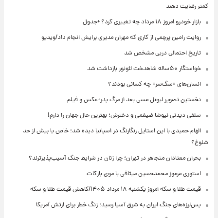
کمتر رضایت دهند
بازار خودرو امروز ۱۸ مرداد چه تغییری کرد؟ +جدول
روایت رامین پرچمی از کاری که مهران مدیری برایش انجام داد/ویدیو
تاریخ احتمالی دربی مشخص شد
خواستگار ۵۰ساله شاهدخت لئونور بازداشت شد
انسان‌های «سگ‌سر» چه کسانی بودند؟
نخستین تصویر لیونل مسی بعد از مرگ پدر+عکس و فیلم
سلفی دیدنی نیوشا ضیغمی و دخترش؛ بهترین حال جهان را دارم!
الهام حمیدی با این استایل رنگارنگ در اسپانیا دیده شد؛ خاص یا بیش از حد
شلوغ؟
بحران معتادان متجاهر در تهران؛ چرا زنان در شرایط جنگ آسیب‌پذیرترند؟
استوری مرموز محمدحسین میثاقی با موی بازکات
قیمت طلا و سکه امروز یکشنبه ۱۸ مرداد ۱۴۰۵/کاهش قیمت طلا و سکه
پس‌لرزه‌های جنگ ایران به شرق آسیا رسید؛ زنگ خطر برای ارتش آمریکا