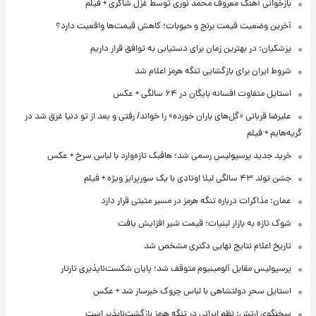
بازخوانی آهنگ معروف محمد نوری توسط غزل شاکری + فیلم
آخرین وضعیت قیمت برنج و حبوبات؛ کاهش قیمت‌ها واقعیت دارد؟
پزشکیان: در بهترین زمان برای دستیابی به توافق قرار داریم
شروط ایران برای بازگشایی تنگه هرمز اعلام شد
استایل متفاوت افسانه بایگان در ۶۴ سالگی + عکس
علیرضا قربانی «گل‌های باران خورده» را خواند/ رفتی و بعد از تو دنیا غرق شد در
گریه‌هایم + فیلم
خرید جدید پرسپولیس رسمی شد؛ هافبک تازه‌وارد با لباس سرخ + عکس
جشن تولد ۴۳ سالگی لیلا اوتادی با یک سورپرایز ویژه + فیلم
عمان: مذاکرات درباره تنگه هرمز در مسیر مثبتی قرار دارد
شوک تازه به بازار لبنیات؛ قیمت شیر افزایش یافت
تاریخ اعلام نتایج نهایی دکتری مشخص شد
پرسپولیس مقابل آلومینیوم متوقف شد؛ پایان شکست‌ناپذیری تارتار
استایل سحر دولتشاهی با لباس چروک خبرساز شد + عکس
سخنگوی ارتش: نظم ایرانی در تنگه هرمز بازگشت‌ناپذیر است