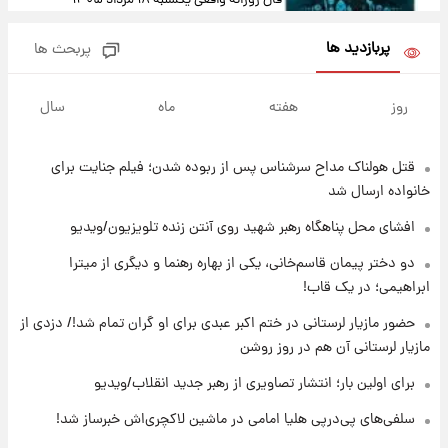
فال روزانه واقعی یکشنبه ۱۸ مرداد ۱۴۰۵
پربازدید ها
پربحث ها
۱۶ ساعت پیش
ارزش سهام عدالت برای امروز ۱۷ مرداد ۱۴۰۵ +
روز
هفته
ماه
سال
جدول
قتل هولناک مداح سرشناس پس از ربوده شدن؛ فیلم جنایت برای
۱۷ ساعت پیش
لیونل مسی عزادار شد! + جزئیات
خانواده ارسال شد
افشای محل پناهگاه‌ رهبر شهید روی آنتن زنده تلویزیون/ویدیو
۲۰ ساعت پیش
دو دختر پیمان قاسم‌خانی، یکی از بهاره رهنما و دیگری از میترا
لحظه برخورد رعد و برق به ساختمان مرکز تجارت
ابراهیمی؛ در یک قاب!
جهانی در آمریکا + فیلم
حضور مازیار لرستانی در ختم اکبر عبدی برای او گران تمام شد!/ دزدی از
مازیار لرستانی آن هم در روز روشن
۲۰ ساعت پیش
برای اولین بار؛ انتشار تصاویری از رهبر جدید
برای اولین بار؛ انتشار تصاویری از رهبر جدید انقلاب/ویدیو
انقلاب/ویدیو
سلفی‌های پی‌درپی هلیا امامی در ماشین لاکچری‌اش خبرساز شد!
۲۰ ساعت پیش