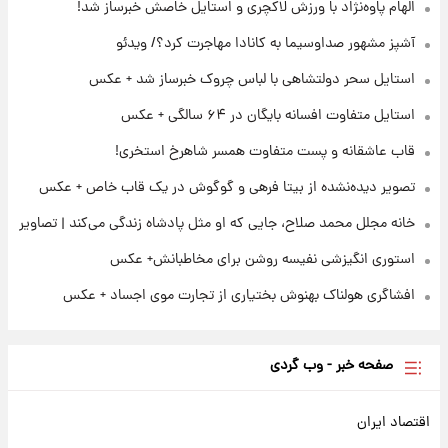
الهام پاوه‌نژاد با ورزش لاکچری و استایل خاصش خبرساز شد!
تصاویر عمامه بستن به شیوه خاتمی/ویدیو
آشپز مشهور صداوسیما به کانادا مهاجرت کرد؟/ ویدئو
استایل سحر دولتشاهی با لباس چروک خبرساز شد + عکس
۲۲ ساعت پیش
افشای محل پناهگاه‌ رهبر شهید روی آنتن زنده
استایل متفاوت افسانه بایگان در ۶۴ سالگی + عکس
تلویزیون/ویدیو
قاب عاشقانه و پست متفاوت همسر شاهرخ استخری!
تصویر دیده‌نشده از بیتا فرهی و گوگوش در یک قاب خاص + عکس
خانه مجلل محمد صلاح، جایی که او مثل پادشاه زندگی می‌کند | تصاویر
استوری انگیزشی نفیسه روشن برای مخاطبانش+ عکس
افشاگری هولناک بهنوش بختیاری از تجارت موی اجساد + عکس
صفحه خبر - وب گردی
اقتصاد ایران