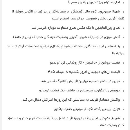
ادای احترام ویژه دی‌پل به پدر مسی!
شهباز حسن‌پور: گروه مالی گردشگری با سرمایه‌گذاری در کرمان، الگویی موفق از
نقش‌آفرینی بخش خصوصی در توسعه استان است
هدی زین‌العابدین با یک عکس هنری متفاوت دوباره خبرساز شد!
آتش‌سوزی در لوناپارک شیراز؛ آخرین وضعیت خزندگان خطرناک پس از حادثه
رتبه ها می آیند، ماندگاری ساخته میشود؛پیشتازی «به پرداخت ملت فراتر از اعداد
و رتبه ها
نفیسه روشن از «دخترش» انار رونمایی کرد!/ویدیو
قیمت ارزهای دیجیتال امروز یکشنبه ۱۸ مرداد ۱۴۰۵
بنزین در انتظار تصمیم نهایی؛ افزایش کالابرگ قطعی شد
دورهمی بازیگران و هنرمندان در حاشیه یک نمایش/ویدیو
واکنش معنادار ظریف به سیاستی که این روزها اسرائیل دنبال می کند
فوری: ربیعی رفت، نکونام سرمربی جدید تراکتور
شیوع «کم‌کاری اجباری» در ایران/ افراد شاغل باید به ساعات کاری کمتر و دستمزد
کمتر رضایت دهند