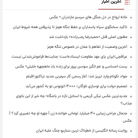
آخرین اخبار
خانه ارواح در دل جنگل های سرسبز مازندران + عکس
تاکید سخنگوی سپاه پاسداران بر حفظ تنگه هرمز تا پذیرفتن همه شروط ایران
مظنون اصلی قتل «حمیدرضا رجب‌زاده» بازداشت شد
آخرین وضعیت از تفاهم با عمان در خصوص تنگه هرمز
عراقچی:ایران پای عهد مقاومت ایستاده‌است؛ جنایت‌ها فراموش‌شدنی نیست
پست احساسی و غم انگیز سوسن پرور برای زنده یاد ماهچهره خلیلی+ عکس
جواد نکونام وارد تبریز شد؛ آغاز رسمی کار سرمربی جدید تراکتور+فیلم
تصمیم دولت برای نوسازی ناوگان؛ ۴۰۰۰ اتوبوس نو به کشور می‌آید
جدیدترین عکس نیکی کریمی با استایل تازه در باشگاه؛ چه خبر از این بانوی
جذاب؟
جنجال جراحی زیبایی ۴۰ میلیارد تومانی خواننده زن | چهره او چه تغییری کرد؟ |
عکس
روایت رسانه انگلیسی از خطرناک ترین سناریو جنگ علیه ایران