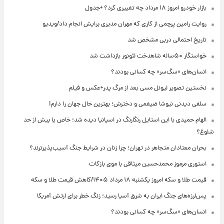
بازار خودرو امروز ۱۸ مرداد چه تغییری کرد؟ +جدول
روایت رامین پرچمی از کاری که مهران مدیری برایش انجام داد/ویدیو
تاریخ احتمالی دربی مشخص شد
خواستگار ۵۰ساله شاهدخت لئونور بازداشت شد
انسان‌های «سگ‌سر» چه کسانی بودند؟
نخستین تصویر لیونل مسی بعد از مرگ پدر+عکس و فیلم
سلفی دیدنی نیوشا ضیغمی و دخترش؛ بهترین حال جهان را دارم!
الهام حمیدی با این استایل رنگارنگ در اسپانیا دیده شد؛ خاص یا بیش از حد
شلوغ؟
بحران معتادان متجاهر در تهران؛ چرا زنان در شرایط جنگ آسیب‌پذیرترند؟
استوری مرموز محمدحسین میثاقی با موی بازکات
قیمت طلا و سکه امروز یکشنبه ۱۸ مرداد ۱۴۰۵/کاهش قیمت طلا و سکه
پس‌لرزه‌های جنگ ایران به شرق آسیا رسید؛ زنگ خطر برای ارتش آمریکا
انسان‌های «سگ‌سر» چه کسانی بودند؟