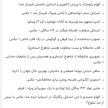
لحظه برخورد رعد و برق به ساختمان مرکز تجارت
الهام پاوه‌نژاد با ورزش لاکچری و استایل خاصش خبرساز شد!
جهانی در آمریکا + فیلم
استایل سحر دولتشاهی با لباس چروک خبرساز شد + عکس
۲۳ ساعت پیش
آشپز مشهور صداوسیما به کانادا مهاجرت کرد؟/ ویدئو
برای اولین بار؛ انتشار تصاویری از رهبر جدید
انقلاب/ویدیو
استایل متفاوت افسانه بایگان در ۶۴ سالگی + عکس
تصویر دیده‌نشده از بیتا فرهی و گوگوش در یک قاب خاص + عکس
۱ روز پیش
تصاویر عمامه بستن به شیوه خاتمی/ویدیو
قاب عاشقانه و پست متفاوت همسر شاهرخ استخری!
تصویری عاشقانه از شاهرخ استخری و همسرش پس از شایعات جدایی
+ عکس
سلفی دیدنی نیوشا ضیغمی و دخترش؛ بهترین حال جهان را دارم!
استوری انگیزشی نفیسه روشن برای مخاطبانش+ عکس
جشن تولد ۴۳ سالگی لیلا اوتادی با یک سورپرایز ویژه + فیلم
الهام حمیدی با این استایل رنگارنگ در اسپانیا دیده شد؛ خاص یا بیش
از حد شلوغ؟