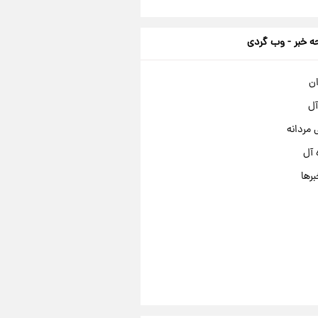
 خبر - وب گردی
ان
آل
مردانه
 آل
برها