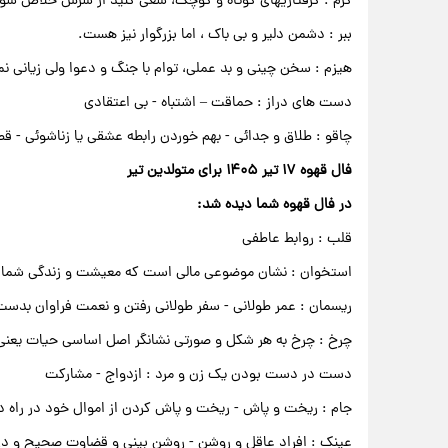
کرم : گرفتاریهای کوتاه و کوچک، سعی کنید از شرش خلاص شوی
ببر : دشمن دلیر و بی باک ، اما بزرگوار نیز هست.
هیزم : سخن چینی و بد عملی، توام با جنگ و دعوا ولی زیانی نم
دست های دراز : حماقت – اشتباه - بی اعتقادی
چاقو : طلاق و جدائی - بهم خوردن رابطه عشقی یا زناشوئی - ق
فال قهوه ۱۷ تیر ۱۴۰۵ برای متولدین تیر
در فال قهوه شما دیده شد:
قلب : روابط عاطفی
استخوان : نشان موضوعی مالی است که معیشت و زندگی شما ا
ریسمان : عمر طولانی - سفر طولانی رفتن و نعمت فراوان بدست
چرخ : چرخ به هر شکل و صورتی نشانگر اصل اساسی حیات یعن
دست در دست بودن یک زن و مرد : ازدواج - مشارکت
جام : ریخت و پاش - ریخت و پاش کردن از اموال خود در راه
عینک : افراد عاقل و روشن - روشن بینی و قضاوت صحیح و د