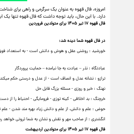
امروزه، فال قهوه به عنوان یک سرگرمی و راهی برای شناخت 
دارد. با این حال، باید توجه داشت که فال قهوه تنها یک اب
فال قهوه ۱۷ تیر ۱۴۰۵ برای متولدین فروردین
در فال قهوه شما دیده شد:
خورشید : روشنی عقل و هوش و دانش است - به استعداد فوق ال
عبادتگاه : نذر – عبادت به جا نیامده – حمایت پروردگار
ترازو : نشانه عدل و انصاف است - از عدل و درستی حکم میکند - 
نهنگ : خیر و روزی - مسئله بزرگ قابل حل
خرچنگ : بد اخلاقی - کینه توزی - فرومایگی - احتیاط را از دست
حوض : علم و دانش، از علم و دانش زیاد بهره مند شدن - علم تا
انگشتری : از صاحب مهر و نقش و نشان به شما ثروتی خواهد ر
فال قهوه ۱۷ تیر ۱۴۰۵ برای متولدین اردیبهشت