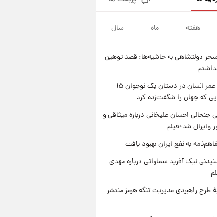
پربحث ها
شرایط تازه فروش اقساطی سایپا
اعلام شد؛ شاهین، کوییک، اطلس،
سهند و ساینا با اقساط بلندمدت +
هفته
ماه
سال
۱ روز پیش
جدول
سیگنال‌های جدید برای بازار طلا؛
پیش‌بینی قیمت سکه و طلا فردا
حر دولتشاهی به حاشیه‌ها: قصد توهین
۱ روز پیش
نداشتم
فال حافظ پنجشنبه ۱۵ مرداد ماه
۱۴۰۵
راز طول عمر انسان در دستان یک نوجوان ۱۵
یی که جهان را شگفت‌زده کرد
۱ روز پیش
فال قهوه روزانه پنجشنبه ۱۵ مرداد
 جنجالی احسان علیخانی درباره میثاقی و
ماه ۱۴۰۵
 وایرال شد+فیلم
اهم‌نامه به نفع ایران بهبود یافت
یدنی نیک آفرید سماواتی درباره مهدی
لم
ۀ طرح راهبردی مدیریت تنگه هرمز منتشر