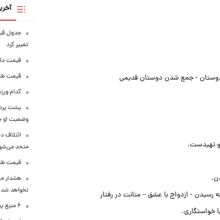
آخری
تغییر کرد
قیمت دلار در 
قیمت طلا و سکه
 دوستان - جمع شدن دوستان قدیمی
کدام ورزش
پشت پرده
وضعیت او 
ائتلاف د
 و تهیدست.
متحد می‌شو
قیمت طلا امرو
ن.
هشدار محس
نخواهد شد
ه رسیدن - ازدواج با عشق – متانت در رفتار
۶ منبع پنهان ویتامین C
ا خواستگاری.