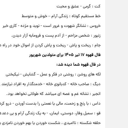
کت : گرمی - عشق و محبت
خط مستقیم کوتاه : زندگی آرام – خوش و متوسط
خروس : نشانگر شهوت و غرور است - نوید و مژده - کاری خیر
زنبور : شخص مزاحم - از آدم پست و فرومایه آزار دیدن.
جام : ریخت و پاش - ریخت و پاش کردن از اموال خود در راه
فال قهوه ۱۷ تیر ۱۴۰۵ برای متولدین شهریور
در فال قهوه شما دیده شد:
لکه های روشن : روشنی در فکر و عمل – گشایش - نیکبختی
دیگ : صاحب خانه - کدبانوی خانه - خدمتگذار به افراد نیازمند
انجیر : نشانه غم و غصه ای میباشد که طولانی نخواهد بود.
داس : با رنج و زحمت، مالی یا نعمتی را بدست آوردن - درو کرد
قو : سمبل وقار، دوستی، ایمان، - به یک زندگی آرام و بی دغدغ
حلقه شکسته : ناامیدی ، شکست خوردن یا بهم خوردن نامزدی ی