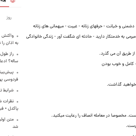
روز
دشمنی و خیانت - حرفهای زنانه - غیبت - میهمانی های زنانه
واکنش س
برمی به خدمتکار دارید - حادثه ای شگفت آور - زندگی خانوادگی
به اذان را 
ز طریق آن می گذرد.
ساله؟ ادعا
 کامل و خوب بودن
پیش‌بینی
فردوسی پور
ر خواهید گذاشت.
شرایط تف
نظرات شن
پاکدل + فی
 است. مخصوصا در معامله انصاف را رعایت میکنید.
متن اولی
رست.
شد