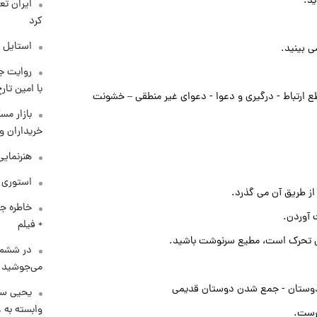
د.
کرد
استایل 
ی بینید.
روایت ج
با امین تار
طع ارتباط - درگیری و دعوا - دعوای غیر منطقی – خشونت
بازار مس
خریداران و
هنرنمایی
استوری م
ز طریق آن می گذرد.
خاطره جا
 آوردن.
+ فیلم
ی تحرک است، مطیع سرنوشت باشید.
در ششم 
می‌جوشید
 دوستان - جمع شدن دوستان قدیمی
یحیی سر
وابسته به ع
رست.