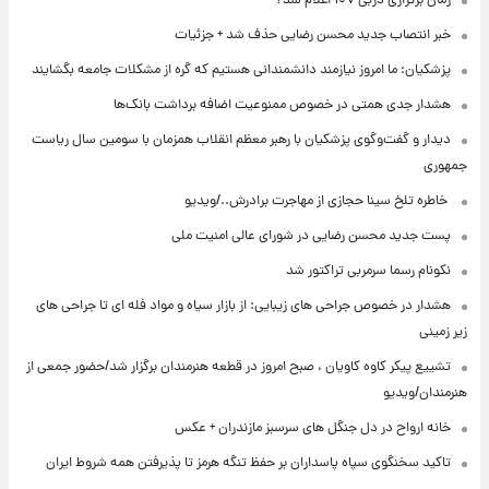
زمان برگزاری دربی ۱۰۷ اعلام شد؟
خبر انتصاب جدید محسن رضایی حذف شد + جزئیات
پزشکیان: ما امروز نیازمند دانشمندانی هستیم که گره از مشکلات جامعه بگشایند
هشدار جدی همتی در خصوص ممنوعیت اضافه ‌برداشت بانک‌ها
دیدار و گفت‌وگوی پزشکیان با رهبر معظم انقلاب همزمان با سومین سال ریاست
جمهوری
⁨ خاطره تلخ سینا حجازی از مهاجرت برادرش../ویدیو
پست جدید محسن رضایی در شورای عالی امنیت ملی
نکونام رسما سرمربی تراکتور شد
هشدار در خصوص جراحی های زیبایی: از بازار سیاه و مواد فله ای تا جراحی های
زیر زمینی
تشییع پیکر کاوه کاویان ، صبح امروز در قطعه هنرمندان برگزار شد/حضور جمعی از
هنرمندان/ویدیو
خانه ارواح در دل جنگل های سرسبز مازندران + عکس
تاکید سخنگوی سپاه پاسداران بر حفظ تنگه هرمز تا پذیرفتن همه شروط ایران