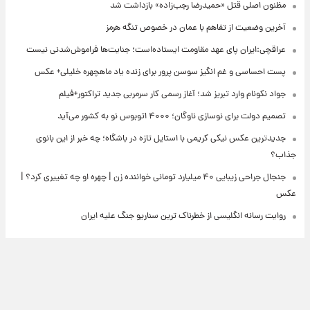
مظنون اصلی قتل «حمیدرضا رجب‌زاده» بازداشت شد
آخرین وضعیت از تفاهم با عمان در خصوص تنگه هرمز
عراقچی:ایران پای عهد مقاومت ایستاده‌است؛ جنایت‌ها فراموش‌شدنی نیست
پست احساسی و غم انگیز سوسن پرور برای زنده یاد ماهچهره خلیلی+ عکس
جواد نکونام وارد تبریز شد؛ آغاز رسمی کار سرمربی جدید تراکتور+فیلم
تصمیم دولت برای نوسازی ناوگان؛ ۴۰۰۰ اتوبوس نو به کشور می‌آید
جدیدترین عکس نیکی کریمی با استایل تازه در باشگاه؛ چه خبر از این بانوی
جذاب؟
جنجال جراحی زیبایی ۴۰ میلیارد تومانی خواننده زن | چهره او چه تغییری کرد؟ |
عکس
روایت رسانه انگلیسی از خطرناک ترین سناریو جنگ علیه ایران