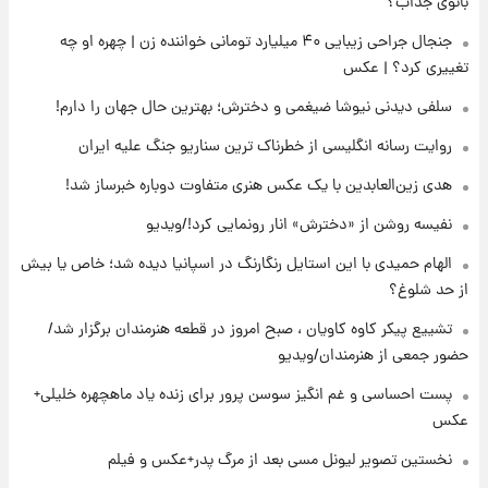
بانوی جذاب؟
ملی
جنجال جراحی زیبایی ۴۰ میلیارد تومانی خواننده زن | چهره او چه
تغییری کرد؟ | عکس
۲۱ ساعت پیش
آتش‌سوزی در لوناپارک شیراز؛ آخرین وضعیت
سلفی دیدنی نیوشا ضیغمی و دخترش؛ بهترین حال جهان را دارم!
خزندگان خطرناک پس از حادثه
روایت رسانه انگلیسی از خطرناک ترین سناریو جنگ علیه ایران
۲۲ ساعت پیش
هدی زین‌العابدین با یک عکس هنری متفاوت دوباره خبرساز شد!
خواستگار ۵۰ساله شاهدخت لئونور بازداشت شد
نفیسه روشن از «دخترش» انار رونمایی کرد!/ویدیو
الهام حمیدی با این استایل رنگارنگ در اسپانیا دیده شد؛ خاص یا بیش
۲۲ ساعت پیش
از حد شلوغ؟
نخستین تصویر لیونل مسی بعد از مرگ
پدر+عکس و فیلم
تشییع پیکر کاوه کاویان ، صبح امروز در قطعه هنرمندان برگزار شد/
حضور جمعی از هنرمندان/ویدیو
۲۳ ساعت پیش
پست احساسی و غم انگیز سوسن پرور برای زنده یاد ماهچهره خلیلی+
استوری مرموز محمدحسین میثاقی با موی
عکس
بازکات
نخستین تصویر لیونل مسی بعد از مرگ پدر+عکس و فیلم