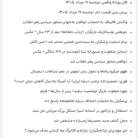
فال روزانه واقعی دوشنبه ۱۹ مرداد ۱۴۰۵
پیش‌ بینی قیمت دلار دوشنبه ۱۹ مرداد ۱۴۰۵
واکنش قالیباف به انتصاب ذوالقدر به‌عنوان مشاور سیاسی رهبر انقلاب
دورهمی نوستالژیک بازیگران «ارباب حلقه‌ها» بعد از ۲۳ سال + عکس
پیام تسلیت پزشکیان به سیدحسن خمینی منتشر شد + متن کامل
استایل متفاوت و جسورانه تینا آخوندتبار در ۳۹ سالگی + عکس
ذوالقدر مشاور سیاسی رهبر انقلاب شد
ظهور میکرودراماها و تحول زبان تصویر در عصر ارتباطات دیجیتال
فوری؛ تصمیم تازه ترامپ درباره ایران/ آیا آمریکا به‌دنبال کاهش تنش است؟
چهره متفاوت بازیگر «وضعیت سفید» پس از سال‌ها + فیلم
پزشکیان به شایعات اختلاف درباره تفاهم‌نامه پاسخ داد
استقلال و تراکتور در آستانه آسیا؛ مشکل بزرگ میزبانی حل نشد
محل کشف جسد حمیدرضا رجب‌زاده مشخص شد
خبر مهم برای یارانه‌بگیران؛ یارانه و کالابرگ چه کسانی حذف می‌شود؟