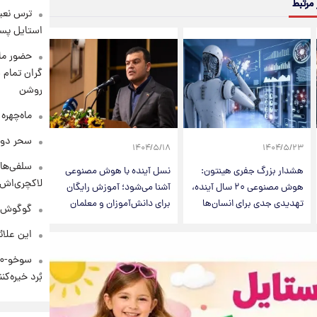
 مرتبط
ترس نعیم
استایل پسر
حضور ماز
گران تمام ش
روشن
ماه‌چهره
سحر دول
۱۴۰۴/۵/۱۸
۱۴۰۴/۵/۲۳
سلفی‌های
هشدار بزرگ جفری هینتون:
نسل آینده با هوش مصنوعی
لاکچری‌اش 
هوش مصنوعی ۲۰ سال آینده،
آشنا می‌شود؛ آموزش رایگان
تهدیدی جدی برای انسان‌ها
برای دانش‌آموزان و معلمان
گوگوش در
این علائ
بُرد خیره‌کننده ۳۰۰۰ ک