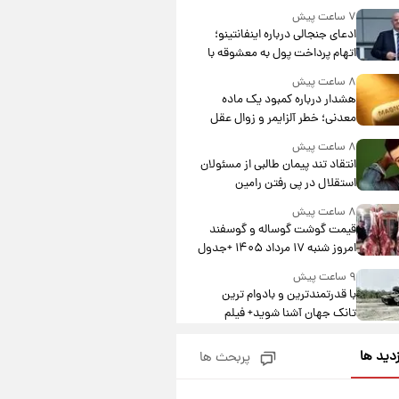
۷ ساعت پیش
ادعای جنجالی درباره اینفانتینو؛
اتهام پرداخت پول به معشوقه با
درآمد یوفا
۸ ساعت پیش
هشدار درباره کمبود یک ماده
معدنی؛ خطر آلزایمر و زوال عقل
افزایش می‌یابد؟
۸ ساعت پیش
انتقاد تند پیمان طالبی از مسئولان
استقلال در پی رفتن رامین
رضاییان+ عکس
۸ ساعت پیش
قیمت گوشت گوساله و گوسفند
امروز شنبه ۱۷ مرداد ۱۴۰۵ +جدول
۹ ساعت پیش
با قدرتمندترین و بادوام ترین
تانک جهان آشنا شوید+ فیلم
۹ ساعت پیش
زدید ها
پربحث ها
قیمت طلا ۱۸عیار امروز شنبه ۱۷
مرداد ۱۴۰۵ +جدول