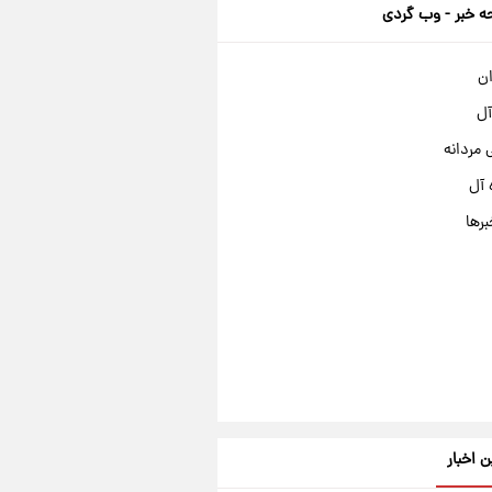
 خبر - وب گردی
ان
آل
مردانه
 آل
برها
ن اخبار