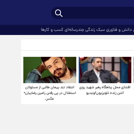
دانش و فناوری
سبک زندگی
چندرسانه‌ای
کسب و کارها
افشای محل پناهگاه‌ رهبر شهید روی
انتقاد تند پیمان طالبی از مسئولان
آنتن زنده تلویزیون/ویدیو
استقلال در پی رفتن رامین رضاییان+
عکس