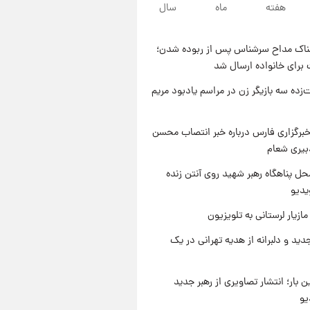
۱۰ ساعت پیش
هفته
ماه
سال
قیمت محصولات ایران‌خودرو و
سایپا امروز شنبه ۱۷ مرداد ۱۴۰۵
ناک مداح سرشناس پس از ربوده شدن؛
۲۳ ساعت پیش
 برای خانواده ارسال شد
یک پیش ‌بینی مهم برای قیمت
دلار، طلا و سکه شنبه ۱۷ مرداد
‌زده سه بازیگر زن در مراسم یادبود مریم
۱۴۰۵
۱ روز پیش
بازیکن به درد نخور استقلال با
برگزاری فارس درباره خبر انتصاب محسن
مقصد اروپا این تیم را ترک کرد!
بیری شعام
ل پناهگاه‌ رهبر شهید روی آنتن زنده
یدیو
ازیار لرستانی به تلویزیون
دید و دلبرانه از هدیه تهرانی در یک
ن بار؛ انتشار تصاویری از رهبر جدید
یو