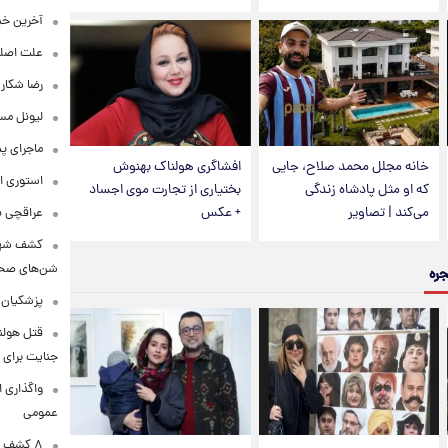
آخرین خبر
علت اصلی
رضا شکار
لیونل مس
ماجرای پ
خانه مجلل محمد صلاح، جایی
افشاگری هولناک بهنوش
استوری ا
که او مثل پادشاه زندگی
بختیاری از تجارت موی اجساد
می‌کند | تصاویر
+ عکس
عراقچی به ادعای سهم 
کشف شهره
شن‌های صحرا
جره
پزشکیان:
قتل هولن
جنایت برای 
واگذاری ا
عمومی
۸ کشف ب