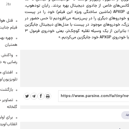
روز
سکانس‌های خاص از جادوی دیجیتال بهره بردند. رایان تودهوپ،
سرپرست جلوه‌های ویژه (VFX)، گفت: «ما دو یا سه خودروی APXGP (ماشین ساختگی ویژه این فیلم) خود را در پیست
یم و خودروهای دیگری را در پس‌زمینه می‌افزودیم تا حس حضور در
قتل هول
 بزرگ، خودروهای موجود در پیست با مدل‌های دیجیتال جایگزین
فیلم جنایت
می‌شدند. تودهوپ افزود: «برخی خسارات خیلی پرریسک بود؛ بنابراین از یک وسیله نقلیه کوچک‌تر، یعنی خودروی فرمول ۳
گزین می‌کردیم.»
چهره بهت
همتیان
واکنش خ
رضایی به د
افشای مح
تلویزیون/و
بازگشت م
تصاویر ج
گلخانه
ید
برای اولی
انقلاب/وید