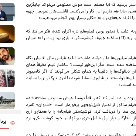
 فاستر پرسید که آیا معتقد است هوش مصنوعی می‌تواند جایگزین
مین حالا هم داریم این کار را می‌کنیم. قابلیت‌های تعویض چهره
 افراد حرفه‌ای‌تر و به شکلی بسیار بهتر انجام می‌دهیم.»
ونه اغلب با دیدن برخی فیلم‌های تازه اکران شده، فکر می‌کند که
گویی آن‌ها توسط هوش مصنوعی ساخته شده‌اند. او فیلم «اف‌وان» (F1) ساخته جوزف کوشینسکی با بازی برد پیت را به عنوان
یلم میلیون‌ها دلار درآمد داشت، اما به فیلمی مثل اف‌وان نگاه
اخته شده است. مگر این‌طور نیست؟ ساختار فیلم دقیقاً همان
ن دیالوگ‌ها را دقیقاً به همان شکلی می‌گویند که اگر کامپیوتر
ا توانستند بر فناوری مسلط شوند تا اثری بزرگ و زیبا بسازند
شده است.»
ثال زده و ادعا نمی‌کند که واقعاً توسط هوش مصنوعی ساخته شده
لم مذکور از اعتبار قابل‌توجهی برخوردار است؛ «اف‌وان» نامزد
رین صدا را دریافت کرد. کوشینسکی فیلم‌نامه را با همکاری ارن
از ستارگان تراز اول شامل جری بروکهایمر، خود کوشینسکی، برد
پربا
ند.
وون از هالیوود ریپورتر نوشت که کوشینسکی و تیمش تا حد