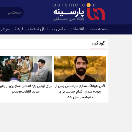
صفحه نخست
اقتصادی
سیاسی
بین‌الملل
اجتماعی
فرهنگی
ورزشی
گوناگون
قتل هولناک مداح سرشناس پس از
برای اولین بار؛ انتشار تصاویری از رهبر
ربوده شدن؛ فیلم جنایت برای
جدید انقلاب/ویدیو
خانواده ارسال شد