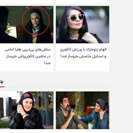
الهام پاوه‌نژاد با ورزش لاکچری
سلفی‌های پی‌درپی هلیا امامی
و استایل خاصش خبرساز شد!
در ماشین لاکچری‌اش خبرساز
شد!
پن