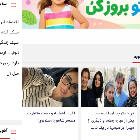
صفحه
اقتصاد ایر
سبک ایده 
سبک زندگی 
تجارت ایده
جره
تازه ترین خ
مبل ال
دو دختر پیمان قاسم‌خانی،
قاب عاشقانه و پست متفاوت
یکی از بهاره رهنما و دیگری از
همسر شاهرخ استخری!
میترا ابراهیمی؛ در یک قاب!
آخری