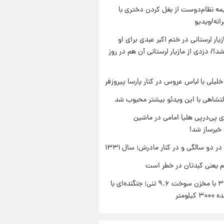
ه نظام‌دوست از بغل کردن دختری با
انه/ویدیو
یار لرستانی در ختم اکبر عبدی برای او
د!/ دزدی از مازیار لرستانی آن هم در روز
 خلیلی با لباس عروس در کنار پارسا پیروزفر
تشاهی با این ویدئو بیشتر محبوب شد
 پی‌درپی هلیا امامی در ماشین
خبرساز شد!
 دو سالگی و در کنار مادرش؛ سال ۱۳۳۱
م یعنی کبدتان در خطر است
سوخو-۳۰ با مخزن سوخت ۹.۶ تنی؛ جنگنده‌ای با
یلومتر