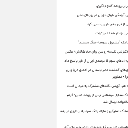
 از پرونده کلثوم اکبری
 آلودگی هوای تهران در روزهای اخیر
ی از تیم جدیدش رونمایی کرد
ی عزادار شد! + جزئیات
یامک "مشمول سهمیه جنگ هستید"
نگیزشی نفیسه روشن برای مخاطبانش+ عکس
۱۱ درصدی ایران از خزر پاسخ داد
ای گمشده مصر باستان در اعماق دریا و زیر
 + تصاویر
 هنر، آوردن نگاه‌های مشترک به میدان است
اک مداح سرشناس پس از ربوده شدن؛ فیلم
خانواده ارسال شد
ملاک تملیکی و مازاد بانک سرمایه از طریق مزایده
استان شناسی که علم هنوز توضیحی برای آنها