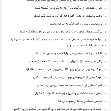
غریب‌آبادی: تفاهم با عمان به معنای بازگشایی تنگه هرمز نیست
مهران غفوریان از بزرگ‌ترین آرزوی بازیگری‌اش گفت+ فیلم
تاکید پزشکیان بر نقش آموزه‌های قرآنی در پیشرفت کشور
پرسپولیس پیش از آغاز لیگ به پیروزی رسید
بازگشت مهران غفوریان به قاب تلویزیون با سریالی نوستالژیک + فیلم
شرایط تازه فروش اقساطی سایپا اعلام شد؛ شاهین، کوییک، اطلس، سهند و
ساینا با اقساط بلندمدت + جدول
قابلیت پرطرفدار آیفون راهی رایانه‌های ویندوزی شد+ عکس
بقایی درباره مذاکرات تهران و مسقط بر سر تنگه هرمز توضیح داد
سیگنال‌های جدید برای بازار طلا؛ پیش‌بینی قیمت سکه و طلا فردا
آمریکا برخی از تحریم‌های مربوط به سپاه را لغو کرد + عکس
قدرت نمایی نوید محمدزاده به سبک بروس لی + عکس
ارزش سهام عدالت برای امروز چهارشنبه ۱۴ مرداد + جدول
محسن مسلمان رسما پرسپولیسی شد
اشک های پائولو مالدینی در مراسم هم بازی قدیمی اش فرانکو بارزی + فیلم