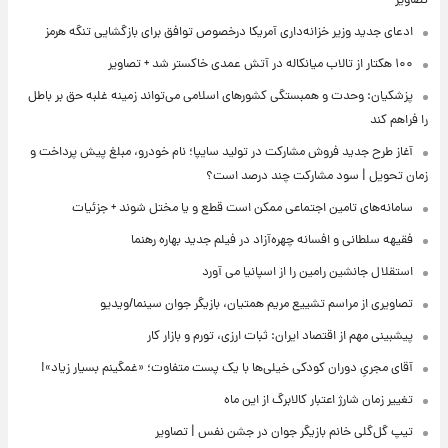
تصاویر
ادعای جدید وزیر خزانه‌داری آمریکا درخصوص توافق برای بازگشایی تنگه هرمز
۱۰۰ هکتار از تالاب میانکاله در آتش عمدی خاکستر شد + تصاویر
پزشکیان: وحدت و همبستگی کشورهای اسلامی می‌تواند زمینه غلبه حق بر باطل
را فراهم کند
آغاز طرح جدید فروش مشارکت در تولید سایپا؛ نام خودرو، مبلغ پیش پرداخت و
زمان تحویل | سود مشارکت چند درصد است؟
سامانه‌های تامین اجتماعی ممکن است قطع و یا مختل شوند + جزئیات
فقیهه سلطانی و افسانه چهره‌آزاد در فیلم جدید بهاره رهنما
استقلال جانشین رامین را از اسپانیا می آورد
تصاویری از مراسم تشییع مریم همتیان، بازیگر جوان سینما/ویدیو
پیشبینی مهم از اقتصاد ایران: ثبات ارزی، تورم و بازار کار
آقای مجریِ دوران کودکی خیلی‌ها با یک پست متفاوت؛ «غمگینم بسیار زیاد»!
تغییر زمان شارژ اعتبار کالابرگ از این ماه
تیپ گل‌گلی خانم بازیگر جوان در جشن نفس | تصاویر