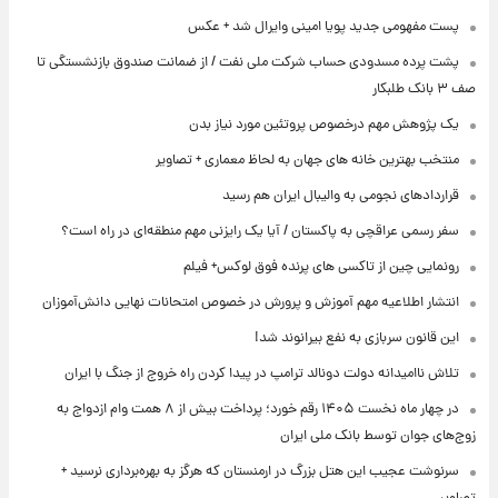
پست مفهومی جدید پویا امینی وایرال شد + عکس
پشت پرده‌ مسدودی حساب شرکت ملی نفت / از ضمانت صندوق بازنشستگی تا
صف ۳ بانک طلبکار
یک پژوهش مهم درخصوص پروتئین مورد نیاز بدن
منتخب بهترین خانه های جهان به لحاظ معماری + تصاویر
قراردادهای نجومی به والیبال ایران هم رسید
سفر رسمی عراقچی به پاکستان / آیا یک رایزنی مهم منطقه‌ای در راه است؟
رونمایی چین از تاکسی های پرنده فوق لوکس+ فیلم
انتشار اطلاعیه مهم آموزش و پرورش در خصوص امتحانات نهایی دانش‌آموزان
این قانون سربازی به نفع بیرانوند شد!
تلاش ناامیدانه‌ دولت دونالد ترامپ در پیدا کردن راه خروج از جنگ با ایران
در چهار ماه نخست ۱۴۰۵ رقم خورد؛ پرداخت بیش از ۸ همت وام ازدواج به
زوج‌های جوان توسط بانک ملی ایران
سرنوشت عجیب این هتل بزرگ در ارمنستان که هرگز به بهره‌برداری نرسید +