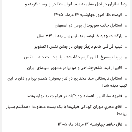
رضا عطاران در اجل معلق به تیم بانوان جنگجو پیوست!/ویدیو
۱۸ ساعت پیش
قیمت طلا امروز چهارشنبه ۱۴ مرداد ۱۴۰۵
قیمت دلار در بازار آزاد امروز چهارشنبه ۱۴ مرداد
استایل جالب سوپرمدل روس در اصفهان
۱۴۰۵/ نرخ‌ها ثابت ماند؟ +جدول
بازگشت چهره خاطره‌ساز به تلویزیون بعد از ۳۳ سال
۱۸ ساعت پیش
تیپ گل‌گلی خانم بازیگر جوان در جشن نفس | تصاویر
علی مطهری: اجرای کامل تفاهم‌نامه اسلام‌آباد،
پیروزی بزرگ‌تری برای ایران است
پوریا پورسرخ با این گریم جذابیتش را از دست داد + عکس
قابی از نیما شاهرخ‌شاهی و دو برادر مشهور سینمای ایران
۱۸ ساعت پیش
واکنش تند تاکر کارلسون به حمله آمریکا به
استایل تابستانی مینا مختاری در کنار پسرش؛ همسر بهرام رادان با این
مدرسه میناب؛ «باید سیلی محکمی به صورت
تیپ دیده شد!
ترامپ زد»
فقیهه سلطانی و افسانه چهره‌آزاد در فیلم جدید بهاره رهنما
۱۹ ساعت پیش
قیمت طلا و سکه امروز چهارشنبه ۱۴ مرداد
آقای مجریِ دوران کودکی خیلی‌ها با یک پست متفاوت؛ «غمگینم بسیار
۱۴۰۵/کاهش قیمت طلا و سکه
زیاد»!
فال حافظ چهارشنبه ۱۴ مرداد ماه ۱۴۰۵