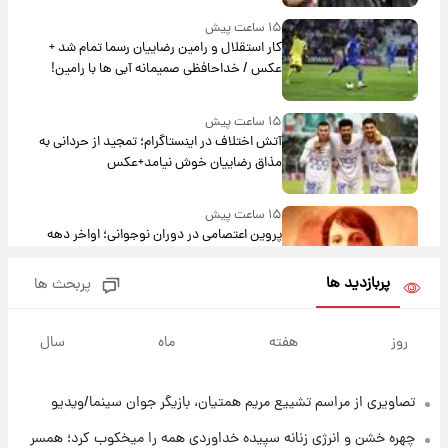
۱۵ ساعت پیش
کار استقلال و رامین رضاییان رسما تمام شد +
عکس / خداحافظی صمیمانه آبی ها با رامین!
۱۵ ساعت پیش
آتش اختلاف در اینستاگرام؛ تمجید از حردانی به
مذاق رضاییان خوش نیامد+عکس
۱۵ ساعت پیش
پروین اعتصامی در دوران نوجوانی؛ اواخر دهه
۱۲۹۰ شمسی
پربازدید ها
پربحث ها
۱۵ ساعت پیش
قدرت‌نمایی نظامی چین؛ بمب‌افکن حامل موشک
روز
هفته
ماه
سال
هسته‌ای در آسمان ظاهر شد
تصاویری از مراسم تشییع مریم همتیان، بازیگر جوان سینما/ویدیو
۱۶ ساعت پیش
رونالدو از گنجینه خودروهای لوکسش رونمایی
چهره خشن و انرژی زنانه سپیده خداوردی همه را میخکوب کرد؛ همسر
کرد