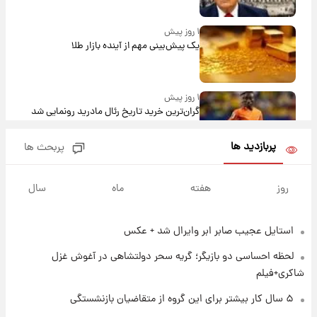
۱ روز پیش
یک پیش‌بینی مهم از آینده بازار طلا
۱ روز پیش
گران‌ترین خرید تاریخ رئال مادرید رونمایی شد
پربازدید ها
پربحث ها
۱ روز پیش
پیش‌بینی بارش‌های گسترده با ورود ال‌نینو؛ کدام
روز
هفته
ماه
سال
روزها پربارش‌تر خواهند بود؟
استایل عجیب صابر ابر وایرال شد + عکس
۱ روز پیش
شماره پیراهن خریدهای جدید پرسپولیس اعلام
لحظه احساسی دو بازیگر؛ گریه سحر دولتشاهی در آغوش غزل
شد؛ تیکدری، محبی و سرگیف با اعداد ویژه
شاکری+فیلم
۱ روز پیش
۵ سال کار بیشتر برای این گروه از متقاضیان بازنشستگی
جزئیات فعال‌سازی «کیف پول ایران» اعلام