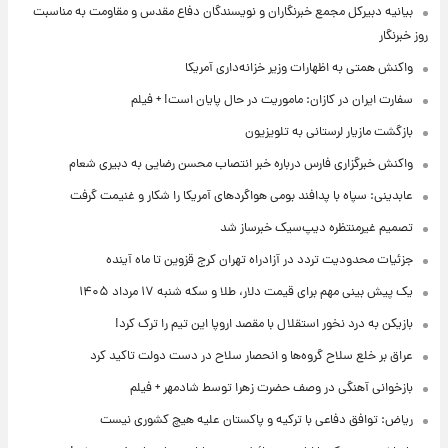
بیانیه دبیرکل مجمع خبرنگاران و نویسندگان دفاع مقدس و مقاومت به مناسبت
روز خبرنگار
واکنش همتی به اظهارات وزیر خزانه‌داری آمریکا
سفارت ایران در کازان: ماموریت در حال پایان است! + فیلم
بازگشت مازیار لرستانی به تلویزیون
واکنش خبرگزاری فارس درباره خبر انتصاب محسن رضایی به دبیری شعام
عابدینی: سپاه با پدافند بومی هواگردهای آمریکا را شکار و غنیمت گرفت
تصمیم غیرمنتظره دیپ‌سیک خبرساز شد
جزئیات محدودیت تردد در آزادراه تهران کرج قزوین تا ماه آینده
یک پیش ‌بینی مهم برای قیمت دلار، طلا و سکه شنبه ۱۷ مرداد ۱۴۰۵
بازیکن به درد نخور استقلال با مقصد اروپا این تیم را ترک کرد!
عراق بر خلع سلاح گروه‌ها و انحصار سلاح در دست دولت تاکید کرد
بازخوانی آهنگی در وصف حضرت زهرا توسط شادمهر + فیلم
ریاض: توافق دفاعی با ترکیه و پاکستان علیه هیچ کشوری نیست