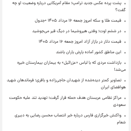
پشت پرده عکس جدید ترامپ؛ مقام آمریکایی درباره وضعیت او چه
شد+فیلم
گفت؟
۱ روز پیش
قیمت طلا و سکه امروز جمعه ۱۶ مرداد ۱۴۰۵ +جدول
تغییر تند قیمت محصولات ایران‌خودرو و سایپا
امروز پنجشنبه ۱۵ مرداد ۱۴۰۵ +جدول
در ششم اوت؛ وقتی هیروشیما در دیگ قیر می‌جوشید
قیمت دلار در بازار آزاد امروز جمعه ۱۶ مرداد ۱۴۰۵
۱ روز پیش
این مناطق کشور آماده بارش باران باشند
قیمت طلا و سکه امروز پنجشنبه ۱۵ مرداد ۱۴۰۵
بازداشت مردی که با لباس «عزرائیل» به بیماران بیمارستان خیره
می‌شد!
۱ روز پیش
شارژ جدید کالابرگ برای سه دهک؛ جزئیات اعلام
تصاویر کمتر دیده‌شده از شهیدان حاجی‌زاده و باقری؛ فرماندهان شهید
شد
هوافضای ایران
مراکز نظامی عربستان هدف حمله قرار گرفت؛ تهدید تند علیه حکومت
سعودی
واکنش خبرگزاری فارس درباره خبر انتصاب محسن رضایی به دبیری
شعام