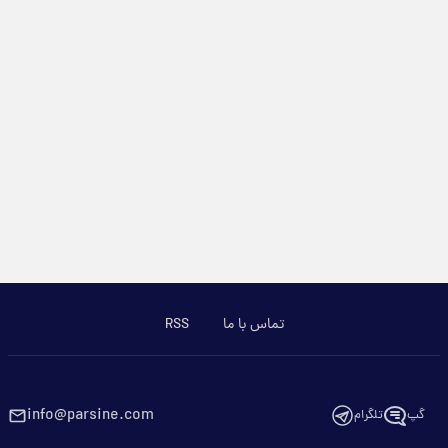
تماس با ما
RSS
info@parsine.com
گپ
تلگرام