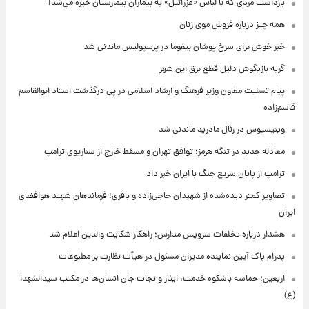
بازداشت مردی که با لباس «عزرائیل» به بیماران بیمارستان خیره می‌شد!
همه چیز درباره فروش موی زنان
خبر خوش برای سرخ پوشان بیفوما در پرسپولیس ماندنی شد
گربه بازیگوش دلیل قطع برق این شهر
پیام تسلیت معاون وزیر فرهنگ و ارشاد اسلامی در پی درگذشت استاد ابوالقاسم
قاسم‌زاده
وینیسیوس در رئال مادرید ماندنی شد
معادله جدید در تنگه هرمز؛ توافق تهران و مسقط خارج از سناریوی ترامپ
ترامپ از پایان سریع جنگ با ایران خبر داد
تصاویر کمتر دیده‌شده از شهیدان حاجی‌زاده و باقری؛ فرماندهان شهید هوافضای
ایران
هشدار درباره تخلفات سرویس مدارس؛ راهکار شکایت والدین اعلام شد
پدرام پاک آیین نماینده مدیران مسئول در هیأت نظارت بر مطبوعات
اربعین؛ حماسه باشکوه خدمت، ایثار و نجات جان انسان‌ها در مکتب سیدالشهدا
(ع)