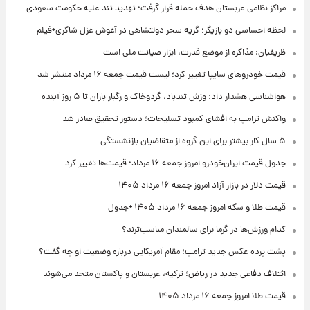
مراکز نظامی عربستان هدف حمله قرار گرفت؛ تهدید تند علیه حکومت سعودی
لحظه احساسی دو بازیگر؛ گریه سحر دولتشاهی در آغوش غزل شاکری+فیلم
ظریفیان: مذاکره از موضع قدرت، ابزار صیانت ملی است
قیمت خودروهای سایپا تغییر کرد؛ لیست قیمت جمعه ۱۶ مرداد منتشر شد
هواشناسی هشدار داد: وزش تندباد، گردوخاک و رگبار باران تا ۵ روز آینده
واکنش ترامپ به افشای کمبود تسلیحات؛ دستور تحقیق صادر شد
۵ سال کار بیشتر برای این گروه از متقاضیان بازنشستگی
جدول قیمت ایران‌خودرو امروز جمعه ۱۶ مرداد؛ قیمت‌ها تغییر کرد
قیمت دلار در بازار آزاد امروز جمعه ۱۶ مرداد ۱۴۰۵
قیمت طلا و سکه امروز جمعه ۱۶ مرداد ۱۴۰۵ +جدول
کدام ورزش‌ها در گرما برای سالمندان مناسب‌ترند؟
پشت پرده عکس جدید ترامپ؛ مقام آمریکایی درباره وضعیت او چه گفت؟
ائتلاف دفاعی جدید در ریاض؛ ترکیه، عربستان و پاکستان متحد می‌شوند
قیمت طلا امروز جمعه ۱۶ مرداد ۱۴۰۵