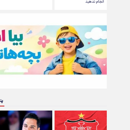
انجام ندهید
پن