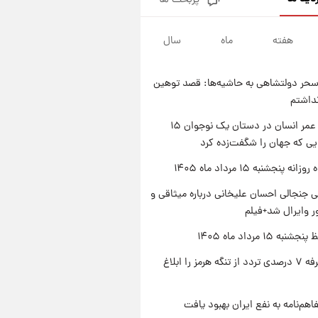
پربحث ها
فال قهوه روزانه پنجشنبه ۱۵ مرداد
ماه ۱۴۰۵
هفته
ماه
سال
۱ روز پیش
فال روزانه واقعی پنجشنبه ۱۵
مرداد ۱۴۰۵
حر دولتشاهی به حاشیه‌ها: قصد توهین
۱ روز پیش
نداشتم
ارزش سهام عدالت برای امروز
چهارشنبه ۱۴ مرداد + جدول
راز طول عمر انسان در دستان یک نوجوان ۱۵
یی که جهان را شگفت‌زده کرد
۱ روز پیش
آغاز طرح جدید فروش مشارکت در
ه پنجشنبه ۱۵ مرداد ماه ۱۴۰۵
تولید سایپا؛ نام خودرو، مبلغ پیش
پرداخت و زمان تحویل | سود
 جنجالی احسان علیخانی درباره میثاقی و
مشارکت چند درصد است؟
 وایرال شد+فیلم
ه ۱۵ مرداد ماه ۱۴۰۵
ایران تعرفه ۷ درصدی تردد از تنگه هرمز را ابلاغ
اهم‌نامه به نفع ایران بهبود یافت