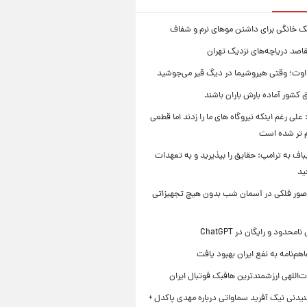
ک خانگی برای داشتن موهای نرم و شفاف
قاصد دریاچه‌های نزدیک تهران
وت؛ وقتی هیروشیما در دیگ قیر می‌جوشید
 کشور آماده بارش باران باشند
علی رغم اینکه نیروگاه های ما را زدند اما قطعی
م تر شده است
یباف به ترامپ: حقایق را بپذیرید و به تعهدات
ید
صور فلکی در آسمان شب بدون هیچ تجهیزاتی
محدود و رایگان در ChatGPT
هم‌نامه به نفع ایران بهبود یافت
‌اللهی ارزشمندترین هافبک فوتبال ایران
یدنی نیک آفرید سماواتی درباره مهدی پاکدل +