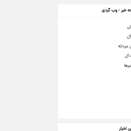
 خبر - وب گردی
ان
آل
مردانه
 آل
برها
ن اخبار