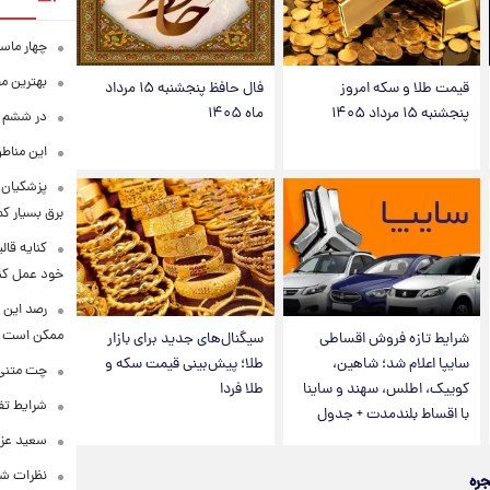
چهار ماس
بهترین م
قیمت طلا و سکه امروز
فال حافظ پنجشنبه ۱۵ مرداد
پنجشنبه ۱۵ مرداد ۱۴۰۵
ماه ۱۴۰۵
در ششم ا
این مناطق
پزشکیان: 
برق بسیار ک
کنایه قال
خود عمل کن
رصد این 
ممکن است
شرایط تازه فروش اقساطی
سیگنال‌های جدید برای بازار
سایپا اعلام شد؛ شاهین،
طلا؛ پیش‌بینی قیمت سکه و
چت متنی نا
کوییک، اطلس، سهند و ساینا
طلا فردا
شرایط تفا
با اقساط بلندمدت + جدول
سعید عزت
نظرات شن
جره