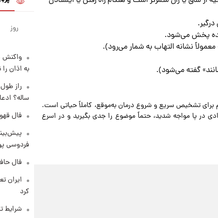
یه از ساق یا ران متمرکز است و هنگام راه رفتن یا ایستادن
درگیر.
روز
یده پخش می‌شود.
معمولاً نشانه التهاب به شمار می‌رود).
واکنش س
به اذان را 
نند» گفته می‌شود).
ساله؟ ادعا
برای تشخیص سریع و شروع درمان به‌موقع، کاملاً حیاتی است.
فال قهوه روزان
ادی در پا مواجه شدید، حتماً موضوع را جدی بگیرید و در اسرع
پیش‌بینی
فردوسی پور
فال حافظ پنجشنب
کرد
شرایط تف