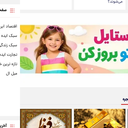
می‌شوند؟
صفحه
اقتصاد ایر
سبک ایده 
سبک زندگی 
تجارت ایده
تازه ترین خ
مبل ال
جره
آخری