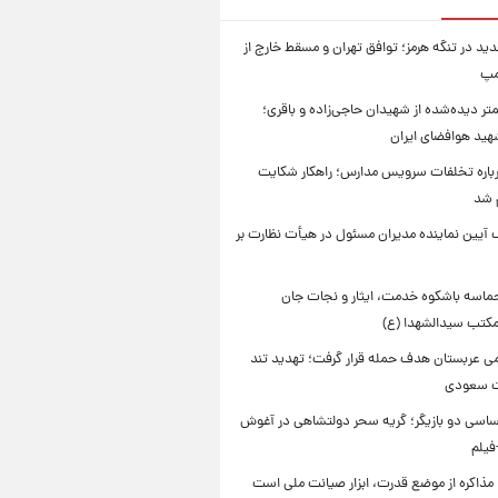
ید در تنگه هرمز؛ توافق تهران و مسقط خارج از
مپ
تر دیده‌شده از شهیدان حاجی‌زاده و باقری؛
هید هوافضای ایران
باره تخلفات سرویس مدارس؛ راهکار شکایت
م شد
 آیین نماینده مدیران مسئول در هیأت نظارت بر
حماسه باشکوه خدمت، ایثار و نجات جان
 مکتب سیدالشهدا (ع)
امی عربستان هدف حمله قرار گرفت؛ تهدید تند
ت سعودی
اسی دو بازیگر؛ گریه سحر دولتشاهی در آغوش
فیلم
 مذاکره از موضع قدرت، ابزار صیانت ملی است