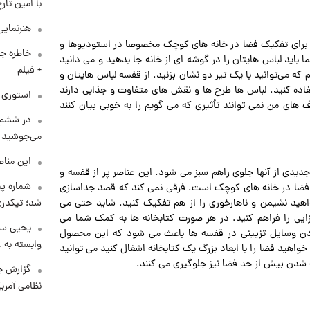
با امین تار
هنرنمایی
اس برای تفکیک فضا در خانه های کوچک مخصوصا در استودیوها و
خاطره جا
باید لباس‌ هایتان را در گوشه‌ ای از خانه جا بدهید و می‌ دانید
+ فیلم
 که می‌توانید با یک تیر دو نشان بزنید. از قفسه‌ لباس‌ هایتان و
فاده کنید. لباس‌ ها طرح‌ ها و نقش‌ های متفاوت و جذابی دارند
استوری م
های من نمی‌ توانند تأثیری که می‌ گویم را به‌ خوبی بیان کنند
در ششم 
می‌جوشید
این مناط
 جدیدی از آنها جلوی راهم سبز می‌ شود. این عناصر پر از قفسه و
شماره پ
ک فضا در خانه های کوچک است. فرقی نمی‌ کند که قصد جداسازی
اهید نشیمن و ناهارخوری را از هم تفکیک کنید. شاید حتی می‌
شد؛ تیکدری
یی را فراهم کنید. در هر صورت کتابخانه‌ ها به کمک شما می‌
یحیی سر
دادن وسایل تزیینی در قفسه‌ ها باعث می‌ شود که این محصول
وابسته به ع
خواهید فضا را با ابعاد بزرگ یک کتابخانه اشغال کنید می‌ توانید
ته شدن بیش‌ از حد فضا نیز جلوگیری می‌ کنند.
گزارش ج
نظامی آمری