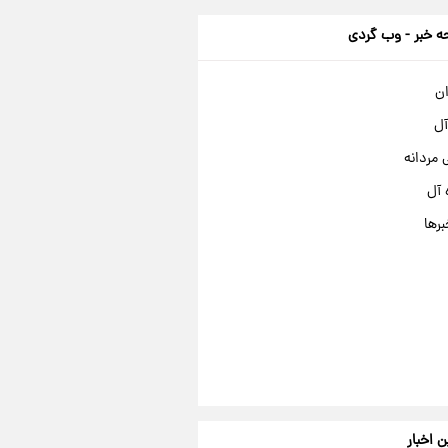
 خبر - وب گردی
ان
آل
مردانه
 آل
برها
ن اخبار