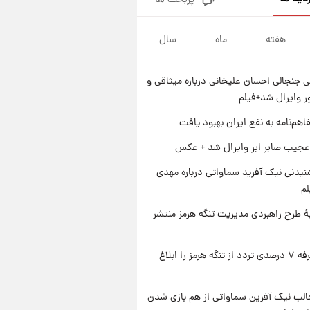
پربحث ها
قیمت طلا و سکه امروز پنجشنبه
۱۵ مرداد ۱۴۰۵
هفته
ماه
سال
۱ روز پیش
شارژ جدید کالابرگ برای سه
دهک؛ جزئیات اعلام شد
 جنجالی احسان علیخانی درباره میثاقی و
۱ روز پیش
 وایرال شد+فیلم
شرایط تازه فروش اقساطی سایپا
اعلام شد؛ شاهین، کوییک، اطلس،
اهم‌نامه به نفع ایران بهبود یافت
سهند و ساینا با اقساط بلندمدت +
۱ روز پیش
عجیب صابر ابر وایرال شد + عکس
جدول
سیگنال‌های جدید برای بازار طلا؛
پیش‌بینی قیمت سکه و طلا فردا
یدنی نیک آفرید سماواتی درباره مهدی
لم
ۀ طرح راهبردی مدیریت تنگه هرمز منتشر
ایران تعرفه ۷ درصدی تردد از تنگه هرمز را ابلاغ
الب نیک آفرین سماواتی از هم بازی شدن