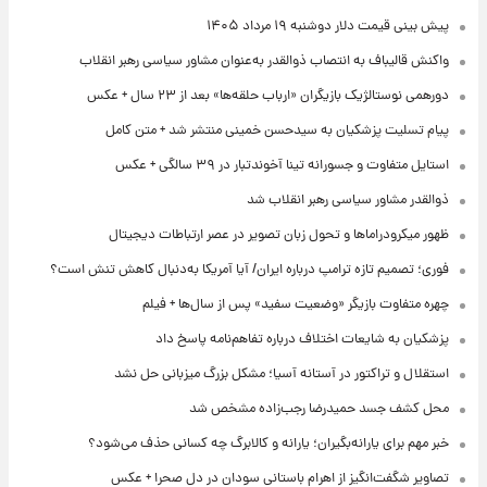
پیش‌ بینی قیمت دلار دوشنبه ۱۹ مرداد ۱۴۰۵
واکنش قالیباف به انتصاب ذوالقدر به‌عنوان مشاور سیاسی رهبر انقلاب
دورهمی نوستالژیک بازیگران «ارباب حلقه‌ها» بعد از ۲۳ سال + عکس
پیام تسلیت پزشکیان به سیدحسن خمینی منتشر شد + متن کامل
استایل متفاوت و جسورانه تینا آخوندتبار در ۳۹ سالگی + عکس
ذوالقدر مشاور سیاسی رهبر انقلاب شد
ظهور میکرودراماها و تحول زبان تصویر در عصر ارتباطات دیجیتال
فوری؛ تصمیم تازه ترامپ درباره ایران/ آیا آمریکا به‌دنبال کاهش تنش است؟
چهره متفاوت بازیگر «وضعیت سفید» پس از سال‌ها + فیلم
پزشکیان به شایعات اختلاف درباره تفاهم‌نامه پاسخ داد
استقلال و تراکتور در آستانه آسیا؛ مشکل بزرگ میزبانی حل نشد
محل کشف جسد حمیدرضا رجب‌زاده مشخص شد
خبر مهم برای یارانه‌بگیران؛ یارانه و کالابرگ چه کسانی حذف می‌شود؟
تصاویر شگفت‌انگیز از اهرام باستانی سودان در دل صحرا + عکس