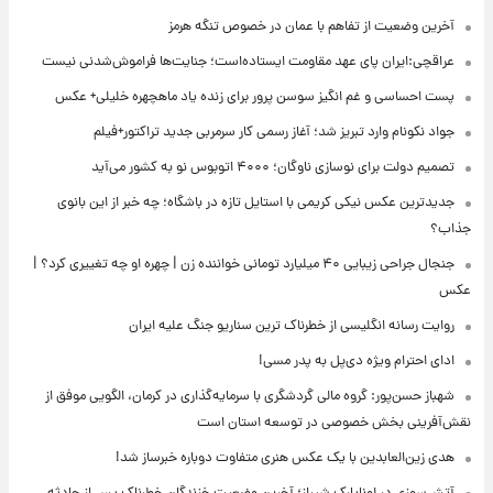
آخرین وضعیت از تفاهم با عمان در خصوص تنگه هرمز
عراقچی:ایران پای عهد مقاومت ایستاده‌است؛ جنایت‌ها فراموش‌شدنی نیست
پست احساسی و غم انگیز سوسن پرور برای زنده یاد ماهچهره خلیلی+ عکس
جواد نکونام وارد تبریز شد؛ آغاز رسمی کار سرمربی جدید تراکتور+فیلم
تصمیم دولت برای نوسازی ناوگان؛ ۴۰۰۰ اتوبوس نو به کشور می‌آید
جدیدترین عکس نیکی کریمی با استایل تازه در باشگاه؛ چه خبر از این بانوی
جذاب؟
جنجال جراحی زیبایی ۴۰ میلیارد تومانی خواننده زن | چهره او چه تغییری کرد؟ |
عکس
روایت رسانه انگلیسی از خطرناک ترین سناریو جنگ علیه ایران
ادای احترام ویژه دی‌پل به پدر مسی!
شهباز حسن‌پور: گروه مالی گردشگری با سرمایه‌گذاری در کرمان، الگویی موفق از
نقش‌آفرینی بخش خصوصی در توسعه استان است
هدی زین‌العابدین با یک عکس هنری متفاوت دوباره خبرساز شد!