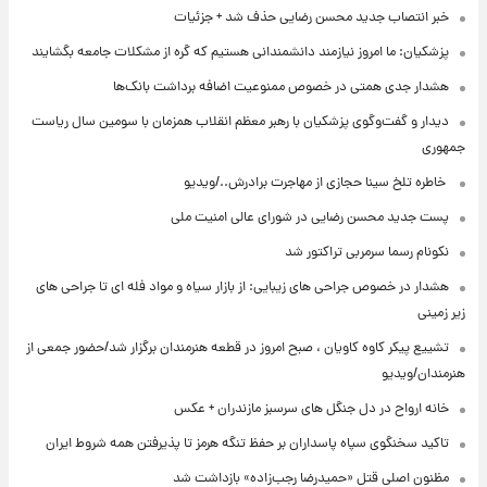
خبر انتصاب جدید محسن رضایی حذف شد + جزئیات
پزشکیان: ما امروز نیازمند دانشمندانی هستیم که گره از مشکلات جامعه بگشایند
هشدار جدی همتی در خصوص ممنوعیت اضافه ‌برداشت بانک‌ها
دیدار و گفت‌وگوی پزشکیان با رهبر معظم انقلاب همزمان با سومین سال ریاست
جمهوری
⁨ خاطره تلخ سینا حجازی از مهاجرت برادرش../ویدیو
پست جدید محسن رضایی در شورای عالی امنیت ملی
نکونام رسما سرمربی تراکتور شد
هشدار در خصوص جراحی های زیبایی: از بازار سیاه و مواد فله ای تا جراحی های
زیر زمینی
تشییع پیکر کاوه کاویان ، صبح امروز در قطعه هنرمندان برگزار شد/حضور جمعی از
هنرمندان/ویدیو
خانه ارواح در دل جنگل های سرسبز مازندران + عکس
تاکید سخنگوی سپاه پاسداران بر حفظ تنگه هرمز تا پذیرفتن همه شروط ایران
مظنون اصلی قتل «حمیدرضا رجب‌زاده» بازداشت شد