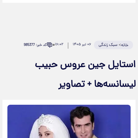
۰
>
سبک زندگی
۰۶ تیر ۱۴۰۵
۱۶:۰۲
کد خبر: 985377
خانه
ستایل جین عروس حبیب
یسانسه‌ها + تصاویر