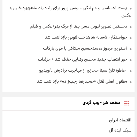
۲۰ ساعت پیش
پست احساسی و غم انگیز سوسن پرور برای زنده یاد ماهچهره خلیلی+
استوری مرموز محمدحسین میثاقی با موی
عکس
بازکات
نخستین تصویر لیونل مسی بعد از مرگ پدر+عکس و فیلم
خواستگار ۵۰ساله شاهدخت لئونور بازداشت شد
استوری مرموز محمدحسین میثاقی با موی بازکات
خبر انتصاب جدید محسن رضایی حذف شد + جزئیات
⁨ خاطره تلخ سینا حجازی از مهاجرت برادرش../ویدیو
مظنون اصلی قتل «حمیدرضا رجب‌زاده» بازداشت شد
صفحه خبر - وب گردی
اقتصاد ایران
سبک ایده آل