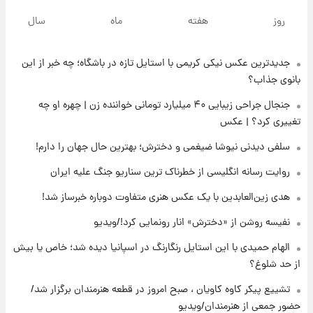
خبر انتصاب جدید محسن رضایی حذف شد +
روز
هفته
ماه
سال
جزئیات
جدیدترین عکس نیکی کریمی با استایل تازه در باشگاه؛ چه خبر از این
۱۴ ساعت پیش
پست جدید محسن رضایی در شورای عالی امنیت
بانوی جذاب؟
ملی
جنجال جراحی زیبایی ۴۰ میلیارد تومانی خواننده زن | چهره او چه
تغییری کرد؟ | عکس
۱۸ ساعت پیش
آتش‌سوزی در لوناپارک شیراز؛ آخرین وضعیت
سلفی دیدنی نیوشا ضیغمی و دخترش؛ بهترین حال جهان را دارم!
خزندگان خطرناک پس از حادثه
روایت رسانه انگلیسی از خطرناک ترین سناریو جنگ علیه ایران
۱۹ ساعت پیش
هدی زین‌العابدین با یک عکس هنری متفاوت دوباره خبرساز شد!
خواستگار ۵۰ساله شاهدخت لئونور بازداشت شد
نفیسه روشن از «دخترش» انار رونمایی کرد!/ویدیو
الهام حمیدی با این استایل رنگارنگ در اسپانیا دیده شد؛ خاص یا بیش
۱۹ ساعت پیش
از حد شلوغ؟
نخستین تصویر لیونل مسی بعد از مرگ
پدر+عکس و فیلم
تشییع پیکر کاوه کاویان ، صبح امروز در قطعه هنرمندان برگزار شد/
حضور جمعی از هنرمندان/ویدیو