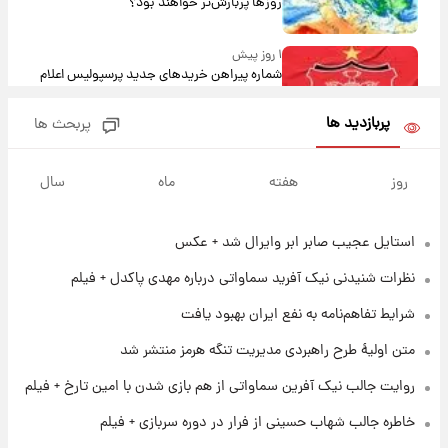
روزها پربارش‌تر خواهند بود؟
۱ روز پیش
شماره پیراهن خریدهای جدید پرسپولیس اعلام
شد؛ تیکدری، محبی و سرگیف با اعداد ویژه
پربازدید ها
پربحث ها
۱ روز پیش
جزئیات فعال‌سازی «کیف پول ایران» اعلام
روز
هفته
ماه
سال
شد+فیلم
استایل عجیب صابر ابر وایرال شد + عکس
۱ روز پیش
تغییر تند قیمت محصولات ایران‌خودرو و سایپا
نظرات شنیدنی نیک آفرید سماواتی درباره مهدی پاکدل + فیلم
امروز پنجشنبه ۱۵ مرداد ۱۴۰۵ +جدول
شرایط تفاهم‌نامه به نفع ایران بهبود یافت
۱ روز پیش
متن اولیۀ طرح راهبردی مدیریت تنگه هرمز منتشر شد
قیمت طلا و سکه امروز پنجشنبه ۱۵ مرداد ۱۴۰۵
روایت جالب نیک آفرین سماواتی از هم بازی شدن با امین تارخ + فیلم
خاطره جالب شهاب حسینی از فرار در دوره سربازی + فیلم
۱ روز پیش