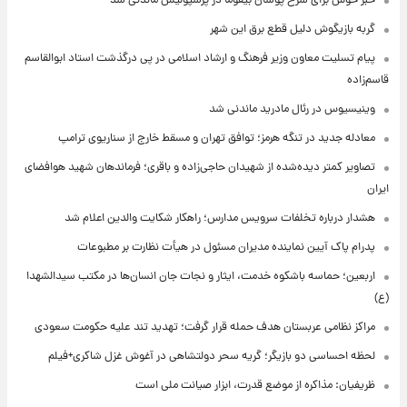
خبر خوش برای سرخ پوشان بیفوما در پرسپولیس ماندنی شد
گربه بازیگوش دلیل قطع برق این شهر
پیام تسلیت معاون وزیر فرهنگ و ارشاد اسلامی در پی درگذشت استاد ابوالقاسم
قاسم‌زاده
وینیسیوس در رئال مادرید ماندنی شد
معادله جدید در تنگه هرمز؛ توافق تهران و مسقط خارج از سناریوی ترامپ
تصاویر کمتر دیده‌شده از شهیدان حاجی‌زاده و باقری؛ فرماندهان شهید هوافضای
ایران
هشدار درباره تخلفات سرویس مدارس؛ راهکار شکایت والدین اعلام شد
پدرام پاک آیین نماینده مدیران مسئول در هیأت نظارت بر مطبوعات
اربعین؛ حماسه باشکوه خدمت، ایثار و نجات جان انسان‌ها در مکتب سیدالشهدا
(ع)
مراکز نظامی عربستان هدف حمله قرار گرفت؛ تهدید تند علیه حکومت سعودی
لحظه احساسی دو بازیگر؛ گریه سحر دولتشاهی در آغوش غزل شاکری+فیلم
ظریفیان: مذاکره از موضع قدرت، ابزار صیانت ملی است