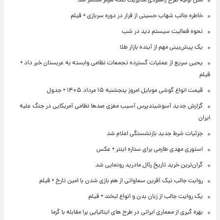
متن اولیۀ طرح راهبردی مدیریت تنگه هرمز منتشر شد
خاطره جالب شهاب حسینی از فرار در دوره سربازی + فیلم
نحوه فعالیت سیستم دید در شب
یک پیش‌بینی مهم از آینده بازار طلا
یحیی سریع از عملیات گسترده تجمعات نظامی وابسته به عربستان خبر داد +
فیلم
قیمت انواع گوشی موبایل امروز پنجشنبه ۱۵ مرداد ۱۴۰۵ + جدول
گزارش جدید آسوشیتدپرس آسیب مغزی صدها نظامی آمریکایی در جنگ علیه
ایران
جزئیات شرط جدید بازنشستگی اعلام شد
استوری مهدی طارمی برای ستاره اینتر + عکس
گران‌ترین خرید تاریخ رئال مادرید رونمایی شد
روایت جالب نیک آفرین سماواتی از هم بازی شدن با امین تارخ + فیلم
یک روایت جالب از زبان بدن و انواع لبخند + فیلم
بهره گیری از معماری ایرانی در طرح های ایتالیایی برا مقابله با گرما