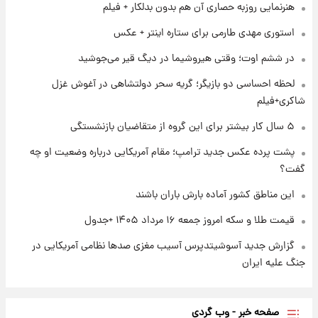
شارژ جدید کالابرگ برای سه دهک؛ جزئیات اعلام
هنرنمایی روزبه حصاری آن هم بدون بدلکار + فیلم
شد
استوری مهدی طارمی برای ستاره اینتر + عکس
۱ روز پیش
در ششم اوت؛ وقتی هیروشیما در دیگ قیر می‌جوشید
شرایط تازه فروش اقساطی سایپا اعلام شد؛
شاهین، کوییک، اطلس، سهند و ساینا با اقساط
لحظه احساسی دو بازیگر؛ گریه سحر دولتشاهی در آغوش غزل
بلندمدت + جدول
شاکری+فیلم
۱ روز پیش
۵ سال کار بیشتر برای این گروه از متقاضیان بازنشستگی
سیگنال‌های جدید برای بازار طلا؛ پیش‌بینی
قیمت سکه و طلا فردا
پشت پرده عکس جدید ترامپ؛ مقام آمریکایی درباره وضعیت او چه
گفت؟
این مناطق کشور آماده بارش باران باشند
قیمت طلا و سکه امروز جمعه ۱۶ مرداد ۱۴۰۵ +جدول
گزارش جدید آسوشیتدپرس آسیب مغزی صدها نظامی آمریکایی در
جنگ علیه ایران
صفحه خبر - وب گردی