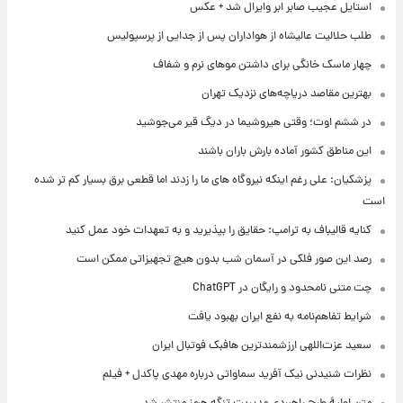
استایل عجیب صابر ابر وایرال شد + عکس
طلب حلالیت عالیشاه از هواداران پس از جدایی از پرسپولیس
چهار ماسک خانگی برای داشتن موهای نرم و شفاف
بهترین مقاصد دریاچه‌های نزدیک تهران
در ششم اوت؛ وقتی هیروشیما در دیگ قیر می‌جوشید
این مناطق کشور آماده بارش باران باشند
پزشکیان: علی رغم اینکه نیروگاه های ما را زدند اما قطعی برق بسیار کم تر شده
است
کنایه قالیباف به ترامپ: حقایق را بپذیرید و به تعهدات خود عمل کنید
رصد این صور فلکی در آسمان شب بدون هیچ تجهیزاتی ممکن است
چت متنی نامحدود و رایگان در ChatGPT
شرایط تفاهم‌نامه به نفع ایران بهبود یافت
سعید عزت‌اللهی ارزشمندترین هافبک فوتبال ایران
نظرات شنیدنی نیک آفرید سماواتی درباره مهدی پاکدل + فیلم