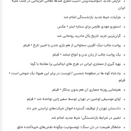
گزارش جدید آسوشیتدپرس آسیب مغزی صدها نظامی آمریکایی در جنگ علیه
ایران
جزئیات شرط جدید بازنشستگی اعلام شد
استوری مهدی طارمی برای ستاره اینتر + عکس
گران‌ترین خرید تاریخ رئال مادرید رونمایی شد
روایت جالب نیک آفرین سماواتی از هم بازی شدن با امین تارخ + فیلم
یک روایت جالب از زبان بدن و انواع لبخند + فیلم
بهره گیری از معماری ایرانی در طرح های ایتالیایی برا مقابله با گرما
پادشاه کوه ها در منظومه شمسی / اورست در برابر این هیولا یک شوخی است +
فیلم
هنرنمایی روزبه حصاری آن هم بدون بدلکار + فیلم
آوای موسیقی اوشین در تهران توسط سفیر ژاپن نواخته شد + فیلم
دادستان تهران از توقیف گسترده اموال شرکت‌های تراستی خبر داد
تغییر در شرایط بازنشستگی؛ شرط جدید اعلام شد
شاهکار طبیعت در دل سنگ؛ تومسونیت چگونه نقش‌های خیره‌کننده خلق