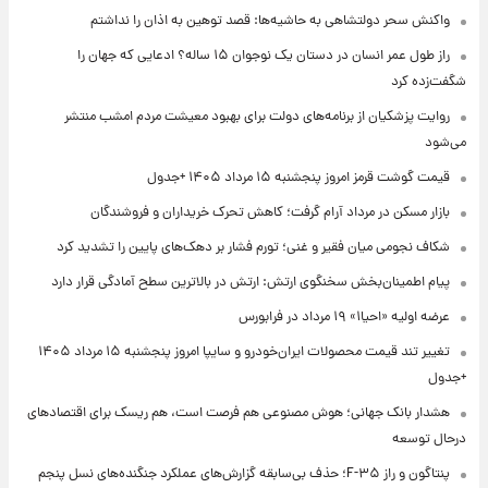
واکنش سحر دولتشاهی به حاشیه‌ها: قصد توهین به اذان را نداشتم
راز طول عمر انسان در دستان یک نوجوان ۱۵ ساله؟ ادعایی که جهان را
شگفت‌زده کرد
روایت پزشکیان از برنامه‌های دولت برای بهبود معیشت مردم امشب منتشر
می‌شود
قیمت گوشت قرمز امروز پنجشنبه ۱۵ مرداد ۱۴۰۵ +جدول
بازار مسکن در مرداد آرام گرفت؛ کاهش تحرک خریداران و فروشندگان
شکاف نجومی میان فقیر و غنی؛ تورم فشار بر دهک‌های پایین را تشدید کرد
پیام اطمینان‌بخش سخنگوی ارتش: ارتش در بالاترین سطح آمادگی قرار دارد
عرضه اولیه «احیا۱» ۱۹ مرداد در فرابورس
تغییر تند قیمت محصولات ایران‌خودرو و سایپا امروز پنجشنبه ۱۵ مرداد ۱۴۰۵
+جدول
هشدار بانک جهانی؛ هوش مصنوعی هم فرصت است، هم ریسک برای اقتصادهای
درحال توسعه
پنتاگون و راز F-۳۵؛ حذف بی‌سابقه گزارش‌های عملکرد جنگنده‌های نسل پنجم