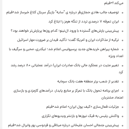
می‌کند؟+فیلم
توصیف جالب هادی حجازی‌فر درباره ی "سایه" بازیگر سریال کلاغ خبرساز شد+فیلم
ایران تعرفه ۷ درصدی تردد از تنگه هرمز را ابلاغ کرد
پیش‌بینی بارش‌های گسترده با ورود ال‌نینو؛ کدام روزها پربارش‌تر خواهند بود؟
ترکیه از مذاکرات ایران و آمریکا گفت؛ تأکید فیدان بر ضرورت مهار اسرائیل
شماره پیراهن خریدهای جدید پرسپولیس اعلام شد؛ تیکدری، محبی و سرگیف با
اعداد ویژه
تغییر مثبت در عملکرد مالی بانک صادرات ایران/ درآمد عملیاتی ۸۰ درصد رشد
کرد
تقدیر از شعب برتر منطقه هفت بانک سرمایه
اجرای برنامه تحول بانک با تمرکز بر منابع پایدار، درآمدهای کارمزدی و بازسازی
اعتماد مشتریان
جزئیات فعال‌سازی «کیف پول ایران» اعلام شد+فیلم
واکنش پلیس به فیک نیوزها و بازنشر ویدیوهای تکراری
پیش‌بینی جنجالی احسان علیخانی درباره میثاقی و فردوسی پور وایرال شد+فیلم