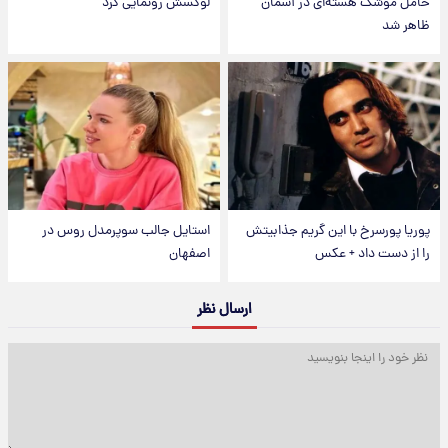
حامل موشک هسته‌ای در آسمان
لوکسش رونمایی کرد
ظاهر شد
پوریا پورسرخ با این گریم جذابیتش
استایل جالب سوپرمدل روس در
را از دست داد + عکس
اصفهان
ارسال نظر