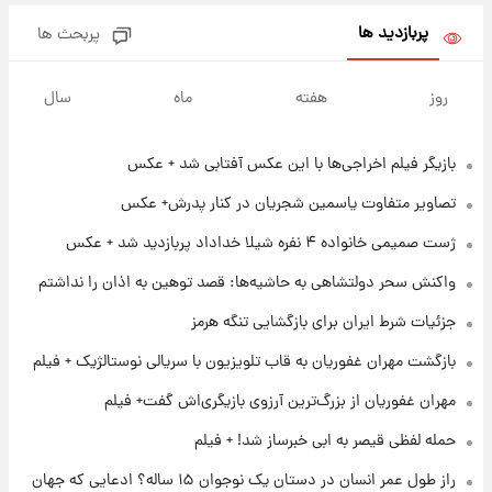
شاهین، کوییک، اطلس، سهند و ساینا با اقساط
بلندمدت + جدول
پربازدید ها
پربحث ها
۱ روز پیش
سیگنال‌های جدید برای بازار طلا؛ پیش‌بینی
روز
هفته
ماه
سال
قیمت سکه و طلا فردا
بازیگر فیلم اخراجی‌ها با این عکس آفتابی شد + عکس
۱۶ ساعت پیش
فال حافظ پنجشنبه ۱۵ مرداد ماه ۱۴۰۵
تصاویر متفاوت یاسمین شجریان در کنار پدرش+ عکس
ژست صمیمی خانواده ۴ نفره شیلا خداداد پربازدید شد + عکس
۱۷ ساعت پیش
واکنش سحر دولتشاهی به حاشیه‌ها: قصد توهین به اذان را نداشتم
فال قهوه روزانه پنجشنبه ۱۵ مرداد ماه ۱۴۰۵
جزئیات شرط ایران برای بازگشایی تنگه هرمز
بازگشت مهران غفوریان به قاب تلویزیون با سریالی نوستالژیک + فیلم
۱۸ ساعت پیش
فال روزانه واقعی پنجشنبه ۱۵ مرداد ۱۴۰۵
مهران غفوریان از بزرگ‌ترین آرزوی بازیگری‌اش گفت+ فیلم
حمله لفظی قیصر به ابی خبرساز شد! + فیلم
۱ روز پیش
راز طول عمر انسان در دستان یک نوجوان ۱۵ ساله؟ ادعایی که جهان