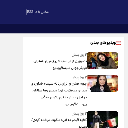
تماس با ما
RSS
ویدیوهای بعدی
۲ روز پیش
تصاویری از مراسم تشییع مریم همتیان،
بازیگر جوان سینما/ویدیو
۲ روز پیش
چهره خشن و انرژی زنانه سپیده خداوردی
همه را میخکوب کرد؛ همسر رضا عطاران
در اجل معلق به تیم بانوان جنگجو
پیوست!/ویدیو
۲ روز پیش
کنایه قیصر به ابی: سکوت بزدلانه کردی/
ویدئو