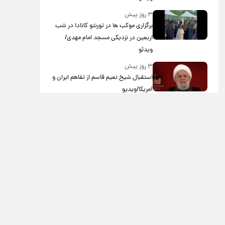
۳ روز پیش
برگزاری موکب ها در تورنتو کانادا در شب
اربعین در نزدیکی مسجد امام مهدی/
ویدئو
۳ روز پیش
استقبال شیخ نعیم قاسم از تفاهم ایران و
آمریکا/ویدیو
۳ روز پیش
پزشکیان: استعفا نخواهم داد
۳ روز پیش
گریه مجری زن صداوسیما به خاطر پولدار
نبودن!/ویدیو
۴ روز پیش
خاطره جالب حدیث میرامینی از سریال
ستایش/ویدیو
۴ روز پیش