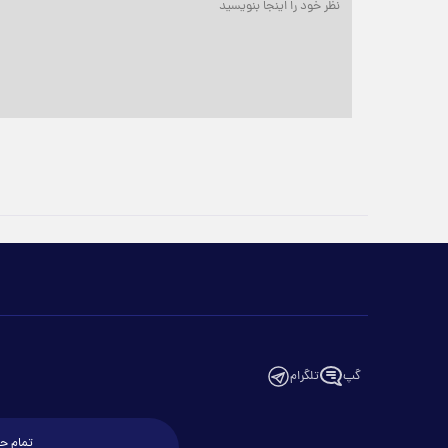
گپ
تلگرام
تمام حق