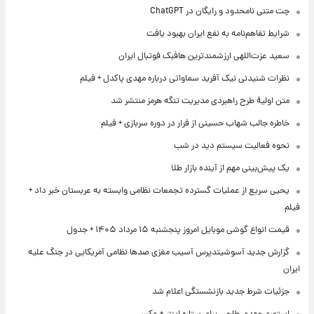
چت متنی نامحدود و رایگان در ChatGPT
شرایط تفاهم‌نامه به نفع ایران بهبود یافت
سعید عزت‌اللهی ارزشمندترین هافبک فوتبال ایران
نظرات شنیدنی نیک آفرید سماواتی درباره مهدی پاکدل + فیلم
متن اولیۀ طرح راهبردی مدیریت تنگه هرمز منتشر شد
خاطره جالب شهاب حسینی از فرار در دوره سربازی + فیلم
نحوه فعالیت سیستم دید در شب
یک پیش‌بینی مهم از آینده بازار طلا
یحیی سریع از عملیات گسترده تجمعات نظامی وابسته به عربستان خبر داد +
فیلم
قیمت انواع گوشی موبایل امروز پنجشنبه ۱۵ مرداد ۱۴۰۵ + جدول
گزارش جدید آسوشیتدپرس آسیب مغزی صدها نظامی آمریکایی در جنگ علیه
ایران
جزئیات شرط جدید بازنشستگی اعلام شد