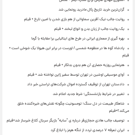
استوری مهدی طارمی برای ستاره اینتر + عکس
گران‌ترین خرید تاریخ رئال مادرید رونمایی شد
روایت جالب نیک آفرین سماواتی از هم بازی شدن با امین تارخ + فیلم
یک روایت جالب از زبان بدن و انواع لبخند + فیلم
بهره گیری از معماری ایرانی در طرح های ایتالیایی برا مقابله با گرما
پادشاه کوه ها در منظومه شمسی / اورست در برابر این هیولا یک شوخی است +
فیلم
هنرنمایی روزبه حصاری آن هم بدون بدلکار + فیلم
آوای موسیقی اوشین در تهران توسط سفیر ژاپن نواخته شد + فیلم
دادستان تهران از توقیف گسترده اموال شرکت‌های تراستی خبر داد
تغییر در شرایط بازنشستگی؛ شرط جدید اعلام شد
شاهکار طبیعت در دل سنگ؛ تومسونیت چگونه نقش‌های خیره‌کننده خلق
می‌کند؟+فیلم
توصیف جالب هادی حجازی‌فر درباره ی "سایه" بازیگر سریال کلاغ خبرساز شد+فیلم
ایران تعرفه ۷ درصدی تردد از تنگه هرمز را ابلاغ کرد