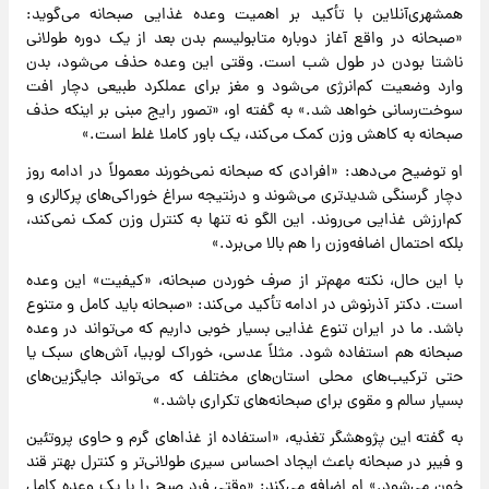
همشهری‌آنلاین با تأکید بر اهمیت وعده غذایی صبحانه می‌گوید:
«صبحانه در واقع آغاز دوباره متابولیسم بدن بعد از یک دوره طولانی
ناشتا بودن در طول شب است. وقتی این وعده حذف می‌شود، بدن
وارد وضعیت کم‌انرژی می‌شود و مغز برای عملکرد طبیعی دچار افت
سوخت‌رسانی خواهد شد.» به گفته او، «تصور رایج مبنی بر اینکه حذف
صبحانه به کاهش وزن کمک می‌کند، یک باور کاملا غلط است.»
او توضیح می‌دهد: «افرادی که صبحانه نمی‌خورند معمولاً در ادامه روز
دچار گرسنگی شدیدتری می‌شوند و درنتیجه سراغ خوراکی‌های پرکالری و
کم‌ارزش غذایی می‌روند. این الگو نه ‌تنها به کنترل وزن کمک نمی‌کند،
بلکه احتمال اضافه‌وزن را هم بالا می‌برد.»
با این حال، نکته مهم‌تر از صرف خوردن صبحانه، «کیفیت» این وعده
است. دکتر آذرنوش در ادامه تأکید می‌کند: «صبحانه باید کامل و متنوع
باشد. ما در ایران تنوع غذایی بسیار خوبی داریم که می‌تواند در وعده
صبحانه هم استفاده شود. مثلاً عدسی، خوراک لوبیا، آش‌های سبک یا
حتی ترکیب‌های محلی استان‌های مختلف که می‌تواند جایگزین‌های
بسیار سالم و مقوی برای صبحانه‌های تکراری باشد.»
به گفته این پژوهشگر تغذیه، «استفاده از غذاهای گرم و حاوی پروتئین
و فیبر در صبحانه باعث ایجاد احساس سیری طولانی‌تر و کنترل بهتر قند
خون می‌شود.» او اضافه می‌کند: «وقتی فرد صبح را با یک وعده کامل