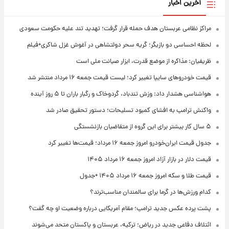
آخرین اخبار
مراکز نظامی عربستان هدف حمله قرار گرفت؛ تهدید تند علیه حکومت سعودی
لحظه احساسی دو بازیگر؛ گریه سحر دولتشاهی در آغوش غزل شاکری+فیلم
ظریفیان: مذاکره از موضع قدرت، ابزار صیانت ملی است
قیمت خودروهای سایپا تغییر کرد؛ لیست قیمت جمعه ۱۶ مرداد منتشر شد
هواشناسی هشدار داد: وزش تندباد، گردوخاک و رگبار باران تا ۵ روز آینده
واکنش ترامپ به افشای کمبود تسلیحات؛ دستور تحقیق صادر شد
۵ سال کار بیشتر برای این گروه از متقاضیان بازنشستگی
جدول قیمت ایران‌خودرو امروز جمعه ۱۶ مرداد؛ قیمت‌ها تغییر کرد
قیمت دلار در بازار آزاد امروز جمعه ۱۶ مرداد ۱۴۰۵
قیمت طلا و سکه امروز جمعه ۱۶ مرداد ۱۴۰۵ +جدول
کدام ورزش‌ها در گرما برای سالمندان مناسب‌ترند؟
پشت پرده عکس جدید ترامپ؛ مقام آمریکایی درباره وضعیت او چه گفت؟
ائتلاف دفاعی جدید در ریاض؛ ترکیه، عربستان و پاکستان متحد می‌شوند