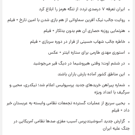
۱ روز پیش
ایران تعرفه ۷ درصدی تردد از تنگه هرمز را ابلاغ کرد
شرایط تازه فروش اقساطی سایپا اعلام شد؛
شاهین، کوییک، اطلس، سهند و ساینا با اقساط
روایت جالب نیک آفرین سماواتی از هم بازی شدن با امین تارخ + فیلم
بلندمدت + جدول
هنرنمایی روزبه حصاری آن هم بدون بدلکار + فیلم
۱ روز پیش
سیگنال‌های جدید برای بازار طلا؛ پیش‌بینی
خاطره جالب شهاب حسینی از فرار در دوره سربازی + فیلم
قیمت سکه و طلا فردا
استوری مهدی طارمی برای ستاره اینتر + عکس
۱ روز پیش
در ششم اوت؛ وقتی هیروشیما در دیگ قیر می‌جوشید
فال حافظ پنجشنبه ۱۵ مرداد ماه ۱۴۰۵
این مناطق کشور آماده بارش باران باشند
شماره پیراهن خریدهای جدید پرسپولیس اعلام شد؛ تیکدری، محبی و
سرگیف با اعداد ویژه
یحیی سریع از عملیات گسترده تجمعات نظامی وابسته به عربستان خبر
داد + فیلم
گزارش جدید آسوشیتدپرس آسیب مغزی صدها نظامی آمریکایی در
جنگ علیه ایران