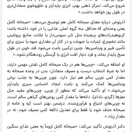
شروع می‌کند، تمرکز ذهنی بهتر، انرژی پایدارتر و خلق‌وخوی متعادل‌تری
در طول روز خواهد داشت.»
آذرنوش درباره معنای صبحانه کامل هم توضیح می‌دهد: «صبحانه کامل
یعنی وعده‌ای که حداقل سه گروه اصلی غذایی را در خود داشته باشد؛
کربوهیدرات‌های پیچیده مثل نان سبوس‌دار یا غلات، منابع پروتئینی
مانند تخم‌مرغ، لبنیات یا حبوبات و در کنار آن مقداری میوه یا سبزی برای
تأمین فیبر و ویتامین‌ها. چنین ترکیبی باعث می‌شود قند خون در طول
صبح پایدار بماند و فرد دچار افت انرژی یا گرسنگی زودهنگام نشود.»
او اضافه می‌کند: «چربی‌ها هم در یک صبحانه کامل نقش مهمی دارند،
اما به شرط انتخاب درست و مصرف متعادل: بدن در وعده صبحانه به
مقدار کمی چربی سالم هم نیاز دارد. چون چربی‌ها به جذب برخی
ویتامین‌ها کمک می‌کنند و باعث ایجاد احساس سیری پایدارتر
می‌شوند.» او تأکید می‌کند که منظور از چربی، چربی‌های مفید مثل
مغزها (گردو، بادام)، دانه‌ها یا مقدار کمی روغن‌های گیاهی سالم است،
نه چربی‌های اشباع و فرآوری‌شده. درضمن بهتر است کره و خامه از
صبحانه حذف شود یا فقط برای تعدیل ذائقه کمی مصرف شود. نه در
مقدار زیاد.»
دکتر آذرنوش تأکید می‌کند: «صبحانه کامل لزوماً به معنی غذای سنگین