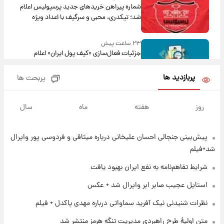
شماره پیراهن خریدهای جدید پرسپولیس اعلام
شد؛ تیکدری، محبی و سرگیف با اعداد ویژه
۲۳ ساعت پیش
جزئیات فعال‌سازی «کیف پول ایران» اعلام
شد+فیلم
پربازدید ها
پربحث ها
۱ روز پیش
تغییر تند قیمت محصولات ایران‌خودرو و سایپا
روز
هفته
ماه
سال
امروز پنجشنبه ۱۵ مرداد ۱۴۰۵ +جدول
پیش‌بینی جنجالی احسان علیخانی درباره میثاقی و فردوسی پور وایرال
۱ روز پیش
قیمت طلا و سکه امروز پنجشنبه ۱۵ مرداد ۱۴۰۵
شد+فیلم
شرایط تفاهم‌نامه به نفع ایران بهبود یافت
۱ روز پیش
استایل عجیب صابر ابر وایرال شد + عکس
شارژ جدید کالابرگ برای سه دهک؛ جزئیات اعلام
نظرات شنیدنی نیک آفرید سماواتی درباره مهدی پاکدل + فیلم
شد
متن اولیۀ طرح راهبردی مدیریت تنگه هرمز منتشر شد