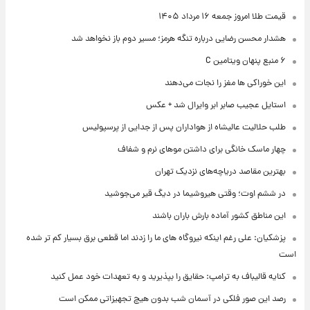
قیمت طلا امروز جمعه ۱۶ مرداد ۱۴۰۵
هشدار محسن رضایی درباره تنگه هرمز؛ مسیر دوم باز نخواهد شد
۶ منبع پنهان ویتامین C
این خوراکی ها مغز را نجات می‌دهند
استایل عجیب صابر ابر وایرال شد + عکس
طلب حلالیت عالیشاه از هواداران پس از جدایی از پرسپولیس
چهار ماسک خانگی برای داشتن موهای نرم و شفاف
بهترین مقاصد دریاچه‌های نزدیک تهران
در ششم اوت؛ وقتی هیروشیما در دیگ قیر می‌جوشید
این مناطق کشور آماده بارش باران باشند
پزشکیان: علی رغم اینکه نیروگاه های ما را زدند اما قطعی برق بسیار کم تر شده
است
کنایه قالیباف به ترامپ: حقایق را بپذیرید و به تعهدات خود عمل کنید
رصد این صور فلکی در آسمان شب بدون هیچ تجهیزاتی ممکن است