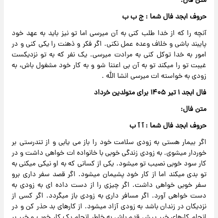
متن فال:
حروف ابجد فال شما : ج ب ب
آنچه را که از خدا طلب کنی به آن میرسی اما تو نیز باید به عهد خود
پایبند باشی و خلاف وعده عمل نکنی. اگر فکر و ذهنت را یکی کنی و در
امور به خدا توکل کنی به مرادت میرسی. یک نفر که به تو نزدیکست
غیبت تو را میکند تو به آن بی اعتنا شو و به کار خود مشغول باش، به
زودی به خواسته ات میرسی انشا الله .
فال ابجد ۱ تیر ۱۴۰۵ برای متولدین خرداد
متن فال:
حروف ابجد فال شما : آ آ ب
اگر بیمار هستی به زودی سلامت خود را باز می یابی و از تندرستی بر
خوردار میشوی. به زودی زندگی خوبی با خانواده ات خواهی داشت و در
کار سود خوبی نصیب تو میشود. یکی از کسانی که به او نیکی میکنی به
تو بدی میکند اما از کار خود پشیمان میشود. اگر قصد سفر داری برو
سفر خوبی خواهی داشت. اگر چیزی را از دست داده ای به زودی به
دست خواهی آورد. اگر مسافر داری به زودی باز میگردد. اگر کسی از
نزدیکان در زندان باشد به زودی آزاد میشود. از کارهای بد حذر کن و در
انجام کارهای خیر پیش قدم باش به خاطر انجام یک کار خوب و خیر بر