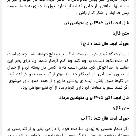
سر زبانها میافتی. از جایی که انتظار نداری پول یا چیزی به شما میرسد
پس خداوند را شکر گذار باش .
فال ابجد ۱ تیر ۱۴۰۵ برای متولدین تیر
متن فال:
حروف ابجد فال شما : د ج آ
این نیت که کردی خوب نیست زندگی بر تو تلخ خواهد شد. چندی است
که دلت یکجا نیست به چه کنم چه کنم گرفتار شده ای. برای رفع این
حالت به خدا توکل کن. مدتی است که به کسی دل بسته ای و از خیال
او بیرون نمی آیی. از او بگذر خداوند بهتر از آن نصیب تو خواهد کرد.
در کارها صبور باش. آینده ی روشنی داری و از همه غمها دور میشوی.
اگر قصد سفر یا معامله ای داری انجام بده از آن نفع خواهی برد.
فال ابجد ۱ تیر ۱۴۰۵ برای متولدین مرداد
متن فال:
حروف ابجد فال شما : آ آ ب
اگر بیمار هستی به زودی سلامت خود را باز می یابی و از تندرستی بر
خوردار میشوی. به زودی زندگی خوبی با خانواده ات خواهی داشت و در