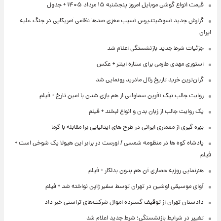
قیمت انواع گوشی موبایل امروز پنجشنبه ۱۵ مرداد ۱۴۰۵ + جدول
گزارش جدید آسوشیتدپرس آسیب مغزی صدها نظامی آمریکایی در جنگ علیه
ایران
جزئیات شرط جدید بازنشستگی اعلام شد
استوری مهدی طارمی برای ستاره اینتر + عکس
گران‌ترین خرید تاریخ رئال مادرید رونمایی شد
روایت جالب نیک آفرین سماواتی از هم بازی شدن با امین تارخ + فیلم
یک روایت جالب از زبان بدن و انواع لبخند + فیلم
بهره گیری از معماری ایرانی در طرح های ایتالیایی برا مقابله با گرما
پادشاه کوه ها در منظومه شمسی / اورست در برابر این هیولا یک شوخی است +
فیلم
هنرنمایی روزبه حصاری آن هم بدون بدلکار + فیلم
آوای موسیقی اوشین در تهران توسط سفیر ژاپن نواخته شد + فیلم
دادستان تهران از توقیف گسترده اموال شرکت‌های تراستی خبر داد
تغییر در شرایط بازنشستگی؛ شرط جدید اعلام شد