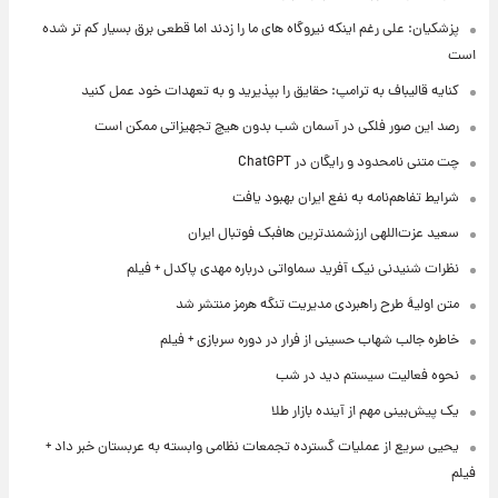
پزشکیان: علی رغم اینکه نیروگاه های ما را زدند اما قطعی برق بسیار کم تر شده
است
کنایه قالیباف به ترامپ: حقایق را بپذیرید و به تعهدات خود عمل کنید
رصد این صور فلکی در آسمان شب بدون هیچ تجهیزاتی ممکن است
چت متنی نامحدود و رایگان در ChatGPT
شرایط تفاهم‌نامه به نفع ایران بهبود یافت
سعید عزت‌اللهی ارزشمندترین هافبک فوتبال ایران
نظرات شنیدنی نیک آفرید سماواتی درباره مهدی پاکدل + فیلم
متن اولیۀ طرح راهبردی مدیریت تنگه هرمز منتشر شد
خاطره جالب شهاب حسینی از فرار در دوره سربازی + فیلم
نحوه فعالیت سیستم دید در شب
یک پیش‌بینی مهم از آینده بازار طلا
یحیی سریع از عملیات گسترده تجمعات نظامی وابسته به عربستان خبر داد +
فیلم