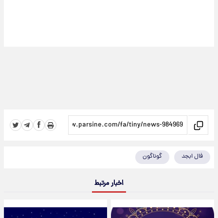
فال ابجد
گوناگون
اخبار مرتبط