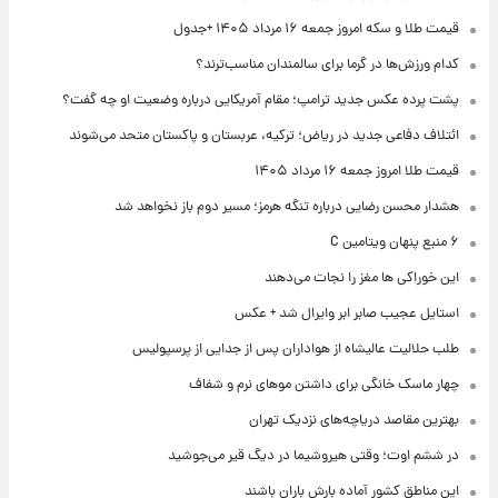
قیمت طلا و سکه امروز جمعه ۱۶ مرداد ۱۴۰۵ +جدول
کدام ورزش‌ها در گرما برای سالمندان مناسب‌ترند؟
پشت پرده عکس جدید ترامپ؛ مقام آمریکایی درباره وضعیت او چه گفت؟
ائتلاف دفاعی جدید در ریاض؛ ترکیه، عربستان و پاکستان متحد می‌شوند
قیمت طلا امروز جمعه ۱۶ مرداد ۱۴۰۵
هشدار محسن رضایی درباره تنگه هرمز؛ مسیر دوم باز نخواهد شد
۶ منبع پنهان ویتامین C
این خوراکی ها مغز را نجات می‌دهند
استایل عجیب صابر ابر وایرال شد + عکس
طلب حلالیت عالیشاه از هواداران پس از جدایی از پرسپولیس
چهار ماسک خانگی برای داشتن موهای نرم و شفاف
بهترین مقاصد دریاچه‌های نزدیک تهران
در ششم اوت؛ وقتی هیروشیما در دیگ قیر می‌جوشید
این مناطق کشور آماده بارش باران باشند