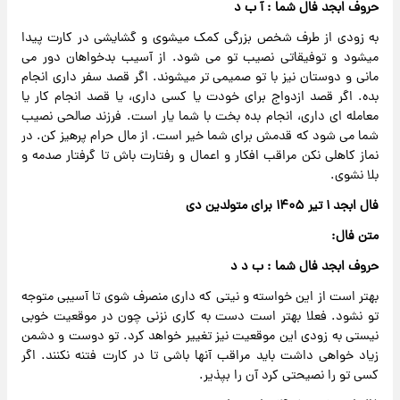
حروف ابجد فال شما : آ ب د
به زودی از طرف شخص بزرگی کمک میشوی و گشایشی در کارت پیدا
میشود و توفیقاتی نصیب تو می شود. از آسیب بدخواهان دور می
مانی و دوستان نیز با تو صمیمی تر میشوند. اگر قصد سفر داری انجام
بده. اگر قصد ازدواج برای خودت یا کسی داری، یا قصد انجام کار یا
معامله ای داری، انجام بده بخت با شما یار است. فرزند صالحی نصیب
شما می شود که قدمش برای شما خیر است. از مال حرام پرهیز کن. در
نماز کاهلی نکن مراقب افکار و اعمال و رفتارت باش تا گرفتار صدمه و
بلا نشوی.
فال ابجد ۱ تیر ۱۴۰۵ برای متولدین دی
متن فال:
حروف ابجد فال شما : ب د د
بهتر است از این خواسته و نیتی که داری منصرف شوی تا آسیبی متوجه
تو نشود. فعلا بهتر است دست به کاری نزنی چون در موقعیت خوبی
نیستی به زودی این موقعیت نیز تغییر خواهد کرد. تو دوست و دشمن
زیاد خواهی داشت باید مراقب آنها باشی تا در کارت فتنه نکنند. اگر
کسی تو را نصیحتی کرد آن را بپذیر.