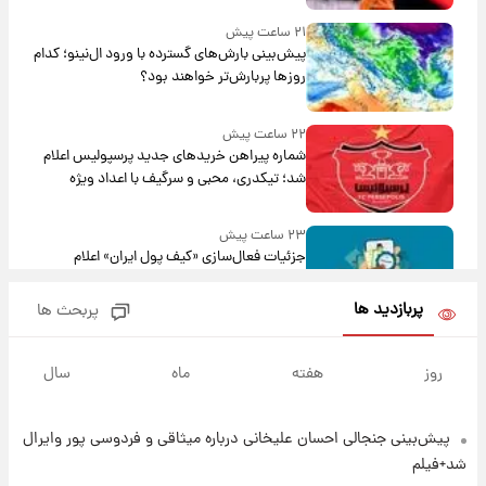
۲۱ ساعت پیش
پیش‌بینی بارش‌های گسترده با ورود ال‌نینو؛ کدام
روزها پربارش‌تر خواهند بود؟
۲۲ ساعت پیش
شماره پیراهن خریدهای جدید پرسپولیس اعلام
شد؛ تیکدری، محبی و سرگیف با اعداد ویژه
۲۳ ساعت پیش
جزئیات فعال‌سازی «کیف پول ایران» اعلام
شد+فیلم
پربازدید ها
پربحث ها
۱ روز پیش
تغییر تند قیمت محصولات ایران‌خودرو و سایپا
روز
هفته
ماه
سال
امروز پنجشنبه ۱۵ مرداد ۱۴۰۵ +جدول
پیش‌بینی جنجالی احسان علیخانی درباره میثاقی و فردوسی پور وایرال
۱ روز پیش
قیمت طلا و سکه امروز پنجشنبه ۱۵ مرداد ۱۴۰۵
شد+فیلم