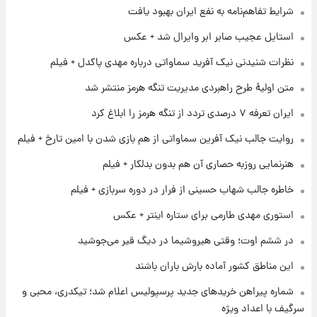
شرایط تفاهم‌نامه به نفع ایران بهبود یافت
۱ روز پیش
استایل عجیب صابر ابر وایرال شد + عکس
شارژ جدید کالابرگ برای سه دهک؛ جزئیات اعلام
نظرات شنیدنی نیک آفرید سماواتی درباره مهدی پاکدل + فیلم
شد
متن اولیۀ طرح راهبردی مدیریت تنگه هرمز منتشر شد
۱ روز پیش
ایران تعرفه ۷ درصدی تردد از تنگه هرمز را ابلاغ کرد
شرایط تازه فروش اقساطی سایپا اعلام شد؛
شاهین، کوییک، اطلس، سهند و ساینا با اقساط
روایت جالب نیک آفرین سماواتی از هم بازی شدن با امین تارخ + فیلم
بلندمدت + جدول
هنرنمایی روزبه حصاری آن هم بدون بدلکار + فیلم
۱ روز پیش
سیگنال‌های جدید برای بازار طلا؛ پیش‌بینی
خاطره جالب شهاب حسینی از فرار در دوره سربازی + فیلم
قیمت سکه و طلا فردا
استوری مهدی طارمی برای ستاره اینتر + عکس
۱ روز پیش
در ششم اوت؛ وقتی هیروشیما در دیگ قیر می‌جوشید
فال حافظ پنجشنبه ۱۵ مرداد ماه ۱۴۰۵
این مناطق کشور آماده بارش باران باشند
شماره پیراهن خریدهای جدید پرسپولیس اعلام شد؛ تیکدری، محبی و
سرگیف با اعداد ویژه