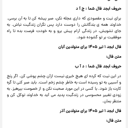
حروف ابجد فال شما : ج آ‌ د
برای نیت و مقصودی که داری عجله نکن، صبر پیشه کن تا به آن برسی.
خداوند همه ی بندگانش را دوست دارد پس نگران زندگیت نباش. به
جای تشویش، در زندگی آرام پیش برو و به خودت فرصت بده تا راه
موفقیت بر تو گشوده شود.
فال ابجد ۱ تیر ۱۴۰۵ برای متولدین آبان
متن فال:
حروف ابجد فال شما : د آ ب
در این نیت که کرده ای هیچ خیری نیست ازآن چشم پوشی کن. اگر رنج
و آسیبی به تو رسیده است به خاطر چشم زخم است. باید صبر کنی تا گره
کارت باز شود. با کسی در این مورد صحبت نکن و از خصومت بپرهیز. به
زودی تغییر محسوسی در زندگیت پدید می آید به خداوند توکل کن و
منتظر بمان.
فال ابجد ۱ تیر ۱۴۰۵ برای متولدین آذر
متن فال: