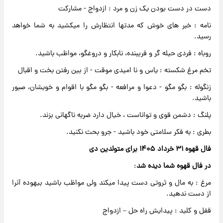
دست در دست بودن یک زن و مرد : ازدواج - مشارکت
نامه : خبر های خوش که مدتها انتظارش را میکشید به شما خواهد
رسید.
روباه : فردی حیله گر و فریبنده، نابکار و دروغگو، مواظب باشید.
تخم مرغ شکسته : یاس و نا امیدی موقت - از بین رفتن بخت و اقبال
زنگوله : بگو مگو - دعوا و مرافعه - بگو مگو با اقوام و خویشان، صبور
باشید.
پلنگ : دشمن قوی و تواناست ، خیال دارد ضربه ناگهانی بزند.
بطری : به فکر سلامتی خود باشید - جرو بحث نکنید.
فال قهوه ۳۱ خرداد ۱۴۰۵ برای متولدین دی
در فال قهوه شما دیده شد
:
مرغ : به مال و ثروتی دست پیدا میکند ولی مواظب باشید بیهوده آنرا
از دست ندهید.
قفل و کلید : پیدایش راه حل – ازدواج