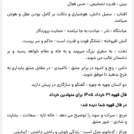
بینی : قدرت تشخیص – حس فعال
آفتاب : سمبل دانش، هوشیاری و دلالت بر کامل بودن عقل و هوش
میباشد.
عبادتگاه : نذر – عبادت به جا نیامده – حمایت پروردگار
آتش افروخته : نشانگر قوت و قدرت است - حاکم و سر پرست.
تخت : به سفری بزرگ میروید و به جاه و مقام خواهد رسید و بر
دشمنان غالب می شوید.
دامن : رنج و اندوه در برابر عشق - ناامیدی - در مقابل عشق پایداری به
خرج بدهید تا موفق شوید.
دو انسان چهره به چهره : گفتگو و سازگاری در پیش دارید
فال قهوه ۳۱ خرداد ۱۴۰۵ برای متولدین خرداد
در فال قهوه شما دیده شد:
مربع : میراث و سود را توضیح می دهد - خانه تازه - سعادت – بشارت
و شادی – شور عشق
چراغ : کدبانوی منزل است - زندگی خوش و راحتی داشتن - آسایش.