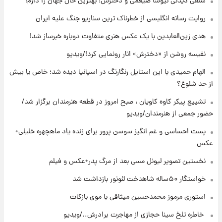
سلفی دیدنی نیوشا ضیغمی و دخترش؛ بهترین حال جهان را دارم!
جزئیات
روایت رسانه انگلیسی از خطرناک ترین سناریو جنگ علیه ایران
۱۷ ساعت پیش
هدی زین‌العابدین با یک عکس هنری متفاوت دوباره خبرساز شد!
پست جدید محسن رضایی در شورای عالی امنیت
ملی
نفیسه روشن از «دخترش» انار رونمایی کرد!/ویدیو
الهام حمیدی با این استایل رنگارنگ در اسپانیا دیده شد؛ خاص یا بیش
۲۱ ساعت پیش
از حد شلوغ؟
آتش‌سوزی در لوناپارک شیراز؛ آخرین وضعیت
خزندگان خطرناک پس از حادثه
تشییع پیکر کاوه کاویان ، صبح امروز در قطعه هنرمندان برگزار شد/
حضور جمعی از هنرمندان/ویدیو
۲۲ ساعت پیش
پست احساسی و غم انگیز سوسن پرور برای زنده یاد ماهچهره خلیلی+
خواستگار ۵۰ساله شاهدخت لئونور بازداشت شد
عکس
نخستین تصویر لیونل مسی بعد از مرگ پدر+عکس و فیلم
خواستگار ۵۰ساله شاهدخت لئونور بازداشت شد
استوری مرموز محمدحسین میثاقی با موی بازکات
⁨ خاطره تلخ سینا حجازی از مهاجرت برادرش../ویدیو