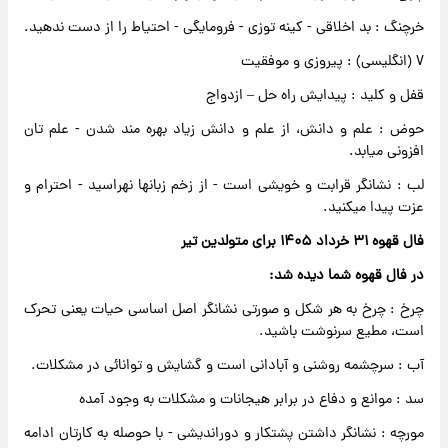
خرچنگ : بد اخلاقی - کینه توزی - فرومایگی - احتیاط را از دست ندهید.
V (انگلیسی) : پیروزی و موفقیت
قفل و کلید : پیدایش راه حل – ازدواج
حوض : علم و دانش، از علم و دانش زیاد بهره مند شدن - علم تان
افزونی میابد.
لب : نشانگر قرابت و خویشی است - از زخم زبانها نهراسید - احترام و
عزت پیدا میکنید.
فال قهوه ۳۱ خرداد ۱۴۰۵ برای متولدین تیر
در فال قهوه شما دیده شد:
چرخ : چرخ به هر شکل و صورتی نشانگر اصل اساسی حیات یعنی تحرک
است، مطیع سرنوشت باشید.
آب : سرچشمه روشنی و آبادانی است و گشایش و توانائی در مشکلات.
سد : موانع و دفاع در برابر هیجانات و مشکلات به وجود آمده
مورچه : نشانگر داشتن پشتکار و دوراندیشی - با حوصله به کارتان ادامه