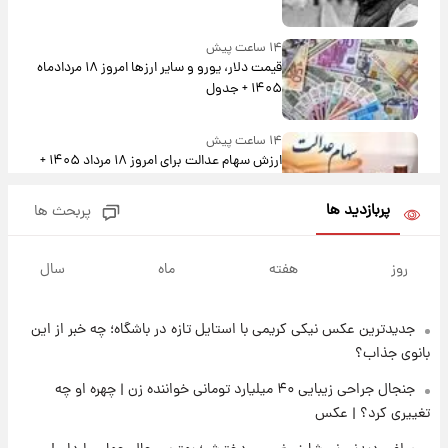
۱۴ ساعت پیش
قیمت دلار، یورو و سایر ارزها امروز ۱۸ مردادماه
۱۴۰۵ + جدول
۱۴ ساعت پیش
ارزش سهام عدالت برای امروز ۱۸ مرداد ۱۴۰۵ +
جدول
پربازدید ها
پربحث ها
۱۳ ساعت پیش
تصاویر شگفت‌انگیز از اهرام باستانی سودان در
روز
هفته
ماه
سال
دل صحرا + عکس
جدیدترین عکس نیکی کریمی با استایل تازه در باشگاه؛ چه خبر از این
۱۶ ساعت پیش
زمان برگزاری دربی ۱۰۷ اعلام شد؟
بانوی جذاب؟
جنجال جراحی زیبایی ۴۰ میلیارد تومانی خواننده زن | چهره او چه
تغییری کرد؟ | عکس
۱۶ ساعت پیش
خبر انتصاب جدید محسن رضایی حذف شد +