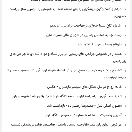
دیدار و گفت‌وگوی پزشکیان با رهبر معظم انقلاب همزمان با سومین سال ریاست
جمهوری
⁨ خاطره تلخ سینا حجازی از مهاجرت برادرش../ویدیو
پست جدید محسن رضایی در شورای عالی امنیت ملی
نکونام رسما سرمربی تراکتور شد
هشدار در خصوص جراحی های زیبایی: از بازار سیاه و مواد فله ای تا جراحی های
زیر زمینی
تشییع پیکر کاوه کاویان ، صبح امروز در قطعه هنرمندان برگزار شد/حضور جمعی از
هنرمندان/ویدیو
خانه ارواح در دل جنگل های سرسبز مازندران + عکس
تاکید سخنگوی سپاه پاسداران بر حفظ تنگه هرمز تا پذیرفتن همه شروط ایران
مظنون اصلی قتل «حمیدرضا رجب‌زاده» بازداشت شد
آخرین وضعیت از تفاهم با عمان در خصوص تنگه هرمز
عراقچی:ایران پای عهد مقاومت ایستاده‌است؛ جنایت‌ها فراموش‌شدنی نیست