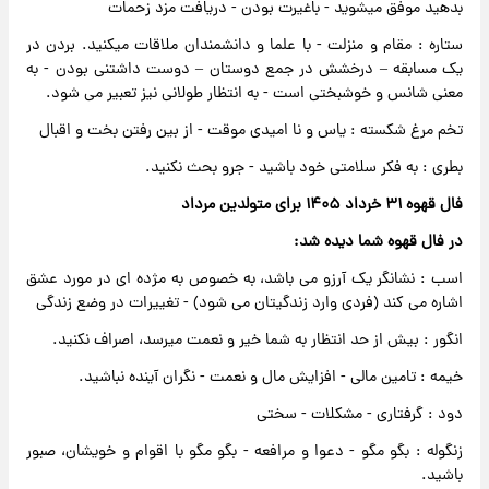
بدهید موفق میشوید - باغیرت بودن - دریافت مزد زحمات
ستاره : مقام و منزلت - با علما و دانشمندان ملاقات میکنید. بردن در
یک مسابقه – درخشش در جمع دوستان – دوست داشتنی بودن - به
معنی شانس و خوشبختی است - به انتظار طولانی نیز تعبیر می شود.
تخم مرغ شکسته : یاس و نا امیدی موقت - از بین رفتن بخت و اقبال
بطری : به فکر سلامتی خود باشید - جرو بحث نکنید.
فال قهوه ۳۱ خرداد ۱۴۰۵ برای متولدین مرداد
در فال قهوه شما دیده شد:
اسب : نشانگر یک آرزو می باشد، به خصوص به مژده ای در مورد عشق
اشاره می کند (فردی وارد زندگیتان می شود) - تغییرات در وضع زندگی
انگور : بیش از حد انتظار به شما خیر و نعمت میرسد، اصراف نکنید.
خیمه : تامین مالی - افزایش مال و نعمت - نگران آینده نباشید.
دود : گرفتاری - مشکلات - سختی
زنگوله : بگو مگو - دعوا و مرافعه - بگو مگو با اقوام و خویشان، صبور
باشید.