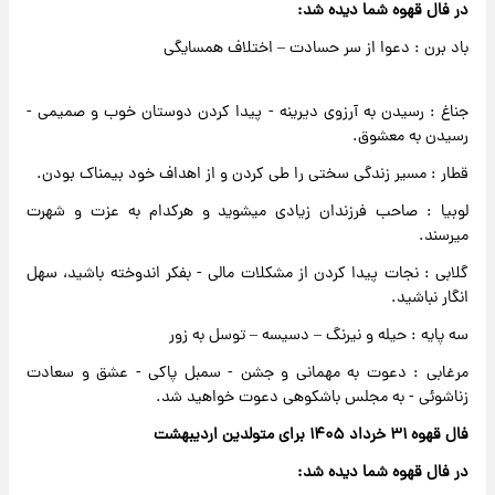
در فال قهوه شما دیده شد:
باد برن : دعوا از سر حسادت – اختلاف همسایگی
جناغ : رسیدن به آرزوی دیرینه - پیدا کردن دوستان خوب و صمیمی -
رسیدن به معشوق.
قطار : مسیر زندگی سختی را طی کردن و از اهداف خود بیمناک بودن.
لوبیا : صاحب فرزندان زیادی میشوید و هرکدام به عزت و شهرت
میرسند.
گلابی : نجات پیدا کردن از مشکلات مالی - بفکر اندوخته باشید، سهل
انگار نباشید.
سه پایه : حیله و نیرنگ – دسیسه – توسل به زور
مرغابی : دعوت به مهمانی و جشن - سمبل پاکی - عشق و سعادت
زناشوئی - به مجلس باشکوهی دعوت خواهید شد.
فال قهوه ۳۱ خرداد ۱۴۰۵ برای متولدین اردیبهشت
در فال قهوه شما دیده شد: