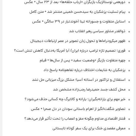
دورهمی نوستالژیک بازیگران «ارباب حلقه‌ها» بعد از ۲۳ سال + عکس
پیام تسلیت پزشکیان به سیدحسن خمینی منتشر شد + متن کامل
استایل متفاوت و جسورانه تینا آخوندتبار در ۳۹ سالگی + عکس
ذوالقدر مشاور سیاسی رهبر انقلاب شد
ظهور میکرودراماها و تحول زبان تصویر در عصر ارتباطات دیجیتال
فوری؛ تصمیم تازه ترامپ درباره ایران/ آیا آمریکا به‌دنبال کاهش تنش است؟
چهره متفاوت بازیگر «وضعیت سفید» پس از سال‌ها + فیلم
پزشکیان به شایعات اختلاف درباره تفاهم‌نامه پاسخ داد
استقلال و تراکتور در آستانه آسیا؛ مشکل بزرگ میزبانی حل نشد
محل کشف جسد حمیدرضا رجب‌زاده مشخص شد
خبر مهم برای یارانه‌بگیران؛ یارانه و کالابرگ چه کسانی حذف می‌شود؟
تصاویر شگفت‌انگیز از اهرام باستانی سودان در دل صحرا + عکس
فشار اقتصادی مداوم چگونه مغز و اعصاب را تحت تأثیر قرار می‌دهد؟
معرفی مقصدی خنک برای یک سفر کوتاه تابستانی