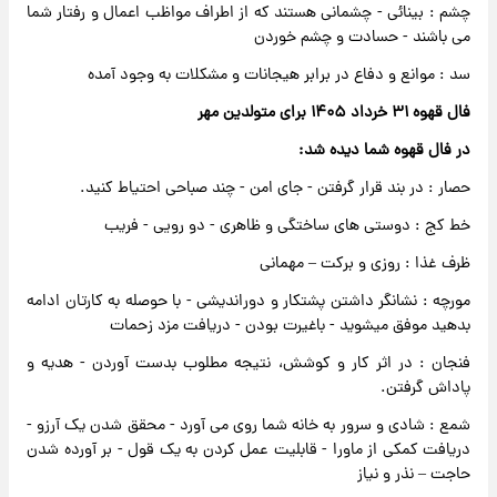
چشم : بینائی - چشمانی هستند که از اطراف مواظب اعمال و رفتار شما
می باشند - حسادت و چشم خوردن
سد : موانع و دفاع در برابر هیجانات و مشکلات به وجود آمده
فال قهوه ۳۱ خرداد ۱۴۰۵ برای متولدین مهر
در فال قهوه شما دیده شد:
حصار : در بند قرار گرفتن - جای امن - چند صباحی احتیاط کنید.
خط کج : دوستی های ساختگی و ظاهری - دو رویی - فریب
ظرف غذا : روزی و برکت – مهمانی
مورچه : نشانگر داشتن پشتکار و دوراندیشی - با حوصله به کارتان ادامه
بدهید موفق میشوید - باغیرت بودن - دریافت مزد زحمات
فنجان : در اثر کار و کوشش، نتیجه مطلوب بدست آوردن - هدیه و
پاداش گرفتن.
شمع : شادی و سرور به خانه شما روی می آورد - محقق شدن یک آرزو -
دریافت کمکی از ماورا - قابلیت عمل کردن به یک قول - بر آورده شدن
حاجت – نذر و نیاز