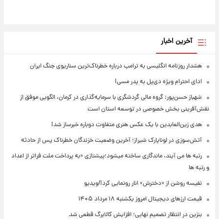
آخرین اخبار
هشدار روزنامه انگلیسی به ترامپ درباره خطرناک‌ترین سناریوی جنگ ایران
ادای احترام ویژه دی‌پل به پدر مسی!
شهباز حسن‌پور: گروه مالی گردشگری با سرمایه‌گذاری در کرمان، الگویی موفق از
نقش‌آفرینی بخش خصوصی در توسعه استان است
هدی زین‌العابدین با یک عکس هنری متفاوت دوباره خبرساز شد!
آتش‌سوزی در لوناپارک شیراز؛ آخرین وضعیت خزندگان خطرناک پس از حادثه
رتبه ها می آیند، ماندگاری ساخته میشود؛پیشتازی «به پرداخت ملت فراتر از اعداد
و رتبه ها
نفیسه روشن از «دخترش» انار رونمایی کرد!/ویدیو
قیمت ارزهای دیجیتال امروز یکشنبه ۱۸ مرداد ۱۴۰۵
بنزین در انتظار تصمیم نهایی؛ افزایش کالابرگ قطعی شد