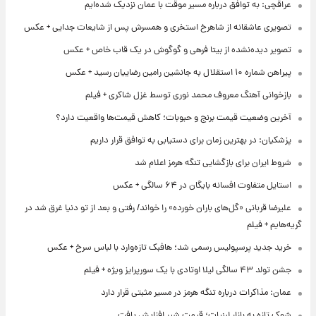
عراقچی: به توافق درباره مسیر موقت با عمان نزدیک شده‌ایم
تصویری عاشقانه از شاهرخ استخری و همسرش پس از شایعات جدایی + عکس
تصویر دیده‌نشده از بیتا فرهی و گوگوش در یک قاب خاص + عکس
پیراهن شماره ۱۰ استقلال به جانشین رامین رضاییان رسید + عکس
بازخوانی آهنگ معروف محمد نوری توسط غزل شاکری + فیلم
آخرین وضعیت قیمت برنج و حبوبات؛ کاهش قیمت‌ها واقعیت دارد؟
پزشکیان: در بهترین زمان برای دستیابی به توافق قرار داریم
شروط ایران برای بازگشایی تنگه هرمز اعلام شد
استایل متفاوت افسانه بایگان در ۶۴ سالگی + عکس
علیرضا قربانی «گل‌های باران خورده» را خواند/ رفتی و بعد از تو دنیا غرق شد در
گریه‌هایم + فیلم
خرید جدید پرسپولیس رسمی شد؛ هافبک تازه‌وارد با لباس سرخ + عکس
جشن تولد ۴۳ سالگی لیلا اوتادی با یک سورپرایز ویژه + فیلم
عمان: مذاکرات درباره تنگه هرمز در مسیر مثبتی قرار دارد
شوک تازه به بازار لبنیات؛ قیمت شیر افزایش یافت