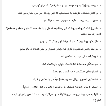
دورهمی بازیگران و هنرمندان در حاشیه یک نمایش/ویدیو
واکنش معنادار ظریف به سیاستی که این روزها اسرائیل دنبال می کند
فوری: ربیعی رفت، نکونام سرمربی جدید تراکتور
شیوع «کم‌کاری اجباری» در ایران/ افراد شاغل باید به ساعات کاری کمتر و دستمزد
کمتر رضایت دهند
بازار خودرو امروز ۱۸ مرداد چه تغییری کرد؟ +جدول
روایت رامین پرچمی از کاری که مهران مدیری برایش انجام داد/ویدیو
تاریخ احتمالی دربی مشخص شد
خواستگار ۵۰ساله شاهدخت لئونور بازداشت شد
انسان‌های «سگ‌سر» چه کسانی بودند؟
نخستین تصویر لیونل مسی بعد از مرگ پدر+عکس و فیلم
سلفی دیدنی نیوشا ضیغمی و دخترش؛ بهترین حال جهان را دارم!
الهام حمیدی با این استایل رنگارنگ در اسپانیا دیده شد؛ خاص یا بیش از حد
شلوغ؟