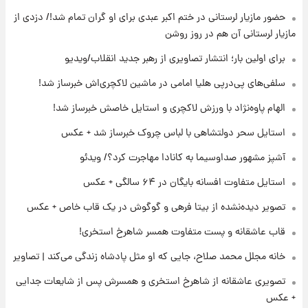
لیونل مسی عزادار شد! + جزئیات
حضور مازیار لرستانی در ختم اکبر عبدی برای او گران تمام شد!/ دزدی از
مازیار لرستانی آن هم در روز روشن
برای اولین بار؛ انتشار تصاویری از رهبر جدید انقلاب/ویدیو
۲۱ ساعت پیش
لحظه برخورد رعد و برق به ساختمان مرکز تجارت
سلفی‌های پی‌درپی هلیا امامی در ماشین لاکچری‌اش خبرساز شد!
جهانی در آمریکا + فیلم
الهام پاوه‌نژاد با ورزش لاکچری و استایل خاصش خبرساز شد!
۲۱ ساعت پیش
استایل سحر دولتشاهی با لباس چروک خبرساز شد + عکس
برای اولین بار؛ انتشار تصاویری از رهبر جدید
انقلاب/ویدیو
آشپز مشهور صداوسیما به کانادا مهاجرت کرد؟/ ویدئو
استایل متفاوت افسانه بایگان در ۶۴ سالگی + عکس
۲۲ ساعت پیش
تصاویر عمامه بستن به شیوه خاتمی/ویدیو
تصویر دیده‌نشده از بیتا فرهی و گوگوش در یک قاب خاص + عکس
قاب عاشقانه و پست متفاوت همسر شاهرخ استخری!
خانه مجلل محمد صلاح، جایی که او مثل پادشاه زندگی می‌کند | تصاویر
تصویری عاشقانه از شاهرخ استخری و همسرش پس از شایعات جدایی
+ عکس