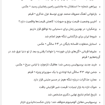
پیراهن شماره ۱۰ استقلال به جانشین رامین رضاییان رسید + عکس
بازخوانی آهنگ معروف محمد نوری توسط غزل شاکری + فیلم
آخرین وضعیت قیمت برنج و حبوبات؛ کاهش قیمت‌ها واقعیت دارد؟
پزشکیان: در بهترین زمان برای دستیابی به توافق قرار داریم
شروط ایران برای بازگشایی تنگه هرمز اعلام شد
استایل متفاوت افسانه بایگان در ۶۴ سالگی + عکس
علیرضا قربانی «گل‌های باران خورده» را خواند/ رفتی و بعد از تو دنیا غرق شد در
گریه‌هایم + فیلم
خرید جدید پرسپولیس رسمی شد؛ هافبک تازه‌وارد با لباس سرخ + عکس
جشن تولد ۴۳ سالگی لیلا اوتادی با یک سورپرایز ویژه + فیلم
عمان: مذاکرات درباره تنگه هرمز در مسیر مثبتی قرار دارد
شوک تازه به بازار لبنیات؛ قیمت شیر افزایش یافت
تاریخ اعلام نتایج نهایی دکتری مشخص شد
پرسپولیس مقابل آلومینیوم متوقف شد؛ پایان شکست‌ناپذیری تارتار