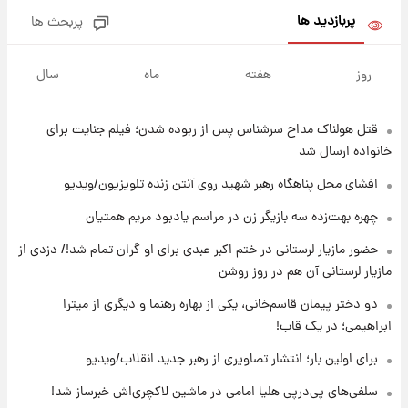
پربازدید ها
پربحث ها
۱۵ ساعت پیش
ادعای جنجالی درباره اینفانتینو؛ اتهام پرداخت
روز
هفته
ماه
سال
پول به معشوقه با درآمد یوفا
قتل هولناک مداح سرشناس پس از ربوده شدن؛ فیلم جنایت برای
۱۵ ساعت پیش
هشدار درباره کمبود یک ماده معدنی؛ خطر
خانواده ارسال شد
آلزایمر و زوال عقل افزایش می‌یابد؟
افشای محل پناهگاه‌ رهبر شهید روی آنتن زنده تلویزیون/ویدیو
۱۵ ساعت پیش
چهره بهت‌زده سه بازیگر زن در مراسم یادبود مریم همتیان
انتقاد تند پیمان طالبی از مسئولان استقلال در
حضور مازیار لرستانی در ختم اکبر عبدی برای او گران تمام شد!/ دزدی از
پی رفتن رامین رضاییان+ عکس
مازیار لرستانی آن هم در روز روشن
۱۶ ساعت پیش
دو دختر پیمان قاسم‌خانی، یکی از بهاره رهنما و دیگری از میترا
قیمت گوشت گوساله و گوسفند امروز شنبه ۱۷
ابراهیمی؛ در یک قاب!
مرداد ۱۴۰۵ +جدول
برای اولین بار؛ انتشار تصاویری از رهبر جدید انقلاب/ویدیو
۱۶ ساعت پیش
سلفی‌های پی‌درپی هلیا امامی در ماشین لاکچری‌اش خبرساز شد!
با قدرتمندترین و بادوام ترین تانک جهان آشنا