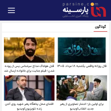
گوناگون
فال روزانه واقعی یکشنبه ۱۸ مرداد ۱۴۰۵
قتل هولناک مداح سرشناس پس از ربوده
شدن؛ فیلم جنایت برای خانواده ارسال شد
برای اولین بار؛ انتشار تصاویری از رهبر
افشای محل پناهگاه‌ رهبر شهید روی آنتن
جدید انقلاب/ویدیو
زنده تلویزیون/ویدیو