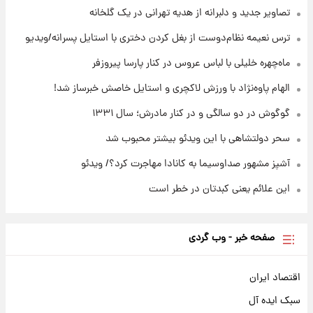
شوید+ فیلم
تصاویر جدید و دلبرانه از هدیه تهرانی در یک گلخانه
ترس نعیمه نظام‌دوست از بغل کردن دختری با استایل پسرانه/ویدیو
۱۷ ساعت پیش
قیمت طلا ۱۸عیار امروز شنبه ۱۷ مرداد ۱۴۰۵
ماه‌چهره خلیلی با لباس عروس در کنار پارسا پیروزفر
+جدول
الهام پاوه‌نژاد با ورزش لاکچری و استایل خاصش خبرساز شد!
گوگوش در دو سالگی و در کنار مادرش؛ سال ۱۳۳۱
سحر دولتشاهی با این ویدئو بیشتر محبوب شد
آشپز مشهور صداوسیما به کانادا مهاجرت کرد؟/ ویدئو
این علائم یعنی کبدتان در خطر است
صفحه خبر - وب گردی
اقتصاد ایران
سبک ایده آل