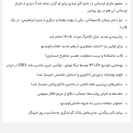
حضور مازیار لرستانی در ختم اکبر عبدی برای او گران تمام شد!/ دزدی از مازیار
لرستانی آن هم در روز روشن
دو دختر پیمان قاسم‌خانی، یکی از بهاره رهنما و دیگری از میترا ابراهیمی؛ در یک
قاب!
زمان‌بندی جدید شارژ کالابرگ مرداد ۱۴۰۵ اعلام شد
برای اولین بار؛ انتشار تصاویری از رهبر جدید انقلاب/ویدیو
قاب عاشقانه و پست متفاوت همسر شاهرخ استخری!
رونمایی خودرو IM LS۹ توسط نیکا موتور ، لوکس ترین شاسی بلند EREV در ایران
الهام پاوه‌نژاد با ورزش لاکچری و استایل خاصش خبرساز شد!
سلفی‌های پی‌درپی هلیا امامی در ماشین لاکچری‌اش خبرساز شد!
خط مقدم نابرابر روایت‌ها؛ مصائب دفاع از حریم افکار عمومی
تصاویر عمامه بستن به شیوه خاتمی/ویدیو
پیام دکتر بیگدلی، مدیرعامل بانک گردشگری به مناسبت روز خبرنگار