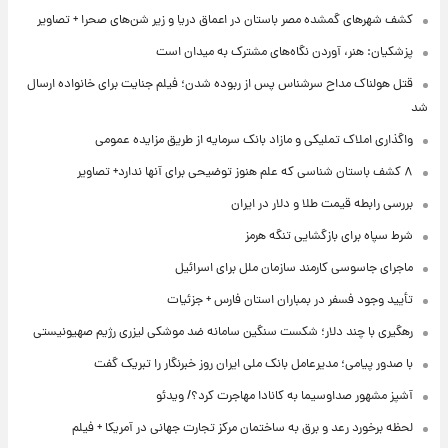
کشف شهرهای گمشده مصر باستان در اعماق دریا و زیر شن‌های صحرا + تصاویر
پزشکیان: هنر، آوردن نگاه‌های مشترک به میدان است
قتل هولناک مداح سرشناس پس از ربوده شدن؛ فیلم جنایت برای خانواده ارسال
شد
واگذاری املاک تملیکی و مازاد بانک سرمایه از طریق مزایده عمومی
۸ کشف باستان شناسی که علم هنوز توضیحی برای آنها ندارد+ تصاویر
بررسی رابطه قیمت طلا و دلار در ایران
شرط سپاه برای بازگشایی تنگه هرمز
ماجرای جاسوسی کارمند سازمان ملل برای اسرائیل
تأیید وجود فسفر در بمباران استان فارس + جزئیات
رهگیری با چند دلار؛ شکست سنگین سامانه ضد موشکی لیزری رژیم صهیونیستی
با صدور پیامی؛ مدیرعامل بانک ملی ایران روز خبرنگار را تبریک گفت
آشپز مشهور صداوسیما به کانادا مهاجرت کرد؟/ ویدئو
لحظه برخورد رعد و برق به ساختمان مرکز تجارت جهانی در آمریکا + فیلم