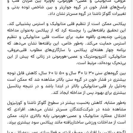
عروقی، متابولیکی و عصبی- هورمونی، به‌ویژه بین ضربان قلب و
پاسخ‌های فشار خون در گروه جوان‌تر و بین شاخص توده بدنی و
تغییرات گلوکز ناشتا در گروه مسن‌تر نشان داد.
پیلاتس ممکن است از تنظیم قلبی متابولیک و استرس پشتیبانی کند.
این تحقیق یافته‌هایی را برجسته کرد که از پیلاتس به‌عنوان مداخله
ورزشی چندبعدی بالقوه مفید برای سلامت قلبی متابولیکی و تنظیم
استرس حمایت می‌کند. به‌طور خاص، این یافته‌ها نشان می‌دهد که
برنامه چهار هفته‌ای پیلاتس با سازگاری‌های مطلوب قلبی‌عروقی،
متابولیکی، آنتروپومتریک و عصبی-هورمونی در زنانی که پیش از این
بی‌تحرک بوده‌اند، مرتبط است.
بین گروه‌های سنی ۳۰ تا ۴۰ سال و ۵۰ تا ۶۰ سال، کاهش قابل توجه
بیشتری در فشار خون در گروه سنی بالاتر مشاهده شد که ممکن است
به‌دلیل بار قلبی-متابولیکی بالاتر در ابتدا باشد و در نتیجه پتانسیل
بیشتری برای بهبود پس از مداخله ایجاد کند.
به‌طور مشابه، کاهش به‌نسبت بیشتر در سطوح گلوکز ناشتا و کورتیزول
مشاهده شده در شرکت‌کنندگان مسن‌تر نشان می‌دهد، افرادی که
اختلال عملکرد متابولیک و عصبی-هورمونی پایه بالاتری دارند، ممکن
است از مداخلات ورزشی ساختاریافته مانند پیلاتس سود بیشتری ببرند.
اگرچه پیلاتس با افزایش مصرف انرژی و فعال‌سازی عصبی-عضلانی و با