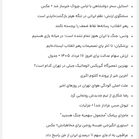
استایل سحر دولتشاهی با لباس چروک خبرساز شد + عکس
سخنگوی ارتش: نظم ایرانی در تنگه هرمز بازگشت‌ناپذیر است
رهبر انقلاب: رسانه‌ها نقاط ضعف را برجسته نکنند
ونس: جنگ با ایران هنوز تمام نشده است؛ در میانه بازی هستیم
پزشکیان: تا آخر پای تصمیمات رهبر انقلاب ایستاده‌ایم
ارزش سهام عدالت برای امروز ۱۷ مرداد ۱۴۰۵ + جدول
بهترین تعمیرگاه گیربکس اتوماتیک جیلی در تهران کدام است؟
آخرین خبر از پرونده کلثوم اکبری
علت اصلی آلودگی هوای تهران در روزهای اخیر
رضا شکاری از تیم جدیدش رونمایی کرد
لیونل مسی عزادار شد! + جزئیات
ماجرای پیامک "مشمول سهمیه جنگ هستید"
استوری انگیزشی نفیسه روشن برای مخاطبانش+ عکس
عراقچی به ادعای سهم ۱۱ درصدی ایران از خزر پاسخ داد