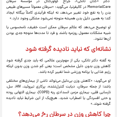
دکتر «کتان تانکی»، جراح کولورکتال در مؤسسه سرطان
MemorialCare در کالیفرنیا، می‌گوید: «سرطان معمولاً مسیرهای طبیعی
بدن را به نفع خود تغییر می‌دهد، نه اینکه فرآیندی کاملاً بیگانه ایجاد
کند؛ به همین دلیل بدن همیشه متوجه نمی‌شود مشکلی وجود دارد.»
او توضیح می‌دهد که علائم سرطان
ممکن است خفیف، نامحسوس یا
شبیه مشکلات معمول روزمره باشند و فرد تا مدت‌ها متوجه جدی بودن
آن‌ها نشود.
نشانه‌ای که نباید نادیده گرفته شود
به گفته دکتر تانکی، یکی از مهم‌ترین علائمی که باید جدی گرفته شود
کاهش وزن بدون دلیل مشخص است؛ یعنی کم شدن وزن بدون اینکه
رژیم غذایی یا برنامه ورزشی شما تغییر کرده باشد.
او می‌گوید: «کاهش وزن بی‌دلیل می‌تواند ناشی از بیماری‌های مختلفی
باشد؛ از جمله سرطان، دیابت کنترل‌نشده، پرکاری
تیروئید، HIV، سل،
نارسایی قلبی، بیماری مزمن انسدادی ریه (COPD)، بیماری التهابی روده
و حتی افسردگی یا اضطراب شدید. هیچ‌یک از این شرایط نباید نادیده
گرفته شوند.»
چرا کاهش وزن در سرطان رخ می‌دهد؟