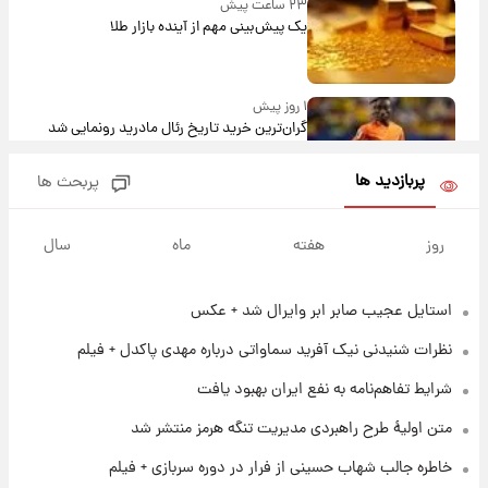
۲۳ ساعت پیش
یک پیش‌بینی مهم از آینده بازار طلا
۱ روز پیش
گران‌ترین خرید تاریخ رئال مادرید رونمایی شد
پربازدید ها
پربحث ها
۱ روز پیش
پیش‌بینی بارش‌های گسترده با ورود ال‌نینو؛ کدام
روز
هفته
ماه
سال
روزها پربارش‌تر خواهند بود؟
استایل عجیب صابر ابر وایرال شد + عکس
۱ روز پیش
شماره پیراهن خریدهای جدید پرسپولیس اعلام
نظرات شنیدنی نیک آفرید سماواتی درباره مهدی پاکدل + فیلم
شد؛ تیکدری، محبی و سرگیف با اعداد ویژه
شرایط تفاهم‌نامه به نفع ایران بهبود یافت
۱ روز پیش
متن اولیۀ طرح راهبردی مدیریت تنگه هرمز منتشر شد
جزئیات فعال‌سازی «کیف پول ایران» اعلام
شد+فیلم
خاطره جالب شهاب حسینی از فرار در دوره سربازی + فیلم