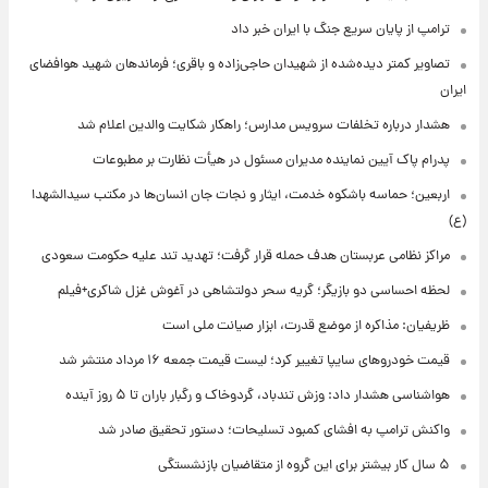
ترامپ از پایان سریع جنگ با ایران خبر داد
تصاویر کمتر دیده‌شده از شهیدان حاجی‌زاده و باقری؛ فرماندهان شهید هوافضای
ایران
هشدار درباره تخلفات سرویس مدارس؛ راهکار شکایت والدین اعلام شد
پدرام پاک آیین نماینده مدیران مسئول در هیأت نظارت بر مطبوعات
اربعین؛ حماسه باشکوه خدمت، ایثار و نجات جان انسان‌ها در مکتب سیدالشهدا
(ع)
مراکز نظامی عربستان هدف حمله قرار گرفت؛ تهدید تند علیه حکومت سعودی
لحظه احساسی دو بازیگر؛ گریه سحر دولتشاهی در آغوش غزل شاکری+فیلم
ظریفیان: مذاکره از موضع قدرت، ابزار صیانت ملی است
قیمت خودروهای سایپا تغییر کرد؛ لیست قیمت جمعه ۱۶ مرداد منتشر شد
هواشناسی هشدار داد: وزش تندباد، گردوخاک و رگبار باران تا ۵ روز آینده
واکنش ترامپ به افشای کمبود تسلیحات؛ دستور تحقیق صادر شد
۵ سال کار بیشتر برای این گروه از متقاضیان بازنشستگی