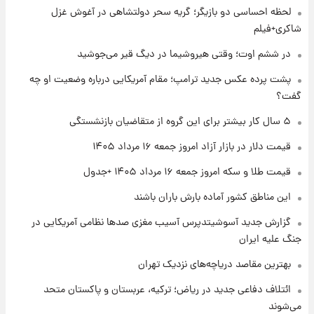
لحظه احساسی دو بازیگر؛ گریه سحر دولتشاهی در آغوش غزل
۱ روز پیش
شاکری+فیلم
تغییر تند قیمت محصولات ایران‌خودرو و سایپا
امروز پنجشنبه ۱۵ مرداد ۱۴۰۵ +جدول
در ششم اوت؛ وقتی هیروشیما در دیگ قیر می‌جوشید
پشت پرده عکس جدید ترامپ؛ مقام آمریکایی درباره وضعیت او چه
۱ روز پیش
گفت؟
قیمت طلا و سکه امروز پنجشنبه ۱۵ مرداد ۱۴۰۵
۵ سال کار بیشتر برای این گروه از متقاضیان بازنشستگی
قیمت دلار در بازار آزاد امروز جمعه ۱۶ مرداد ۱۴۰۵
۱ روز پیش
شارژ جدید کالابرگ برای سه دهک؛ جزئیات اعلام
قیمت طلا و سکه امروز جمعه ۱۶ مرداد ۱۴۰۵ +جدول
شد
این مناطق کشور آماده بارش باران باشند
گزارش جدید آسوشیتدپرس آسیب مغزی صدها نظامی آمریکایی در
جنگ علیه ایران
بهترین مقاصد دریاچه‌های نزدیک تهران
ائتلاف دفاعی جدید در ریاض؛ ترکیه، عربستان و پاکستان متحد
می‌شوند