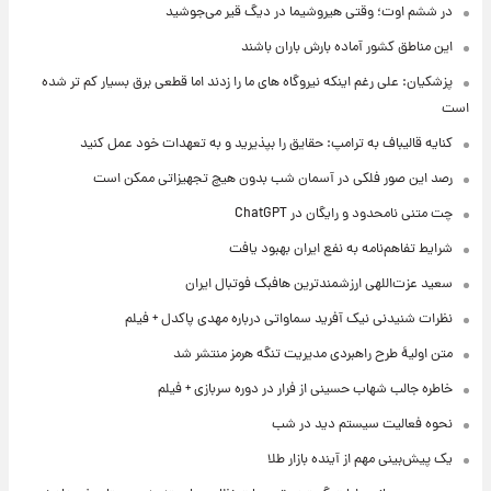
در ششم اوت؛ وقتی هیروشیما در دیگ قیر می‌جوشید
این مناطق کشور آماده بارش باران باشند
پزشکیان: علی رغم اینکه نیروگاه های ما را زدند اما قطعی برق بسیار کم تر شده
است
کنایه قالیباف به ترامپ: حقایق را بپذیرید و به تعهدات خود عمل کنید
رصد این صور فلکی در آسمان شب بدون هیچ تجهیزاتی ممکن است
چت متنی نامحدود و رایگان در ChatGPT
شرایط تفاهم‌نامه به نفع ایران بهبود یافت
سعید عزت‌اللهی ارزشمندترین هافبک فوتبال ایران
نظرات شنیدنی نیک آفرید سماواتی درباره مهدی پاکدل + فیلم
متن اولیۀ طرح راهبردی مدیریت تنگه هرمز منتشر شد
خاطره جالب شهاب حسینی از فرار در دوره سربازی + فیلم
نحوه فعالیت سیستم دید در شب
یک پیش‌بینی مهم از آینده بازار طلا