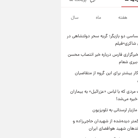
پربحث ها
جدول قیمت ایران‌خودرو امروز
جمعه ۱۶ مرداد؛ قیمت‌ها تغییر کرد
هفته
ماه
سال
۱ روز پیش
قیمت طلا و سکه امروز جمعه ۱۶
مرداد ۱۴۰۵ +جدول
اسی دو بازیگر؛ گریه سحر دولتشاهی در
۱ روز پیش
شاکری+فیلم
پشت پرده عکس جدید ترامپ؛
مقام آمریکایی درباره وضعیت او
برگزاری فارس درباره خبر انتصاب محسن
چه گفت؟
بیری شعام
۱ روز پیش
یک پیش‌بینی مهم از آینده بازار
کار بیشتر برای این گروه از متقاضیان
طلا
مردی که با لباس «عزرائیل» به بیماران
خیره می‌شد!
ازیار لرستانی به تلویزیون
متر دیده‌شده از شهیدان حاجی‌زاده و
اندهان شهید هوافضای ایران