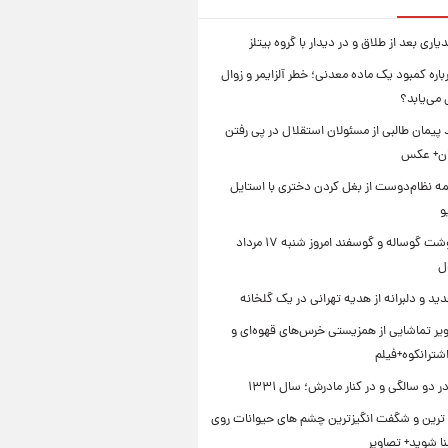
یاری بعد از طلاق و در دیدار با گروه بیتلز
اره کمبود یک ماده معدنی؛ خطر آلزایمر و زوال
می‌یابد؟
د پیمان طالبی از مسئولان استقلال در پی رفتن
یان+ عکس
ه نظام‌دوست از بغل کردن دختری با استایل
و
قیمت گوشت گوساله و گوسفند امروز شنبه ۱۷ مرداد
ید و دلبرانه از هدیه تهرانی در یک گلخانه
یر تماشایی از همزیستی خرس‌های قهوه‌ای و
اشترانکوه+فیلم
دو سالگی و در کنار مادرش؛ سال ۱۳۳۱
ترین و شگفت انگیزترین چشم های حیوانات روی
نا شوید+ تصاویر