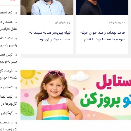
ثریا اسفند
هشدار درب
۱۴۰۴/۴/۲۰
۱۴۰۴/۵/۲۲
عقل افزایش 
حامد بهداد: رامبد جوان جرقه
فیلم پیرپسر هدیه سینما به
انتقاد تن
ورودم به سینما بود! + فیلم
حسن پورشیرازی بود
رامین رضای
ترس نعیم
پسرانه/ویدی
۱۴۰۵ +جدول
تصاویر جد
ثبت تصاو
کل‌وبزها در 
گوگوش در 
با عجیب 
کره زمین آش