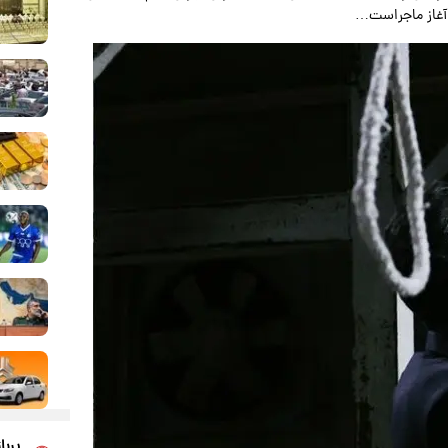
 آغاز ماجراست…
پربا