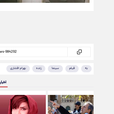
به
فیلم
سینما
زنده
بهرام افشاری
اخبار