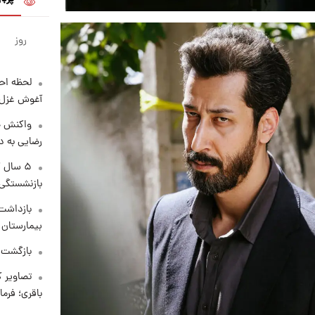
روز
لحظه احس
آغوش غزل 
واکنش خ
رضایی به د
۵ سال 
بازنشستگی
بازداشت 
بیمارستان 
بازگشت م
تصاویر ک
باقری؛ فرم