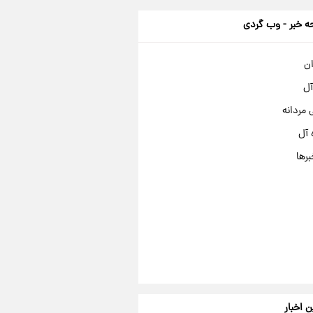
 خبر - وب گردی
ان
آل
مردانه
 آل
برها
ن اخبار