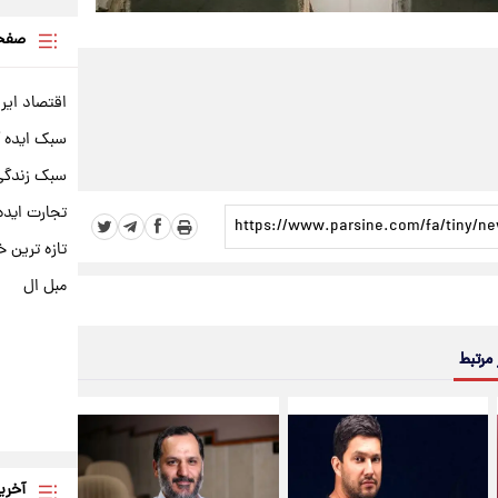
صفحه
اقتصاد ایر
سبک ایده 
سبک زندگی 
تجارت ایده
تازه ترین خ
مبل ال
 مرتبط
آخری