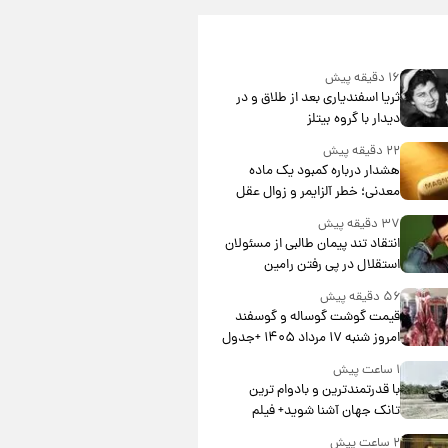
۱۶ دقیقه پیش
ثریا اسفندیاری بعد از طلاق و در
دیدار با گروه بیتلز
۲۲ دقیقه پیش
هشدار درباره کمبود یک ماده
معدنی؛ خطر آلزایمر و زوال عقل
افزایش می‌یابد؟
۳۷ دقیقه پیش
انتقاد تند پیمان طالبی از مسئولان
استقلال در پی رفتن رامین
رضاییان+ عکس
۵۶ دقیقه پیش
قیمت گوشت گوساله و گوسفند
امروز شنبه ۱۷ مرداد ۱۴۰۵ +جدول
۱ ساعت پیش
با قدرتمندترین و بادوام ترین
تانک جهان آشنا شوید+ فیلم
۲ ساعت پیش