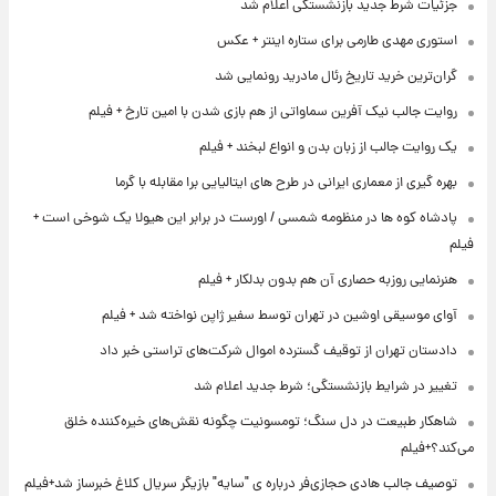
جزئیات شرط جدید بازنشستگی اعلام شد
استوری مهدی طارمی برای ستاره اینتر + عکس
گران‌ترین خرید تاریخ رئال مادرید رونمایی شد
روایت جالب نیک آفرین سماواتی از هم بازی شدن با امین تارخ + فیلم
یک روایت جالب از زبان بدن و انواع لبخند + فیلم
بهره گیری از معماری ایرانی در طرح های ایتالیایی برا مقابله با گرما
پادشاه کوه ها در منظومه شمسی / اورست در برابر این هیولا یک شوخی است +
فیلم
هنرنمایی روزبه حصاری آن هم بدون بدلکار + فیلم
آوای موسیقی اوشین در تهران توسط سفیر ژاپن نواخته شد + فیلم
دادستان تهران از توقیف گسترده اموال شرکت‌های تراستی خبر داد
تغییر در شرایط بازنشستگی؛ شرط جدید اعلام شد
شاهکار طبیعت در دل سنگ؛ تومسونیت چگونه نقش‌های خیره‌کننده خلق
می‌کند؟+فیلم
توصیف جالب هادی حجازی‌فر درباره ی "سایه" بازیگر سریال کلاغ خبرساز شد+فیلم