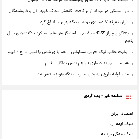
قیمت دلار بازار آزاد امروز پنجشنبه ۱۵ مرداد ۱۴۰۵ +جدول
بازار مسکن در مرداد آرام گرفت؛ کاهش تحرک خریداران و فروشندگان
۱ روز پیش
آغاز طرح جدید فروش مشارکت در تولید سایپا؛
ایران تعرفه ۷ درصدی تردد از تنگه هرمز را ابلاغ کرد
نام خودرو، مبلغ پیش پرداخت و زمان تحویل |
سود مشارکت چند درصد است؟
پنتاگون و راز F-35؛ حذف بی‌سابقه گزارش‌های عملکرد جنگنده‌های نسل
پنجم
روایت جالب نیک آفرین سماواتی از هم بازی شدن با امین تارخ + فیلم
هنرنمایی روزبه حصاری آن هم بدون بدلکار + فیلم
متن اولیۀ طرح راهبردی مدیریت تنگه هرمز منتشر شد
صفحه خبر - وب گردی
اقتصاد ایران
سبک ایده آل
سبک زندگی مردانه