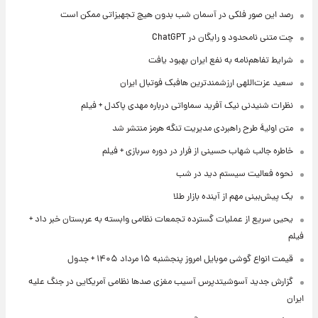
رصد این صور فلکی در آسمان شب بدون هیچ تجهیزاتی ممکن است
چت متنی نامحدود و رایگان در ChatGPT
شرایط تفاهم‌نامه به نفع ایران بهبود یافت
سعید عزت‌اللهی ارزشمندترین هافبک فوتبال ایران
نظرات شنیدنی نیک آفرید سماواتی درباره مهدی پاکدل + فیلم
متن اولیۀ طرح راهبردی مدیریت تنگه هرمز منتشر شد
خاطره جالب شهاب حسینی از فرار در دوره سربازی + فیلم
نحوه فعالیت سیستم دید در شب
یک پیش‌بینی مهم از آینده بازار طلا
یحیی سریع از عملیات گسترده تجمعات نظامی وابسته به عربستان خبر داد +
فیلم
قیمت انواع گوشی موبایل امروز پنجشنبه ۱۵ مرداد ۱۴۰۵ + جدول
گزارش جدید آسوشیتدپرس آسیب مغزی صدها نظامی آمریکایی در جنگ علیه
ایران