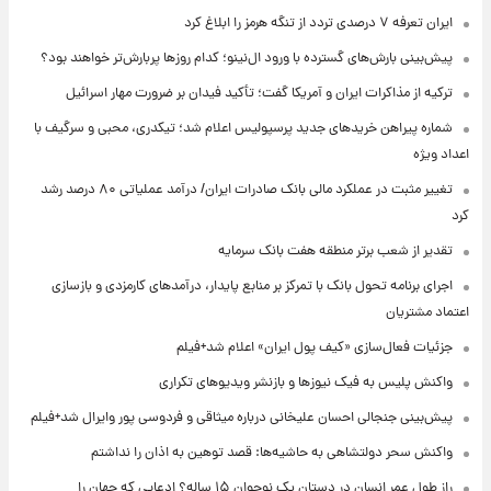
ایران تعرفه ۷ درصدی تردد از تنگه هرمز را ابلاغ کرد
پیش‌بینی بارش‌های گسترده با ورود ال‌نینو؛ کدام روزها پربارش‌تر خواهند بود؟
ترکیه از مذاکرات ایران و آمریکا گفت؛ تأکید فیدان بر ضرورت مهار اسرائیل
شماره پیراهن خریدهای جدید پرسپولیس اعلام شد؛ تیکدری، محبی و سرگیف با
اعداد ویژه
تغییر مثبت در عملکرد مالی بانک صادرات ایران/ درآمد عملیاتی ۸۰ درصد رشد
کرد
تقدیر از شعب برتر منطقه هفت بانک سرمایه
اجرای برنامه تحول بانک با تمرکز بر منابع پایدار، درآمدهای کارمزدی و بازسازی
اعتماد مشتریان
جزئیات فعال‌سازی «کیف پول ایران» اعلام شد+فیلم
واکنش پلیس به فیک نیوزها و بازنشر ویدیوهای تکراری
پیش‌بینی جنجالی احسان علیخانی درباره میثاقی و فردوسی پور وایرال شد+فیلم
واکنش سحر دولتشاهی به حاشیه‌ها: قصد توهین به اذان را نداشتم
راز طول عمر انسان در دستان یک نوجوان ۱۵ ساله؟ ادعایی که جهان را