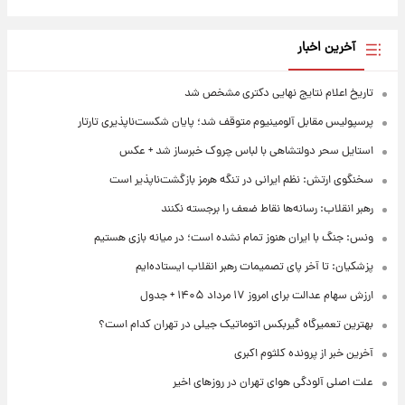
آخرین اخبار
تاریخ اعلام نتایج نهایی دکتری مشخص شد
پرسپولیس مقابل آلومینیوم متوقف شد؛ پایان شکست‌ناپذیری تارتار
استایل سحر دولتشاهی با لباس چروک خبرساز شد + عکس
سخنگوی ارتش: نظم ایرانی در تنگه هرمز بازگشت‌ناپذیر است
رهبر انقلاب: رسانه‌ها نقاط ضعف را برجسته نکنند
ونس: جنگ با ایران هنوز تمام نشده است؛ در میانه بازی هستیم
پزشکیان: تا آخر پای تصمیمات رهبر انقلاب ایستاده‌ایم
ارزش سهام عدالت برای امروز ۱۷ مرداد ۱۴۰۵ + جدول
بهترین تعمیرگاه گیربکس اتوماتیک جیلی در تهران کدام است؟
آخرین خبر از پرونده کلثوم اکبری
علت اصلی آلودگی هوای تهران در روزهای اخیر