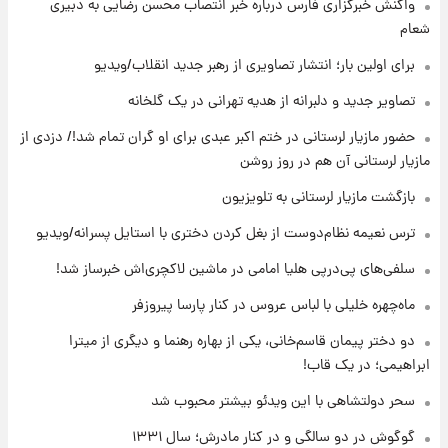
واکنش خبرگزاری فارس درباره خبر انتصاب محسن رضایی به دبیری
مرداد ۱۴۰۵ +جدول
شعام
۱۰ ساعت پیش
برای اولین بار؛ انتشار تصاویری از رهبر جدید انقلاب/ویدیو
با قدرتمندترین و بادوام ترین تانک جهان آشنا
شوید+ فیلم
تصاویر جدید و دلبرانه از هدیه تهرانی در یک گلخانه
حضور مازیار لرستانی در ختم اکبر عبدی برای او گران تمام شد!/ دزدی از
۱۱ ساعت پیش
مازیار لرستانی آن هم در روز روشن
قیمت طلا ۱۸عیار امروز شنبه ۱۷ مرداد ۱۴۰۵
+جدول
بازگشت مازیار لرستانی به تلویزیون
ترس نعیمه نظام‌دوست از بغل کردن دختری با استایل پسرانه/ویدیو
۱۱ ساعت پیش
قیمت محصولات ایران‌خودرو و سایپا امروز شنبه
سلفی‌های پی‌درپی هلیا امامی در ماشین لاکچری‌اش خبرساز شد!
۱۷ مرداد ۱۴۰۵
ماه‌چهره خلیلی با لباس عروس در کنار پارسا پیروزفر
دو دختر پیمان قاسم‌خانی، یکی از بهاره رهنما و دیگری از میترا
ابراهیمی؛ در یک قاب!
سحر دولتشاهی با این ویدئو بیشتر محبوب شد
گوگوش در دو سالگی و در کنار مادرش؛ سال ۱۳۳۱