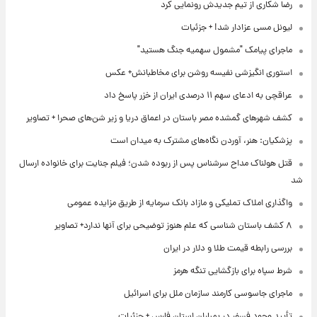
رضا شکاری از تیم جدیدش رونمایی کرد
لیونل مسی عزادار شد! + جزئیات
ماجرای پیامک "مشمول سهمیه جنگ هستید"
استوری انگیزشی نفیسه روشن برای مخاطبانش+ عکس
عراقچی به ادعای سهم ۱۱ درصدی ایران از خزر پاسخ داد
کشف شهرهای گمشده مصر باستان در اعماق دریا و زیر شن‌های صحرا + تصاویر
پزشکیان: هنر، آوردن نگاه‌های مشترک به میدان است
قتل هولناک مداح سرشناس پس از ربوده شدن؛ فیلم جنایت برای خانواده ارسال
شد
واگذاری املاک تملیکی و مازاد بانک سرمایه از طریق مزایده عمومی
۸ کشف باستان شناسی که علم هنوز توضیحی برای آنها ندارد+ تصاویر
بررسی رابطه قیمت طلا و دلار در ایران
شرط سپاه برای بازگشایی تنگه هرمز
ماجرای جاسوسی کارمند سازمان ملل برای اسرائیل
تأیید وجود فسفر در بمباران استان فارس + جزئیات