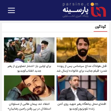
گوناگون
قتل هولناک مداح سرشناس پس از ربوده
برای اولین بار؛ انتشار تصاویری از رهبر
شدن؛ فیلم جنایت برای خانواده ارسال شد
جدید انقلاب/ویدیو
افشای محل پناهگاه‌ رهبر شهید روی آنتن
انتقاد تند پیمان طالبی از مسئولان
زنده تلویزیون/ویدیو
استقلال در پی رفتن رامین رضاییان+