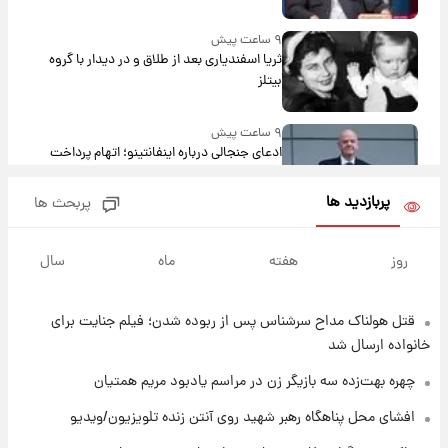
۹ ساعت پیش
ثریا اسفندیاری بعد از طلاق و در دیدار با گروه
بیتلز
۹ ساعت پیش
ادعای جنجالی درباره اینفانتینو؛ اتهام پرداخت
پول به معشوقه با درآمد یوفا
پربازدید ها
پربحث ها
۹ ساعت پیش
هشدار درباره کمبود یک ماده معدنی؛ خطر
روز
هفته
ماه
سال
آلزایمر و زوال عقل افزایش می‌یابد؟
قتل هولناک مداح سرشناس پس از ربوده شدن؛ فیلم جنایت برای
۹ ساعت پیش
انتقاد تند پیمان طالبی از مسئولان استقلال در
خانواده ارسال شد
پی رفتن رامین رضاییان+ عکس
چهره بهت‌زده سه بازیگر زن در مراسم یادبود مریم همتیان
۱۰ ساعت پیش
افشای محل پناهگاه‌ رهبر شهید روی آنتن زنده تلویزیون/ویدیو
قیمت گوشت گوساله و گوسفند امروز شنبه ۱۷