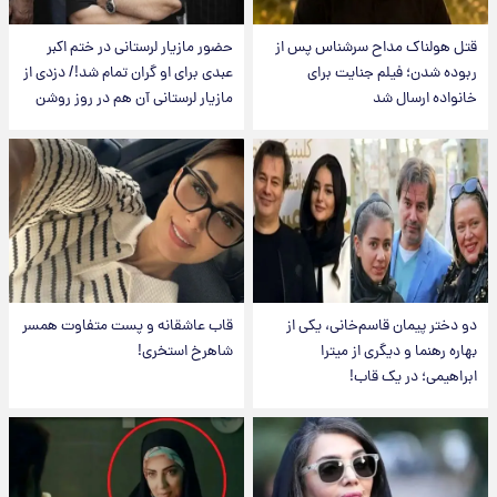
قتل هولناک مداح سرشناس پس از
حضور مازیار لرستانی در ختم اکبر
ربوده شدن؛ فیلم جنایت برای
عبدی برای او گران تمام شد!/ دزدی از
خانواده ارسال شد
مازیار لرستانی آن هم در روز روشن
دو دختر پیمان قاسم‌خانی، یکی از
قاب عاشقانه و پست متفاوت همسر
بهاره رهنما و دیگری از میترا
شاهرخ استخری!
ابراهیمی؛ در یک قاب!