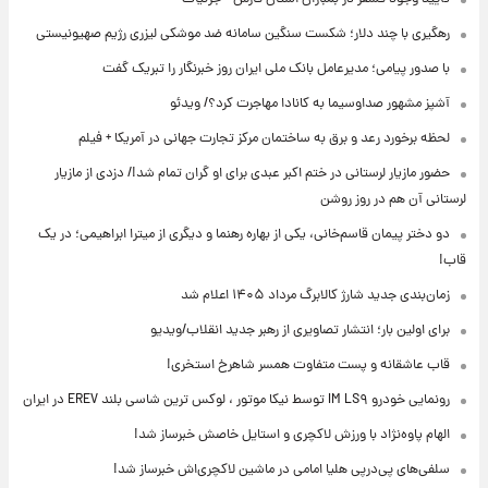
رهگیری با چند دلار؛ شکست سنگین سامانه ضد موشکی لیزری رژیم صهیونیستی
با صدور پیامی؛ مدیرعامل بانک ملی ایران روز خبرنگار را تبریک گفت
آشپز مشهور صداوسیما به کانادا مهاجرت کرد؟/ ویدئو
لحظه برخورد رعد و برق به ساختمان مرکز تجارت جهانی در آمریکا + فیلم
حضور مازیار لرستانی در ختم اکبر عبدی برای او گران تمام شد!/ دزدی از مازیار
لرستانی آن هم در روز روشن
دو دختر پیمان قاسم‌خانی، یکی از بهاره رهنما و دیگری از میترا ابراهیمی؛ در یک
قاب!
زمان‌بندی جدید شارژ کالابرگ مرداد ۱۴۰۵ اعلام شد
برای اولین بار؛ انتشار تصاویری از رهبر جدید انقلاب/ویدیو
قاب عاشقانه و پست متفاوت همسر شاهرخ استخری!
رونمایی خودرو IM LS۹ توسط نیکا موتور ، لوکس ترین شاسی بلند EREV در ایران
الهام پاوه‌نژاد با ورزش لاکچری و استایل خاصش خبرساز شد!
سلفی‌های پی‌درپی هلیا امامی در ماشین لاکچری‌اش خبرساز شد!