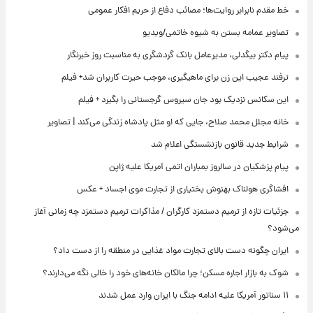
خط مقدم نابرابر روایت‌ها؛ مصائب دفاع از حریم افکار عمومی
تصاویر عمامه بستن به شیوه خاتمی/ویدیو
پیام دکتر بیگدلی، مدیرعامل بانک گردشگری به مناسبت روز خبرنگار
ترفند عجیب این زن برای ماهیگیری، موجب حیرت کاربران شد+ فیلم
این سکانس نزدیک بود جان سیروس گرجستانی را بگیرد + فیلم
خانه مجلل محمد صلاح، جایی که او مثل پادشاه زندگی می‌کند | تصاویر
شرایط جدید قانون بازنشستگی اعلام شد
پیام پزشکیان در سالروز بمباران اتمی آمریکا علیه ژاپن
افشاگری هولناک بهنوش بختیاری از تجارت موی اجساد + عکس
جزئیات تازه از ترمیم دستمزد کارگران / مذاکرات ترمیم دستمزد چه زمانی آغاز
می‌شود؟
ایران چگونه دست بالای تجارت مواد غذایی در منطقه را از دست داد؟
شوک به بازار اجاره مسکن؛ چرا مالکان خانه‌های خود را خالی نگه می‌دارند؟
۱۱ سناتور آمریکا علیه ادامه جنگ با ایران وارد عمل شدند