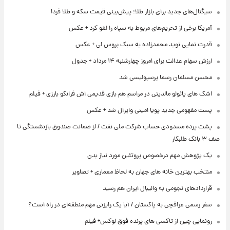
سیگنال‌های جدید برای بازار طلا؛ پیش‌بینی قیمت سکه و طلا فردا
آمریکا برخی از تحریم‌های مربوط به سپاه را لغو کرد + عکس
قدرت نمایی نوید محمدزاده به سبک بروس لی + عکس
ارزش سهام عدالت برای امروز چهارشنبه ۱۴ مرداد + جدول
محسن مسلمان رسما پرسپولیسی شد
اشک های پائولو مالدینی در مراسم هم بازی قدیمی اش فرانکو بارزی + فیلم
پست مفهومی جدید پویا امینی وایرال شد + عکس
پشت پرده‌ مسدودی حساب شرکت ملی نفت / از ضمانت صندوق بازنشستگی تا
صف ۳ بانک طلبکار
یک پژوهش مهم درخصوص پروتئین مورد نیاز بدن
منتخب بهترین خانه های جهان به لحاظ معماری + تصاویر
قراردادهای نجومی به والیبال ایران هم رسید
سفر رسمی عراقچی به پاکستان / آیا یک رایزنی مهم منطقه‌ای در راه است؟
رونمایی چین از تاکسی های پرنده فوق لوکس+ فیلم