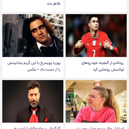
ظاهر شد
رونالدو از گنجینه خودروهای
پوریا پورسرخ با این گریم جذابیتش
لوکسش رونمایی کرد
را از دست داد + عکس
استایل جالب سوپرمدل روس در
کارگردانی پروژه ۱۵۰میلیاردی به