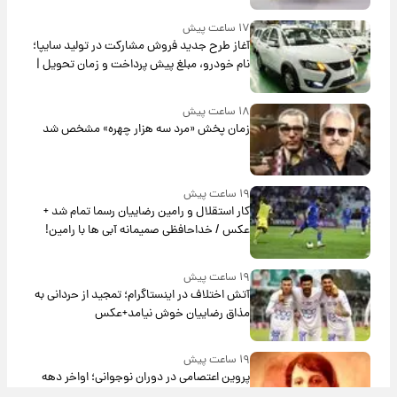
۱۷ ساعت پیش
آغاز طرح جدید فروش مشارکت در تولید سایپا؛
نام خودرو، مبلغ پیش پرداخت و زمان تحویل |
سود مشارکت چند درصد است؟
۱۸ ساعت پیش
زمان پخش «مرد سه هزار چهره» مشخص شد
۱۹ ساعت پیش
کار استقلال و رامین رضاییان رسما تمام شد +
عکس / خداحافظی صمیمانه آبی ها با رامین!
۱۹ ساعت پیش
آتش اختلاف در اینستاگرام؛ تمجید از حردانی به
مذاق رضاییان خوش نیامد+عکس
۱۹ ساعت پیش
پروین اعتصامی در دوران نوجوانی؛ اواخر دهه
۱۲۹۰ شمسی