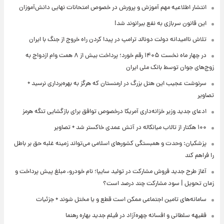
انتشار اطلاعیه مهم آموزش و پرورش در خصوص امتحانات نهایی دانش‌آموزان
این قانون سربازی به نفع بیرانوند شد!
تلاش ناامیدانه‌ دولت دونالد ترامپ در پیدا کردن راه خروج از جنگ با ایران
در چهار ماه نخست ۱۴۰۵ رقم خورد؛ پرداخت بیش از ۸ همت وام ازدواج به
زوج‌های جوان توسط بانک ملی ایران
سرنوشت عجیب این هتل بزرگ در ارمنستان که هرگز به بهره‌برداری نرسید +
تصاویر
ادعای جدید وزیر خزانه‌داری آمریکا درخصوص توافق برای بازگشایی تنگه هرمز
۱۰۰ هکتار از تالاب میانکاله در آتش عمدی خاکستر شد + تصاویر
پزشکیان: وحدت و همبستگی کشورهای اسلامی می‌تواند زمینه غلبه حق بر باطل
را فراهم کند
آغاز طرح جدید فروش مشارکت در تولید سایپا؛ نام خودرو، مبلغ پیش پرداخت و
زمان تحویل | سود مشارکت چند درصد است؟
سامانه‌های تامین اجتماعی ممکن است قطع و یا مختل شوند + جزئیات
فقیهه سلطانی و افسانه چهره‌آزاد در فیلم جدید بهاره رهنما