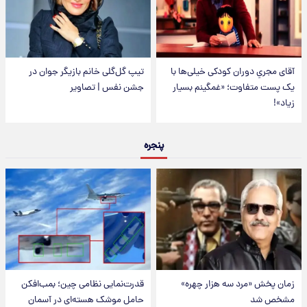
آقای مجریِ دوران کودکی خیلی‌ها با
تیپ گل‌گلی خانم بازیگر جوان در
یک پست متفاوت؛ «غمگینم بسیار
جشن نفس | تصاویر
زیاد»!
پنجره
زمان پخش «مرد سه هزار چهره»
قدرت‌نمایی نظامی چین؛ بمب‌افکن
مشخص شد
حامل موشک هسته‌ای در آسمان