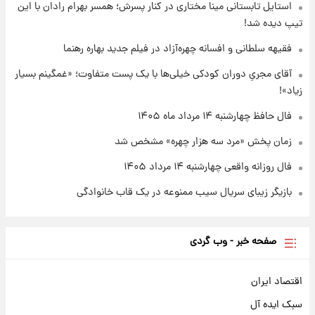
استایل تابستانی مینا مختاری در کنار پسرش؛ همسر بهرام رادان با این
مدرسه میناب؛ «باید سیلی محکمی به صورت
تیپ دیده شد!
ترامپ زد»
فقیهه سلطانی و افسانه چهره‌آزاد در فیلم جدید بهاره رهنما
۲۳ ساعت پیش
قیمت طلا و سکه امروز چهارشنبه ۱۴ مرداد
آقای مجریِ دوران کودکی خیلی‌ها با یک پست متفاوت؛ «غمگینم بسیار
۱۴۰۵/کاهش قیمت طلا و سکه
زیاد»!
فال حافظ چهارشنبه ۱۴ مرداد ماه ۱۴۰۵
زمان پخش «مرد سه هزار چهره» مشخص شد
فال روزانه واقعی چهارشنبه ۱۴ مرداد ۱۴۰۵
بازیگر زیبای سریال سیب ممنوعه در یک قاب خانوادگی
صفحه خبر - وب گردی
اقتصاد ایران
سبک ایده آل