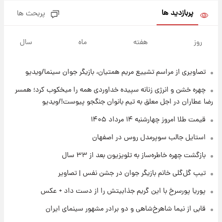
پربازدید ها
پربحث ها
۱۹ ساعت پیش
قدرت‌نمایی نظامی چین؛ بمب‌افکن حامل موشک
روز
هفته
ماه
سال
هسته‌ای در آسمان ظاهر شد
تصاویری از مراسم تشییع مریم همتیان، بازیگر جوان سینما/ویدیو
۲۰ ساعت پیش
رونالدو از گنجینه خودروهای لوکسش رونمایی
چهره خشن و انرژی زنانه سپیده خداوردی همه را میخکوب کرد؛ همسر
کرد
رضا عطاران در اجل معلق به تیم بانوان جنگجو پیوست!/ویدیو
۲۲ ساعت پیش
قیمت طلا امروز چهارشنبه ۱۴ مرداد ۱۴۰۵
قیمت دلار در بازار آزاد امروز چهارشنبه ۱۴ مرداد
استایل جالب سوپرمدل روس در اصفهان
۱۴۰۵/ نرخ‌ها ثابت ماند؟ +جدول
بازگشت چهره خاطره‌ساز به تلویزیون بعد از ۳۳ سال
۲۲ ساعت پیش
تیپ گل‌گلی خانم بازیگر جوان در جشن نفس | تصاویر
علی مطهری: اجرای کامل تفاهم‌نامه اسلام‌آباد،
پیروزی بزرگ‌تری برای ایران است
پوریا پورسرخ با این گریم جذابیتش را از دست داد + عکس
قابی از نیما شاهرخ‌شاهی و دو برادر مشهور سینمای ایران
۲۲ ساعت پیش
واکنش تند تاکر کارلسون به حمله آمریکا به