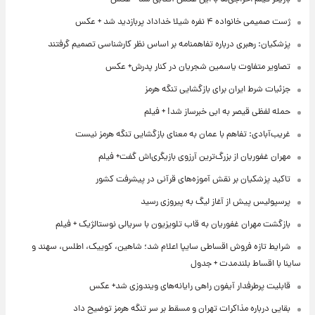
ژست صمیمی خانواده ۴ نفره شیلا خداداد پربازدید شد + عکس
پزشکیان: رهبری درباره تفاهمنامه بر اساس نظر کارشناسی تصمیم گرفتند
تصاویر متفاوت یاسمین شجریان در کنار پدرش+ عکس
جزئیات شرط ایران برای بازگشایی تنگه هرمز
حمله لفظی قیصر به ابی خبرساز شد! + فیلم
غریب‌آبادی: تفاهم با عمان به معنای بازگشایی تنگه هرمز نیست
مهران غفوریان از بزرگ‌ترین آرزوی بازیگری‌اش گفت+ فیلم
تاکید پزشکیان بر نقش آموزه‌های قرآنی در پیشرفت کشور
پرسپولیس پیش از آغاز لیگ به پیروزی رسید
بازگشت مهران غفوریان به قاب تلویزیون با سریالی نوستالژیک + فیلم
شرایط تازه فروش اقساطی سایپا اعلام شد؛ شاهین، کوییک، اطلس، سهند و
ساینا با اقساط بلندمدت + جدول
قابلیت پرطرفدار آیفون راهی رایانه‌های ویندوزی شد+ عکس
بقایی درباره مذاکرات تهران و مسقط بر سر تنگه هرمز توضیح داد