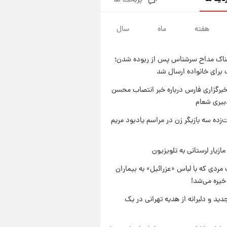
پربحث ها
یک پیش ‌بینی مهم برای قیمت
دلار، طلا و سکه شنبه ۱۷ مرداد
۱۴۰۵
هفته
ماه
سال
۱۹ ساعت پیش
بازیکن به درد نخور استقلال با
مقصد اروپا این تیم را ترک کرد!
ناک مداح سرشناس پس از ربوده شدن؛
۱ روز پیش
 برای خانواده ارسال شد
تصاویر کمتر دیده‌شده از شهیدان
حاجی‌زاده و باقری؛ فرماندهان
برگزاری فارس درباره خبر انتصاب محسن
شهید هوافضای ایران
بیری شعام
۱ روز پیش
قیمت خودروهای سایپا تغییر کرد؛
‌زده سه بازیگر زن در مراسم یادبود مریم
لیست قیمت جمعه ۱۶ مرداد
منتشر شد
ازیار لرستانی به تلویزیون
مردی که با لباس «عزرائیل» به بیماران
خیره می‌شد!
دید و دلبرانه از هدیه تهرانی در یک