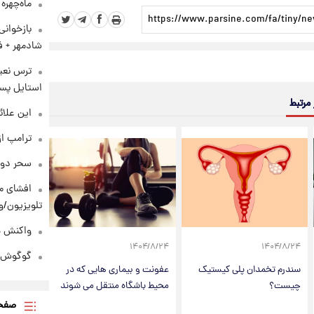
ماه‌چهره
بازخوان
شادمهر + ف
ترس نعیم
استایل پسر
 مرتبط
این علائ
ترامپ از
سحر دول
افشای مح
تلویزیون/و
واکنش هم
۱۴۰۴/۸/۲۴
۱۴۰۴/۸/۲۴
گوگوش در
سندرم تخمدان پلی کیستیک
عفونت و بیماری هایی که در
چیست؟
محیط باشگاه منتقل می شوند
صفحه