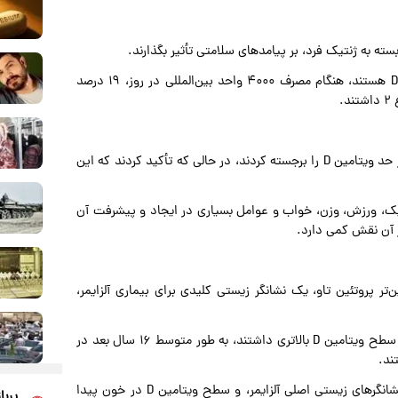
به ویژه، افرادی که دارای انواع AC یا CC ژن گیرنده ویتامین D هستند، هنگام مصرف ۴۰۰۰ واحد بین‌المللی در روز، ۱۹ درصد
.
این حال، محققان و متخصصان پزشکی، خطرات مصرف بیش از حد ویتامین D را برجسته کردند، در حالی که تأکید کردند که این
ک، ورزش، وزن، خواب و عوامل بسیاری در ایجاد و پیشرفت آن
ز آن نقش کمی دارد.
که سطح بالاتر ویتامین D با سطح پایین‌تر پروتئین تاو، یک نشانگر زیستی کلیدی برای بیماری آلزایمر،
محققان دانشگاه گالوی دریافتند افرادی که در اوایل میانسالی سطح ویتامین D بالاتری داشتند، به طور متوسط ۱۶ سال بعد در
ند.
با این حال، آنها چنین ارتباطی بین بتا آمیلوئید، یکی دیگر از نشانگرهای زیستی اصلی آلزایمر، و سطح ویتامین D در خون پیدا
پربا