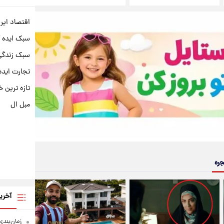
اقتصاد ایر
سبک ایده 
سبک زندگی 
تجارت ایده
تازه ترین خ
مبل ال
جره
آخری
زمان‌بندی جد