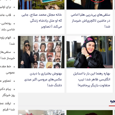
برای اولی
سلفی‌های پی‌درپی هلیا امامی
خانه مجلل محمد صلاح، جایی
قاب عاشق
در ماشین لاکچری‌اش خبرساز
که او مثل پادشاه زندگی
شد!
می‌کند | تصاویر
شاسی بلند EREV در ایران
الهام پاو
شد!
سلفی‌های
خبرساز شد!
خط مقدم ن
عمومی
بهاره رهنما این بار با استایل
بهنوش بختیاری با دیدن
انگلیسی ظاهر شد؛ تیپ
عکس‌های عروسی اکبر عبدی
تصاویر ع
متفاوت بازیگر پرحاشیه!
دلتنگ شد!
پیام دکت
روز خبرنگار
جره
ترفند عج
شد+ فیلم