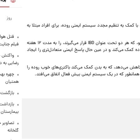
روز
دهد که مکمل‌های ویتامین D ممکن است با کمک به تنظیم مجدد سیستم ایمنی روده، برای افراد مبتلا به
قتل هول
محققان ۴۸ بزرگسال مبتلا به بیماری کرون یا کولیت اولسراتیو، که هر دو تحت عنوان IBD قرار می‌گیرند، را به مدت ۱۲ هفته
فیلم جنایت
 ویتامین D به کاهش التهاب روده کمک می‌کند و در عین حال پاسخ ایمنی متعادل‌تری را ایجاد
واکنش خ
رضایی به د
 D سطح آنتی‌بادی‌های IgA را افزایش و سطح IgG را کاهش می‌دهد، که به بدن کمک می‌کند باکتری‌های خوب روده را
چهره بهت
مانطور که در یک سیستم ایمنی بیش فعال اتفاق می‌افتد.
همتیان
بازگشت م
بازداشت 
بیمارستان 
تصاویر ج
گلخانه