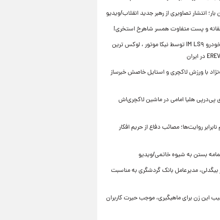
ن بار؛ انتشار تصاویری از رهبر جدید انقلاب/ویدیو
انه و پست متفاوت همسر شاهرخ استخری!
رونمایی خودرو IM LS۹ توسط نیکا موتور ، لوکس ترین
ه‌نژاد با ورزش لاکچری و استایل خاصش خبرساز
 پی‌درپی هلیا امامی در ماشین لاکچری‌اش
ابرابر روایت‌ها؛ مصائب دفاع از حریم افکار
مامه بستن به شیوه خاتمی/ویدیو
ر بیگدلی، مدیرعامل بانک گردشگری به مناسبت
یب این زن برای ماهیگیری، موجب حیرت کاربران