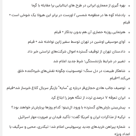
بهره گیری از معماری ایرانی در طرح های ایتالیایی برا مقابله با گرما
پادشاه کوه ها در منظومه شمسی / اورست در برابر این هیولا یک شوخی است +
فیلم
هنرنمایی روزبه حصاری آن هم بدون بدلکار + فیلم
آوای موسیقی اوشین در تهران توسط سفیر ژاپن نواخته شد + فیلم
دادستان تهران از توقیف گسترده اموال شرکت‌های تراستی خبر داد
تغییر در شرایط بازنشستگی؛ شرط جدید اعلام شد
شاهکار طبیعت در دل سنگ؛ تومسونیت چگونه نقش‌های خیره‌کننده خلق
می‌کند؟+فیلم
توصیف جالب هادی حجازی‌فر درباره ی "سایه" بازیگر سریال کلاغ خبرساز شد+فیلم
ایران تعرفه ۷ درصدی تردد از تنگه هرمز را ابلاغ کرد
پیش‌بینی بارش‌های گسترده با ورود ال‌نینو؛ کدام روزها پربارش‌تر خواهند بود؟
ترکیه از مذاکرات ایران و آمریکا گفت؛ تأکید فیدان بر ضرورت مهار اسرائیل
شماره پیراهن خریدهای جدید پرسپولیس اعلام شد؛ تیکدری، محبی و سرگیف با
اعداد ویژه