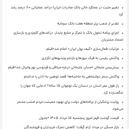
تغییر مثبت در عملکرد مالی بانک صادرات ایران/ درآمد عملیاتی ۸۰ درصد رشد
کرد
تقدیر از شعب برتر منطقه هفت بانک سرمایه
اجرای برنامه تحول بانک با تمرکز بر منابع پایدار، درآمدهای کارمزدی و بازسازی
اعتماد مشتریان
جزئیات فعال‌سازی «کیف پول ایران» اعلام شد+فیلم
واکنش پلیس به فیک نیوزها و بازنشر ویدیوهای تکراری
پیش‌بینی جنجالی احسان علیخانی درباره میثاقی و فردوسی پور وایرال شد+فیلم
واکنش سحر دولتشاهی به حاشیه‌ها: قصد توهین به اذان را نداشتم
راز طول عمر انسان در دستان یک نوجوان ۱۵ ساله؟ ادعایی که جهان را
شگفت‌زده کرد
روایت پزشکیان از برنامه‌های دولت برای بهبود معیشت مردم امشب منتشر
می‌شود
قیمت گوشت قرمز امروز پنجشنبه ۱۵ مرداد ۱۴۰۵ +جدول
بازار مسکن در مرداد آرام گرفت؛ کاهش تحرک خریداران و فروشندگان