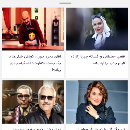
فقیهه سلطانی و افسانه چهره‌آزاد در
آقای مجریِ دوران کودکی خیلی‌ها با
فیلم جدید بهاره رهنما
یک پست متفاوت؛ «غمگینم بسیار
زیاد»!
تیپ گل‌گلی خانم بازیگر جوان در
زمان پخش «مرد سه هزار چهره»