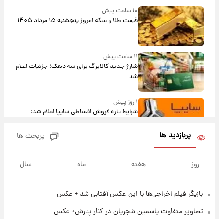
۱۰ ساعت پیش
قیمت طلا و سکه امروز پنجشنبه ۱۵ مرداد ۱۴۰۵
۱۱ ساعت پیش
شارژ جدید کالابرگ برای سه دهک؛ جزئیات اعلام
شد
۱ روز پیش
شرایط تازه فروش اقساطی سایپا اعلام شد؛
شاهین، کوییک، اطلس، سهند و ساینا با اقساط
بلندمدت + جدول
پربازدید ها
پربحث ها
۱ روز پیش
سیگنال‌های جدید برای بازار طلا؛ پیش‌بینی
روز
هفته
ماه
سال
قیمت سکه و طلا فردا
بازیگر فیلم اخراجی‌ها با این عکس آفتابی شد + عکس
۱۶ ساعت پیش
فال حافظ پنجشنبه ۱۵ مرداد ماه ۱۴۰۵
تصاویر متفاوت یاسمین شجریان در کنار پدرش+ عکس