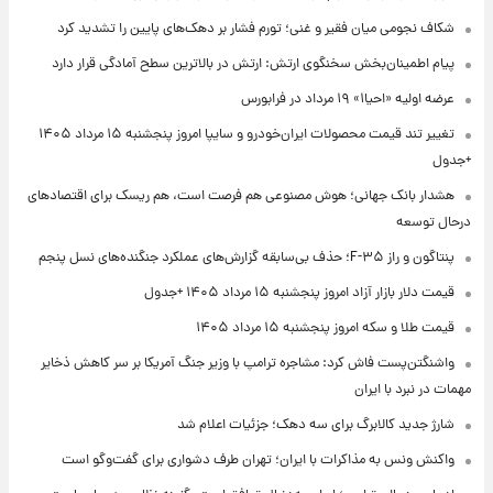
شکاف نجومی میان فقیر و غنی؛ تورم فشار بر دهک‌های پایین را تشدید کرد
پیام اطمینان‌بخش سخنگوی ارتش: ارتش در بالاترین سطح آمادگی قرار دارد
عرضه اولیه «احیا۱» ۱۹ مرداد در فرابورس
تغییر تند قیمت محصولات ایران‌خودرو و سایپا امروز پنجشنبه ۱۵ مرداد ۱۴۰۵
+جدول
هشدار بانک جهانی؛ هوش مصنوعی هم فرصت است، هم ریسک برای اقتصادهای
درحال توسعه
پنتاگون و راز F-۳۵؛ حذف بی‌سابقه گزارش‌های عملکرد جنگنده‌های نسل پنجم
قیمت دلار بازار آزاد امروز پنجشنبه ۱۵ مرداد ۱۴۰۵ +جدول
قیمت طلا و سکه امروز پنجشنبه ۱۵ مرداد ۱۴۰۵
واشنگتن‌پست فاش کرد: مشاجره ترامپ با وزیر جنگ آمریکا بر سر کاهش ذخایر
مهمات در نبرد با ایران
شارژ جدید کالابرگ برای سه دهک؛ جزئیات اعلام شد
واکنش ونس به مذاکرات با ایران؛ تهران طرف دشواری برای گفت‌وگو است