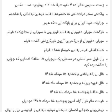
ژست صمیمی خانواده ۴ نفره شیلا خداداد پربازدید شد + عکس
۱۷ ساعت پیش
واکنش سحر دولتشاهی به حاشیه‌ها: قصد توهین به اذان را نداشتم
فال قهوه روزانه پنجشنبه ۱۵ مرداد ماه ۱۴۰۵
جزئیات شرط ایران برای بازگشایی تنگه هرمز
بازگشت مهران غفوریان به قاب تلویزیون با سریالی نوستالژیک + فیلم
۱۸ ساعت پیش
فال روزانه واقعی پنجشنبه ۱۵ مرداد ۱۴۰۵
مهران غفوریان از بزرگ‌ترین آرزوی بازیگری‌اش گفت+ فیلم
حمله لفظی قیصر به ابی خبرساز شد! + فیلم
۱ روز پیش
راز طول عمر انسان در دستان یک نوجوان ۱۵ ساله؟ ادعایی که جهان
ارزش سهام عدالت برای امروز چهارشنبه ۱۴ مرداد
را شگفت‌زده کرد
+ جدول
فال روزانه واقعی پنجشنبه ۱۵ مرداد ۱۴۰۵
۱ روز پیش
فال قهوه روزانه پنجشنبه ۱۵ مرداد ماه ۱۴۰۵
آغاز طرح جدید فروش مشارکت در تولید سایپا؛
نام خودرو، مبلغ پیش پرداخت و زمان تحویل |
فال حافظ پنجشنبه ۱۵ مرداد ماه ۱۴۰۵
سود مشارکت چند درصد است؟
قیمت دلار بازار آزاد امروز پنجشنبه ۱۵ مرداد ۱۴۰۵ +جدول
پیش‌بینی جنجالی احسان علیخانی درباره میثاقی و فردوسی پور وایرال