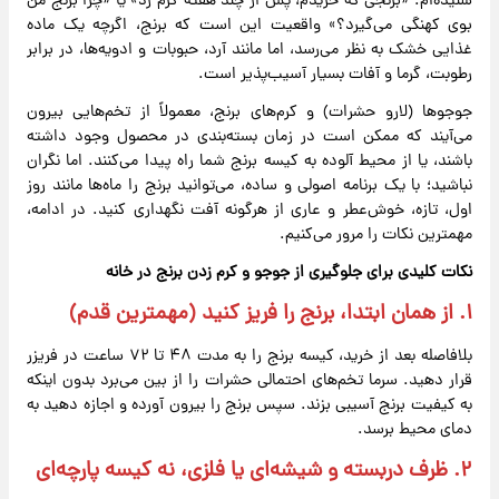
شنیده‌ام: «برنجی که خریدم، پس از چند هفته کرم زد» یا «چرا برنج من
بوی کهنگی می‌گیرد؟» واقعیت این است که برنج، اگرچه یک ماده
غذایی خشک به نظر می‌رسد، اما مانند آرد، حبوبات و ادویه‌ها، در برابر
رطوبت، گرما و آفات بسیار آسیب‌پذیر است.
جوجوها (لارو حشرات) و کرم‌های برنج، معمولاً از تخم‌هایی بیرون
می‌آیند که ممکن است در زمان بسته‌بندی در محصول وجود داشته
باشند، یا از محیط آلوده به کیسه برنج شما راه پیدا می‌کنند. اما نگران
نباشید؛ با یک برنامه اصولی و ساده، می‌توانید برنج را ماه‌ها مانند روز
اول، تازه، خوش‌عطر و عاری از هرگونه آفت نگهداری کنید. در ادامه،
مهمترین نکات را مرور می‌کنیم.
نکات کلیدی برای جلوگیری از جوجو و کرم زدن برنج در خانه
۱. از همان ابتدا، برنج را فریز کنید (مهمترین قدم)
بلافاصله بعد از خرید، کیسه برنج را به مدت ۴۸ تا ۷۲ ساعت در فریزر
قرار دهید. سرما تخم‌های احتمالی حشرات را از بین می‌برد بدون اینکه
به کیفیت برنج آسیبی بزند. سپس برنج را بیرون آورده و اجازه دهید به
دمای محیط برسد.
۲. ظرف دربسته و شیشه‌ای یا فلزی، نه کیسه پارچه‌ای