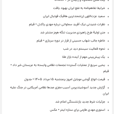
چت متنی نامحدود و رایگان در ChatGPT
شرایط تفاهم‌نامه به نفع ایران بهبود یافت
سعید عزت‌اللهی ارزشمندترین هافبک فوتبال ایران
نظرات شنیدنی نیک آفرید سماواتی درباره مهدی پاکدل + فیلم
متن اولیۀ طرح راهبردی مدیریت تنگه هرمز منتشر شد
خاطره جالب شهاب حسینی از فرار در دوره سربازی + فیلم
نحوه فعالیت سیستم دید در شب
یک پیش‌بینی مهم از آینده بازار طلا
یحیی سریع از عملیات گسترده تجمعات نظامی وابسته به عربستان خبر داد +
فیلم
قیمت انواع گوشی موبایل امروز پنجشنبه ۱۵ مرداد ۱۴۰۵ + جدول
گزارش جدید آسوشیتدپرس آسیب مغزی صدها نظامی آمریکایی در جنگ علیه
ایران
جزئیات شرط جدید بازنشستگی اعلام شد
استوری مهدی طارمی برای ستاره اینتر + عکس