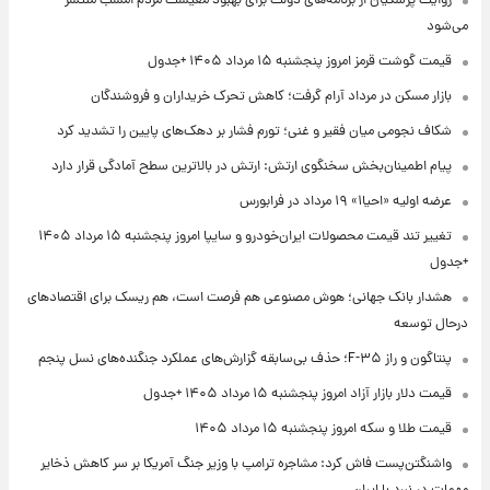
روایت پزشکیان از برنامه‌های دولت برای بهبود معیشت مردم امشب منتشر
می‌شود
قیمت گوشت قرمز امروز پنجشنبه ۱۵ مرداد ۱۴۰۵ +جدول
بازار مسکن در مرداد آرام گرفت؛ کاهش تحرک خریداران و فروشندگان
شکاف نجومی میان فقیر و غنی؛ تورم فشار بر دهک‌های پایین را تشدید کرد
پیام اطمینان‌بخش سخنگوی ارتش: ارتش در بالاترین سطح آمادگی قرار دارد
عرضه اولیه «احیا۱» ۱۹ مرداد در فرابورس
تغییر تند قیمت محصولات ایران‌خودرو و سایپا امروز پنجشنبه ۱۵ مرداد ۱۴۰۵
+جدول
هشدار بانک جهانی؛ هوش مصنوعی هم فرصت است، هم ریسک برای اقتصادهای
درحال توسعه
پنتاگون و راز F-۳۵؛ حذف بی‌سابقه گزارش‌های عملکرد جنگنده‌های نسل پنجم
قیمت دلار بازار آزاد امروز پنجشنبه ۱۵ مرداد ۱۴۰۵ +جدول
قیمت طلا و سکه امروز پنجشنبه ۱۵ مرداد ۱۴۰۵
واشنگتن‌پست فاش کرد: مشاجره ترامپ با وزیر جنگ آمریکا بر سر کاهش ذخایر