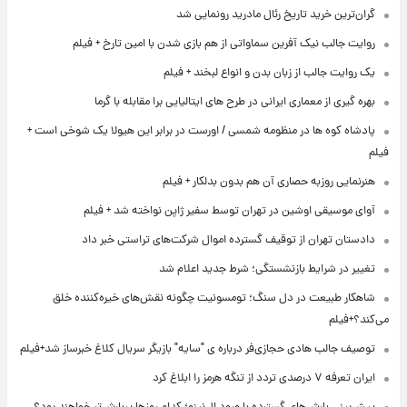
گران‌ترین خرید تاریخ رئال مادرید رونمایی شد
روایت جالب نیک آفرین سماواتی از هم بازی شدن با امین تارخ + فیلم
یک روایت جالب از زبان بدن و انواع لبخند + فیلم
بهره گیری از معماری ایرانی در طرح های ایتالیایی برا مقابله با گرما
پادشاه کوه ها در منظومه شمسی / اورست در برابر این هیولا یک شوخی است +
فیلم
هنرنمایی روزبه حصاری آن هم بدون بدلکار + فیلم
آوای موسیقی اوشین در تهران توسط سفیر ژاپن نواخته شد + فیلم
دادستان تهران از توقیف گسترده اموال شرکت‌های تراستی خبر داد
تغییر در شرایط بازنشستگی؛ شرط جدید اعلام شد
شاهکار طبیعت در دل سنگ؛ تومسونیت چگونه نقش‌های خیره‌کننده خلق
می‌کند؟+فیلم
توصیف جالب هادی حجازی‌فر درباره ی "سایه" بازیگر سریال کلاغ خبرساز شد+فیلم
ایران تعرفه ۷ درصدی تردد از تنگه هرمز را ابلاغ کرد