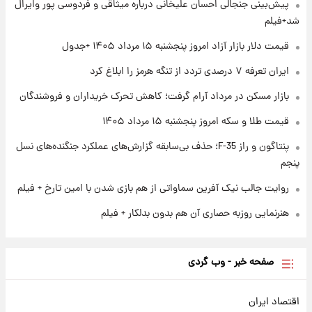
پیش‌بینی جنجالی احسان علیخانی درباره میثاقی و فردوسی پور وایرال
۱ روز پیش
شد+فیلم
ارزش سهام عدالت برای امروز چهارشنبه ۱۴ مرداد
+ جدول
قیمت دلار بازار آزاد امروز پنجشنبه ۱۵ مرداد ۱۴۰۵ +جدول
ایران تعرفه ۷ درصدی تردد از تنگه هرمز را ابلاغ کرد
۱ روز پیش
آغاز طرح جدید فروش مشارکت در تولید سایپا؛
بازار مسکن در مرداد آرام گرفت؛ کاهش تحرک خریداران و فروشندگان
نام خودرو، مبلغ پیش پرداخت و زمان تحویل |
سود مشارکت چند درصد است؟
قیمت طلا و سکه امروز پنجشنبه ۱۵ مرداد ۱۴۰۵
پنتاگون و راز F-35؛ حذف بی‌سابقه گزارش‌های عملکرد جنگنده‌های نسل
پنجم
روایت جالب نیک آفرین سماواتی از هم بازی شدن با امین تارخ + فیلم
هنرنمایی روزبه حصاری آن هم بدون بدلکار + فیلم
صفحه خبر - وب گردی
اقتصاد ایران