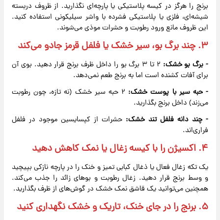
برنج را هرگز در کیسه پلاستیکی یا پارچه‌ای نگذارید. از ظروف دربسته
شیشه‌ای، فلزی یا پلاستیکی فشرده با واشر سیلیکونی استفاده کنید.
این ظروف مانع ورود رطوبت و حشرات موذی می‌شوند.
۳. چند برگ بو، سیر خشک یا فلفل قرمز جادو می‌کند
- برگ بو خشک:
۲ تا ۳ برگ بو را داخل ظرف برنج قرار دهید. بوی آن
برای آفات کشنده است اما به برنج طعم نمی‌دهد.
- حبه سیر با پوست خشک:
۲ حبه سیر خشک (نه تازه، چون رطوبت
می‌زند) داخل برنج بگذارید.
- چند دانه فلفل تند خشک:
حشرات از کپسایسین موجود در فلفل
فراری‌اند.
۴. اکسیژن را با کیسه زغال یا نمک کاهش دهید
یک تکه زغال فعال یا ذغال کبابی تمیز و خنک را در پارچه نازکی بپیچید
و وسط برنج قرار دهید. زغال رطوبت و بوهای زائد را جذب می‌کند.
همچنین می‌توانید یک قاشق نمک خشک در گوش‌های از ظرف بگذارید.
۵. برنج را در جای خنک، تاریک و خشک نگهداری کنید