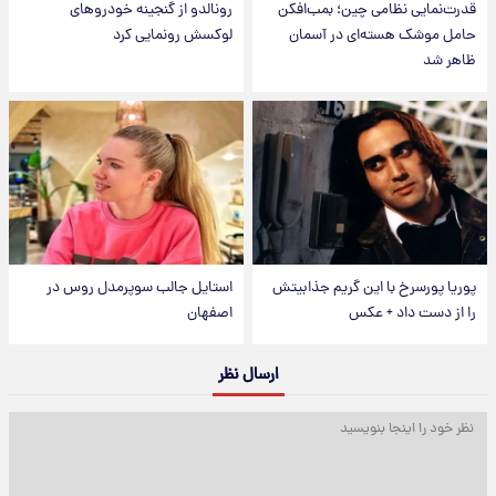
قدرت‌نمایی نظامی چین؛ بمب‌افکن
رونالدو از گنجینه خودروهای
حامل موشک هسته‌ای در آسمان
لوکسش رونمایی کرد
ظاهر شد
پوریا پورسرخ با این گریم جذابیتش
استایل جالب سوپرمدل روس در
را از دست داد + عکس
اصفهان
ارسال نظر