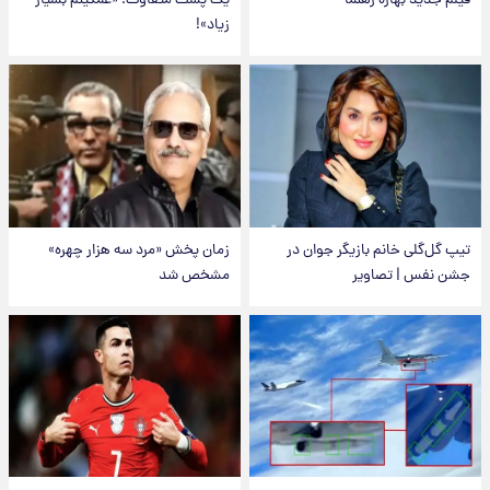
فیلم جدید بهاره رهنما
یک پست متفاوت؛ «غمگینم بسیار
زیاد»!
تیپ گل‌گلی خانم بازیگر جوان در
زمان پخش «مرد سه هزار چهره»
جشن نفس | تصاویر
مشخص شد