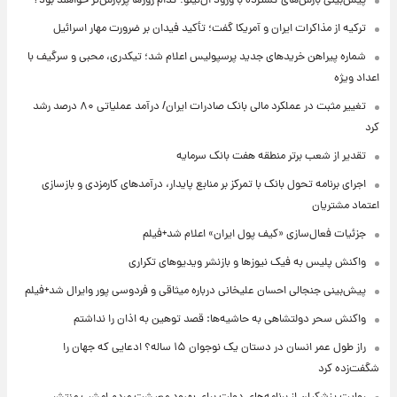
پیش‌بینی بارش‌های گسترده با ورود ال‌نینو؛ کدام روزها پربارش‌تر خواهند بود؟
ترکیه از مذاکرات ایران و آمریکا گفت؛ تأکید فیدان بر ضرورت مهار اسرائیل
شماره پیراهن خریدهای جدید پرسپولیس اعلام شد؛ تیکدری، محبی و سرگیف با
اعداد ویژه
تغییر مثبت در عملکرد مالی بانک صادرات ایران/ درآمد عملیاتی ۸۰ درصد رشد
کرد
تقدیر از شعب برتر منطقه هفت بانک سرمایه
اجرای برنامه تحول بانک با تمرکز بر منابع پایدار، درآمدهای کارمزدی و بازسازی
اعتماد مشتریان
جزئیات فعال‌سازی «کیف پول ایران» اعلام شد+فیلم
واکنش پلیس به فیک نیوزها و بازنشر ویدیوهای تکراری
پیش‌بینی جنجالی احسان علیخانی درباره میثاقی و فردوسی پور وایرال شد+فیلم
واکنش سحر دولتشاهی به حاشیه‌ها: قصد توهین به اذان را نداشتم
راز طول عمر انسان در دستان یک نوجوان ۱۵ ساله؟ ادعایی که جهان را
شگفت‌زده کرد