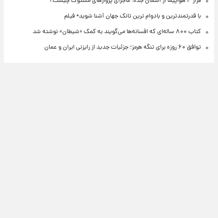
فرار ۴ هواپیما از آسمان جده؛ ماجرای پروازهای مشکوک چیست؟
با قدرتمندترین و بادوام ترین تانک جهان آشنا شوید+ فیلم
کتاب ۸۰۰ ساله‌ای که افسانه‌ها می‌گویند به کمک «شیطان» نوشته شد
توافق ۶۰ روزه برای تنگه هرمز؛ جزئیات جدید از رایزنی ایران و عمان