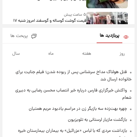
۵ ساعت پیش
قیمت گوشت گوساله و گوسفند امروز شنبه ۱۷
مرداد ۱۴۰۵ +جدول
پربازدید ها
پربحث ها
۶ ساعت پیش
با قدرتمندترین و بادوام ترین تانک جهان آشنا
روز
هفته
ماه
سال
شوید+ فیلم
قتل هولناک مداح سرشناس پس از ربوده شدن؛ فیلم جنایت برای
۶ ساعت پیش
قیمت طلا ۱۸عیار امروز شنبه ۱۷ مرداد ۱۴۰۵
خانواده ارسال شد
+جدول
واکنش خبرگزاری فارس درباره خبر انتصاب محسن رضایی به دبیری
شعام
۷ ساعت پیش
قیمت محصولات ایران‌خودرو و سایپا امروز شنبه
چهره بهت‌زده سه بازیگر زن در مراسم یادبود مریم همتیان
۱۷ مرداد ۱۴۰۵
بازگشت مازیار لرستانی به تلویزیون
۲۰ ساعت پیش
بازداشت مردی که با لباس «عزرائیل» به بیماران بیمارستان خیره
یک پیش ‌بینی مهم برای قیمت دلار، طلا و سکه