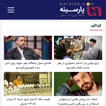
گوناگون
برای اولین بار؛ انتشار تصاویری از رهبر
افشای محل پناهگاه‌ رهبر شهید روی آنتن
جدید انقلاب/ویدیو
زنده تلویزیون/ویدیو
انتقاد تند پیمان طالبی از مسئولان
قیمت طلا ۱۸عیار امروز شنبه ۱۷ مرداد
استقلال در پی رفتن رامین رضاییان+
۱۴۰۵ +جدول