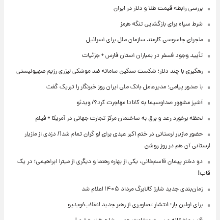
بررسی رابطه قیمت طلا و دلار در ایران
شرط سپاه برای بازگشایی تنگه هرمز
ماجرای جاسوسی کارمند سازمان ملل برای اسرائیل
تأیید وجود فسفر در بمباران استان فارس + جزئیات
رهگیری با چند دلار؛ شکست سنگین سامانه ضد موشکی لیزری رژیم صهیونیستی
با صدور پیامی؛ مدیرعامل بانک ملی ایران روز خبرنگار را تبریک گفت
آشپز مشهور صداوسیما به کانادا مهاجرت کرد؟/ ویدئو
لحظه برخورد رعد و برق به ساختمان مرکز تجارت جهانی در آمریکا + فیلم
حضور مازیار لرستانی در ختم اکبر عبدی برای او گران تمام شد!/ دزدی از مازیار
لرستانی آن هم در روز روشن
دو دختر پیمان قاسم‌خانی، یکی از بهاره رهنما و دیگری از میترا ابراهیمی؛ در یک
قاب!
زمان‌بندی جدید شارژ کالابرگ مرداد ۱۴۰۵ اعلام شد
برای اولین بار؛ انتشار تصاویری از رهبر جدید انقلاب/ویدیو