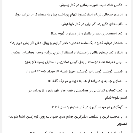
عکس شاد سپند امیرسلیمانی در کنار پسرش
ادعای جنجالی درباره اینفانتینو؛ اتهام پرداخت پول به معشوقه با درآمد یوفا
قاب خانوادگی رضا کیانیان در کنار خواهرش
ثریا اسفندیاری بعد از طلاق و در دیدار با گروه بیتلز
هشدار درباره کمبود یک ماده معدنی؛ خطر آلزایمر و زوال عقل افزایش می‌یابد؟
انتقاد تند پیمان طالبی از مسئولان استقلال در پی رفتن رامین رضاییان+ عکس
ترس نعیمه نظام‌دوست از بغل کردن دختری با استایل پسرانه/ویدیو
قیمت گوشت گوساله و گوسفند امروز شنبه ۱۷ مرداد ۱۴۰۵ +جدول
تصاویر جدید و دلبرانه از هدیه تهرانی در یک گلخانه
ثبت تصاویر تماشایی از همزیستی خرس‌های قهوه‌ای و کل‌وبزها در
اشترانکوه+فیلم
گوگوش در دو سالگی و در کنار مادرش؛ سال ۱۳۳۱
با عجیب ترین و شگفت انگیزترین چشم های حیوانات روی کره زمین آشنا شوید+
تصاویر