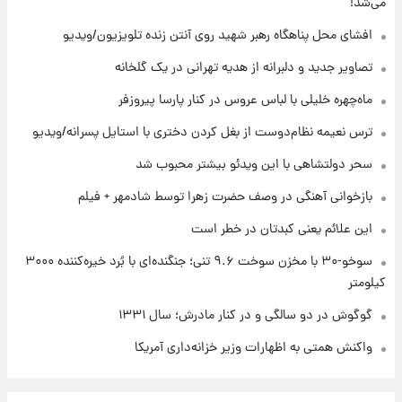
می‌شد!
شنبه ۱۷ مرداد ۱۴۰۵
افشای محل پناهگاه‌ رهبر شهید روی آنتن زنده تلویزیون/ویدیو
۲۱ ساعت پیش
تصاویر جدید و دلبرانه از هدیه تهرانی در یک گلخانه
بازیکن به درد نخور استقلال با مقصد اروپا این
تیم را ترک کرد!
ماه‌چهره خلیلی با لباس عروس در کنار پارسا پیروزفر
ترس نعیمه نظام‌دوست از بغل کردن دختری با استایل پسرانه/ویدیو
۱ روز پیش
تصاویر کمتر دیده‌شده از شهیدان حاجی‌زاده و
سحر دولتشاهی با این ویدئو بیشتر محبوب شد
باقری؛ فرماندهان شهید هوافضای ایران
بازخوانی آهنگی در وصف حضرت زهرا توسط شادمهر + فیلم
این علائم یعنی کبدتان در خطر است
سوخو-۳۰ با مخزن سوخت ۹.۶ تنی؛ جنگنده‌ای با بُرد خیره‌کننده ۳۰۰۰
کیلومتر
گوگوش در دو سالگی و در کنار مادرش؛ سال ۱۳۳۱
واکنش همتی به اظهارات وزیر خزانه‌داری آمریکا