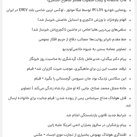
قاب عاشقانه و پست متفاوت همسر شاهرخ استخری!
رونمایی خودرو IM LS۹ توسط نیکا موتور ، لوکس ترین شاسی بلند EREV در ایران
الهام پاوه‌نژاد با ورزش لاکچری و استایل خاصش خبرساز شد!
سلفی‌های پی‌درپی هلیا امامی در ماشین لاکچری‌اش خبرساز شد!
خط مقدم نابرابر روایت‌ها؛ مصائب دفاع از حریم افکار عمومی
تصاویر عمامه بستن به شیوه خاتمی/ویدیو
پیام دکتر بیگدلی، مدیرعامل بانک گردشگری به مناسبت روز خبرنگار
ترفند عجیب این زن برای ماهیگیری، موجب حیرت کاربران شد+ فیلم
این سکانس نزدیک بود جان سیروس گرجستانی را بگیرد + فیلم
خانه مجلل محمد صلاح، جایی که او مثل پادشاه زندگی می‌کند | تصاویر
قتل هولناک مداح سرشناس پس از ربوده شدن؛ فیلم جنایت برای خانواده ارسال
شد
شرایط جدید قانون بازنشستگی اعلام شد
پیام پزشکیان در سالروز بمباران اتمی آمریکا علیه ژاپن
افشاگری هولناک بهنوش بختیاری از تجارت موی اجساد + عکس