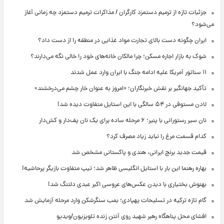
جزئیات تازه از ترمیم دستمزد کارگران / مذاکرات ترمیم دستمزد چه زمانی آغاز
می‌شود؟
ایران چگونه دست بالای تجارت مواد غذایی در منطقه را از دست داد؟
شوک به بازار اجاره مسکن؛ چرا مالکان خانه‌های خود را خالی نگه می‌دارند؟
۱۱ سناتور آمریکا علیه ادامه جنگ با ایران وارد عمل شدند
تأکید جهانگیر بر نقش خبرنگاران؛ «امروز به عنوان خار چشم می‌درخشند»
لادن مستوفی در ۵۴ سالگی با این استایل متفاوت دیده شد!
نان سیر رستورانی با پنیر؛ ۶ مرحله ساده برای یک نان پف‌دار و کش‌دار
کدام قسمت مرغ را نباید زیاد مصرف کرد؟
قیمت جدید برنج ایرانی، هندی و پاکستانی مشخص شد
بهاره رهنما این بار با استایل انگلیسی ظاهر شد؛ تیپ متفاوت بازیگر پرحاشیه!
بهنوش بختیاری با دیدن عکس‌های عروسی اکبر عبدی دلتنگ شد!
گام تازه ترکیه در تسلیحات پهپادی؛ بمب سنگرشکن وارد مرحله آزمایش شد
افشای محل پناهگاه‌ رهبر شهید روی آنتن زنده تلویزیون/ویدیو