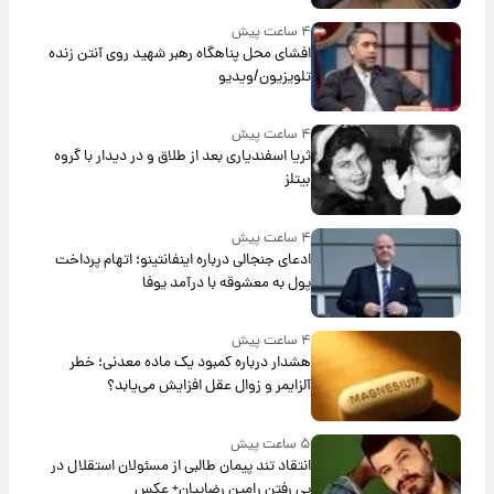
۴ ساعت پیش
افشای محل پناهگاه‌ رهبر شهید روی آنتن زنده
تلویزیون/ویدیو
۴ ساعت پیش
ثریا اسفندیاری بعد از طلاق و در دیدار با گروه
بیتلز
۴ ساعت پیش
ادعای جنجالی درباره اینفانتینو؛ اتهام پرداخت
پول به معشوقه با درآمد یوفا
۴ ساعت پیش
هشدار درباره کمبود یک ماده معدنی؛ خطر
آلزایمر و زوال عقل افزایش می‌یابد؟
۵ ساعت پیش
انتقاد تند پیمان طالبی از مسئولان استقلال در
پی رفتن رامین رضاییان+ عکس