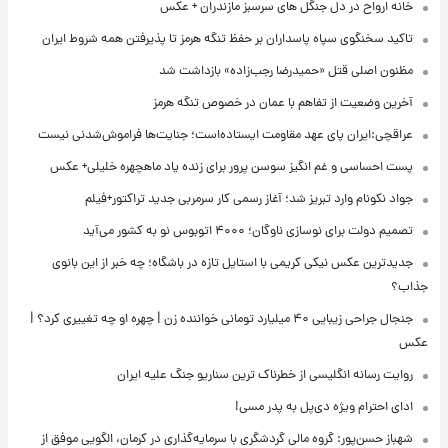
خانه ارواح در دل جنگل های سرسبز مازندران + عکس
تاکید سخنگوی سپاه پاسداران بر حفظ تنگه هرمز تا پذیرفتن همه شروط ایران
مظنون اصلی قتل «حمیدرضا رجب‌زاده» بازداشت شد
آخرین وضعیت از تفاهم با عمان در خصوص تنگه هرمز
عراقچی:ایران پای عهد مقاومت ایستاده‌است؛ جنایت‌ها فراموش‌شدنی نیست
پست احساسی و غم انگیز سوسن پرور برای زنده یاد ماهچهره خلیلی+ عکس
جواد نکونام وارد تبریز شد؛ آغاز رسمی کار سرمربی جدید تراکتور+فیلم
تصمیم دولت برای نوسازی ناوگان؛ ۴۰۰۰ اتوبوس نو به کشور می‌آید
جدیدترین عکس نیکی کریمی با استایل تازه در باشگاه؛ چه خبر از این بانوی
جذاب؟
جنجال جراحی زیبایی ۴۰ میلیارد تومانی خواننده زن | چهره او چه تغییری کرد؟ |
عکس
روایت رسانه انگلیسی از خطرناک ترین سناریو جنگ علیه ایران
ادای احترام ویژه دی‌پل به پدر مسی!
شهباز حسن‌پور: گروه مالی گردشگری با سرمایه‌گذاری در کرمان، الگویی موفق از