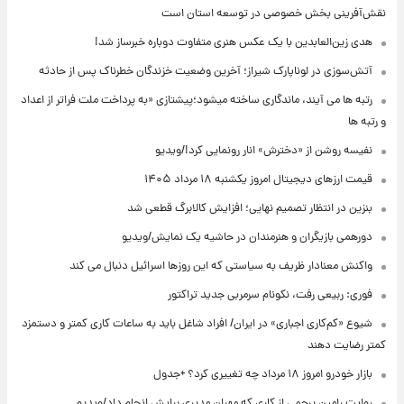
نقش‌آفرینی بخش خصوصی در توسعه استان است
هدی زین‌العابدین با یک عکس هنری متفاوت دوباره خبرساز شد!
آتش‌سوزی در لوناپارک شیراز؛ آخرین وضعیت خزندگان خطرناک پس از حادثه
رتبه ها می آیند، ماندگاری ساخته میشود؛پیشتازی «به پرداخت ملت فراتر از اعداد
و رتبه ها
نفیسه روشن از «دخترش» انار رونمایی کرد!/ویدیو
قیمت ارزهای دیجیتال امروز یکشنبه ۱۸ مرداد ۱۴۰۵
بنزین در انتظار تصمیم نهایی؛ افزایش کالابرگ قطعی شد
دورهمی بازیگران و هنرمندان در حاشیه یک نمایش/ویدیو
واکنش معنادار ظریف به سیاستی که این روزها اسرائیل دنبال می کند
فوری: ربیعی رفت، نکونام سرمربی جدید تراکتور
شیوع «کم‌کاری اجباری» در ایران/ افراد شاغل باید به ساعات کاری کمتر و دستمزد
کمتر رضایت دهند
بازار خودرو امروز ۱۸ مرداد چه تغییری کرد؟ +جدول
روایت رامین پرچمی از کاری که مهران مدیری برایش انجام داد/ویدیو