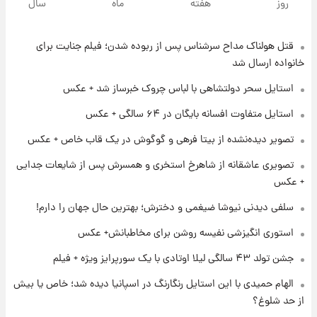
روز
هفته
ماه
سال
قتل هولناک مداح سرشناس پس از ربوده شدن؛ فیلم جنایت برای
۲۰ ساعت پیش
ارزش سهام عدالت برای امروز ۱۷ مرداد ۱۴۰۵ +
خانواده ارسال شد
جدول
استایل سحر دولتشاهی با لباس چروک خبرساز شد + عکس
۲۱ ساعت پیش
استایل متفاوت افسانه بایگان در ۶۴ سالگی + عکس
لیونل مسی عزادار شد! + جزئیات
تصویر دیده‌نشده از بیتا فرهی و گوگوش در یک قاب خاص + عکس
تصویری عاشقانه از شاهرخ استخری و همسرش پس از شایعات جدایی
۱ روز پیش
+ عکس
لحظه برخورد رعد و برق به ساختمان مرکز تجارت
جهانی در آمریکا + فیلم
سلفی دیدنی نیوشا ضیغمی و دخترش؛ بهترین حال جهان را دارم!
استوری انگیزشی نفیسه روشن برای مخاطبانش+ عکس
۱ روز پیش
جشن تولد ۴۳ سالگی لیلا اوتادی با یک سورپرایز ویژه + فیلم
برای اولین بار؛ انتشار تصاویری از رهبر جدید
انقلاب/ویدیو
الهام حمیدی با این استایل رنگارنگ در اسپانیا دیده شد؛ خاص یا بیش
از حد شلوغ؟
۱ روز پیش