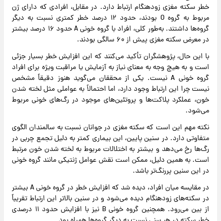
خطر سکته مغزی
زودهنگام ارتباط دارد. در مقابل، افرادی که دارای ژن
مربوط به گروه O بودند، حدود ۱۲ درصد خطر کمتری نسبت به دیگر
گروه‌ها داشتند. به‌طور کلی، افراد با گروه خونی A حدود ۱۶ درصد بیشتر
در معرض سکته مغزی پیش از ۶۰ سالگی بودند.
با این حال، پژوهشگران تأکید می‌کنند که این افزایش خطر بسیار جزئی
است و به هیچ وجه به معنای نیاز به آزمایش یا مراقبت ویژه برای افراد
گروه خونی A نیست. یکی از محققان می‌گوید هنوز دقیقاً مشخص
نیست چرا این ارتباط وجود دارد، اما احتمالاً به عواملی مثل لخته شدن
خون، عملکرد پلاکت‌ها و پروتئین‌های موجود در رگ‌های خونی مربوط
می‌شود.
نکته مهم این است که سکته مغزی در جوانان نسبت به سالمندان الگوی
متفاوتی دارد. در سنین پایین، این بیماری کمتر به دلیل تجمع چربی در
رگ‌ها رخ می‌دهد و بیشتر به اختلالات مربوط به لخته شدن خون مرتبط
است. به همین دلیل، ممکن است نقش عوامل ژنتیکی مانند گروه خونی
در این سنین پررنگ‌تر باشد.
در مقایسه میان افراد، دیده شد که افزایش خطر در گروه خونی A بیشتر
در سکته‌های زودهنگام دیده می‌شود و در سنین بالاتر این ارتباط تقریباً
از بین می‌رود. همچنین گروه خونی B نیز با افزایش حدود ۱۱ درصدی
خطر سکته در هر سنی نسبت به دیگر گروه‌ها همراه بود.