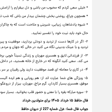
* خیلی سعی کردم که محبوب من باشی و دل بیقرارم را آرامش
* همچون چراغ، روشنی بخش چشمان بیدار من باش که شب تا 
* شیوه پادشاهان، زیبایی، شیرینی و ملاحت است که به چاکران خ
حال خود باید نیت خود را تفسیر نمایید.
۲- اگر در کارها دست از تردید و دودلی بردارید، موفقیت و پیر
تردید و با عینک بدبینی نگاه می کنید در حالی که جهان و مردم زیب
۳- از فرزندانی لایق و همسری مهربان و زندگی نسبتاً خوبی ب
می کند. سعی کنید آنگونه که در خارج از خانه هستید، در داخل خ
۴- در کاری یا معامله ای قصد موفقیت دارید ولی رقیبان بر سر راه هستند. با یکی از استادان مشورت کنید.
۵- ویژگی های شما عبارت اند از: هم رویایی و هم ایده آلیس
موفق، همسری بسیار کاردان، گرم مزاج، مهربان، بیزار از دروغگ
۶- سوره مبارکه بقره را با معنی و حضور قلب بخوانید. بسیار سودمند خواهد بود.
فال حافظ ۱۵ خرداد ۱۴۰۵ برای متولدین خرداد
جواب فال شما: غزل شماره 227 از دیوان حافظ