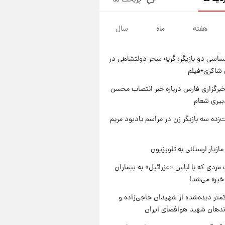
پربحث ها
تصاویر کمتر دیده‌شده از شهیدان
حاجی‌زاده و باقری؛ فرماندهان
شهید هوافضای ایران
هفته
ماه
سال
۱ روز پیش
قیمت خودروهای سایپا تغییر کرد؛
لیست قیمت جمعه ۱۶ مرداد
اسی دو بازیگر؛ گریه سحر دولتشاهی در
منتشر شد
۱ روز پیش
شاکری+فیلم
جدول قیمت ایران‌خودرو امروز
جمعه ۱۶ مرداد؛ قیمت‌ها تغییر کرد
برگزاری فارس درباره خبر انتصاب محسن
بیری شعام
۱ روز پیش
قیمت طلا و سکه امروز جمعه ۱۶
‌زده سه بازیگر زن در مراسم یادبود مریم
مرداد ۱۴۰۵ +جدول
ازیار لرستانی به تلویزیون
مردی که با لباس «عزرائیل» به بیماران
خیره می‌شد!
متر دیده‌شده از شهیدان حاجی‌زاده و
اندهان شهید هوافضای ایران