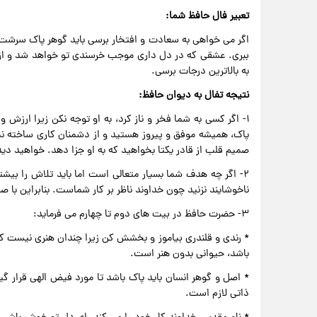
تعبیر فال حافظ شما:
اگر می خواهی به سعادت و افتخار برسی باید گوهر پاک سرشت انس
ببری. عشقی که در دل داری موجب خرسندی تو خواهد شد و از 
به بالاترین درجات برسی.
نتیجه تفال به دیوان حافظ:
۱- اگر کسی به شما فخر و ناز کرد، به او توجه نکن زیرا ارزش
پاک، همیشه موفق و پیروز هستید و از دشمنان کاری ساخته نمی 
صمیم قلب از قادر یکتا بخواهید که به او جزا دهد. خواهید د
۲- اگر چه هدف شما بسیار متعالی است اما باید تلاش را بیش
ناخوشایند نزنید چون خداوند ناظر بر کار شماست. بنابراین با 
۳- حضرت حافظ در بیت های دوم تا چهارم می فرماید:
* رندی و قلندری بیاموز و بخشش کن زیرا چندان هنری نیست ک
باشد، حیوانی بدون هنر است.
* اصل و گوهر انسان باید پاک باشد تا مورد فیض الهی قرار 
ذاتی لازم است.