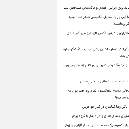
د برنج ایرانی، هندی و پاکستانی مشخص شد
ما این بار با استایل انگلیسی ظاهر شد؛ تیپ
ر پرحاشیه!
تیاری با دیدن عکس‌های عروسی اکبر عبدی
 ترکیه در تسلیحات پهپادی؛ بمب سنگرشکن وارد
یش شد
 پناهگاه‌ رهبر شهید روی آنتن زنده تلویزیون/
سپند امیرسلیمانی در کنار پسرش
الی درباره اینفانتینو؛ اتهام پرداخت پول به
رآمد یوفا
دگی رضا کیانیان در کنار خواهرش
یاری بعد از طلاق و در دیدار با گروه بیتلز
اره کمبود یک ماده معدنی؛ خطر آلزایمر و زوال