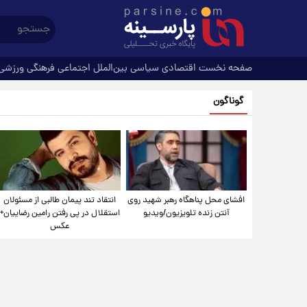
صفحه نخست
اقتصادی
سیاسی
بین‌الملل
اجتماعی
فرهنگی
ورزشی
گوناگون
افشای محل پناهگاه‌ رهبر شهید روی
انتقاد تند پیمان طالبی از مسئولان
آنتن زنده تلویزیون/ویدیو
استقلال در پی رفتن رامین رضاییان+
عکس