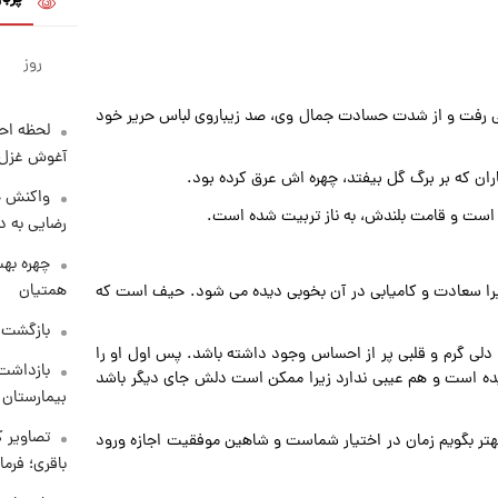
روز
 می رفت و از شدت حسادت جمال وی، صد زیباروی لباس حریر خود
لحظه احس
آغوش غزل 
ران که بر برگ گل بیفتد، چهره اش عرق کرده بود.
واکنش خ
است و قامت بلندش، به ناز تربیت شده است.
رضایی به د
چهره بهت
همتیان
زیرا سعادت و کامیابی در آن بخوبی دیده می شود. حیف است که
بازگشت م
د دلی گرم و قلبی پر از احساس وجود داشته باشد. پس اول او را
بازداشت 
ده است و هم عیبی ندارد زیرا ممکن است دلش جای دیگر باشد
بیمارستان 
تصاویر ک
و بهتر بگویم زمان در اختیار شماست و شاهین موفقیت اجازه ورود
باقری؛ فرم