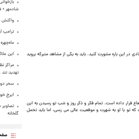
بازخوان
شادمهر + ف
واکنش هم
ترامپ از
ماه‌چهره
این علائ
ادی در این باره مشورت کنید. باید به یکی از مشاهد متبرکه بروید
مراکز نظ
تهدید تند
سحر دول
ایرج خو
اع قرار داده است. تمام فکر و ذکر روز و شب تو رسیدن به این
تصاویر ج
تو با او به شهرت و موقعیت عالی می رسی، اما باید تحمل
گلخانه
صفحه