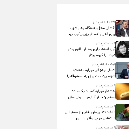
۳۱ دقیقه پیش
افشای محل پناهگاه‌ رهبر شهید
روی آنتن زنده تلویزیون/ویدیو
۱ ساعت پیش
ثریا اسفندیاری بعد از طلاق و در
دیدار با گروه بیتلز
۵۸ دقیقه پیش
ادعای جنجالی درباره اینفانتینو؛
اتهام پرداخت پول به معشوقه با
درآمد یوفا
۱ ساعت پیش
هشدار درباره کمبود یک ماده
معدنی؛ خطر آلزایمر و زوال عقل
افزایش می‌یابد؟
۱ ساعت پیش
انتقاد تند پیمان طالبی از مسئولان
استقلال در پی رفتن رامین
رضاییان+ عکس
۱ ساعت پیش