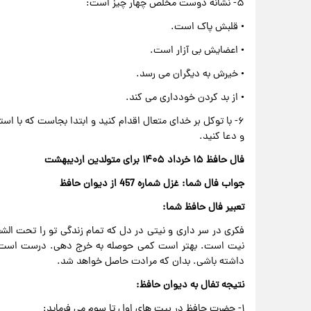
۵- نشانه دوست مخلص چهار چیز است:
• قلبش پاک است.
• اعضایش بی آزار است.
• خیرش به دیگران می رسد.
• از بد کردن خودداری می کند.
۶- با توکل بر خدای متعال اقدام کنید و ابتدا بجاست که با است
و دعا کنید.
فال حافظ ۱۵ خرداد ۱۴۰۵ برای متولدین اردیبهشت
جواب فال شما: غزل شماره 457 از دیوان حافظ
تعبیر فال حافظ شما:
فکری در سر داری و نیتی در دل که تمام زندگی تو را تحت الشع
نیت است. بهتر است کمی حوصله به خرج دهی. درست است که 
داشته باشی. بدان که مرادت حاصل خواهد شد.
نتیجه تفال به دیوان حافظ:
۱- حضرت حافظ در بیت های اول تا سوم می فرماید: