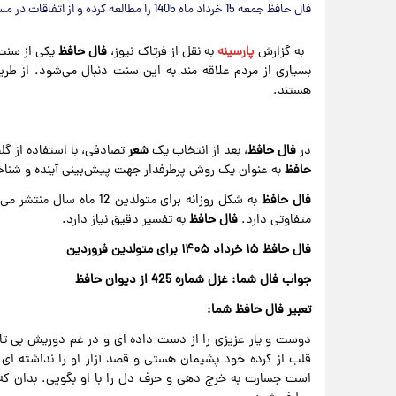
فال حافظ جمعه 15 خرداد ماه 1405 را مطالعه کرده و از اتفاقات در مسیر راهتان مطلع شوید.
به گزارش
پارسینه
به نقل از فرتاک نیوز،
فال حافظ
یکی از سنت
بسیاری از مردم علاقه مند به این سنت دنبال می‌شود. از طر
هستند.
در
فال حافظ
، بعد از انتخاب یک
شعر
تصادفی، با استفاده از گل
حافظ
به عنوان یک روش پرطرفدار جهت پیش‌بینی آینده و شناخت
فال حافظ
به شکل روزانه برای متولدین 12 ماه سال منتشر می شود.
متفاوتی دارد.
فال حافظ
به تفسیر دقیق نیاز دارد.
فال حافظ ۱۵ خرداد ۱۴۰۵ برای متولدین فروردین
جواب فال شما: غزل شماره 425 از دیوان حافظ
تعبیر فال حافظ شما:
دوست و یار عزیزی را از دست داده ای و در غم دوریش بی تابی. 
قلب از کرده خود پشیمان هستی و قصد آزار او را نداشته ای 
است جسارت به خرج دهی و حرف دل را با او بگویی. بدان که 