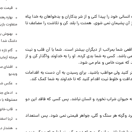
قیمت جدی
انی خود را پیدا کنی و از شر بدکاران و بدخواهان به خدا پناه
بهاره رهن
آن پشیمان نمی شوی. همتت را بلند کن و تلاشت را مضاعف تا
متفاوت بازیگ
بهنوش بخ
دلتنگ شد!
 واقعی شما بمراتب از دیگران بیشتر است. شما با آن قلب و نیت
گام تازه
باشد. کسی به شما بدی کرده. او را به خداوند واگذار کن و از
مرحله آزما
ید که عبرت خاص و عام می شود.
افشای محل
تر کنید ولی مواظب باشید. برای رسیدن به آن دست به اقدامات
ویدیو
صداقت و خلوط نیت اقدام کنید که تا خداوند به شما کمک کند.
عکس شاد 
ادعای جنج
ه حیوان شراب نخورد و انسان نباشد. پس کسی که فاقد این دو
معشوقه با د
قاب خانوا
گیرد وگرنه هر سنگ و گلی، جواهر قیمتی نمی شود. پس استعداد
ثریا اسفند
هشدار درب