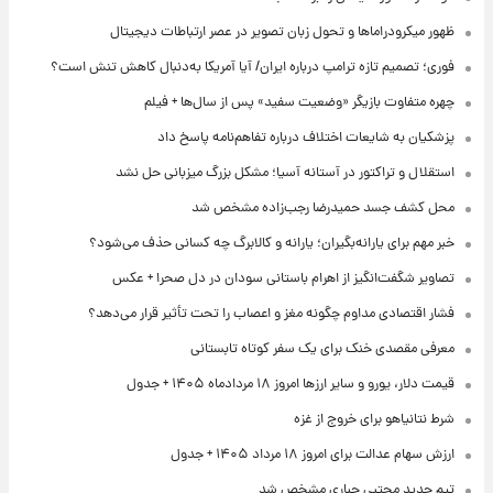
ظهور میکرودراماها و تحول زبان تصویر در عصر ارتباطات دیجیتال
فوری؛ تصمیم تازه ترامپ درباره ایران/ آیا آمریکا به‌دنبال کاهش تنش است؟
چهره متفاوت بازیگر «وضعیت سفید» پس از سال‌ها + فیلم
پزشکیان به شایعات اختلاف درباره تفاهم‌نامه پاسخ داد
استقلال و تراکتور در آستانه آسیا؛ مشکل بزرگ میزبانی حل نشد
محل کشف جسد حمیدرضا رجب‌زاده مشخص شد
خبر مهم برای یارانه‌بگیران؛ یارانه و کالابرگ چه کسانی حذف می‌شود؟
تصاویر شگفت‌انگیز از اهرام باستانی سودان در دل صحرا + عکس
فشار اقتصادی مداوم چگونه مغز و اعصاب را تحت تأثیر قرار می‌دهد؟
معرفی مقصدی خنک برای یک سفر کوتاه تابستانی
قیمت دلار، یورو و سایر ارزها امروز ۱۸ مردادماه ۱۴۰۵ + جدول
شرط نتانیاهو برای خروج از غزه
ارزش سهام عدالت برای امروز ۱۸ مرداد ۱۴۰۵ + جدول
تیم جدید مجتبی جباری مشخص شد