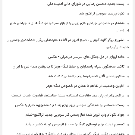
پست جدید محسن رضایی در شورای عالی امنیت ملی
نکونام رسما سرمربی تراکتور شد
هشدار در خصوص جراحی های زیبایی: از بازار سیاه و مواد فله ای تا جراحی های
زیر زمینی
تشییع پیکر کاوه کاویان ، صبح امروز در قطعه هنرمندان برگزار شد/حضور جمعی از
هنرمندان/ویدیو
خانه ارواح در دل جنگل های سرسبز مازندران + عکس
تاکید سخنگوی سپاه پاسداران بر حفظ تنگه هرمز تا پذیرفتن همه شروط ایران
مظنون اصلی قتل «حمیدرضا رجب‌زاده» بازداشت شد
آخرین وضعیت از تفاهم با عمان در خصوص تنگه هرمز
عراقچی:ایران پای عهد مقاومت ایستاده‌است؛ جنایت‌ها فراموش‌شدنی نیست
پست احساسی و غم انگیز سوسن پرور برای زنده یاد ماهچهره خلیلی+ عکس
جواد نکونام وارد تبریز شد؛ آغاز رسمی کار سرمربی جدید تراکتور+فیلم
تصمیم دولت برای نوسازی ناوگان؛ ۴۰۰۰ اتوبوس نو به کشور می‌آید
جدیدترین عکس نیکی کریمی با استایل تازه در باشگاه؛ چه خبر از این بانوی