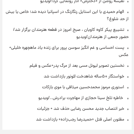
نفیسه روشن از «دخترش» انار رونمایی کرد!/ویدیو
الهام حمیدی با این استایل رنگارنگ در اسپانیا دیده شد؛ خاص یا بیش
۲۲ ساعت پیش
از حد شلوغ؟
نخستین تصویر لیونل مسی بعد از مرگ
پدر+عکس و فیلم
تشییع پیکر کاوه کاویان ، صبح امروز در قطعه هنرمندان برگزار شد/
حضور جمعی از هنرمندان/ویدیو
۲۳ ساعت پیش
پست احساسی و غم انگیز سوسن پرور برای زنده یاد ماهچهره خلیلی+
استوری مرموز محمدحسین میثاقی با موی
عکس
بازکات
نخستین تصویر لیونل مسی بعد از مرگ پدر+عکس و فیلم
خواستگار ۵۰ساله شاهدخت لئونور بازداشت شد
استوری مرموز محمدحسین میثاقی با موی بازکات
⁨ خاطره تلخ سینا حجازی از مهاجرت برادرش../ویدیو
خبر انتصاب جدید محسن رضایی حذف شد + جزئیات
مظنون اصلی قتل «حمیدرضا رجب‌زاده» بازداشت شد