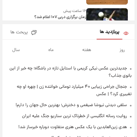
۱۶ ساعت پیش
زمان برگزاری دربی ۱۰۷ اعلام شد؟
پربازدید ها
پربحث ها
۱۶ ساعت پیش
خبر انتصاب جدید محسن رضایی حذف شد +
روز
هفته
ماه
سال
جزئیات
جدیدترین عکس نیکی کریمی با استایل تازه در باشگاه؛ چه خبر از این
۱۷ ساعت پیش
پست جدید محسن رضایی در شورای عالی امنیت
بانوی جذاب؟
ملی
جنجال جراحی زیبایی ۴۰ میلیارد تومانی خواننده زن | چهره او چه
تغییری کرد؟ | عکس
۲۱ ساعت پیش
آتش‌سوزی در لوناپارک شیراز؛ آخرین وضعیت
سلفی دیدنی نیوشا ضیغمی و دخترش؛ بهترین حال جهان را دارم!
خزندگان خطرناک پس از حادثه
روایت رسانه انگلیسی از خطرناک ترین سناریو جنگ علیه ایران
۲۲ ساعت پیش
هدی زین‌العابدین با یک عکس هنری متفاوت دوباره خبرساز شد!
خواستگار ۵۰ساله شاهدخت لئونور بازداشت شد