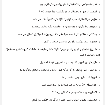
نفیسه روشن از «دخترش» انار رونمایی کرد!/ویدیو
قیمت ارزهای دیجیتال امروز یکشنبه ۱۸ مرداد ۱۴۰۵
بنزین در انتظار تصمیم نهایی؛ افزایش کالابرگ قطعی شد
دورهمی بازیگران و هنرمندان در حاشیه یک نمایش/ویدیو
واکنش معنادار ظریف به سیاستی که این روزها اسرائیل دنبال می کند
فوری: ربیعی رفت، نکونام سرمربی جدید تراکتور
شیوع «کم‌کاری اجباری» در ایران/ افراد شاغل باید به ساعات کاری کمتر و دستمزد
کمتر رضایت دهند
بازار خودرو امروز ۱۸ مرداد چه تغییری کرد؟ +جدول
روایت رامین پرچمی از کاری که مهران مدیری برایش انجام داد/ویدیو
تاریخ احتمالی دربی مشخص شد
خواستگار ۵۰ساله شاهدخت لئونور بازداشت شد
انسان‌های «سگ‌سر» چه کسانی بودند؟
نخستین تصویر لیونل مسی بعد از مرگ پدر+عکس و فیلم