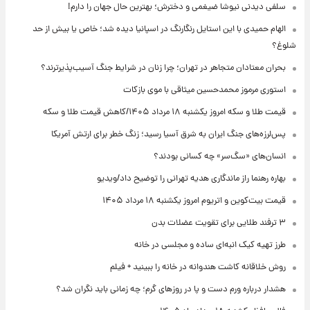
سلفی دیدنی نیوشا ضیغمی و دخترش؛ بهترین حال جهان را دارم!
الهام حمیدی با این استایل رنگارنگ در اسپانیا دیده شد؛ خاص یا بیش از حد
شلوغ؟
بحران معتادان متجاهر در تهران؛ چرا زنان در شرایط جنگ آسیب‌پذیرترند؟
استوری مرموز محمدحسین میثاقی با موی بازکات
قیمت طلا و سکه امروز یکشنبه ۱۸ مرداد ۱۴۰۵/کاهش قیمت طلا و سکه
پس‌لرزه‌های جنگ ایران به شرق آسیا رسید؛ زنگ خطر برای ارتش آمریکا
انسان‌های «سگ‌سر» چه کسانی بودند؟
بهاره رهنما راز ماندگاری هدیه تهرانی را توضیح داد/ویدیو
قیمت بیت‌کوین و اتریوم امروز یکشنبه ۱۸ مرداد ۱۴۰۵
۳ ترفند طلایی برای تقویت عضلات بدن
طرز تهیه کیک انبه‌ای ساده و مجلسی در خانه
روش خلاقانه کاشت هندوانه در خانه را ببینید + فیلم
هشدار درباره ورم دست و پا در روزهای گرم؛ چه زمانی باید نگران شد؟