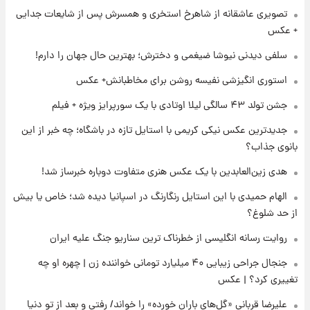
تصویری عاشقانه از شاهرخ استخری و همسرش پس از شایعات جدایی
۱ روز پیش
+ عکس
لحظه برخورد رعد و برق به ساختمان مرکز تجارت
جهانی در آمریکا + فیلم
سلفی دیدنی نیوشا ضیغمی و دخترش؛ بهترین حال جهان را دارم!
استوری انگیزشی نفیسه روشن برای مخاطبانش+ عکس
۱ روز پیش
جشن تولد ۴۳ سالگی لیلا اوتادی با یک سورپرایز ویژه + فیلم
برای اولین بار؛ انتشار تصاویری از رهبر جدید
انقلاب/ویدیو
جدیدترین عکس نیکی کریمی با استایل تازه در باشگاه؛ چه خبر از این
بانوی جذاب؟
۱ روز پیش
تصاویر عمامه بستن به شیوه خاتمی/ویدیو
هدی زین‌العابدین با یک عکس هنری متفاوت دوباره خبرساز شد!
الهام حمیدی با این استایل رنگارنگ در اسپانیا دیده شد؛ خاص یا بیش
از حد شلوغ؟
روایت رسانه انگلیسی از خطرناک ترین سناریو جنگ علیه ایران
جنجال جراحی زیبایی ۴۰ میلیارد تومانی خواننده زن | چهره او چه
تغییری کرد؟ | عکس
علیرضا قربانی «گل‌های باران خورده» را خواند/ رفتی و بعد از تو دنیا