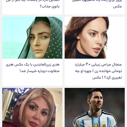
پرور برای زنده یاد ماهچهره خلیلی+
استایل تازه در باشگاه؛ چه خبر از این
عکس
بانوی جذاب؟
جنجال جراحی زیبایی ۴۰ میلیارد
هدی زین‌العابدین با یک عکس هنری
تومانی خواننده زن | چهره او چه
متفاوت دوباره خبرساز شد!
تغییری کرد؟ | عکس