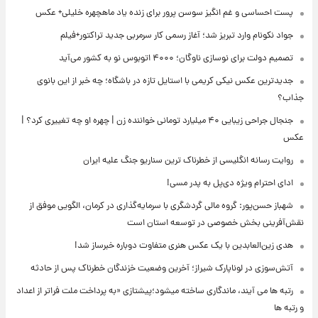
پست احساسی و غم انگیز سوسن پرور برای زنده یاد ماهچهره خلیلی+ عکس
جواد نکونام وارد تبریز شد؛ آغاز رسمی کار سرمربی جدید تراکتور+فیلم
تصمیم دولت برای نوسازی ناوگان؛ ۴۰۰۰ اتوبوس نو به کشور می‌آید
جدیدترین عکس نیکی کریمی با استایل تازه در باشگاه؛ چه خبر از این بانوی
جذاب؟
جنجال جراحی زیبایی ۴۰ میلیارد تومانی خواننده زن | چهره او چه تغییری کرد؟ |
عکس
روایت رسانه انگلیسی از خطرناک ترین سناریو جنگ علیه ایران
ادای احترام ویژه دی‌پل به پدر مسی!
شهباز حسن‌پور: گروه مالی گردشگری با سرمایه‌گذاری در کرمان، الگویی موفق از
نقش‌آفرینی بخش خصوصی در توسعه استان است
هدی زین‌العابدین با یک عکس هنری متفاوت دوباره خبرساز شد!
آتش‌سوزی در لوناپارک شیراز؛ آخرین وضعیت خزندگان خطرناک پس از حادثه
رتبه ها می آیند، ماندگاری ساخته میشود؛پیشتازی «به پرداخت ملت فراتر از اعداد
و رتبه ها