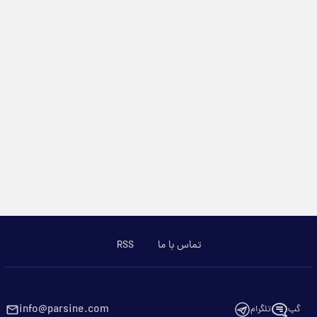
تماس با ما
RSS
info@parsine.com
گپ
تلگرام