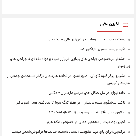
آخرین اخبار
پست جدید محسن رضایی در شورای عالی امنیت ملی
نکونام رسما سرمربی تراکتور شد
هشدار در خصوص جراحی های زیبایی: از بازار سیاه و مواد فله ای تا جراحی های
زیر زمینی
تشییع پیکر کاوه کاویان ، صبح امروز در قطعه هنرمندان برگزار شد/حضور جمعی از
هنرمندان/ویدیو
خانه ارواح در دل جنگل های سرسبز مازندران + عکس
تاکید سخنگوی سپاه پاسداران بر حفظ تنگه هرمز تا پذیرفتن همه شروط ایران
مظنون اصلی قتل «حمیدرضا رجب‌زاده» بازداشت شد
آخرین وضعیت از تفاهم با عمان در خصوص تنگه هرمز
عراقچی:ایران پای عهد مقاومت ایستاده‌است؛ جنایت‌ها فراموش‌شدنی نیست