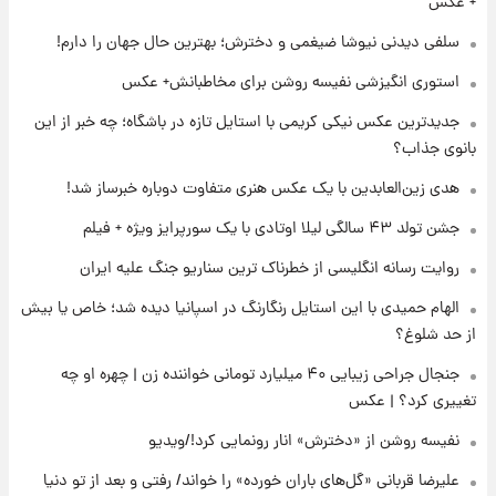
+ عکس
لحظه برخورد رعد و برق به ساختمان مرکز تجارت
جهانی در آمریکا + فیلم
سلفی دیدنی نیوشا ضیغمی و دخترش؛ بهترین حال جهان را دارم!
استوری انگیزشی نفیسه روشن برای مخاطبانش+ عکس
۱ روز پیش
جدیدترین عکس نیکی کریمی با استایل تازه در باشگاه؛ چه خبر از این
برای اولین بار؛ انتشار تصاویری از رهبر جدید
انقلاب/ویدیو
بانوی جذاب؟
هدی زین‌العابدین با یک عکس هنری متفاوت دوباره خبرساز شد!
۱ روز پیش
تصاویر عمامه بستن به شیوه خاتمی/ویدیو
جشن تولد ۴۳ سالگی لیلا اوتادی با یک سورپرایز ویژه + فیلم
روایت رسانه انگلیسی از خطرناک ترین سناریو جنگ علیه ایران
الهام حمیدی با این استایل رنگارنگ در اسپانیا دیده شد؛ خاص یا بیش
از حد شلوغ؟
جنجال جراحی زیبایی ۴۰ میلیارد تومانی خواننده زن | چهره او چه
تغییری کرد؟ | عکس
نفیسه روشن از «دخترش» انار رونمایی کرد!/ویدیو
علیرضا قربانی «گل‌های باران خورده» را خواند/ رفتی و بعد از تو دنیا