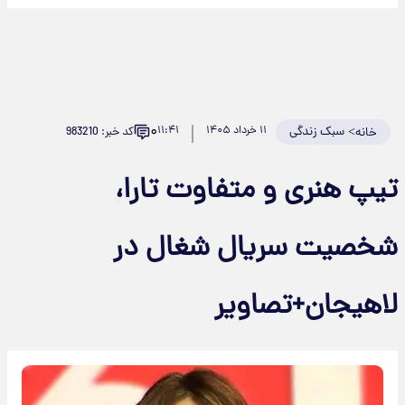
۰
>
سبک زندگی
۱۱ خرداد ۱۴۰۵
۱۱:۴۱
کد خبر: 983210
خانه
یپ هنری و متفاوت تارا،
خصیت سریال شغال در
اهیجان+تصاویر