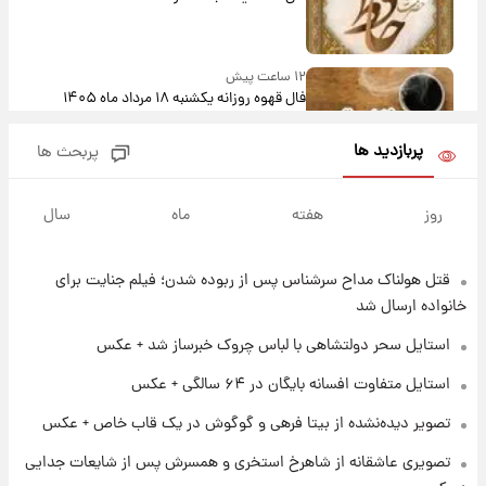
۱۲ ساعت پیش
فال قهوه روزانه یکشنبه ۱۸ مرداد ماه ۱۴۰۵
پربازدید ها
پربحث ها
۱۳ ساعت پیش
فال روزانه واقعی یکشنبه ۱۸ مرداد ۱۴۰۵
روز
هفته
ماه
سال
قتل هولناک مداح سرشناس پس از ربوده شدن؛ فیلم جنایت برای
۲۰ ساعت پیش
ارزش سهام عدالت برای امروز ۱۷ مرداد ۱۴۰۵ +
خانواده ارسال شد
جدول
استایل سحر دولتشاهی با لباس چروک خبرساز شد + عکس
۲۱ ساعت پیش
استایل متفاوت افسانه بایگان در ۶۴ سالگی + عکس
لیونل مسی عزادار شد! + جزئیات
تصویر دیده‌نشده از بیتا فرهی و گوگوش در یک قاب خاص + عکس
تصویری عاشقانه از شاهرخ استخری و همسرش پس از شایعات جدایی
۱ روز پیش