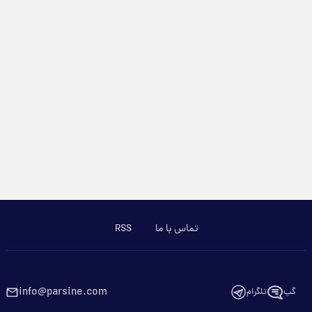
تماس با ما
RSS
info@parsine.com
گپ
تلگرام