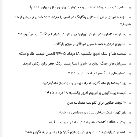
سلفی دیدنی نیوشا ضیغمی و دخترش؛ بهترین حال جهان را دارم!
الهام حمیدی با این استایل رنگارنگ در اسپانیا دیده شد؛ خاص یا بیش از حد
شلوغ؟
بحران معتادان متجاهر در تهران؛ چرا زنان در شرایط جنگ آسیب‌پذیرترند؟
استوری مرموز محمدحسین میثاقی با موی بازکات
قیمت طلا و سکه امروز یکشنبه ۱۸ مرداد ۱۴۰۵/کاهش قیمت طلا و سکه
پس‌لرزه‌های جنگ ایران به شرق آسیا رسید؛ زنگ خطر برای ارتش آمریکا
انسان‌های «سگ‌سر» چه کسانی بودند؟
بهاره رهنما راز ماندگاری هدیه تهرانی را توضیح داد/ویدیو
قیمت بیت‌کوین و اتریوم امروز یکشنبه ۱۸ مرداد ۱۴۰۵
۳ ترفند طلایی برای تقویت عضلات بدن
طرز تهیه کیک انبه‌ای ساده و مجلسی در خانه
روش خلاقانه کاشت هندوانه در خانه را ببینید + فیلم
هشدار درباره ورم دست و پا در روزهای گرم؛ چه زمانی باید نگران شد؟