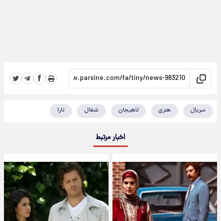
سریال
هنری
لاهیجان
شغال
تارا
اخبار مرتبط