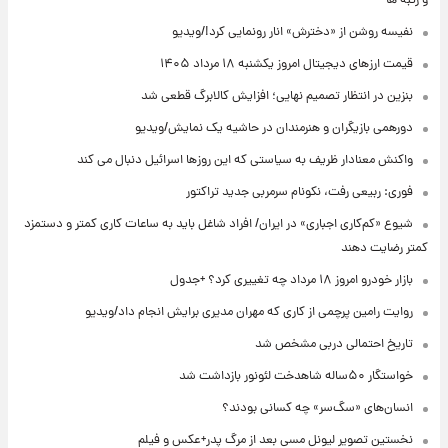
و رتبه ها
نفیسه روشن از «دخترش» انار رونمایی کرد!/ویدیو
قیمت ارزهای دیجیتال امروز یکشنبه ۱۸ مرداد ۱۴۰۵
بنزین در انتظار تصمیم نهایی؛ افزایش کالابرگ قطعی شد
دورهمی بازیگران و هنرمندان در حاشیه یک نمایش/ویدیو
واکنش معنادار ظریف به سیاستی که این روزها اسرائیل دنبال می کند
فوری: ربیعی رفت، نکونام سرمربی جدید تراکتور
شیوع «کم‌کاری اجباری» در ایران/ افراد شاغل باید به ساعات کاری کمتر و دستمزد
کمتر رضایت دهند
بازار خودرو امروز ۱۸ مرداد چه تغییری کرد؟ +جدول
روایت رامین پرچمی از کاری که مهران مدیری برایش انجام داد/ویدیو
تاریخ احتمالی دربی مشخص شد
خواستگار ۵۰ساله شاهدخت لئونور بازداشت شد
انسان‌های «سگ‌سر» چه کسانی بودند؟
نخستین تصویر لیونل مسی بعد از مرگ پدر+عکس و فیلم