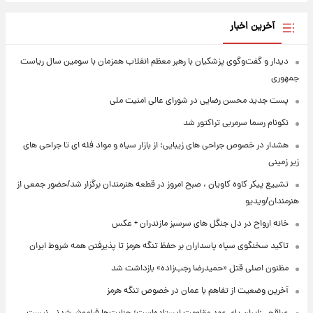
آخرین اخبار
دیدار و گفت‌وگوی پزشکیان با رهبر معظم انقلاب همزمان با سومین سال ریاست
جمهوری
پست جدید محسن رضایی در شورای عالی امنیت ملی
نکونام رسما سرمربی تراکتور شد
هشدار در خصوص جراحی های زیبایی: از بازار سیاه و مواد فله ای تا جراحی های
زیر زمینی
تشییع پیکر کاوه کاویان ، صبح امروز در قطعه هنرمندان برگزار شد/حضور جمعی از
هنرمندان/ویدیو
خانه ارواح در دل جنگل های سرسبز مازندران + عکس
تاکید سخنگوی سپاه پاسداران بر حفظ تنگه هرمز تا پذیرفتن همه شروط ایران
مظنون اصلی قتل «حمیدرضا رجب‌زاده» بازداشت شد
آخرین وضعیت از تفاهم با عمان در خصوص تنگه هرمز