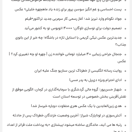
عراقچی:ایران پای عهد مقاومت ایستاده‌است؛ جنایت‌ها فراموش‌شدنی نیست
پست احساسی و غم انگیز سوسن پرور برای زنده یاد ماهچهره خلیلی+ عکس
جواد نکونام وارد تبریز شد؛ آغاز رسمی کار سرمربی جدید تراکتور+فیلم
تصمیم دولت برای نوسازی ناوگان؛ ۴۰۰۰ اتوبوس نو به کشور می‌آید
جدیدترین عکس نیکی کریمی با استایل تازه در باشگاه؛ چه خبر از این بانوی
جذاب؟
جنجال جراحی زیبایی ۴۰ میلیارد تومانی خواننده زن | چهره او چه تغییری کرد؟ |
عکس
روایت رسانه انگلیسی از خطرناک ترین سناریو جنگ علیه ایران
ادای احترام ویژه دی‌پل به پدر مسی!
شهباز حسن‌پور: گروه مالی گردشگری با سرمایه‌گذاری در کرمان، الگویی موفق از
نقش‌آفرینی بخش خصوصی در توسعه استان است
هدی زین‌العابدین با یک عکس هنری متفاوت دوباره خبرساز شد!
آتش‌سوزی در لوناپارک شیراز؛ آخرین وضعیت خزندگان خطرناک پس از حادثه
رتبه ها می آیند، ماندگاری ساخته میشود؛پیشتازی «به پرداخت ملت فراتر از اعداد