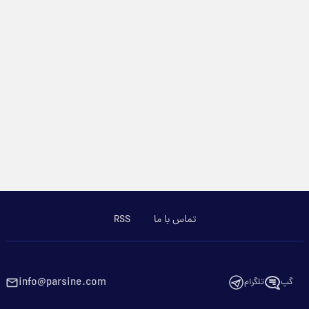
تماس با ما
RSS
info@parsine.com
گپ
تلگرام