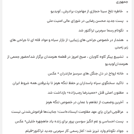
جمهوری
⁨ خاطره تلخ سینا حجازی از مهاجرت برادرش../ویدیو
پست جدید محسن رضایی در شورای عالی امنیت ملی
نکونام رسما سرمربی تراکتور شد
هشدار در خصوص جراحی های زیبایی: از بازار سیاه و مواد فله ای تا جراحی های
زیر زمینی
تشییع پیکر کاوه کاویان ، صبح امروز در قطعه هنرمندان برگزار شد/حضور جمعی از
هنرمندان/ویدیو
خانه ارواح در دل جنگل های سرسبز مازندران + عکس
تاکید سخنگوی سپاه پاسداران بر حفظ تنگه هرمز تا پذیرفتن همه شروط ایران
مظنون اصلی قتل «حمیدرضا رجب‌زاده» بازداشت شد
آخرین وضعیت از تفاهم با عمان در خصوص تنگه هرمز
عراقچی:ایران پای عهد مقاومت ایستاده‌است؛ جنایت‌ها فراموش‌شدنی نیست
پست احساسی و غم انگیز سوسن پرور برای زنده یاد ماهچهره خلیلی+ عکس
جواد نکونام وارد تبریز شد؛ آغاز رسمی کار سرمربی جدید تراکتور+فیلم