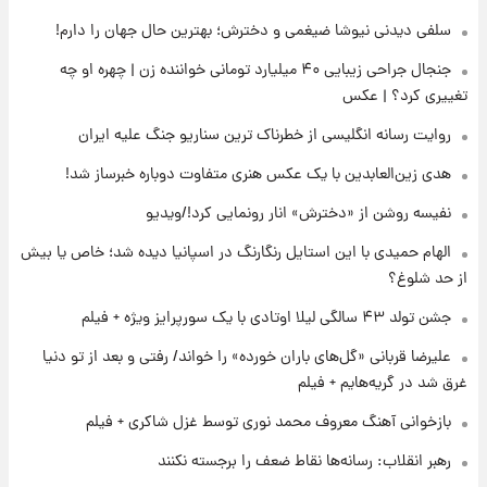
فال روزانه واقعی یکشنبه ۱۸ مرداد ۱۴۰۵
سلفی دیدنی نیوشا ضیغمی و دخترش؛ بهترین حال جهان را دارم!
جنجال جراحی زیبایی ۴۰ میلیارد تومانی خواننده زن | چهره او چه
۲۳ ساعت پیش
تغییری کرد؟ | عکس
ارزش سهام عدالت برای امروز ۱۷ مرداد ۱۴۰۵ +
جدول
روایت رسانه انگلیسی از خطرناک ترین سناریو جنگ علیه ایران
هدی زین‌العابدین با یک عکس هنری متفاوت دوباره خبرساز شد!
۱ روز پیش
لیونل مسی عزادار شد! + جزئیات
نفیسه روشن از «دخترش» انار رونمایی کرد!/ویدیو
الهام حمیدی با این استایل رنگارنگ در اسپانیا دیده شد؛ خاص یا بیش
از حد شلوغ؟
جشن تولد ۴۳ سالگی لیلا اوتادی با یک سورپرایز ویژه + فیلم
علیرضا قربانی «گل‌های باران خورده» را خواند/ رفتی و بعد از تو دنیا
غرق شد در گریه‌هایم + فیلم
بازخوانی آهنگ معروف محمد نوری توسط غزل شاکری + فیلم
رهبر انقلاب: رسانه‌ها نقاط ضعف را برجسته نکنند