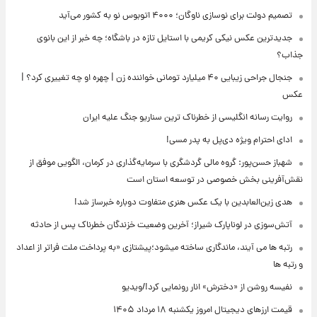
تصمیم دولت برای نوسازی ناوگان؛ ۴۰۰۰ اتوبوس نو به کشور می‌آید
جدیدترین عکس نیکی کریمی با استایل تازه در باشگاه؛ چه خبر از این بانوی
جذاب؟
جنجال جراحی زیبایی ۴۰ میلیارد تومانی خواننده زن | چهره او چه تغییری کرد؟ |
عکس
روایت رسانه انگلیسی از خطرناک ترین سناریو جنگ علیه ایران
ادای احترام ویژه دی‌پل به پدر مسی!
شهباز حسن‌پور: گروه مالی گردشگری با سرمایه‌گذاری در کرمان، الگویی موفق از
نقش‌آفرینی بخش خصوصی در توسعه استان است
هدی زین‌العابدین با یک عکس هنری متفاوت دوباره خبرساز شد!
آتش‌سوزی در لوناپارک شیراز؛ آخرین وضعیت خزندگان خطرناک پس از حادثه
رتبه ها می آیند، ماندگاری ساخته میشود؛پیشتازی «به پرداخت ملت فراتر از اعداد
و رتبه ها
نفیسه روشن از «دخترش» انار رونمایی کرد!/ویدیو
قیمت ارزهای دیجیتال امروز یکشنبه ۱۸ مرداد ۱۴۰۵