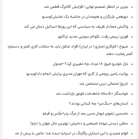
بنزین در انتظار تصمیم نهایی؛ افزایش کالابرگ قطعی شد
دورهمی بازیگران و هنرمندان در حاشیه یک نمایش/ویدیو
واکنش معنادار ظریف به سیاستی که این روزها اسرائیل دنبال می کند
فوری: ربیعی رفت، نکونام سرمربی جدید تراکتور
شیوع «کم‌کاری اجباری» در ایران/ افراد شاغل باید به ساعات کاری کمتر و دستمزد
کمتر رضایت دهند
بازار خودرو امروز ۱۸ مرداد چه تغییری کرد؟ +جدول
روایت رامین پرچمی از کاری که مهران مدیری برایش انجام داد/ویدیو
تاریخ احتمالی دربی مشخص شد
خواستگار ۵۰ساله شاهدخت لئونور بازداشت شد
انسان‌های «سگ‌سر» چه کسانی بودند؟
نخستین تصویر لیونل مسی بعد از مرگ پدر+عکس و فیلم
سلفی دیدنی نیوشا ضیغمی و دخترش؛ بهترین حال جهان را دارم!
الهام حمیدی با این استایل رنگارنگ در اسپانیا دیده شد؛ خاص یا بیش از حد