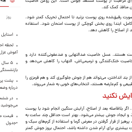
 برای مراقبت از پوست مستعد جوش است. این روغن خاصیت
ن منافذ کمک کند.
روز
 به‌صورت رقیق‌شده روی پوست بزنید تا احتمال تحریک کمتر شود.
 کامل، ابتدا روی بخش کوچکی از پوست امتحان شود. استفاده
د از اصلاح را کاهش دهد.
استایل 
لحظه احس
آغوش غزل 
وست هستند. عسل خاصیت ضدالتهابی و ضدعفونی‌کننده دارد و
ا خاصیت خنک‌کنندگی و ترمیمی‌اش، التهاب را کاهش می‌دهد و
۵ سال 
بازنشستگی
از بند انداختن، می‌تواند هم از جوش جلوگیری کند و هم قرمزی را
پشت پرد
بیعی و کم‌عارضه هستند، انتخاب‌های خوبی به شمار می‌روند.
درباره وض
در ششم 
می‌جوشید
 اگر بلافاصله بعد از اصلاح، آرایش سنگین انجام شود یا پوست
فذ و ایجاد جوش بیشتر می‌شود. بهتر است حداقل چند ساعت به
ز از قرار گرفتن در معرض گرما و استفاده از کرم‌های سبک و
+جدول
بیشتری برای آرام شدن داشته باشد، احتمال بروز جوش کمتر