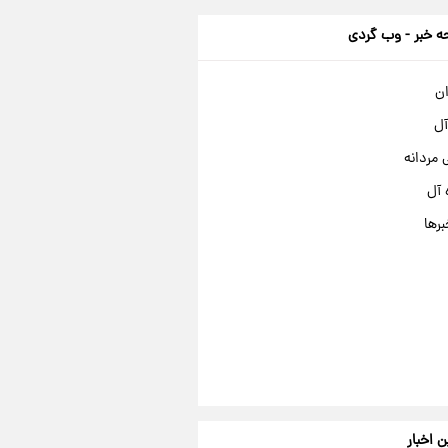
 خبر - وب گردی
ان
آل
مردانه
 آل
برها
ن اخبار