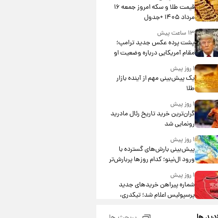
قیمت طلا و سکه امروز جمعه ۱۶
مرداد ۱۴۰۵ +جدول
۱۳ ساعت پیش
پشت پرده عکس جدید ترامپ؛
مقام آمریکایی درباره وضعیت او
چه گفت؟
۱ روز پیش
یک پیش‌بینی مهم از آینده بازار
طلا
۱ روز پیش
گران‌ترین خرید تاریخ رئال مادرید
رونمایی شد
۱ روز پیش
پیش‌بینی بارش‌های گسترده با
ورود ال‌نینو؛ کدام روزها پربارش‌تر
خواهند بود؟
۱ روز پیش
شماره پیراهن خریدهای جدید
پرسپولیس اعلام شد؛ تیکدری،
محبی و سرگیف با اعداد ویژه
۱ روز پیش
زدید ها