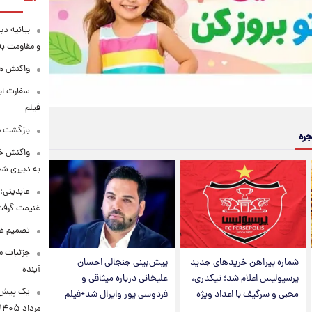
بیانیه د
و مقاومت به 
واکنش همت
سفارت ایر
فیلم
بازگشت ما
جره
واکنش خب
به دبیری شع
عابدینی: 
غنیمت گرف
تصمیم غی
جزئیات مح
شماره پیراهن خریدهای جدید
پیش‌بینی جنجالی احسان
آینده
پرسپولیس اعلام شد؛ تیکدری،
علیخانی درباره میثاقی و
محبی و سرگیف با اعداد ویژه
فردوسی پور وایرال شد+فیلم
مرداد ۱۴۰۵