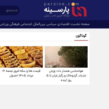
صفحه نخست
اقتصادی
سیاسی
بین‌الملل
اجتماعی
فرهنگی
ورزشی
گوناگون
هواشناسی هشدار داد: وزش
قیمت طلا و سکه امروز جمعه ۱۶
تندباد، گردوخاک و رگبار باران تا ۵
مرداد ۱۴۰۵ +جدول
روز آینده