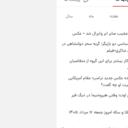
پربحث ها
جزئیات فعال‌سازی «کیف پول
ایران» اعلام شد+فیلم
هفته
ماه
سال
۱ روز پیش
تغییر تند قیمت محصولات
ایران‌خودرو و سایپا امروز پنجشنبه
عجیب صابر ابر وایرال شد + عکس
۱۵ مرداد ۱۴۰۵ +جدول
۱ روز پیش
قیمت طلا و سکه امروز پنجشنبه
اسی دو بازیگر؛ گریه سحر دولتشاهی در
۱۵ مرداد ۱۴۰۵
شاکری+فیلم
۱ روز پیش
کار بیشتر برای این گروه از متقاضیان
شارژ جدید کالابرگ برای سه
دهک؛ جزئیات اعلام شد
ه عکس جدید ترامپ؛ مقام آمریکایی
عیت او چه گفت؟
اوت؛ وقتی هیروشیما در دیگ قیر
قیمت طلا و سکه امروز جمعه ۱۶ مرداد ۱۴۰۵