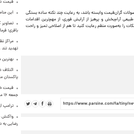
قیمت دلار د
این مناط
حصولات گران‌قیمت وابسته باشد، به رعایت چند نکته ساده بستگی
بیعی آرام‌بخش و پرهیز از آرایش فوری، از مهم‌ترین اقدامات
تصاویر ک
 را به‌صورت منظم رعایت کنید تا هم از اصلاحی تمیز و راحت
باقری؛ فرم
مراکز نظ
تهدید تند
بهترین م
ائتلاف د
پاکستان مت
قیمت خو
جمعه ۱۶ مرداد منتشر شد
ترامپ از
واکنش خ
رضایی به د