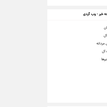
 خبر - وب گردی
ان
آل
مردانه
 آل
برها