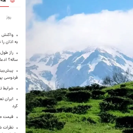
روز
واکنش س
به اذان را 
ساله؟ ادعا
پیش‌بینی
فردوسی پور
شرایط تف
کرد
قیمت طلا و 
نظرات شن