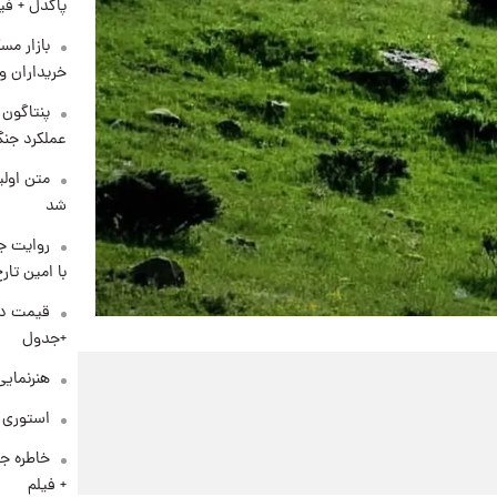
پاکدل + فی
بازار مس
خریداران و
عملکرد جنگ
متن اولی
شد
روایت ج
با امین تار
+جدول
هنرنمایی
استوری م
خاطره جا
+ فیلم