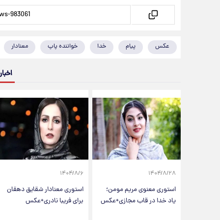
عکس
پیام
خدا
خواننده پاپ
معنادار
اخبار
۱۴۰۴/۸/۶
۱۴۰۴/۸/۲۸
استوری معنوی مریم مومن؛
استوری معنادار شقایق دهقان
یاد خدا در قاب مجازی+عکس
برای فریبا نادری+عکس