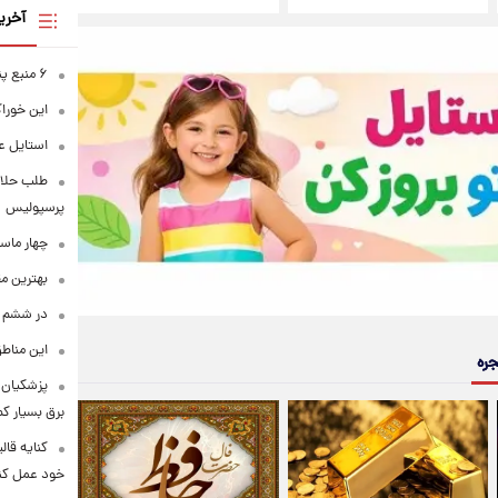
آخری
۶ منبع پنهان ویتامین C
این خوراک
استایل ع
طلب حلالی
پرسپولیس
چهار ماس
بهترین م
در ششم ا
این مناطق
جره
پزشکیان: 
برق بسیار ک
کنایه قال
خود عمل کن