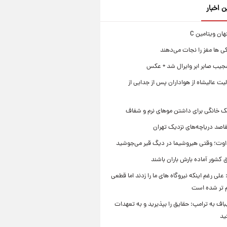
ن اخبار
ی ها مغز را نجات می‌دهند
جیب صابر ابر وایرال شد + عکس
ت عالیشاه از هواداران پس از جدایی از
ک خانگی برای داشتن موهای نرم و شفاف
قاصد دریاچه‌های نزدیک تهران
وت؛ وقتی هیروشیما در دیگ قیر می‌جوشید
 کشور آماده بارش باران باشند
علی رغم اینکه نیروگاه های ما را زدند اما قطعی
م تر شده است
یباف به ترامپ: حقایق را بپذیرید و به تعهدات
ید