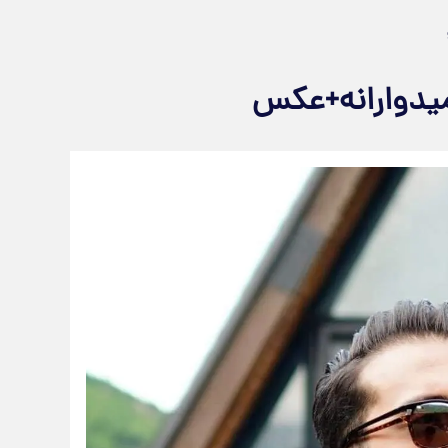
امیدوارانه+عکس