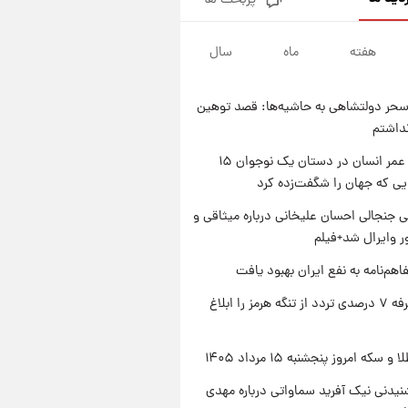
پربحث ها
فال قهوه روزانه پنجشنبه ۱۵ مرداد
ماه ۱۴۰۵
هفته
ماه
سال
۱ روز پیش
فال روزانه واقعی پنجشنبه ۱۵
مرداد ۱۴۰۵
حر دولتشاهی به حاشیه‌ها: قصد توهین
۱ روز پیش
نداشتم
ارزش سهام عدالت برای امروز
چهارشنبه ۱۴ مرداد + جدول
راز طول عمر انسان در دستان یک نوجوان ۱۵
یی که جهان را شگفت‌زده کرد
۱ روز پیش
آغاز طرح جدید فروش مشارکت در
 جنجالی احسان علیخانی درباره میثاقی و
تولید سایپا؛ نام خودرو، مبلغ پیش
 وایرال شد+فیلم
پرداخت و زمان تحویل | سود
مشارکت چند درصد است؟
اهم‌نامه به نفع ایران بهبود یافت
ایران تعرفه ۷ درصدی تردد از تنگه هرمز را ابلاغ
سکه امروز پنجشنبه ۱۵ مرداد ۱۴۰۵
یدنی نیک آفرید سماواتی درباره مهدی