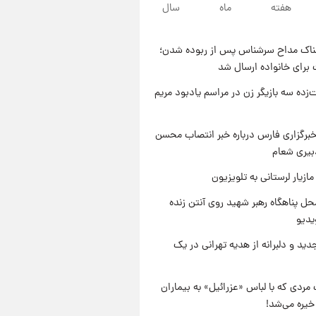
هفته
ماه
سال
۲۱ ساعت پیش
یک پیش ‌بینی مهم برای قیمت
دلار، طلا و سکه شنبه ۱۷ مرداد
ناک مداح سرشناس پس از ربوده شدن؛
۱۴۰۵
۲۲ ساعت پیش
 برای خانواده ارسال شد
بازیکن به درد نخور استقلال با
مقصد اروپا این تیم را ترک کرد!
‌زده سه بازیگر زن در مراسم یادبود مریم
۱ روز پیش
تصاویر کمتر دیده‌شده از شهیدان
برگزاری فارس درباره خبر انتصاب محسن
حاجی‌زاده و باقری؛ فرماندهان
بیری شعام
شهید هوافضای ایران
ازیار لرستانی به تلویزیون
ل پناهگاه‌ رهبر شهید روی آنتن زنده
یدیو
دید و دلبرانه از هدیه تهرانی در یک
مردی که با لباس «عزرائیل» به بیماران
خیره می‌شد!