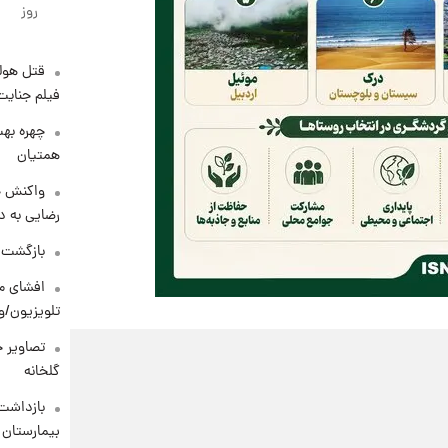
روز
قتل هول
فیلم جنایت
چهره بهت
همتیان
واکنش خ
رضایی به د
بازگشت م
افشای مح
تلویزیون/و
تصاویر ج
گلخانه
بازداشت 
بیمارستان 