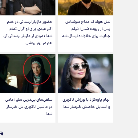
قتل هولناک مداح سرشناس
حضور مازیار لرستانی در ختم
پس از ربوده شدن؛ فیلم
اکبر عبدی برای او گران تمام
جنایت برای خانواده ارسال شد
شد!/ دزدی از مازیار لرستانی آن
هم در روز روشن
الهام پاوه‌نژاد با ورزش لاکچری
سلفی‌های پی‌درپی هلیا امامی
و استایل خاصش خبرساز شد!
در ماشین لاکچری‌اش خبرساز
شد!
پن