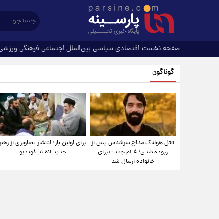
صفحه نخست
اقتصادی
سیاسی
بین‌الملل
اجتماعی
فرهنگی
ورزشی
گوناگون
قتل هولناک مداح سرشناس پس از
برای اولین بار؛ انتشار تصاویری از رهبر
ربوده شدن؛ فیلم جنایت برای
جدید انقلاب/ویدیو
خانواده ارسال شد