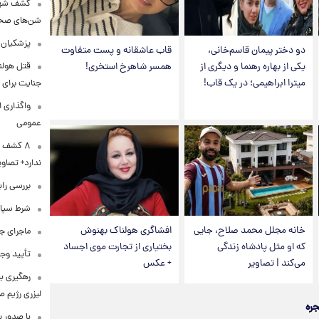
کشف شهره
شن‌های صحرا
پزشکیان:
دو دختر پیمان قاسم‌خانی،
قاب عاشقانه و پست متفاوت
قتل هولن
یکی از بهاره رهنما و دیگری از
همسر شاهرخ استخری!
میترا ابراهیمی؛ در یک قاب!
جنایت برای 
واگذاری ا
عمومی
۸ کشف ب
ندارد+ تصاوی
بررسی راب
شرط سپاه 
خانه مجلل محمد صلاح، جایی
افشاگری هولناک بهنوش
ماجرای ج
که او مثل پادشاه زندگی
بختیاری از تجارت موی اجساد
تأیید وجو
می‌کند | تصاویر
+ عکس
رهگیری ب
لیزری رژیم 
جره
با صدور پ