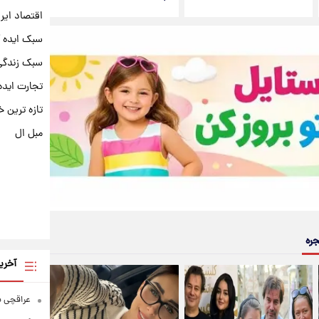
اقتصاد ایر
سبک ایده 
سبک زندگی 
تجارت ایده
تازه ترین خ
مبل ال
جره
آخری
عراقچی به ادعای سهم 