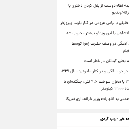
ه نظام‌دوست از بغل کردن دختری با
انه/ویدیو
 خلیلی با لباس عروس در کنار پارسا پیروزفر
تشاهی با این ویدئو بیشتر محبوب شد
ی آهنگی در وصف حضرت زهرا توسط
یلم
م یعنی کبدتان در خطر است
 دو سالگی و در کنار مادرش؛ سال ۱۳۳۱
سوخو-۳۰ با مخزن سوخت ۹.۶ تنی؛ جنگنده‌ای با
یلومتر
تی به اظهارات وزیر خزانه‌داری آمریکا
 خبر - وب گردی