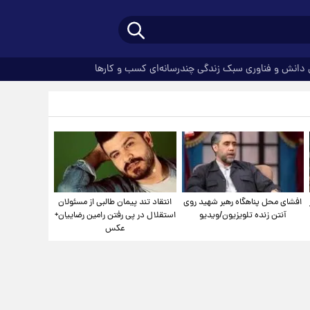
دانش و فناوری
سبک زندگی
چندرسانه‌ای
کسب و کارها
افشای محل پناهگاه‌ رهبر شهید روی
انتقاد تند پیمان طالبی از مسئولان
آنتن زنده تلویزیون/ویدیو
استقلال در پی رفتن رامین رضاییان+
عکس