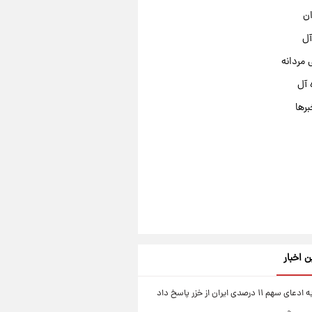
ان
آل
مردانه
 آل
برها
ن اخبار
۱۱ درصدی ایران از خزر پاسخ داد