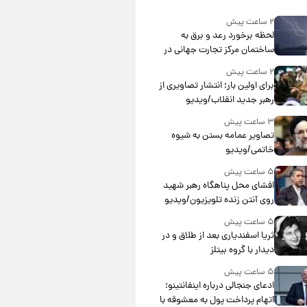
۲ ساعت پیش
لحظه برخورد رعد و برق به
ساختمان مرکز تجارت جهانی در
آمریکا + فیلم
۲ ساعت پیش
برای اولین بار؛ انتشار تصاویری از
رهبر جدید انقلاب/ویدیو
۳ ساعت پیش
تصاویر عمامه بستن به شیوه
خاتمی/ویدیو
۵ ساعت پیش
افشای محل پناهگاه‌ رهبر شهید
روی آنتن زنده تلویزیون/ویدیو
۵ ساعت پیش
ثریا اسفندیاری بعد از طلاق و در
دیدار با گروه بیتلز
۵ ساعت پیش
ادعای جنجالی درباره اینفانتینو؛
اتهام پرداخت پول به معشوقه با