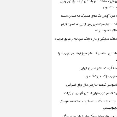
ای گمشده مصر باستان در اعماق دریا و زیر
 + تصاویر
 هنر، آوردن نگاه‌های مشترک به میدان است
اک مداح سرشناس پس از ربوده شدن؛ فیلم
خانواده ارسال شد
ملاک تملیکی و مازاد بانک سرمایه از طریق مزایده
استان شناسی که علم هنوز توضیحی برای آنها
ر
طه قیمت طلا و دلار در ایران
برای بازگشایی تنگه هرمز
اسوسی کارمند سازمان ملل برای اسرائیل
د فسفر در بمباران استان فارس + جزئیات
ا چند دلار؛ شکست سنگین سامانه ضد موشکی
صهیونیستی
یامی؛ مدیرعامل بانک ملی ایران روز خبرنگار را