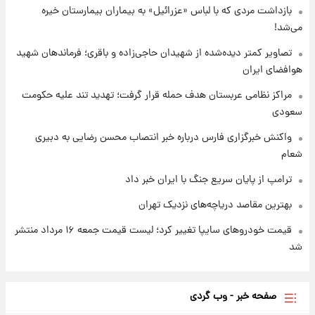
بازداشت مردی که با لباس «عزرائیل» به بیماران بیمارستان خیره
می‌شد!
۱ روز پیش
شارژ جدید کالابرگ برای سه دهک؛ جزئیات اعلام
تصاویر کمتر دیده‌شده از شهیدان حاجی‌زاده و باقری؛ فرماندهان شهید
شد
هوافضای ایران
مراکز نظامی عربستان هدف حمله قرار گرفت؛ تهدید تند علیه حکومت
سعودی
واکنش خبرگزاری فارس درباره خبر انتصاب محسن رضایی به دبیری
شعام
ترامپ از پایان سریع جنگ با ایران خبر داد
بهترین مقاصد دریاچه‌های نزدیک تهران
قیمت خودروهای سایپا تغییر کرد؛ لیست قیمت جمعه ۱۶ مرداد منتشر
شد
صفحه خبر - وب گردی