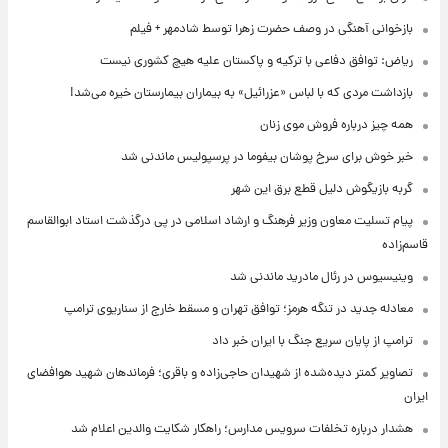
بازخوانی آهنگی در وصف حضرت زهرا توسط شادمهر + فیلم
ریاض: توافق دفاعی با ترکیه و پاکستان علیه هیچ کشوری نیست
بازداشت مردی که با لباس «عزرائیل» به بیماران بیمارستان خیره می‌شد!
همه چیز درباره فروش موی زنان
خبر خوش برای سرخ پوشان بیفوما در پرسپولیس ماندنی شد
گربه بازیگوش دلیل قطع برق این شهر
پیام تسلیت معاون وزیر فرهنگ و ارشاد اسلامی در پی درگذشت استاد ابوالقاسم
قاسم‌زاده
وینیسیوس در رئال مادرید ماندنی شد
معادله جدید در تنگه هرمز؛ توافق تهران و مسقط خارج از سناریوی ترامپ
ترامپ از پایان سریع جنگ با ایران خبر داد
تصاویر کمتر دیده‌شده از شهیدان حاجی‌زاده و باقری؛ فرماندهان شهید هوافضای
ایران
هشدار درباره تخلفات سرویس مدارس؛ راهکار شکایت والدین اعلام شد