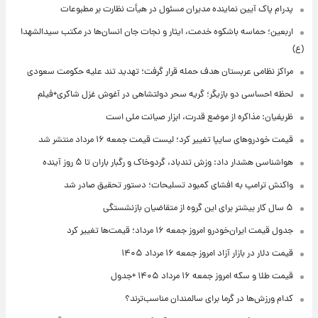
پدرام پاک آیین نماینده مدیران مسئول در هیأت نظارت بر مطبوعات
اربعین؛ حماسه باشکوه خدمت، ایثار و نجات جان انسان‌ها در مکتب سیدالشهدا
(ع)
مراکز نظامی عربستان هدف حمله قرار گرفت؛ تهدید تند علیه حکومت سعودی
لحظه احساسی دو بازیگر؛ گریه سحر دولتشاهی در آغوش غزل شاکری+فیلم
ظریفیان: مذاکره از موضع قدرت، ابزار صیانت ملی است
قیمت خودروهای سایپا تغییر کرد؛ لیست قیمت جمعه ۱۶ مرداد منتشر شد
هواشناسی هشدار داد: وزش تندباد، گردوخاک و رگبار باران تا ۵ روز آینده
واکنش ترامپ به افشای کمبود تسلیحات؛ دستور تحقیق صادر شد
۵ سال کار بیشتر برای این گروه از متقاضیان بازنشستگی
جدول قیمت ایران‌خودرو امروز جمعه ۱۶ مرداد؛ قیمت‌ها تغییر کرد
قیمت دلار در بازار آزاد امروز جمعه ۱۶ مرداد ۱۴۰۵
قیمت طلا و سکه امروز جمعه ۱۶ مرداد ۱۴۰۵ +جدول
کدام ورزش‌ها در گرما برای سالمندان مناسب‌ترند؟