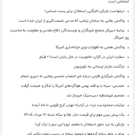
اجتماعی است
درخواست بازیکن لالیگایی استقلال برای پست حساس!
واکنش بقایی به سخنان ترامپ که مدعی غنیمت‌گیری از ایران شده است
بیانیه دبیرکل مجمع خبرنگاران و نویسندگان دفاع مقدس و مقاومت به مناسبت
روز خبرنگار
واکنش همتی به اظهارات وزیر خزانه‌داری آمریکا
سفارت ایران در کازان: ماموریت در حال پایان است! + فیلم
بازگشت مازیار لرستانی به تلویزیون
واکنش خبرگزاری فارس درباره خبر انتصاب محسن رضایی به دبیری شعام
عابدینی: سپاه با پدافند بومی هواگردهای آمریکا را شکار و غنیمت گرفت
تصمیم غیرمنتظره دیپ‌سیک خبرساز شد
جزئیات محدودیت تردد در آزادراه تهران کرج قزوین تا ماه آینده
یک پیش ‌بینی مهم برای قیمت دلار، طلا و سکه شنبه ۱۷ مرداد ۱۴۰۵
بازیکن به درد نخور استقلال با مقصد اروپا این تیم را ترک کرد!
عراق بر خلع سلاح گروه‌ها و انحصار سلاح در دست دولت تاکید کرد