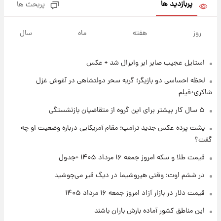
پربازدید ها
پربحث ها
۱ روز پیش
پیش‌بینی بارش‌های گسترده با ورود ال‌نینو؛ کدام
روز
هفته
ماه
سال
روزها پربارش‌تر خواهند بود؟
استایل عجیب صابر ابر وایرال شد + عکس
۱ روز پیش
شماره پیراهن خریدهای جدید پرسپولیس اعلام
لحظه احساسی دو بازیگر؛ گریه سحر دولتشاهی در آغوش غزل
شد؛ تیکدری، محبی و سرگیف با اعداد ویژه
شاکری+فیلم
۱ روز پیش
۵ سال کار بیشتر برای این گروه از متقاضیان بازنشستگی
جزئیات فعال‌سازی «کیف پول ایران» اعلام
پشت پرده عکس جدید ترامپ؛ مقام آمریکایی درباره وضعیت او چه
شد+فیلم
گفت؟
۱ روز پیش
قیمت طلا و سکه امروز جمعه ۱۶ مرداد ۱۴۰۵ +جدول
تغییر تند قیمت محصولات ایران‌خودرو و سایپا
امروز پنجشنبه ۱۵ مرداد ۱۴۰۵ +جدول
در ششم اوت؛ وقتی هیروشیما در دیگ قیر می‌جوشید
قیمت دلار در بازار آزاد امروز جمعه ۱۶ مرداد ۱۴۰۵
۱ روز پیش
این مناطق کشور آماده بارش باران باشند
قیمت طلا و سکه امروز پنجشنبه ۱۵ مرداد ۱۴۰۵