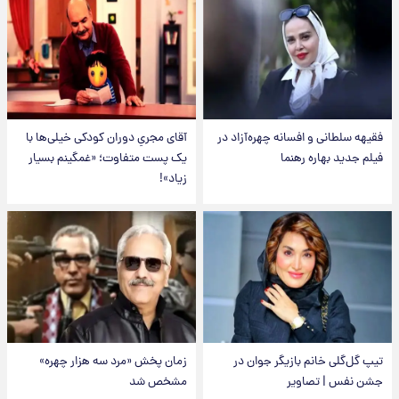
فقیهه سلطانی و افسانه چهره‌آزاد در
آقای مجریِ دوران کودکی خیلی‌ها با
فیلم جدید بهاره رهنما
یک پست متفاوت؛ «غمگینم بسیار
زیاد»!
تیپ گل‌گلی خانم بازیگر جوان در
زمان پخش «مرد سه هزار چهره»
جشن نفس | تصاویر
مشخص شد