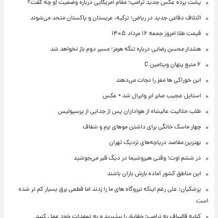
پشت پرده عکس جدید ترامپ؛ مقام آمریکایی درباره وضعیت او چه گفت؟
ائتلاف دفاعی جدید در ریاض؛ ترکیه، عربستان و پاکستان متحد می‌شوند
قیمت طلا امروز جمعه ۱۶ مرداد ۱۴۰۵
هشدار محسن رضایی درباره تنگه هرمز؛ مسیر دوم باز نخواهد شد
۶ منبع پنهان ویتامین C
این خوراکی ها مغز را نجات می‌دهند
استایل عجیب صابر ابر وایرال شد + عکس
طلب حلالیت عالیشاه از هواداران پس از جدایی از پرسپولیس
چهار ماسک خانگی برای داشتن موهای نرم و شفاف
بهترین مقاصد دریاچه‌های نزدیک تهران
در ششم اوت؛ وقتی هیروشیما در دیگ قیر می‌جوشید
این مناطق کشور آماده بارش باران باشند
پزشکیان: علی رغم اینکه نیروگاه های ما را زدند اما قطعی برق بسیار کم تر شده
است
کنایه قالیباف به ترامپ: حقایق را بپذیرید و به تعهدات خود عمل کنید