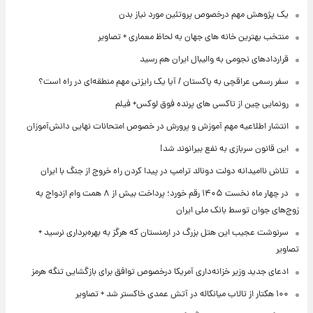
یک پژوهش مهم درخصوص پروتئین مورد نیاز بدن
منتخب بهترین خانه های جهان به لحاظ معماری + تصاویر
قراردادهای نجومی به والیبال ایران هم رسید
سفر رسمی عراقچی به پاکستان / آیا یک رایزنی مهم منطقه‌ای در راه است؟
رونمایی چین از تاکسی های پرنده فوق لوکس+ فیلم
انتشار اطلاعیه مهم آموزش و پرورش در خصوص امتحانات نهایی دانش‌آموزان
این قانون سربازی به نفع بیرانوند شد!
تلاش ناامیدانه‌ دولت دونالد ترامپ در پیدا کردن راه خروج از جنگ با ایران
در چهار ماه نخست ۱۴۰۵ رقم خورد؛ پرداخت بیش از ۸ همت وام ازدواج به
زوج‌های جوان توسط بانک ملی ایران
سرنوشت عجیب این هتل بزرگ در ارمنستان که هرگز به بهره‌برداری نرسید +
تصاویر
ادعای جدید وزیر خزانه‌داری آمریکا درخصوص توافق برای بازگشایی تنگه هرمز
۱۰۰ هکتار از تالاب میانکاله در آتش عمدی خاکستر شد + تصاویر