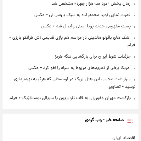
زمان پخش «مرد سه هزار چهره» مشخص شد
۱ روز پیش
پروین اعتصامی در دوران نوجوانی؛ اواخر دهه
قدرت نمایی نوید محمدزاده به سبک بروس لی + عکس
۱۲۹۰ شمسی
پست مفهومی جدید پویا امینی وایرال شد + عکس
۱ روز پیش
اشک های پائولو مالدینی در مراسم هم بازی قدیمی اش فرانکو بارزی +
قدرت‌نمایی نظامی چین؛ بمب‌افکن حامل موشک
فیلم
هسته‌ای در آسمان ظاهر شد
جزئیات شرط ایران برای بازگشایی تنگه هرمز
آمریکا برخی از تحریم‌های مربوط به سپاه را لغو کرد + عکس
سرنوشت عجیب این هتل بزرگ در ارمنستان که هرگز به بهره‌برداری
نرسید + تصاویر
بازگشت مهران غفوریان به قاب تلویزیون با سریالی نوستالژیک + فیلم
صفحه خبر - وب گردی
اقتصاد ایران