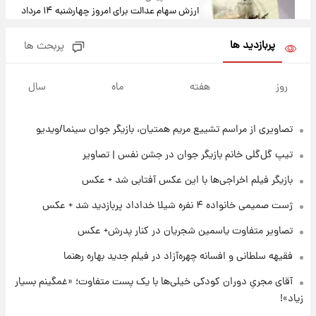
ارزش سهام عدالت برای امروز چهارشنبه ۱۴ مرداد
+ جدول
پربازدید ها
پربحث ها
۲۲ ساعت پیش
آغاز طرح جدید فروش مشارکت در تولید سایپا؛
روز
هفته
ماه
سال
نام خودرو، مبلغ پیش پرداخت و زمان تحویل |
سود مشارکت چند درصد است؟
تصاویری از مراسم تشییع مریم همتیان، بازیگر جوان سینما/ویدیو
۲۳ ساعت پیش
زمان پخش «مرد سه هزار چهره» مشخص شد
تیپ گل‌گلی خانم بازیگر جوان در جشن نفس | تصاویر
بازیگر فیلم اخراجی‌ها با این عکس آفتابی شد + عکس
۲۳ ساعت پیش
ژست صمیمی خانواده ۴ نفره شیلا خداداد پربازدید شد + عکس
کار استقلال و رامین رضاییان رسما تمام شد +
عکس / خداحافظی صمیمانه آبی ها با رامین!
تصاویر متفاوت یاسمین شجریان در کنار پدرش+ عکس
فقیهه سلطانی و افسانه چهره‌آزاد در فیلم جدید بهاره رهنما
۱ روز پیش
آتش اختلاف در اینستاگرام؛ تمجید از حردانی به
آقای مجریِ دوران کودکی خیلی‌ها با یک پست متفاوت؛ «غمگینم بسیار
مذاق رضاییان خوش نیامد+عکس
زیاد»!