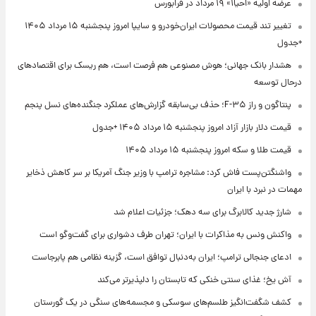
عرضه اولیه «احیا۱» ۱۹ مرداد در فرابورس
تغییر تند قیمت محصولات ایران‌خودرو و سایپا امروز پنجشنبه ۱۵ مرداد ۱۴۰۵
+جدول
هشدار بانک جهانی؛ هوش مصنوعی هم فرصت است، هم ریسک برای اقتصادهای
درحال توسعه
پنتاگون و راز F-۳۵؛ حذف بی‌سابقه گزارش‌های عملکرد جنگنده‌های نسل پنجم
قیمت دلار بازار آزاد امروز پنجشنبه ۱۵ مرداد ۱۴۰۵ +جدول
قیمت طلا و سکه امروز پنجشنبه ۱۵ مرداد ۱۴۰۵
واشنگتن‌پست فاش کرد: مشاجره ترامپ با وزیر جنگ آمریکا بر سر کاهش ذخایر
مهمات در نبرد با ایران
شارژ جدید کالابرگ برای سه دهک؛ جزئیات اعلام شد
واکنش ونس به مذاکرات با ایران؛ تهران طرف دشواری برای گفت‌وگو است
ادعای جنجالی ترامپ؛ ایران به‌دنبال توافق است، گزینه نظامی هم پابرجاست
آش یخ؛ غذای سنتی خنکی که تابستان را دلپذیرتر می‌کند
کشف شگفت‌انگیز طلسم‌های سوسکی و مجسمه‌های سنگی در یک گورستان