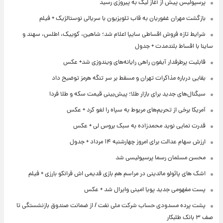
پرسپولیس پیش از آغاز لیگ به پیروزی رسید
بازگشت مهران غفوریان به قاب تلویزیون با سریالی نوستالژیک + فیلم
شرایط تازه فروش اقساطی سایپا اعلام شد؛ شاهین، کوییک، اطلس، سهند و
ساینا با اقساط بلندمدت + جدول
قابلیت پرطرفدار آیفون راهی رایانه‌های ویندوزی شد+ عکس
بقایی درباره مذاکرات تهران و مسقط بر سر تنگه هرمز توضیح داد
سیگنال‌های جدید برای بازار طلا؛ پیش‌بینی قیمت سکه و طلا فردا
آمریکا برخی از تحریم‌های مربوط به سپاه را لغو کرد + عکس
قدرت نمایی نوید محمدزاده به سبک بروس لی + عکس
ارزش سهام عدالت برای امروز چهارشنبه ۱۴ مرداد + جدول
محسن مسلمان رسما پرسپولیسی شد
اشک های پائولو مالدینی در مراسم هم بازی قدیمی اش فرانکو بارزی + فیلم
پست مفهومی جدید پویا امینی وایرال شد + عکس
پشت پرده‌ مسدودی حساب شرکت ملی نفت / از ضمانت صندوق بازنشستگی تا
صف ۳ بانک طلبکار