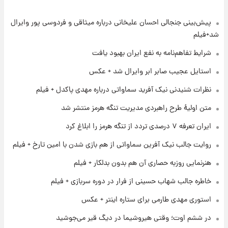
پیش‌بینی جنجالی احسان علیخانی درباره میثاقی و فردوسی پور وایرال
۱ روز پیش
قیمت طلا و سکه امروز پنجشنبه ۱۵ مرداد ۱۴۰۵
شد+فیلم
شرایط تفاهم‌نامه به نفع ایران بهبود یافت
۱ روز پیش
استایل عجیب صابر ابر وایرال شد + عکس
شارژ جدید کالابرگ برای سه دهک؛ جزئیات اعلام
نظرات شنیدنی نیک آفرید سماواتی درباره مهدی پاکدل + فیلم
شد
متن اولیۀ طرح راهبردی مدیریت تنگه هرمز منتشر شد
۱ روز پیش
ایران تعرفه ۷ درصدی تردد از تنگه هرمز را ابلاغ کرد
شرایط تازه فروش اقساطی سایپا اعلام شد؛
شاهین، کوییک، اطلس، سهند و ساینا با اقساط
روایت جالب نیک آفرین سماواتی از هم بازی شدن با امین تارخ + فیلم
بلندمدت + جدول
هنرنمایی روزبه حصاری آن هم بدون بدلکار + فیلم
۱ روز پیش
سیگنال‌های جدید برای بازار طلا؛ پیش‌بینی
خاطره جالب شهاب حسینی از فرار در دوره سربازی + فیلم
قیمت سکه و طلا فردا
استوری مهدی طارمی برای ستاره اینتر + عکس
۱ روز پیش
در ششم اوت؛ وقتی هیروشیما در دیگ قیر می‌جوشید
فال حافظ پنجشنبه ۱۵ مرداد ماه ۱۴۰۵