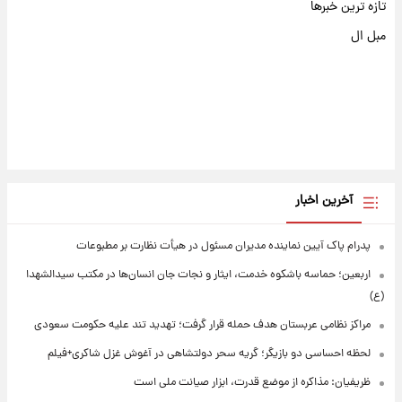
تازه ترین خبرها
مبل ال
آخرین اخبار
پدرام پاک آیین نماینده مدیران مسئول در هیأت نظارت بر مطبوعات
اربعین؛ حماسه باشکوه خدمت، ایثار و نجات جان انسان‌ها در مکتب سیدالشهدا
(ع)
مراکز نظامی عربستان هدف حمله قرار گرفت؛ تهدید تند علیه حکومت سعودی
لحظه احساسی دو بازیگر؛ گریه سحر دولتشاهی در آغوش غزل شاکری+فیلم
ظریفیان: مذاکره از موضع قدرت، ابزار صیانت ملی است