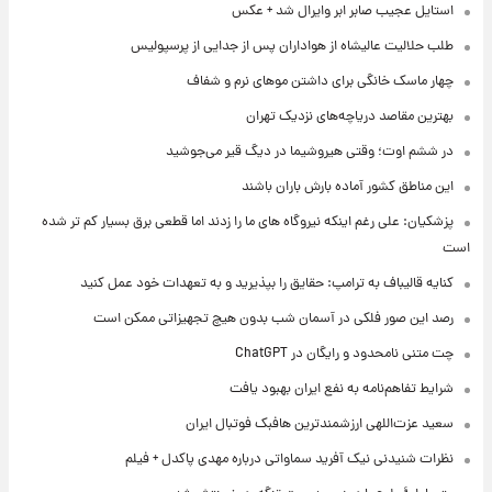
استایل عجیب صابر ابر وایرال شد + عکس
طلب حلالیت عالیشاه از هواداران پس از جدایی از پرسپولیس
چهار ماسک خانگی برای داشتن موهای نرم و شفاف
بهترین مقاصد دریاچه‌های نزدیک تهران
در ششم اوت؛ وقتی هیروشیما در دیگ قیر می‌جوشید
این مناطق کشور آماده بارش باران باشند
پزشکیان: علی رغم اینکه نیروگاه های ما را زدند اما قطعی برق بسیار کم تر شده
است
کنایه قالیباف به ترامپ: حقایق را بپذیرید و به تعهدات خود عمل کنید
رصد این صور فلکی در آسمان شب بدون هیچ تجهیزاتی ممکن است
چت متنی نامحدود و رایگان در ChatGPT
شرایط تفاهم‌نامه به نفع ایران بهبود یافت
سعید عزت‌اللهی ارزشمندترین هافبک فوتبال ایران
نظرات شنیدنی نیک آفرید سماواتی درباره مهدی پاکدل + فیلم