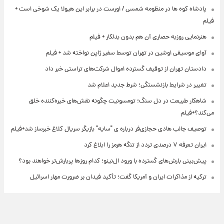
پادشاه کوه ها در منظومه شمسی / اورست در برابر این هیولا یک شوخی است +
فیلم
هنرنمایی روزبه حصاری آن هم بدون بدلکار + فیلم
آوای موسیقی اوشین در تهران توسط سفیر ژاپن نواخته شد + فیلم
دادستان تهران از توقیف گسترده اموال شرکت‌های تراستی خبر داد
تغییر در شرایط بازنشستگی؛ شرط جدید اعلام شد
شاهکار طبیعت در دل سنگ؛ تومسونیت چگونه نقش‌های خیره‌کننده خلق
می‌کند؟+فیلم
توصیف جالب هادی حجازی‌فر درباره ی "سایه" بازیگر سریال کلاغ خبرساز شد+فیلم
ایران تعرفه ۷ درصدی تردد از تنگه هرمز را ابلاغ کرد
پیش‌بینی بارش‌های گسترده با ورود ال‌نینو؛ کدام روزها پربارش‌تر خواهند بود؟
ترکیه از مذاکرات ایران و آمریکا گفت؛ تأکید فیدان بر ضرورت مهار اسرائیل