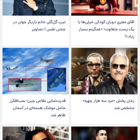
آقای مجریِ دوران کودکی خیلی‌ها با
تیپ گل‌گلی خانم بازیگر جوان در
یک پست متفاوت؛ «غمگینم بسیار
جشن نفس | تصاویر
زیاد»!
زمان پخش «مرد سه هزار چهره»
قدرت‌نمایی نظامی چین؛ بمب‌افکن
مشخص شد
حامل موشک هسته‌ای در آسمان
ظاهر شد