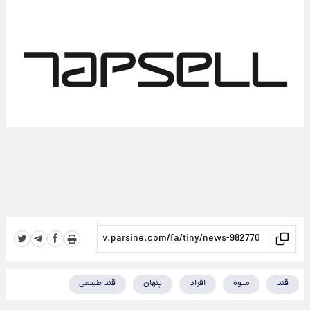
قند
میوه
افراد
پنهان
قند طبیعی