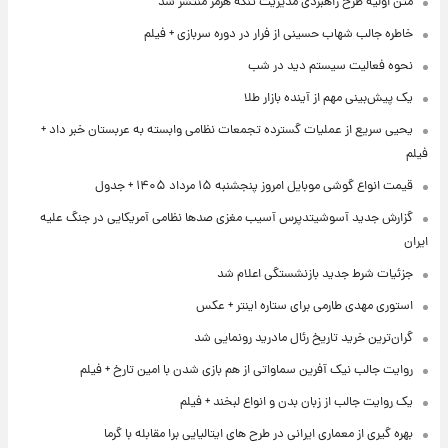
متن اولیۀ طرح راهبردی مدیریت تنگه هرمز منتشر شد
خاطره جالب شهاب حسینی از فرار در دوره سربازی + فیلم
نحوه فعالیت سیستم دید در شب
یک پیش‌بینی مهم از آینده بازار طلا
یحیی سریع از عملیات گسترده تجمعات نظامی وابسته به عربستان خبر داد +
فیلم
قیمت انواع گوشی موبایل امروز پنجشنبه ۱۵ مرداد ۱۴۰۵ + جدول
گزارش جدید آسوشیتدپرس آسیب مغزی صدها نظامی آمریکایی در جنگ علیه
ایران
جزئیات شرط جدید بازنشستگی اعلام شد
استوری مهدی طارمی برای ستاره اینتر + عکس
گران‌ترین خرید تاریخ رئال مادرید رونمایی شد
روایت جالب نیک آفرین سماواتی از هم بازی شدن با امین تارخ + فیلم
یک روایت جالب از زبان بدن و انواع لبخند + فیلم
بهره گیری از معماری ایرانی در طرح های ایتالیایی برا مقابله با گرما