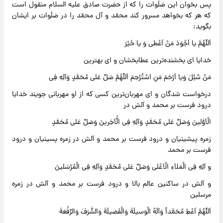
پس بخوان این صَلَوات را که از حضرت صادق علیه السلام منقول است
که هر که بخواهد مسرور کند محمّد و آل محمّد را در صَلَوات بر ایشان
بگوید:
اَللّهُمَّ یا اَجْوَدَ مَنْ اَعْطی وَ یا خَیْرَ
خدایا ای بخشنده‌ترین عطابخشان و ای بهترین
مَنْ سُئِلَ وَیا اَرْحَمَ مَنِ اسْتُرْحِمَ اَللّهُمَّ صَلِّ عَلی مُحَمَّدٍ وَآلِهِ فِی
درخواست شدگان و ای مهربان‌ترین کسی که از او مهربانی جویند خدایا
درود فرست بر محمد و آلش در
الْاَوَّلینَ وَصَلِّ عَلی مُحَمَّدٍ وَآلِهِ فِی الّْاَخِرینَ وَصَلِّ عَلی مُحَمَّدٍ
زمره پیشینیان و درود فرست بر محمد و آلش در زمره پسینیان و درود
فرست بر محمد
و آلِهِ فِی الْمَلاَءِ الْاَعْلی وَصَلِّ عَلی مُحَمَّدٍ وَآلِهِ فِی الْمُرْسَلینَ
و آلش در ساکنین عالم بالا و درود فرست بر محمد و آلش در زمره
مرسلین
اَللّهُمَّ اَعْطِ مُحَمَّداً وَآلَهُ الْوَسیلَةَ وَالْفَضیلَةَ وَالشَّرَفَ وَالرِّفْعَةَ