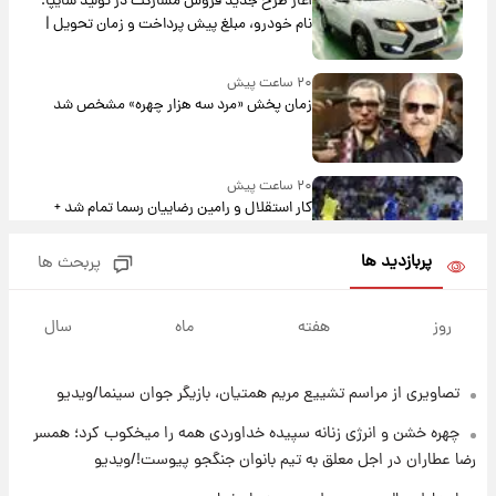
آغاز طرح جدید فروش مشارکت در تولید سایپا؛
نام خودرو، مبلغ پیش پرداخت و زمان تحویل |
سود مشارکت چند درصد است؟
۲۰ ساعت پیش
زمان پخش «مرد سه هزار چهره» مشخص شد
۲۰ ساعت پیش
کار استقلال و رامین رضاییان رسما تمام شد +
عکس / خداحافظی صمیمانه آبی ها با رامین!
پربازدید ها
پربحث ها
۲۱ ساعت پیش
آتش اختلاف در اینستاگرام؛ تمجید از حردانی به
روز
هفته
ماه
سال
مذاق رضاییان خوش نیامد+عکس
تصاویری از مراسم تشییع مریم همتیان، بازیگر جوان سینما/ویدیو
۲۱ ساعت پیش
پروین اعتصامی در دوران نوجوانی؛ اواخر دهه
چهره خشن و انرژی زنانه سپیده خداوردی همه را میخکوب کرد؛ همسر
۱۲۹۰ شمسی
رضا عطاران در اجل معلق به تیم بانوان جنگجو پیوست!/ویدیو