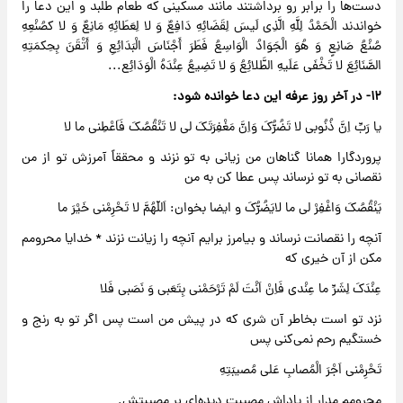
دست‌ها را برابر رو برداشتند مانند مسکینی که طعام طلبد و این دعا را
خواندند الْحَمْدُ لِلَّهِ الَّذِی لَیسَ لِقَضَائِهِ دَافِعٌ وَ لا لِعَطَائِهِ مَانِعٌ وَ لا کصُنْعِهِ
صُنْعُ صَانِعٍ وَ هُوَ الْجَوَادُ الْوَاسِعُ فَطَرَ أَجْنَاسَ الْبَدَائِعِ وَ أَتْقَنَ بِحِکمَتِهِ
الصَّنَائِعَ لا تَخْفَی عَلَیهِ الطَّلائِعُ وَ لا تَضِیعُ عِنْدَهُ الْوَدَائِع...
۱۲- در آخر روز عرفه این دعا خوانده شود:
یا رَبِّ اِنَّ ذُنُوبی لا تَضُرُّکَ وَاِنَّ مَغْفِرَتَکَ لی لا تَنْقُصُکَ فَاَعْطِنی ما لا
پروردگارا همانا گناهان من زیانی به تو نزند و محققاً آمرزش تو از من
نقصانی به تو نرساند پس عطا کن به من
یَنْقُصُکَ وَاغْفِرْ لی ما لایَضُرُّکَ و ایضا بخوان: اَللّهُمَّ لا تَحْرِمْنی خَیْرَ ما
آنچه را نقصانت نرساند و بیامرز برایم آنچه را زیانت نزند * خدایا محرومم
مکن از آن خیری که
عِنْدَکَ لِشَرِّ ما عِنْدی فَاِنْ اَنْتَ لَمْ تَرْحَمْنی بِتَعَبی وَ نَصَبی فَلا
نزد تو است بخاطر آن شری که در پیش من است پس اگر تو به رنج و
خستگیم رحم نمی‌کنی پس
تَحْرِمْنی اَجْرَ الْمُصابِ عَلی مُصیبَتِهِ
محرومم مدار از پاداش مصیبت دیده‌ای بر مصیبتش.