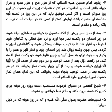
۲- زیارت امام حسین علیه السلام، که از هزار حج و هزار عمره و هزار
جهاد بالاتر است و احادیث، در کثرت فضیلت زیارت آن حضرت در این
روز متواتر است و اگر کسی توفیق یابد که در این روز در تحت قُبّه
مقدّسه آن حضرت باشد ثوابش کمتر از کسی که در عرفات است نیست
بلکه زیاده و مقدم است.
۳- بعد از نماز عصر پیش از آنکه مشغول به خواندن دعاهای عرفه شود
در زیر آسمان دو رکعت نماز بجا آورد و نزد حق تعالی به گناهان خود
اعتراف و اقرار کند تا به ثواب عرفات رستگار شود و گناهانش آمرزیده
گردد. پس چون وقت زوال شد زیر آسمان رَوَد و نماز ظهر و عصر را با
رکوع و سجود نیکو به عمل آورد و چون فارغ شود دو رکعت نماز اقامه
کند. در رکعت اوّل بعد از حمد، توحید و در دوم بعد از حمد، قُل یا اَیُّهَا
الْکافِروُنَ خوانده شود. و بعد از آن چهار رکعت نماز بخواند که در هر
رکعت بعد از حمد، توحید پنجاه مرتبه بخواند. که این نماز، همان نماز
حضرت امیرالمؤمنین علیه السلام است.
۴- شیخ کفعمی در مصباح فرموده مستحب است روزه روز عرفه برای
کسی که ضعف پیدا نکند و مانع دعا خواندن او نشود.
۵- تسبیحات حضرت رسول صَلَّی اللهِ عَلِیهِ وَ آله در روز عرفه که در ذیل
می‌آید: