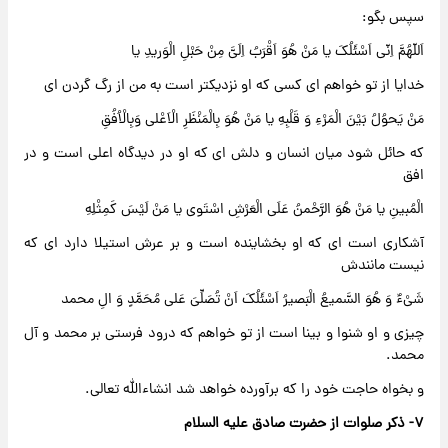
سپس بگو:
اَللّهُمَّ اِنّی اَسْئَلُکَ یا مَنْ هُوَ اَقْرَبُ اِلَیَّ مِنْ حَبْلِ الْوَریدِ یا
خدایا از تو خواهم ای کسی که او نزدیکتر است به من از رگ گردن ای
مَنْ یَحوُلُ بَیْنَ الْمَرْءِ وَ قَلْبِهِ یا مَنْ هُوَ بِالْمَنْظَرِ الْاَعْلی وَبِالْاُفُقِ
که حائل شود میان انسان و دلش ای که او در دیدگاه اعلی است و در
افق
الْمُبینِ یا مَنْ هُوَ الرَّحْمنُ عَلَی الْعَرْشِ اسْتَوی یا مَنْ لَیْسَ کَمِثْلِهِ
آشکاری است ای که او بخشاینده است و بر عرش استیلا دارد ای که
نیست مانندش
شَیْءٌ وَ هُوَ السَّمیعُ الْبَصیرُ اَسْئَلُکَ اَنْ تُصَلِّیَ عَلی مُحَمَّدٍ وَ الِ محمد
چیزی و او شنوا و بینا است از تو خواهم که درود فرستی بر محمد و آل
محمد.
و بخواه حاجت خود را که برآورده خواهد شد انشاءالله تعالی.
۷- ذکر صلوات از حضرت صادق علیه السلام