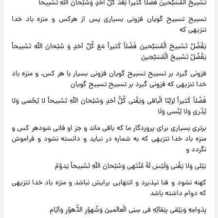
تَسْبیحَ الْمُسَبِّحینَ فَضْلاً کَثیراً بَعْدَ کُلِّ اَحَدٍ وَسُبْحانَ اللّهِ تَسْبیحاً
تسبیح تسبیح گویان فزونی بسیاری پس از هرکس و منزه باد خدا
تنزیهی که
یَفْضُلُ تَسْبیحَ الْمُسَبِّحینَ فَضْلاً کَثیراً مَعَ کُلِّ اَحَدٍ وَ سُبْحانَ اللّهِ تَسْبیحاً
یَفْضُلُ تَسْبیحَ الْمُسَبِّحِینَ
فزونی گیرد بر تسبیح تسبیح گویان فزونی بسیار با هر کس، و منزه باد
خدا تنزیهی که فزونی گیرد بر تسبیح تسبیح گویان
فَضْلاً کَثیراً لِرَبِّنَا الْباقی وَیَفْنی کُلُّ اَحَدٍ وَسُبْحانَ اللّهِ تَسْبیحاً لا یُحْصی وَلا
یُدْری وَلا یُنْسی وَلا
برتری بسیاری برای پروردگار ما که باقی ماند و جز او فانی شودهر کس و
منزه باد خدا تنزیهی که به شماره در نیاید و دانسته نشود و فراموش
نگردد و
یَبْلی وَلا یَفْنی وَلَیْسَ لَهُ مُنْتَهی وَسُبْحانَ اللّهِ تَسْبیحاً یَدوُمُ
کهنه نشود و فنا نپذیرد و انتهایی برایش نباشد و منزه باد خدا تنزیهی
که دوام داشته باشد
بِدَوامِهِ وَیَبْقی بِبَقآئِهِ فی سِنِی الْعالَمینَ وَشُهوُرِ الدُّهوُرِ وَاَیّامِ