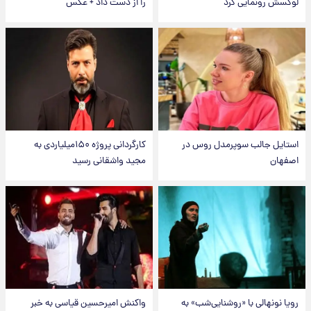
لوکسش رونمایی کرد
را از دست داد + عکس
استایل جالب سوپرمدل روس در
کارگردانی پروژه ۱۵۰میلیاردی به
اصفهان
مجید واشقانی رسید
رویا نونهالی با «روشنایی‌شب» به
واکنش امیرحسین قیاسی به خبر