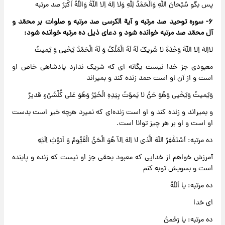
پس بگو سُبْحانَ اللّهِ وَالْحَمْدُ لِلّهِ وَلا اِلهَ اِلا اللّهُ وَاللّهُ اَکْبَرُ صد مرتبه
۶- سوره توحید صد مرتبه و آیة الکرسی صد مرتبه و صلوات بر محمّد و
آل محمّد صد مرتبه خوانده شود و دعای ذیل ده مرتبه خوانده شود:
لااِلهَ اِلا اللّهُ وَحْدَهُ لا شَریکَ لَهُ لَهُ الْمُلْکُ وَ لَهُ الْحَمْدُ یُحْیی وَ یُمیتُ
معبودی جز خدا نیست یگانه ای که شریک ندارد پادشاهی خاص او
است و از آن او است حمد زنده کند و بمیراند
وَیُمیتُ وَیُحْیی وَهُوَ حَیُّ لا یَموُتُ بِیَدِهِ الْخَیْرُ وَهُوَ عَلی کُلِّشَیْءٍ قدیرٌ
و بمیراند و زنده کند و او است زنده‌ای که نمیرد هرچه خیر است بدست
او است و او بر هر چیز توانا است.
ده مرتبه: اَسْتَغْفِرُ اللّهَ الَّذی لا اِلهَ اِلاّ هُوَ الْحَیُّ الْقَیُّومُ وَ اَتوُبُ اِلَیْهِ
آمرزش خواهم از خدایی که معبود بحقی جز او نیست که زنده و پاینده
است و بسویش توبه کنم
ده مرتبه: یا اَللّهُ
ای خدا
ده مرتبه: یا رَحْمنُ