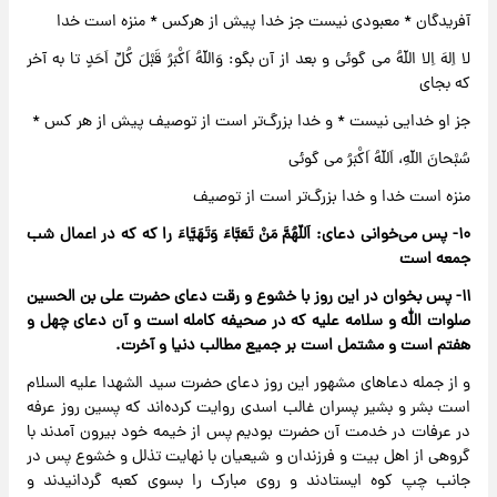
آفریدگان * معبودی نیست جز خدا پیش از هرکس * منزه است خدا
لا اِلهَ اِلا اللّهُ می گوئی و بعد از آن بگو: وَاللّهُ اَکْبَرُ قَبْلَ کُلِّ اَحَدٍ تا به آخر
که بجای
جز او خدایی نیست * و خدا بزرگ‌تر است از توصیف پیش از هر کس *
سُبْحانَ اللّهِ، اَللّهُ اَکْبَرُ می گوئی
منزه است خدا و خدا بزرگ‌تر است از توصیف
۱۰- پس می‌خوانی دعای: اَللّهُمَّ مَنْ تَعَبَّاءَ وَتَهَیَّاءَ را که که در اعمال شب
جمعه است
۱۱- پس بخوان در این روز با خشوع و رقت دعای حضرت علی بن الحسین
صلوات الله و سلامه علیه که در صحیفه کامله است و آن دعای چهل و
هفتم است و مشتمل است بر جمیع مطالب دنیا و آخرت.
و از جمله دعاهای مشهور این روز دعای حضرت سید الشهدا علیه السلام
است بشر و بشیر پسران غالب اسدی روایت کرده‌اند که پسین روز عرفه
در عرفات در خدمت آن حضرت بودیم پس از خیمه خود بیرون آمدند با
گروهی از اهل بیت و فرزندان و شیعیان با نهایت تذلل و خشوع پس در
جانب چپ کوه ایستادند و روی مبارک را بسوی کعبه گردانیدند و