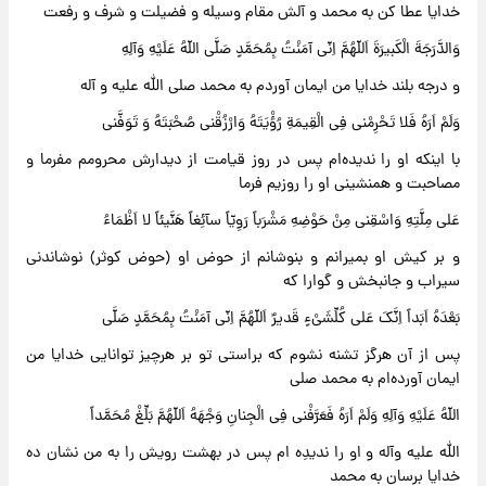
خدایا عطا کن به محمد و آلش مقام وسیله و فضیلت و شرف و رفعت
وَالدَّرَجَةَ الْکَبیرَةَ اَللّهُمَّ اِنّی آمَنْتُ بِمُحَمَّدٍ صَلَّی اللّهُ عَلَیْهِ وَآلِهِ
و درجه بلند خدایا من ایمان آوردم به محمد صلی الله علیه و آله
وَلَمْ اَرَهُ فَلا تَحْرِمْنی فِی الْقِیمَةِ رُؤْیَتَهُ وَارْزُقْنی صُحْبَتَهُ وَ تَوَفَّنی
با اینکه او را ندیده‌ام پس در روز قیامت از دیدارش محرومم مفرما و
مصاحبت و همنشینی او را روزیم فرما
عَلی مِلَّتِهِ وَاسْقِنی مِنْ حَوْضِهِ مَشْرَباً رَوِیّاً سآئِغاً هَنَّیئاً لا اَظْمَاءُ
و بر کیش او بمیرانم و بنوشانم از حوض او (حوض کوثر) نوشاندنی
سیراب و جانبخش و گوارا که
بَعْدَهُ اَبَداً اِنَّکَ عَلی کُلِّشَیْءٍ قَدیرٌ اَللّهُمَّ اِنّی آمَنْتُ بِمُحَمَّدٍ صَلَّی
پس از آن هرگز تشنه نشوم که براستی تو بر هرچیز توانایی خدایا من
ایمان آورده‌ام به محمد صلی
اللّهُ عَلَیْهِ وَآلِهِ وَلَمْ اَرَهُ فَعَرَّفْنی فِی الْجِنانِ وَجْهَهُ اَللّهُمَّ بَلِّغْ مُحَمَّداً
الله علیه وآله و او را ندیدِه ام پس در بهشت رویش را به من نشان ده
خدایا برسان به محمد