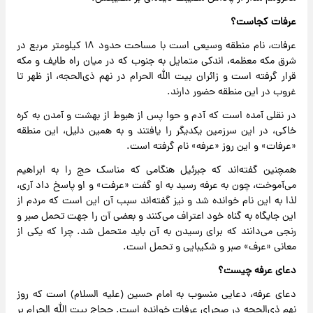
عرفات کجاست؟
عرفات، نام منطقه وسیعی است با مساحت حدود ۱۸ کیلومتر مربع در
شرق مکه معظمه، اندکی متمایل به جنوب که در میان راه طایف و مکه
قرار گرفته است و زائران بیت ‌الله الحرام در نهم ذی‌الحجه، از ظهر تا
غروب در این منطقه حضور دارند.
در نقلی آمده است که آدم و حوا پس از هبوط از بهشت و آمدن به کره
خاکی، در این سرزمین یکدیگر را یافتند و به همین دلیل، این منطقه
«عرفات» و این روز «عرفه» نام گرفته است.
همچنین گفته‌اند که جبرئیل هنگامی که مناسک حج را به ابراهیم
می‌آموخت، چون به عرفه رسید به او گفت «عرفت» و او پاسخ داد آری،
لذا به این نام خوانده شد و نیز گفته‌اند سبب آن این است که مردم از
این جایگاه به گناه خود اعتراف می‌کنند و بعضی آن را جهت تحمل صبر و
رنجی می‌دانند که برای رسیدن به آن باید متحمل شد. چرا که یکی از
معانی «عرف» صبر و شکیبایی و تحمل است.
دعای عرفه چیست؟
دعای عرفه، دعایی منسوب به امام حسین (علیه السلام) است که روز
نهم ذی‌الحجه در صحرای عرفات خوانده است. حجاج بیت الله الحرام بر