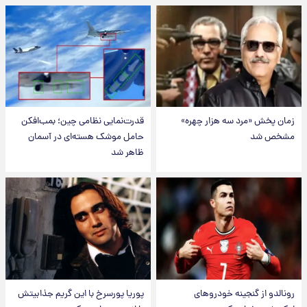
زمان پخش «مرد سه هزار چهره»
قدرت‌نمایی نظامی چین؛ بمب‌افکن
مشخص شد
حامل موشک هسته‌ای در آسمان
ظاهر شد
رونالدو از گنجینه خودروهای
پوریا پورسرخ با این گریم جذابیتش