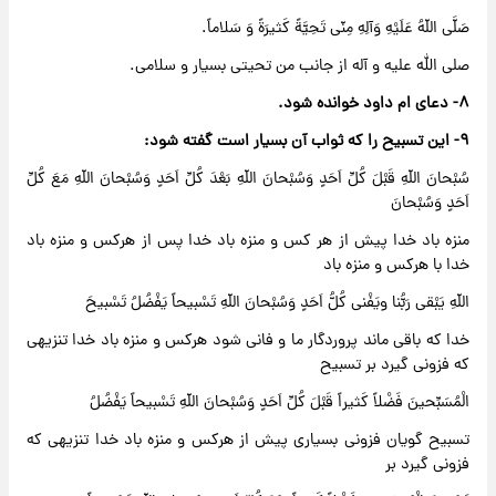
صَلَّی اللّهُ عَلَیْهِ وَآلِهِ مِنّی تَحِیَّةً کَثیرَةً وَ سَلاماً.
صلی الله علیه و آله از جانب من تحیتی بسیار و سلامی.
۸- دعای ام داود خوانده شود.
۹- این تسبیح را که ثواب آن بسیار است گفته شود:
سُبْحانَ اللّهِ قَبْلَ کُلِّ اَحَدٍ وَسُبْحانَ اللّهِ بَعْدَ کُلِّ اَحَدٍ وَسُبْحانَ اللّهِ مَعَ کُلِّ
اَحَدٍ وَسُبْحانَ
منزه باد خدا پیش از هر کس و منزه باد خدا پس از هرکس و منزه باد
خدا با هرکس و منزه باد
اللّهِ یَبْقی رَبُّنا ویَفْنی کُلُّ اَحَدٍ وَسُبْحانَ اللّهِ تَسْبیحاً یَفْضُلُ تَسْبیحَ
خدا که باقی ماند پروردگار ما و فانی شود هرکس و منزه باد خدا تنزیهی
که فزونی گیرد بر تسبیح
الْمُسَبِّحینَ فَضْلاً کَثیراً قَبْلَ کُلِّ اَحَدٍ وَسُبْحانَ اللّهِ تَسْبیحاً یَفْضُلُ
تسبیح گویان فزونی بسیاری پیش از هرکس و منزه باد خدا تنزیهی که
فزونی گیرد بر