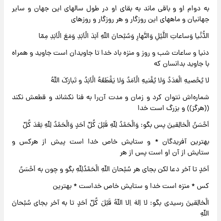
به دوام او و باقی ماند به بقای او در طول سالهای این جهان و سایر
جهانیان و ماههای این روزگار و هر روزگار و روزهای
الدُّنْیا وَساعاتِ اللَّیْلِ وَالنَّهارِ وَسُبْحانَ اللّهِ اَبَدَ الْاَبَدِ وَمَعَ الْاَبَدِ مِمّا
دنیا و ساعات شب و روز و منزه باد خدا تا جاویدان است جاوید و همراه
با جاوید بدانسان که
لا یُحْصیهِ الْعَدَدُ وَلا یُفْنیهِ الْاَمَدُ وَلا یَقْطَعُهُ الْاَبَدُ و تَبارَکَ اللّهُ
شماره‌اش نتوان کرد و زمان و مدت آن‌را به فنا نکشاند و قطعش نکند
((هرگز)) و بزرگ است خدا
اَحْسَنُ الْخالِقینَ پس بگو: وَالْحَمْدُ لِلّهِ قَبْلَ کُلِّ اَحَدٍ وَالْحَمْدُ لِلّهِ بَعْدَ کُلِّ
بهترین آفریدگان * و ستایش خاص خدا است پیش از هرکس و
ستایش از آن او است پس از هر
اَحَدٍ تا آخر دعا لکن بجای هر سُبْحانَ اللّهِ الْحَمْدُلِلّهِ بگو و چون به اَحْسَنُ
کس * منزه است خدا و ستایش خاص خداست * بهترین
الْخالِقینَ رسیدی بگو: لا اِلهَ اِلا اللّهُ قَبْلَ کُلِّ اَحَدٍ تا به آخر بجای سُبْحانَ
اللّهِ