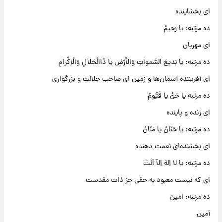
ای بخشاینده
ده مرتبه: یا رَحیمُ
ای مهربان
ده مرتبه: یا بَدیعَ السَّمواتِ وَالاْرْضِ یا ذَاالْجَلالِ وَالْاِکْرامِ
ای آفریننده آسمان‌ها و زمین ای صاحب جلالت و بزرگواری
ده مرتبه یا حَیُّ یا قَیُّومُ
ای زنده و پاینده
ده مرتبه: یا حَنّانُ یا مَنّانُ
ای بخشنده‌ای نعمت دهنده
ده مرتبه: یا لا اِلهَ اِلاّ اَنْتَ
ای که نیست معبود به حقی جز ذات مقدست
ده مرتبه: امینَ
آمین