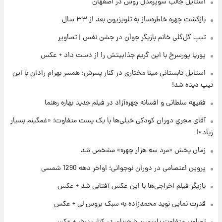
۲۱ ساعت پیش
استایل جالب سوپرمدل روس در اصفهان
قدرت‌نمایی نظامی چین؛ بمب‌افکن حامل موشک
بازگشت چهره خاطره‌ساز به تلویزیون بعد از ۳۳ سال
هسته‌ای در آسمان ظاهر شد
تیپ گل‌گلی خانم بازیگر جوان در جشن نفس | تصاویر
۲۱ ساعت پیش
پوریا پورسرخ با این گریم جذابیتش را از دست داد + عکس
رونالدو از گنجینه خودروهای لوکسش رونمایی
کرد
استایل تابستانی مینا مختاری در کنار پسرش؛ همسر بهرام رادان با این
تیپ دیده شد!
۲۳ ساعت پیش
فقیهه سلطانی و افسانه چهره‌آزاد در فیلم جدید بهاره رهنما
قیمت دلار در بازار آزاد امروز چهارشنبه ۱۴ مرداد
۱۴۰۵/ نرخ‌ها ثابت ماند؟ +جدول
آقای مجریِ دوران کودکی خیلی‌ها با یک پست متفاوت؛ «غمگینم بسیار
زیاد»!
۲۳ ساعت پیش
علی مطهری: اجرای کامل تفاهم‌نامه اسلام‌آباد،
زمان پخش «مرد سه هزار چهره» مشخص شد
پیروزی بزرگ‌تری برای ایران است
پروین اعتصامی در دوران نوجوانی؛ اواخر دهه 1290 شمسی
بازیگر فیلم اخراجی‌ها با این عکس آفتابی شد + عکس
قدرت نمایی نوید محمدزاده به سبک بروس لی + عکس