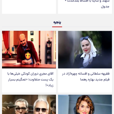
سهند و ساینا با اقساط بلندمدت +
جدول
پنجره
فقیهه سلطانی و افسانه چهره‌آزاد در
آقای مجریِ دوران کودکی خیلی‌ها با
فیلم جدید بهاره رهنما
یک پست متفاوت؛ «غمگینم بسیار
زیاد»!