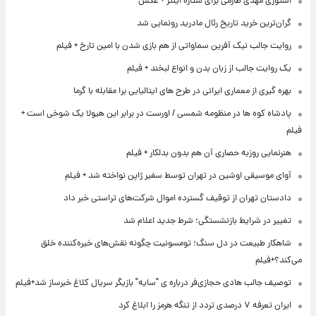
استوری مهدی طارمی برای ستاره اینتر + عکس
گران‌ترین خرید تاریخ رئال مادرید رونمایی شد
روایت جالب نیک آفرین سماواتی از هم بازی شدن با امین تارخ + فیلم
یک روایت جالب از زبان بدن و انواع لبخند + فیلم
بهره گیری از معماری ایرانی در طرح های ایتالیایی برا مقابله با گرما
پادشاه کوه ها در منظومه شمسی / اورست در برابر این هیولا یک شوخی است +
فیلم
هنرنمایی روزبه حصاری آن هم بدون بدلکار + فیلم
آوای موسیقی اوشین در تهران توسط سفیر ژاپن نواخته شد + فیلم
دادستان تهران از توقیف گسترده اموال شرکت‌های تراستی خبر داد
تغییر در شرایط بازنشستگی؛ شرط جدید اعلام شد
شاهکار طبیعت در دل سنگ؛ تومسونیت چگونه نقش‌های خیره‌کننده خلق
می‌کند؟+فیلم
توصیف جالب هادی حجازی‌فر درباره ی "سایه" بازیگر سریال کلاغ خبرساز شد+فیلم
ایران تعرفه ۷ درصدی تردد از تنگه هرمز را ابلاغ کرد