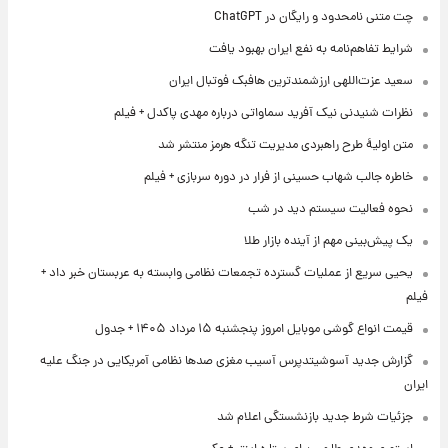
چت متنی نامحدود و رایگان در ChatGPT
شرایط تفاهم‌نامه به نفع ایران بهبود یافت
سعید عزت‌اللهی ارزشمندترین هافبک فوتبال ایران
نظرات شنیدنی نیک آفرید سماواتی درباره مهدی پاکدل + فیلم
متن اولیۀ طرح راهبردی مدیریت تنگه هرمز منتشر شد
خاطره جالب شهاب حسینی از فرار در دوره سربازی + فیلم
نحوه فعالیت سیستم دید در شب
یک پیش‌بینی مهم از آینده بازار طلا
یحیی سریع از عملیات گسترده تجمعات نظامی وابسته به عربستان خبر داد +
فیلم
قیمت انواع گوشی موبایل امروز پنجشنبه ۱۵ مرداد ۱۴۰۵ + جدول
گزارش جدید آسوشیتدپرس آسیب مغزی صدها نظامی آمریکایی در جنگ علیه
ایران
جزئیات شرط جدید بازنشستگی اعلام شد