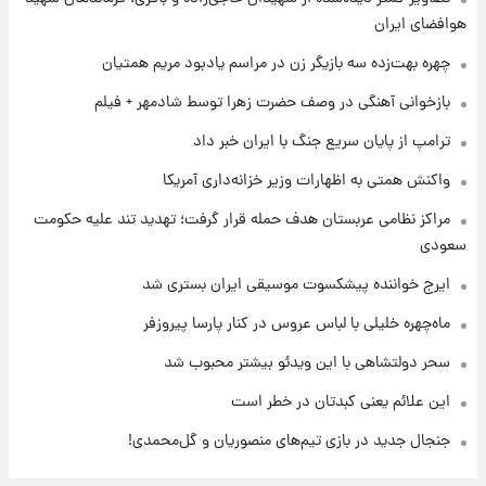
جمعه ۱۶ مرداد منتشر شد
هوافضای ایران
چهره بهت‌زده سه بازیگر زن در مراسم یادبود مریم همتیان
۱ روز پیش
جدول قیمت ایران‌خودرو امروز جمعه ۱۶ مرداد؛
بازخوانی آهنگی در وصف حضرت زهرا توسط شادمهر + فیلم
قیمت‌ها تغییر کرد
ترامپ از پایان سریع جنگ با ایران خبر داد
۱ روز پیش
واکنش همتی به اظهارات وزیر خزانه‌داری آمریکا
قیمت طلا و سکه امروز جمعه ۱۶ مرداد ۱۴۰۵
+جدول
مراکز نظامی عربستان هدف حمله قرار گرفت؛ تهدید تند علیه حکومت
سعودی
ایرج خواننده پیشکسوت موسیقی ایران بستری شد
ماه‌چهره خلیلی با لباس عروس در کنار پارسا پیروزفر
سحر دولتشاهی با این ویدئو بیشتر محبوب شد
این علائم یعنی کبدتان در خطر است
جنجال جدید در بازی تیم‌های منصوریان و گل‌محمدی!