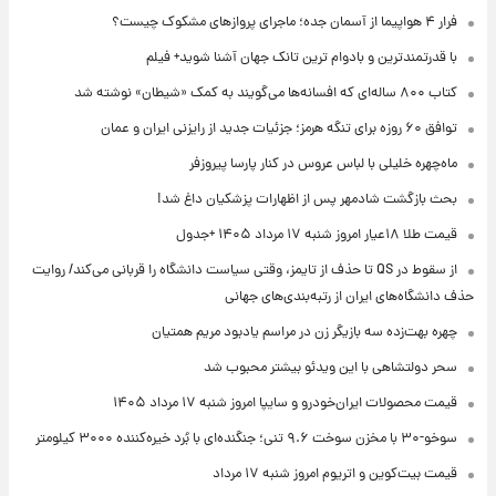
فرار ۴ هواپیما از آسمان جده؛ ماجرای پروازهای مشکوک چیست؟
با قدرتمندترین و بادوام ترین تانک جهان آشنا شوید+ فیلم
کتاب ۸۰۰ ساله‌ای که افسانه‌ها می‌گویند به کمک «شیطان» نوشته شد
توافق ۶۰ روزه برای تنگه هرمز؛ جزئیات جدید از رایزنی ایران و عمان
ماه‌چهره خلیلی با لباس عروس در کنار پارسا پیروزفر
بحث بازگشت شادمهر پس از اظهارات پزشکیان داغ شد!
قیمت طلا ۱۸عیار امروز شنبه ۱۷ مرداد ۱۴۰۵ +جدول
از سقوط در QS تا حذف از تایمز، وقتی سیاست دانشگاه را قربانی می‌کند/ روایت
حذف دانشگاه‌های ایران از رتبه‌بندی‌های جهانی
چهره بهت‌زده سه بازیگر زن در مراسم یادبود مریم همتیان
سحر دولتشاهی با این ویدئو بیشتر محبوب شد
قیمت محصولات ایران‌خودرو و سایپا امروز شنبه ۱۷ مرداد ۱۴۰۵
سوخو-۳۰ با مخزن سوخت ۹.۶ تنی؛ جنگنده‌ای با بُرد خیره‌کننده ۳۰۰۰ کیلومتر
قیمت بیت‌کوین و اتریوم امروز شنبه ۱۷ مرداد