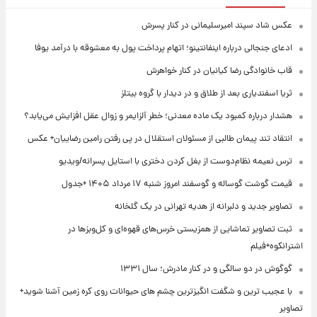
عکس شاد سپند امیرسلیمانی در کنار پسرش
ادعای جنجالی درباره اینفانتینو؛ اتهام پرداخت پول به معشوقه با درآمد یوفا
قاب خانوادگی رضا کیانیان در کنار خواهرش
ثریا اسفندیاری بعد از طلاق و در دیدار با گروه بیتلز
هشدار درباره کمبود یک ماده معدنی؛ خطر آلزایمر و زوال عقل افزایش می‌یابد؟
انتقاد تند پیمان طالبی از مسئولان استقلال در پی رفتن رامین رضاییان+ عکس
ترس نعیمه نظام‌دوست از بغل کردن دختری با استایل پسرانه/ویدیو
قیمت گوشت گوساله و گوسفند امروز شنبه ۱۷ مرداد ۱۴۰۵ +جدول
تصاویر جدید و دلبرانه از هدیه تهرانی در یک گلخانه
ثبت تصاویر تماشایی از همزیستی خرس‌های قهوه‌ای و کل‌وبزها در
اشترانکوه+فیلم
گوگوش در دو سالگی و در کنار مادرش؛ سال ۱۳۳۱
با عجیب ترین و شگفت انگیزترین چشم های حیوانات روی کره زمین آشنا شوید+
تصاویر