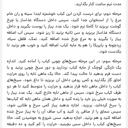
مدت نیم ساعت کنار بگذارید.
مرحله دوم: برای درست کردن این کباب خوشمزه ابتدا سینه و ران خام
مرغ را از استخوان جدا کنید، سپس داخل دستگاه غذاساز یا چرخ
گوشت بریزید تا کاملا نرم شود. یک عدد پیاز را پوست بگیرید و داخل
دستگاه غذاساز بریزید و سی ثانیه بزنید تا ریز شود، سپس آب اضافه
پیاز را بگیرید و به مرغ چرخ شده اضافه کنید. نمک، فلفل سیاه،
زردچوبه و پاپریکا را هم به مایه کباب اضافه کنید و خوب هم بزنید تا
یکدست شود.
مرحله سوم: در این مرحله سیخ‌های چوبی کباب را آماده کنید. اندازه
یک نارنگی کوچک از مایه کباب بردارید و دور سیخ چوبی بزنید و با
دست فرم بدهید تا حالت پیدا کند. حالا یک ماهی تابه را روی حرارت
اجاق گاز بگذارید و کمی روغن داخل آن بریزید تا داغ شود. سیخ‌های
کباب را داخل ماهی تابه قرار بدهید و حرارت را متوسط کنید تا هر دو
طرف کباب سرخ شود، سپس از ماهی تابه خارج کنید. یک عدد پیاز را
به صورت خیلی ریز خرد یا رنده کنید و داخل همان ماهی تابه که کباب‌‌ها
را سرخ کرده‌اید، بریزید. اجازه بدهید پیاز کمی سرخ و طلایی شود،
سپس سماق را از صافی رد کنید و آب صاف آن را به پیاز سرخ شده
اضافه کنید و هم بزنید. اجازه بدهید سس شروع به جوشیدن کند، حالا
سیخ‌های کباب را داخل سس بچینید. حرارت را کم کنید و ده دقیقه