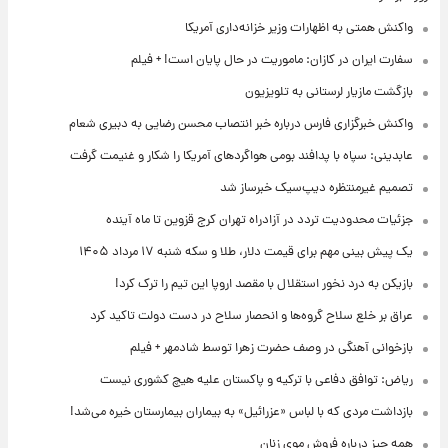
واکنش همتی به اظهارات وزیر خزانه‌داری آمریکا
سفارت ایران در کازان: ماموریت در حال پایان است! + فیلم
بازگشت مازیار لرستانی به تلویزیون
واکنش خبرگزاری فارس درباره خبر انتصاب محسن رضایی به دبیری شعام
عابدینی: سپاه با پدافند بومی هواگردهای آمریکا را شکار و غنیمت گرفت
تصمیم غیرمنتظره دیپ‌سیک خبرساز شد
جزئیات محدودیت تردد در آزادراه تهران کرج قزوین تا ماه آینده
یک پیش ‌بینی مهم برای قیمت دلار، طلا و سکه شنبه ۱۷ مرداد ۱۴۰۵
بازیکن به درد نخور استقلال با مقصد اروپا این تیم را ترک کرد!
عراق بر خلع سلاح گروه‌ها و انحصار سلاح در دست دولت تاکید کرد
بازخوانی آهنگی در وصف حضرت زهرا توسط شادمهر + فیلم
ریاض: توافق دفاعی با ترکیه و پاکستان علیه هیچ کشوری نیست
بازداشت مردی که با لباس «عزرائیل» به بیماران بیمارستان خیره می‌شد!
همه چیز درباره فروش موی زنان