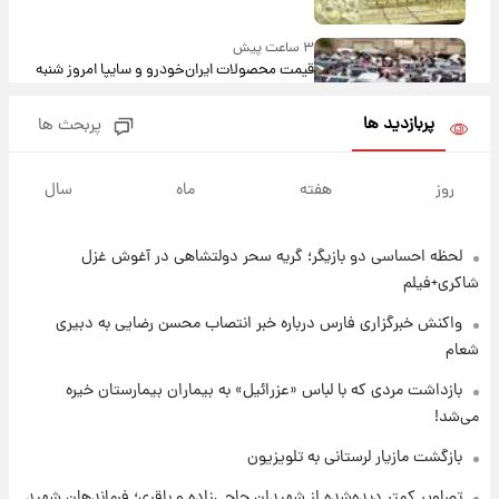
۳ ساعت پیش
قیمت محصولات ایران‌خودرو و سایپا امروز شنبه
۱۷ مرداد ۱۴۰۵
پربازدید ها
پربحث ها
۱۶ ساعت پیش
یک پیش ‌بینی مهم برای قیمت دلار، طلا و سکه
روز
هفته
ماه
سال
شنبه ۱۷ مرداد ۱۴۰۵
لحظه احساسی دو بازیگر؛ گریه سحر دولتشاهی در آغوش غزل
۱۷ ساعت پیش
بازیکن به درد نخور استقلال با مقصد اروپا این
شاکری+فیلم
تیم را ترک کرد!
واکنش خبرگزاری فارس درباره خبر انتصاب محسن رضایی به دبیری
شعام
۲۱ ساعت پیش
تصاویر کمتر دیده‌شده از شهیدان حاجی‌زاده و
بازداشت مردی که با لباس «عزرائیل» به بیماران بیمارستان خیره
باقری؛ فرماندهان شهید هوافضای ایران
می‌شد!
بازگشت مازیار لرستانی به تلویزیون
۲۳ ساعت پیش
قیمت خودروهای سایپا تغییر کرد؛ لیست قیمت
تصاویر کمتر دیده‌شده از شهیدان حاجی‌زاده و باقری؛ فرماندهان شهید