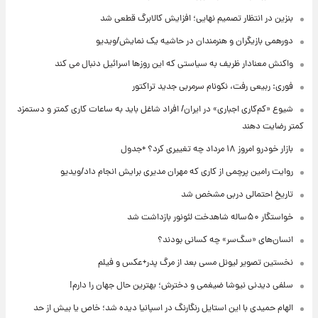
بنزین در انتظار تصمیم نهایی؛ افزایش کالابرگ قطعی شد
دورهمی بازیگران و هنرمندان در حاشیه یک نمایش/ویدیو
واکنش معنادار ظریف به سیاستی که این روزها اسرائیل دنبال می کند
فوری: ربیعی رفت، نکونام سرمربی جدید تراکتور
شیوع «کم‌کاری اجباری» در ایران/ افراد شاغل باید به ساعات کاری کمتر و دستمزد
کمتر رضایت دهند
بازار خودرو امروز ۱۸ مرداد چه تغییری کرد؟ +جدول
روایت رامین پرچمی از کاری که مهران مدیری برایش انجام داد/ویدیو
تاریخ احتمالی دربی مشخص شد
خواستگار ۵۰ساله شاهدخت لئونور بازداشت شد
انسان‌های «سگ‌سر» چه کسانی بودند؟
نخستین تصویر لیونل مسی بعد از مرگ پدر+عکس و فیلم
سلفی دیدنی نیوشا ضیغمی و دخترش؛ بهترین حال جهان را دارم!
الهام حمیدی با این استایل رنگارنگ در اسپانیا دیده شد؛ خاص یا بیش از حد