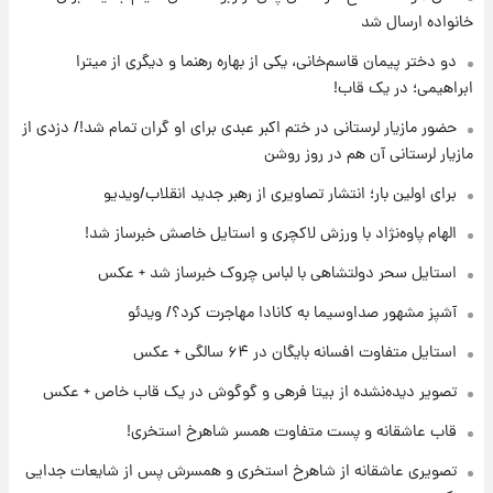
ارزش سهام عدالت برای امروز ۱۷ مرداد ۱۴۰۵ +
خانواده ارسال شد
جدول
دو دختر پیمان قاسم‌خانی، یکی از بهاره رهنما و دیگری از میترا
ابراهیمی؛ در یک قاب!
۲۰ ساعت پیش
لیونل مسی عزادار شد! + جزئیات
حضور مازیار لرستانی در ختم اکبر عبدی برای او گران تمام شد!/ دزدی از
مازیار لرستانی آن هم در روز روشن
برای اولین بار؛ انتشار تصاویری از رهبر جدید انقلاب/ویدیو
۲۳ ساعت پیش
لحظه برخورد رعد و برق به ساختمان مرکز تجارت
الهام پاوه‌نژاد با ورزش لاکچری و استایل خاصش خبرساز شد!
جهانی در آمریکا + فیلم
استایل سحر دولتشاهی با لباس چروک خبرساز شد + عکس
۲۳ ساعت پیش
آشپز مشهور صداوسیما به کانادا مهاجرت کرد؟/ ویدئو
برای اولین بار؛ انتشار تصاویری از رهبر جدید
انقلاب/ویدیو
استایل متفاوت افسانه بایگان در ۶۴ سالگی + عکس
تصویر دیده‌نشده از بیتا فرهی و گوگوش در یک قاب خاص + عکس
۱ روز پیش
تصاویر عمامه بستن به شیوه خاتمی/ویدیو
قاب عاشقانه و پست متفاوت همسر شاهرخ استخری!
تصویری عاشقانه از شاهرخ استخری و همسرش پس از شایعات جدایی