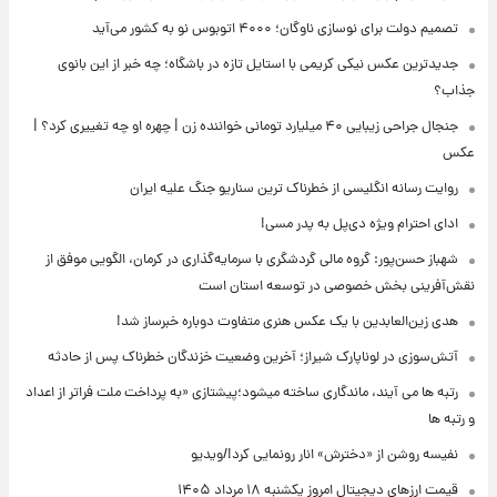
تصمیم دولت برای نوسازی ناوگان؛ ۴۰۰۰ اتوبوس نو به کشور می‌آید
جدیدترین عکس نیکی کریمی با استایل تازه در باشگاه؛ چه خبر از این بانوی
جذاب؟
جنجال جراحی زیبایی ۴۰ میلیارد تومانی خواننده زن | چهره او چه تغییری کرد؟ |
عکس
روایت رسانه انگلیسی از خطرناک ترین سناریو جنگ علیه ایران
ادای احترام ویژه دی‌پل به پدر مسی!
شهباز حسن‌پور: گروه مالی گردشگری با سرمایه‌گذاری در کرمان، الگویی موفق از
نقش‌آفرینی بخش خصوصی در توسعه استان است
هدی زین‌العابدین با یک عکس هنری متفاوت دوباره خبرساز شد!
آتش‌سوزی در لوناپارک شیراز؛ آخرین وضعیت خزندگان خطرناک پس از حادثه
رتبه ها می آیند، ماندگاری ساخته میشود؛پیشتازی «به پرداخت ملت فراتر از اعداد
و رتبه ها
نفیسه روشن از «دخترش» انار رونمایی کرد!/ویدیو
قیمت ارزهای دیجیتال امروز یکشنبه ۱۸ مرداد ۱۴۰۵