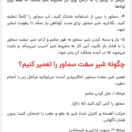
گریس یا روغن را به آرامی روی کل مخروط شیر بمالید، نه فقط روی
لوله‌ها.
۴- سماور را پس از استفاده خشک کنید: آب سماور را کاملاً تخلیه
کنید. بگذارید شیر سماور برای مدت کوتاهی باز بماند تا رطوبت تبخیر
شود.
۵- باز و بسته کردن شیر سماور به طور ملایم و آرام: شیر سفت سماور
را با فشار باز نکنید، این کار به مخروط شیر آسیب می‌رساند و باعث
می‌شود که در آینده عملکرد آن بدتر شود.
چگونه شیر سفت سماور را تعمیر کنیم؟
تعمیر شیر سفت سماور، امکان‌پذیر است؛ می‌توانید مراحل زیر را انجام
دهید:
مرحله ۱: شل کردن ملایم
سماور را کمی گرم کنید (نه داغ).
حرکت آهسته و کنترل شده شیر به جلو و عقب را امتحان کنید؛ بدون
فشار ناگهانی.
مرحله ۲: رسوب زدایی و خیساندن