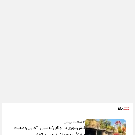
داغ
۲ ساعت پیش
آتش‌سوزی در لوناپارک شیراز؛ آخرین وضعیت
خزندگان خطرناک پس از حادثه