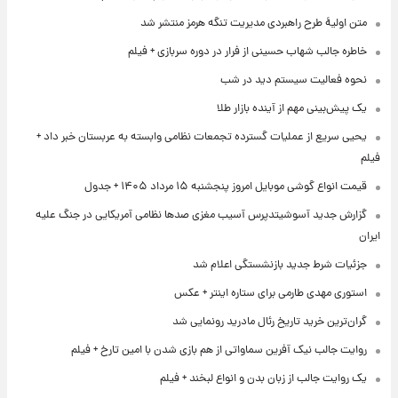
متن اولیۀ طرح راهبردی مدیریت تنگه هرمز منتشر شد
خاطره جالب شهاب حسینی از فرار در دوره سربازی + فیلم
نحوه فعالیت سیستم دید در شب
یک پیش‌بینی مهم از آینده بازار طلا
یحیی سریع از عملیات گسترده تجمعات نظامی وابسته به عربستان خبر داد +
فیلم
قیمت انواع گوشی موبایل امروز پنجشنبه ۱۵ مرداد ۱۴۰۵ + جدول
گزارش جدید آسوشیتدپرس آسیب مغزی صدها نظامی آمریکایی در جنگ علیه
ایران
جزئیات شرط جدید بازنشستگی اعلام شد
استوری مهدی طارمی برای ستاره اینتر + عکس
گران‌ترین خرید تاریخ رئال مادرید رونمایی شد
روایت جالب نیک آفرین سماواتی از هم بازی شدن با امین تارخ + فیلم
یک روایت جالب از زبان بدن و انواع لبخند + فیلم