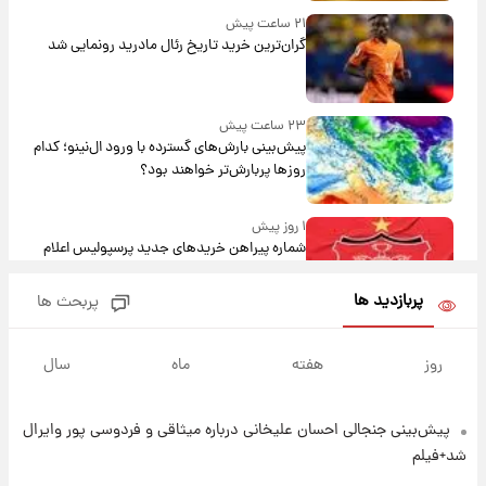
۲۱ ساعت پیش
گران‌ترین خرید تاریخ رئال مادرید رونمایی شد
۲۳ ساعت پیش
پیش‌بینی بارش‌های گسترده با ورود ال‌نینو؛ کدام
روزها پربارش‌تر خواهند بود؟
۱ روز پیش
شماره پیراهن خریدهای جدید پرسپولیس اعلام
شد؛ تیکدری، محبی و سرگیف با اعداد ویژه
پربازدید ها
پربحث ها
۱ روز پیش
جزئیات فعال‌سازی «کیف پول ایران» اعلام
روز
هفته
ماه
سال
شد+فیلم
پیش‌بینی جنجالی احسان علیخانی درباره میثاقی و فردوسی پور وایرال
۱ روز پیش
تغییر تند قیمت محصولات ایران‌خودرو و سایپا
شد+فیلم
امروز پنجشنبه ۱۵ مرداد ۱۴۰۵ +جدول