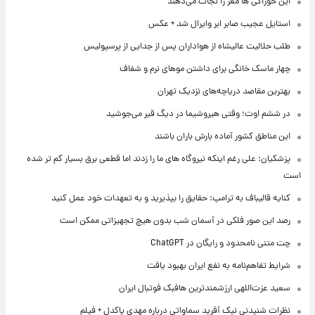
این خوراکی ها مغز را نجات می‌دهند
استایل عجیب صابر ابر وایرال شد + عکس
طلب حلالیت عالیشاه از هواداران پس از جدایی از پرسپولیس
چهار ماسک خانگی برای داشتن موهای نرم و شفاف
بهترین مقاصد دریاچه‌های نزدیک تهران
در ششم اوت؛ وقتی هیروشیما در دیگ قیر می‌جوشید
این مناطق کشور آماده بارش باران باشند
پزشکیان: علی رغم اینکه نیروگاه های ما را زدند اما قطعی برق بسیار کم تر شده
است
کنایه قالیباف به ترامپ: حقایق را بپذیرید و به تعهدات خود عمل کنید
رصد این صور فلکی در آسمان شب بدون هیچ تجهیزاتی ممکن است
چت متنی نامحدود و رایگان در ChatGPT
شرایط تفاهم‌نامه به نفع ایران بهبود یافت
سعید عزت‌اللهی ارزشمندترین هافبک فوتبال ایران
نظرات شنیدنی نیک آفرید سماواتی درباره مهدی پاکدل + فیلم