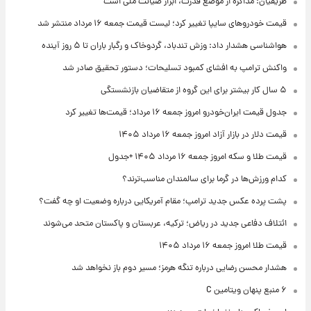
ظریفیان: مذاکره از موضع قدرت، ابزار صیانت ملی است
قیمت خودروهای سایپا تغییر کرد؛ لیست قیمت جمعه ۱۶ مرداد منتشر شد
هواشناسی هشدار داد: وزش تندباد، گردوخاک و رگبار باران تا ۵ روز آینده
واکنش ترامپ به افشای کمبود تسلیحات؛ دستور تحقیق صادر شد
۵ سال کار بیشتر برای این گروه از متقاضیان بازنشستگی
جدول قیمت ایران‌خودرو امروز جمعه ۱۶ مرداد؛ قیمت‌ها تغییر کرد
قیمت دلار در بازار آزاد امروز جمعه ۱۶ مرداد ۱۴۰۵
قیمت طلا و سکه امروز جمعه ۱۶ مرداد ۱۴۰۵ +جدول
کدام ورزش‌ها در گرما برای سالمندان مناسب‌ترند؟
پشت پرده عکس جدید ترامپ؛ مقام آمریکایی درباره وضعیت او چه گفت؟
ائتلاف دفاعی جدید در ریاض؛ ترکیه، عربستان و پاکستان متحد می‌شوند
قیمت طلا امروز جمعه ۱۶ مرداد ۱۴۰۵
هشدار محسن رضایی درباره تنگه هرمز؛ مسیر دوم باز نخواهد شد
۶ منبع پنهان ویتامین C