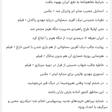
شرایط تفاهم‌نامه به نفع ایران بهبود یافت
۱ روز پیش
استایل عجیب صابر ابر وایرال شد + عکس
قیمت طلا و سکه امروز پنجشنبه ۱۵ مرداد ۱۴۰۵
نظرات شنیدنی نیک آفرید سماواتی درباره مهدی پاکدل + فیلم
متن اولیۀ طرح راهبردی مدیریت تنگه هرمز منتشر شد
۱ روز پیش
ایران تعرفه ۷ درصدی تردد از تنگه هرمز را ابلاغ کرد
شارژ جدید کالابرگ برای سه دهک؛ جزئیات اعلام
شد
روایت جالب نیک آفرین سماواتی از هم بازی شدن با امین تارخ + فیلم
هنرنمایی روزبه حصاری آن هم بدون بدلکار + فیلم
۱ روز پیش
شرایط تازه فروش اقساطی سایپا اعلام شد؛
خاطره جالب شهاب حسینی از فرار در دوره سربازی + فیلم
شاهین، کوییک، اطلس، سهند و ساینا با اقساط
بلندمدت + جدول
استوری مهدی طارمی برای ستاره اینتر + عکس
۱ روز پیش
در ششم اوت؛ وقتی هیروشیما در دیگ قیر می‌جوشید
سیگنال‌های جدید برای بازار طلا؛ پیش‌بینی
قیمت سکه و طلا فردا
این مناطق کشور آماده بارش باران باشند
شماره پیراهن خریدهای جدید پرسپولیس اعلام شد؛ تیکدری، محبی و
سرگیف با اعداد ویژه