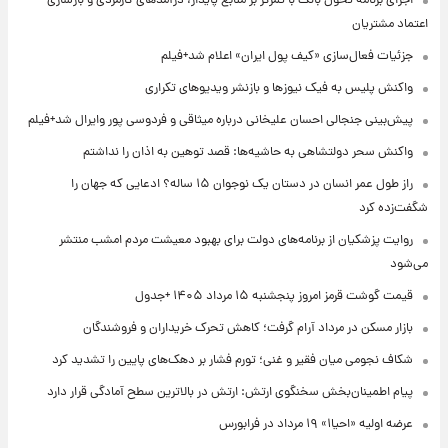
اجرای برنامه تحول بانک با تمرکز بر منابع پایدار، درآمدهای کارمزدی و بازسازی
اعتماد مشتریان
جزئیات فعال‌سازی «کیف پول ایران» اعلام شد+فیلم
واکنش پلیس به فیک نیوزها و بازنشر ویدیوهای تکراری
پیش‌بینی جنجالی احسان علیخانی درباره میثاقی و فردوسی پور وایرال شد+فیلم
واکنش سحر دولتشاهی به حاشیه‌ها: قصد توهین به اذان را نداشتم
راز طول عمر انسان در دستان یک نوجوان ۱۵ ساله؟ ادعایی که جهان را
شگفت‌زده کرد
روایت پزشکیان از برنامه‌های دولت برای بهبود معیشت مردم امشب منتشر
می‌شود
قیمت گوشت قرمز امروز پنجشنبه ۱۵ مرداد ۱۴۰۵ +جدول
بازار مسکن در مرداد آرام گرفت؛ کاهش تحرک خریداران و فروشندگان
شکاف نجومی میان فقیر و غنی؛ تورم فشار بر دهک‌های پایین را تشدید کرد
پیام اطمینان‌بخش سخنگوی ارتش: ارتش در بالاترین سطح آمادگی قرار دارد
عرضه اولیه «احیا۱» ۱۹ مرداد در فرابورس