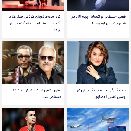
فقیهه سلطانی و افسانه چهره‌آزاد در
آقای مجریِ دوران کودکی خیلی‌ها با
فیلم جدید بهاره رهنما
یک پست متفاوت؛ «غمگینم بسیار
زیاد»!
تیپ گل‌گلی خانم بازیگر جوان در
زمان پخش «مرد سه هزار چهره»
جشن نفس | تصاویر
مشخص شد