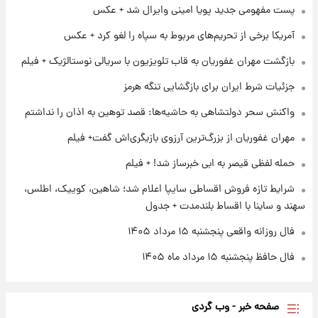
پست مفهومی جدید پویا امینی وایرال شد + عکس
آغاز طرح جدید فروش مشارکت در تولید سایپا؛
نام خودرو، مبلغ پیش پرداخت و زمان تحویل |
آمریکا برخی از تحریم‌های مربوط به سپاه را لغو کرد + عکس
سود مشارکت چند درصد است؟
بازگشت مهران غفوریان به قاب تلویزیون با سریالی نوستالژیک + فیلم
۱ روز پیش
زمان پخش «مرد سه هزار چهره» مشخص شد
جزئیات شرط ایران برای بازگشایی تنگه هرمز
واکنش سحر دولتشاهی به حاشیه‌ها: قصد توهین به اذان را نداشتم
۱ روز پیش
مهران غفوریان از بزرگ‌ترین آرزوی بازیگری‌اش گفت+ فیلم
کار استقلال و رامین رضاییان رسما تمام شد +
عکس / خداحافظی صمیمانه آبی ها با رامین!
حمله لفظی قیصر به ابی خبرساز شد! + فیلم
شرایط تازه فروش اقساطی سایپا اعلام شد؛ شاهین، کوییک، اطلس،
سهند و ساینا با اقساط بلندمدت + جدول
فال روزانه واقعی پنجشنبه ۱۵ مرداد ۱۴۰۵
فال حافظ پنجشنبه ۱۵ مرداد ماه ۱۴۰۵
صفحه خبر - وب گردی