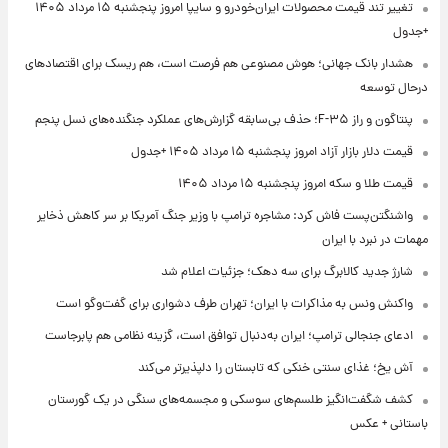
تغییر تند قیمت محصولات ایران‌خودرو و سایپا امروز پنجشنبه ۱۵ مرداد ۱۴۰۵
+جدول
هشدار بانک جهانی؛ هوش مصنوعی هم فرصت است، هم ریسک برای اقتصادهای
درحال توسعه
پنتاگون و راز F-۳۵؛ حذف بی‌سابقه گزارش‌های عملکرد جنگنده‌های نسل پنجم
قیمت دلار بازار آزاد امروز پنجشنبه ۱۵ مرداد ۱۴۰۵ +جدول
قیمت طلا و سکه امروز پنجشنبه ۱۵ مرداد ۱۴۰۵
واشنگتن‌پست فاش کرد: مشاجره ترامپ با وزیر جنگ آمریکا بر سر کاهش ذخایر
مهمات در نبرد با ایران
شارژ جدید کالابرگ برای سه دهک؛ جزئیات اعلام شد
واکنش ونس به مذاکرات با ایران؛ تهران طرف دشواری برای گفت‌وگو است
ادعای جنجالی ترامپ؛ ایران به‌دنبال توافق است، گزینه نظامی هم پابرجاست
آش یخ؛ غذای سنتی خنکی که تابستان را دلپذیرتر می‌کند
کشف شگفت‌انگیز طلسم‌های سوسکی و مجسمه‌های سنگی در یک گورستان
باستانی + عکس