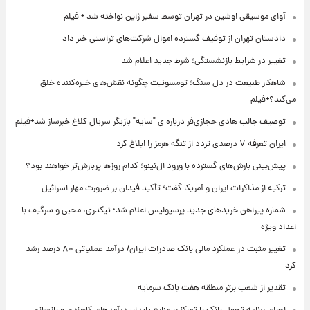
آوای موسیقی اوشین در تهران توسط سفیر ژاپن نواخته شد + فیلم
دادستان تهران از توقیف گسترده اموال شرکت‌های تراستی خبر داد
تغییر در شرایط بازنشستگی؛ شرط جدید اعلام شد
شاهکار طبیعت در دل سنگ؛ تومسونیت چگونه نقش‌های خیره‌کننده خلق
می‌کند؟+فیلم
توصیف جالب هادی حجازی‌فر درباره ی "سایه" بازیگر سریال کلاغ خبرساز شد+فیلم
ایران تعرفه ۷ درصدی تردد از تنگه هرمز را ابلاغ کرد
پیش‌بینی بارش‌های گسترده با ورود ال‌نینو؛ کدام روزها پربارش‌تر خواهند بود؟
ترکیه از مذاکرات ایران و آمریکا گفت؛ تأکید فیدان بر ضرورت مهار اسرائیل
شماره پیراهن خریدهای جدید پرسپولیس اعلام شد؛ تیکدری، محبی و سرگیف با
اعداد ویژه
تغییر مثبت در عملکرد مالی بانک صادرات ایران/ درآمد عملیاتی ۸۰ درصد رشد
کرد
تقدیر از شعب برتر منطقه هفت بانک سرمایه