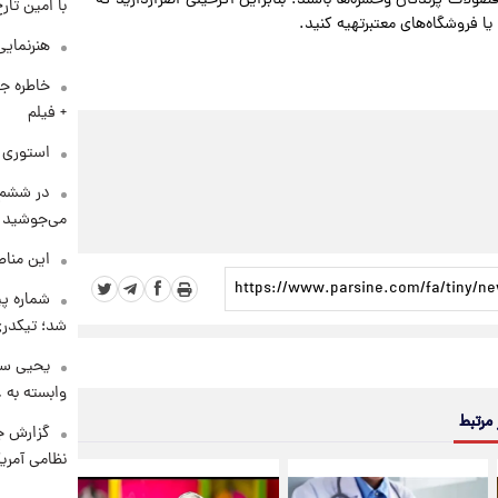
با امین تار
یا فروشگاه‌های معتبرتهیه کنید.
هنرنمایی
خاطره جا
+ فیلم
استوری م
در ششم 
می‌جوشید
این مناط
شماره پ
شد؛ تیکدری
یحیی سر
وابسته به ع
 مرتبط
گزارش ج
نظامی آمری