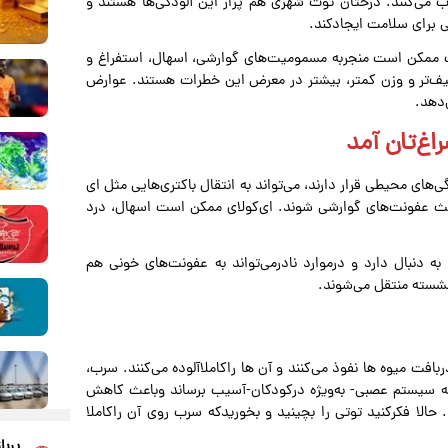
وب می‌کنند. درختان توت شهری هم پراز این آلودگی‌ها هستند و
 برای سلامت ایجادکند.
دت ممکن است منجربه مسمومیت‌های گوارشی، اسهال، استفراغ و
یف‌تر و وزن کمتر، بیشتر در معرض این خطرات هستند. عوارض
‌دهد.
اغ‌تان آمد
ی محیطی قرار دارند، می‌تواند به انتقال باکتری‌هایی مثل ای
باعث عفونت‌های گوارشی شوند. ای‌کولای ممکن است اسهال، درد
 دنبال دارد و درموارد نادرمی‌تواند به عفونت‌های خونی هم
نشسته منتقل می‌شوند.
بافت میوه ها نفوذ می‌کنند و آن ها راکاملاآلوده می‌کنند. سرب،
د به سیستم عصبی- به‌ویژه درکودکان-آسیب برساند وباعث کاهش
لا فکرکنید توتی را بچینید و بخوریدکه سرب روی آن راکاملا
پربا