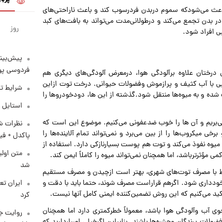
، باعث می‌شودکه سموم دربدن فردرسوب کند و باعث ناراحتی‌های
بدن تجمع می‌کند و درطولانی‌مدت می‌تواند به بافت‌های کبد
روز
 افراد ‌شود.
پیش‌بینی
فردوسی پور
 درختان علاوه برآلودگی هوا، درمعرض آلودگی‌های دیگری هم
ایی با آب کثیف و پرازموش وفضولات حیوانی. درخت توت ازاین
شرایط تف
شده و به میوه‌ها منتقل شود.گذشته از این ها، دودخودروها را
استایل 
می‌بریم و آن ها را خوب ضدعفونی می‌کنیم. موضوع این است که
نظرات شن
میکروب‌ها را از بین می‌برد و نمی‌تواند تمام آلاینده‌ها را
پاکدل + فی
وه نفوذ می‌کند و توت هم پوست بسیارنازکی دارد. استفاده از
متن اولی
مؤثرترباشد، اما همچنان نمی‌تواند میوه را کاملاً ایمن کند.
شد
ط با مصرف توت‌های شهری، بهتر است ازچیدن و مصرف مستقیم
خودداری شود. اگرهم قراراست مصرف شوند، حتما باید با دقت و
ید می‌کنیم که این روش تضمین‌کننده ایمنی کامل آنها نیست.
کرد
جوی آب وآلودگی هوا باشد، معمولاً خطرکمتری دارد اما همچنان
روایت ج
ات پرندگان وحشره‌ها باشند. بنابراین اگرخیلی اصراردارید که