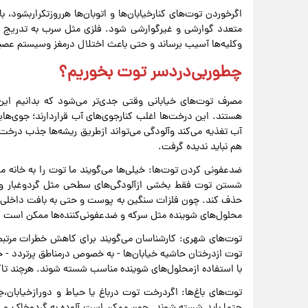
اگرخوردن توت‌های کنارخیابان‌ها و اتوبان‌ها هرروزتکراربشود
متعدد گوارشی و غیرگوارشی شود. فلزی مثل سرب به تدریج در 
وکلیه‌ها آسیب برساند و حتی باعث اختلال درمغز وسیستم عصبی
چطوربی‌دردسر توت بخوریم؟
مصرف توت‌های خیابانی وقتی جدی‌تر می‌شود که بدانیم این
هستند. این درخت‌ها اغلب کنارجوی‌های آب قراردارند؛ جوی‌ه
آب تغذیه می‌کند وآلودگی می‌تواند ازطریق ریشه‌ها جذب درخت 
هم نباید ندیده گرفت.
ضدعفونی کردن توت‌ها: خیلی‌ها می‌گویند ما توت را به خانه 
شستن توت فقط بخشی ازآلودگی‌های سطحی مثل گردوغبار و برخی 
حذف کند. چون فلزات سنگین به پوست و حتی به بافت داخلی می
محلول‌های شوینده مثل سرکه و ضدعفونی‌کننده‌ها ممکن است کمی 
توت‌های شهری: کارشناسان می‌گویند برای کاهش خطرات مرتب
توت ازدرختان حاشیه خیابان‌ها - به خصوص درمناطق پرتردد - 
با استفاده ازمحلول‌های شوینده مناسب شسته شوند. هرچند تاک
توت‌های باغ‌ها: اگردرخت توت درباغ یا حیاط و دورازخیابان،
حتما باید شسته شوند. چون ممکن است آلوده به گردوخاک و فضول