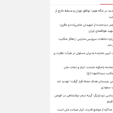
ید در تنگه هرمز؛ توافق تهران و مسقط خارج از
مپ
تر دیده‌شده از شهیدان حاجی‌زاده و باقری؛
هید هوافضای ایران
باره تخلفات سرویس مدارس؛ راهکار شکایت
م شد
 آیین نماینده مدیران مسئول در هیأت نظارت بر
حماسه باشکوه خدمت، ایثار و نجات جان
 مکتب سیدالشهدا (ع)
امی عربستان هدف حمله قرار گرفت؛ تهدید تند
ت سعودی
اسی دو بازیگر؛ گریه سحر دولتشاهی در آغوش
فیلم
 مذاکره از موضع قدرت، ابزار صیانت ملی است