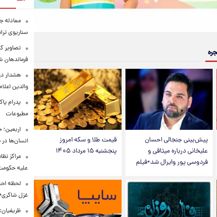
معادله جد
سناریوی ترا
تصاویر کم
جره
فرماندهان ش
هشدار در
والدین اعلا
پدرام پاک
مطبوعات
اربعین؛ 
پیش‌بینی جنجالی احسان
قیمت طلا و سکه امروز
انسان‌ها در
علیخانی درباره میثاقی و
پنجشنبه ۱۵ مرداد ۱۴۰۵
مراکز نظ
فردوسی پور وایرال شد+فیلم
علیه حکوم
لحظه احس
غزل شاکری+
ظریفیان: