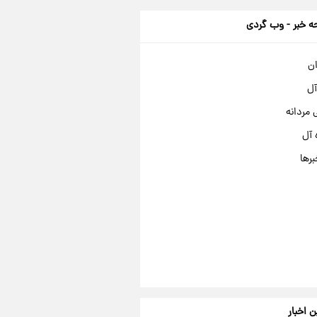
 خبر - وب گردی
ان
آل
مردانه
 آل
برها
ن اخبار