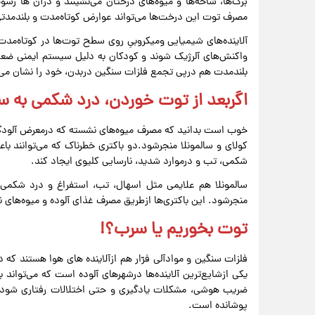
برگ‌ها، شاخه‌ها و میوه‌های درختان می‌نشینند و درآن ها رس
مصرف توت این درخت‌ها می‌تواند عوارض کوتاه‌مدت و بلندمدتی
آلاینده‌های شیمیایی ومیکروبیِ روی سطح توت‌ها در کوتاه‌م
واکنش‌های آلرژیک شوند و کودکان به دلیل سیستم ایمنی ضع
بلندمدت هم درپی تجمع فلزات سنگین دربدن، خود را نشان می
اگربعد از توت خوردن، درد شکمی به سر
خوب است بدانید که مصرف میوه‌های نشسته که درمعرض آلودگی‌ها
‌کولای و سالمونلا منجرشود.دو باکتری خطرناک که می‌توانند 
شکمی، تب و درموارد شدید، نارسایی کلیوی ایجاد کند.
سالمونلا هم علایمی مثل اسهال، تب، استفراغ و درد شکمی به
منجرشود. این باکتری‌ها ازطریق مصرف غذای آلوده و میوه‌های 
توت بخوریم یا سرب؟!
فلزات سنگین و موادآلی فرّار هم ازآلاینده های هوا هستند که در
یکی ازشایع‌ترین آلاینده‌ها درشهرهای آلوده است که می‌توان
ضریب هوشی، مشکلات یادگیری و حتی اختلالات رفتاری شود. حا
پوشانده است.