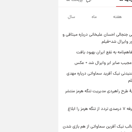
پربحث ها
قیمت طلا و سکه امروز پنجشنبه
۱۵ مرداد ۱۴۰۵
هفته
ماه
سال
۱ روز پیش
شارژ جدید کالابرگ برای سه
دهک؛ جزئیات اعلام شد
 جنجالی احسان علیخانی درباره میثاقی و
۱ روز پیش
 وایرال شد+فیلم
شرایط تازه فروش اقساطی سایپا
اعلام شد؛ شاهین، کوییک، اطلس،
اهم‌نامه به نفع ایران بهبود یافت
سهند و ساینا با اقساط بلندمدت +
۱ روز پیش
عجیب صابر ابر وایرال شد + عکس
جدول
سیگنال‌های جدید برای بازار طلا؛
پیش‌بینی قیمت سکه و طلا فردا
یدنی نیک آفرید سماواتی درباره مهدی
لم
ۀ طرح راهبردی مدیریت تنگه هرمز منتشر
ایران تعرفه ۷ درصدی تردد از تنگه هرمز را ابلاغ
الب نیک آفرین سماواتی از هم بازی شدن