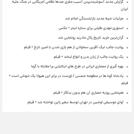
گزارش جدید آسوشیتدپرس آسیب مغزی صدها نظامی آمریکایی در جنگ علیه
ایران
جزئیات شرط جدید بازنشستگی اعلام شد
استوری مهدی طارمی برای ستاره اینتر + عکس
گران‌ترین خرید تاریخ رئال مادرید رونمایی شد
روایت جالب نیک آفرین سماواتی از هم بازی شدن با امین تارخ + فیلم
یک روایت جالب از زبان بدن و انواع لبخند + فیلم
بهره گیری از معماری ایرانی در طرح های ایتالیایی برا مقابله با گرما
پادشاه کوه ها در منظومه شمسی / اورست در برابر این هیولا یک شوخی است +
فیلم
هنرنمایی روزبه حصاری آن هم بدون بدلکار + فیلم
آوای موسیقی اوشین در تهران توسط سفیر ژاپن نواخته شد + فیلم