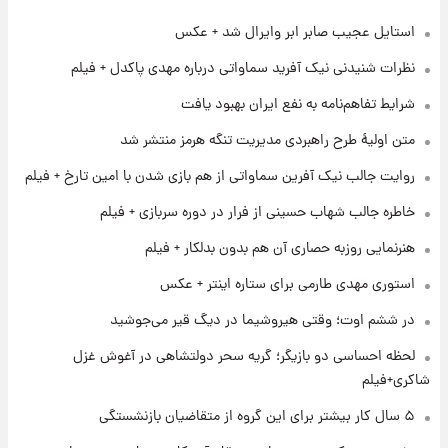
استایل عجیب صابر ابر وایرال شد + عکس
۱ روز پیش
تغییر تند قیمت محصولات ایران‌خودرو و سایپا
نظرات شنیدنی نیک آفرید سماواتی درباره مهدی پاکدل + فیلم
امروز پنجشنبه ۱۵ مرداد ۱۴۰۵ +جدول
شرایط تفاهم‌نامه به نفع ایران بهبود یافت
۱ روز پیش
متن اولیۀ طرح راهبردی مدیریت تنگه هرمز منتشر شد
قیمت طلا و سکه امروز پنجشنبه ۱۵ مرداد ۱۴۰۵
روایت جالب نیک آفرین سماواتی از هم بازی شدن با امین تارخ + فیلم
خاطره جالب شهاب حسینی از فرار در دوره سربازی + فیلم
۱ روز پیش
شارژ جدید کالابرگ برای سه دهک؛ جزئیات اعلام
هنرنمایی روزبه حصاری آن هم بدون بدلکار + فیلم
شد
استوری مهدی طارمی برای ستاره اینتر + عکس
۱ روز پیش
در ششم اوت؛ وقتی هیروشیما در دیگ قیر می‌جوشید
شرایط تازه فروش اقساطی سایپا اعلام شد؛
شاهین، کوییک، اطلس، سهند و ساینا با اقساط
لحظه احساسی دو بازیگر؛ گریه سحر دولتشاهی در آغوش غزل
بلندمدت + جدول
شاکری+فیلم
۱ روز پیش
۵ سال کار بیشتر برای این گروه از متقاضیان بازنشستگی
سیگنال‌های جدید برای بازار طلا؛ پیش‌بینی
قیمت سکه و طلا فردا