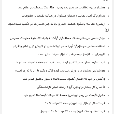
هشدار درباره تخلفات سرویس مدارس؛ راهکار شکایت والدین اعلام شد
پدرام پاک آیین نماینده مدیران مسئول در هیأت نظارت بر مطبوعات
اربعین؛ حماسه باشکوه خدمت، ایثار و نجات جان انسان‌ها در مکتب سیدالشهدا
(ع)
مراکز نظامی عربستان هدف حمله قرار گرفت؛ تهدید تند علیه حکومت سعودی
لحظه احساسی دو بازیگر؛ گریه سحر دولتشاهی در آغوش غزل شاکری+فیلم
ظریفیان: مذاکره از موضع قدرت، ابزار صیانت ملی است
قیمت خودروهای سایپا تغییر کرد؛ لیست قیمت جمعه ۱۶ مرداد منتشر شد
هواشناسی هشدار داد: وزش تندباد، گردوخاک و رگبار باران تا ۵ روز آینده
واکنش ترامپ به افشای کمبود تسلیحات؛ دستور تحقیق صادر شد
۵ سال کار بیشتر برای این گروه از متقاضیان بازنشستگی
جدول قیمت ایران‌خودرو امروز جمعه ۱۶ مرداد؛ قیمت‌ها تغییر کرد
قیمت دلار در بازار آزاد امروز جمعه ۱۶ مرداد ۱۴۰۵
قیمت طلا و سکه امروز جمعه ۱۶ مرداد ۱۴۰۵ +جدول