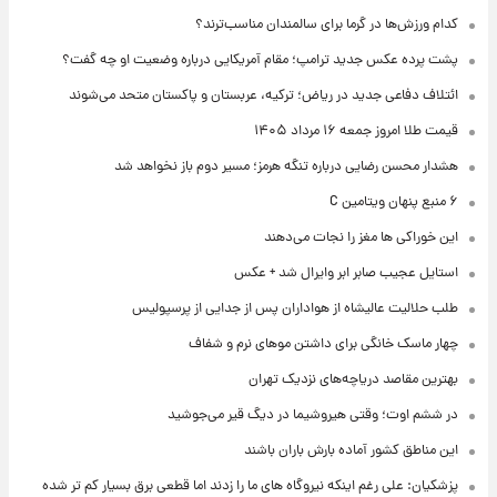
کدام ورزش‌ها در گرما برای سالمندان مناسب‌ترند؟
پشت پرده عکس جدید ترامپ؛ مقام آمریکایی درباره وضعیت او چه گفت؟
ائتلاف دفاعی جدید در ریاض؛ ترکیه، عربستان و پاکستان متحد می‌شوند
قیمت طلا امروز جمعه ۱۶ مرداد ۱۴۰۵
هشدار محسن رضایی درباره تنگه هرمز؛ مسیر دوم باز نخواهد شد
۶ منبع پنهان ویتامین C
این خوراکی ها مغز را نجات می‌دهند
استایل عجیب صابر ابر وایرال شد + عکس
طلب حلالیت عالیشاه از هواداران پس از جدایی از پرسپولیس
چهار ماسک خانگی برای داشتن موهای نرم و شفاف
بهترین مقاصد دریاچه‌های نزدیک تهران
در ششم اوت؛ وقتی هیروشیما در دیگ قیر می‌جوشید
این مناطق کشور آماده بارش باران باشند
پزشکیان: علی رغم اینکه نیروگاه های ما را زدند اما قطعی برق بسیار کم تر شده