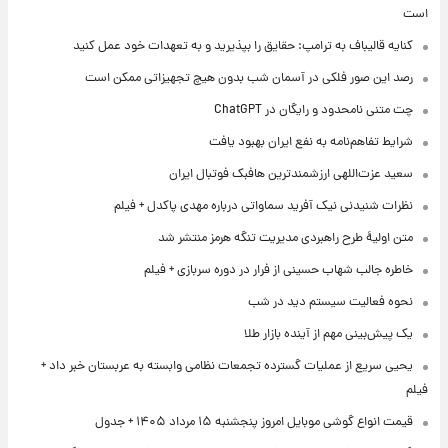
است
کنایه قالیباف به ترامپ: حقایق را بپذیرید و به تعهدات خود عمل کنید
رصد این صور فلکی در آسمان شب بدون هیچ تجهیزاتی ممکن است
چت متنی نامحدود و رایگان در ChatGPT
شرایط تفاهم‌نامه به نفع ایران بهبود یافت
سعید عزت‌اللهی ارزشمندترین هافبک فوتبال ایران
نظرات شنیدنی نیک آفرید سماواتی درباره مهدی پاکدل + فیلم
متن اولیۀ طرح راهبردی مدیریت تنگه هرمز منتشر شد
خاطره جالب شهاب حسینی از فرار در دوره سربازی + فیلم
نحوه فعالیت سیستم دید در شب
یک پیش‌بینی مهم از آینده بازار طلا
یحیی سریع از عملیات گسترده تجمعات نظامی وابسته به عربستان خبر داد +
فیلم
قیمت انواع گوشی موبایل امروز پنجشنبه ۱۵ مرداد ۱۴۰۵ + جدول