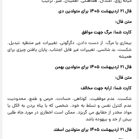
میانه روی. اعتدال. هماهنگی. اطمینان. صبر. ترکیب
فال ۲۱ اردیبهشت ۱۴۰۵ برای متولدین دی
متن فال:
کارت شما: مرگ جهت موافق
بیماری یا مرگ. از دست دادن. دگرگونی. تغییرات غیر منتظره .تبدیل.
شکست. بد شانسی. تغییرات غیر قابل اجتناب. پایان یافتن چیزی برای
همیشه
فال ۲۱ اردیبهشت ۱۴۰۵ برای متولدین بهمن
متن فال:
کارت شما: ارابه جهت مخالف
شکست. عدم موفقیت. کوتاهی. حسادت. حرص و طمع. محدودیت
عدم کنترل نفس و تسلط به خود. شخصی که با پناه بردن به الکل یا
مواد مخدر از حقایق می گریزد. ممکن است اخطاری در مورد.جاه طلبی
بیش از حد و بیهوده باشد
فال ۲۱ اردیبهشت ۱۴۰۵ برای متولدین اسفند