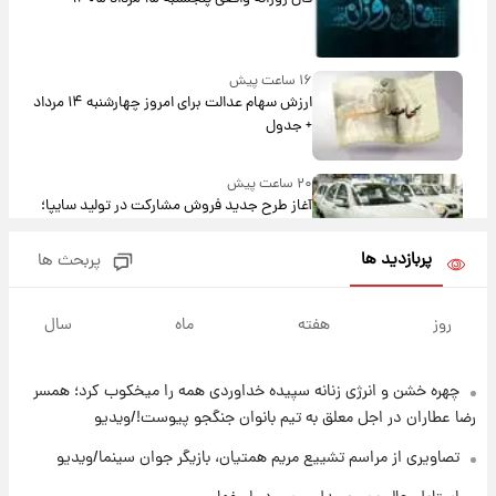
۱۶ ساعت پیش
ارزش سهام عدالت برای امروز چهارشنبه ۱۴ مرداد
+ جدول
۲۰ ساعت پیش
آغاز طرح جدید فروش مشارکت در تولید سایپا؛
نام خودرو، مبلغ پیش پرداخت و زمان تحویل |
سود مشارکت چند درصد است؟
پربازدید ها
پربحث ها
۲۱ ساعت پیش
زمان پخش «مرد سه هزار چهره» مشخص شد
روز
هفته
ماه
سال
چهره خشن و انرژی زنانه سپیده خداوردی همه را میخکوب کرد؛ همسر
۲۱ ساعت پیش
کار استقلال و رامین رضاییان رسما تمام شد +
رضا عطاران در اجل معلق به تیم بانوان جنگجو پیوست!/ویدیو
عکس / خداحافظی صمیمانه آبی ها با رامین!
تصاویری از مراسم تشییع مریم همتیان، بازیگر جوان سینما/ویدیو
۲۲ ساعت پیش