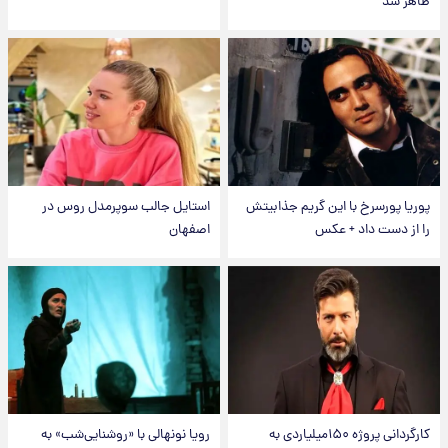
ظاهر شد
پوریا پورسرخ با این گریم جذابیتش
استایل جالب سوپرمدل روس در
را از دست داد + عکس
اصفهان
کارگردانی پروژه ۱۵۰میلیاردی به
رویا نونهالی با «روشنایی‌شب» به