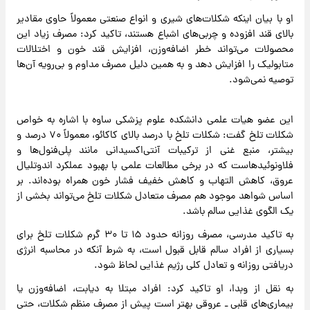
او با بیان اینکه شکلات‌های شیری و انواع صنعتی معمولاً حاوی مقادیر
بالای قند افزوده و چربی‌های اشباع هستند، تاکید کرد: مصرف زیاد این
محصولات می‌تواند خطر اضافه‌وزن، افزایش قند خون و اختلالات
متابولیک را افزایش دهد و به همین دلیل مصرف مداوم و بی‌رویه آن‌ها
توصیه نمی‌شود.
این عضو هیات علمی دانشکده علوم پزشکی ساوه با اشاره به خواص
شکلات تلخ گفت: شکلات تلخ با درصد بالای کاکائو، معمولاً ۷۰ درصد و
بیشتر، منبع غنی از ترکیبات آنتی‌اکسیدانی مانند پلی‌فنول‌ها و
فلاونوئیدهاست که در برخی مطالعات علمی با بهبود عملکرد اندوتلیال
عروق، کاهش التهاب و کاهش خفیف فشار خون همراه بوده‌اند. بر
اساس شواهد موجود هم مصرف متعادل شکلات تلخ می‌تواند بخشی از
یک الگوی غذایی سالم باشد.
به تاکید مدرسی، مصرف روزانه حدود ۱۵ تا ۳۰ گرم شکلات تلخ برای
بسیاری از افراد سالم قابل قبول است، به شرط آنکه در محاسبه انرژی
دریافتی روزانه و تعادل کلی رژیم غذایی لحاظ شود.
به نقل از وبدا، او تاکید کرد: افراد مبتلا به دیابت، اضافه‌وزن یا
بیماری‌های قلبی ـ عروقی بهتر است پیش از مصرف منظم شکلات، حتی