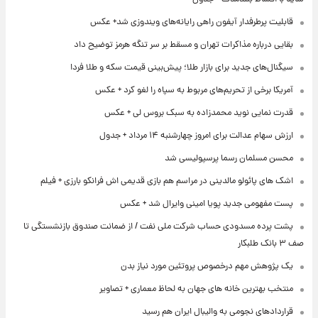
قابلیت پرطرفدار آیفون راهی رایانه‌های ویندوزی شد+ عکس
بقایی درباره مذاکرات تهران و مسقط بر سر تنگه هرمز توضیح داد
سیگنال‌های جدید برای بازار طلا؛ پیش‌بینی قیمت سکه و طلا فردا
آمریکا برخی از تحریم‌های مربوط به سپاه را لغو کرد + عکس
قدرت نمایی نوید محمدزاده به سبک بروس لی + عکس
ارزش سهام عدالت برای امروز چهارشنبه ۱۴ مرداد + جدول
محسن مسلمان رسما پرسپولیسی شد
اشک های پائولو مالدینی در مراسم هم بازی قدیمی اش فرانکو بارزی + فیلم
پست مفهومی جدید پویا امینی وایرال شد + عکس
پشت پرده‌ مسدودی حساب شرکت ملی نفت / از ضمانت صندوق بازنشستگی تا
صف ۳ بانک طلبکار
یک پژوهش مهم درخصوص پروتئین مورد نیاز بدن
منتخب بهترین خانه های جهان به لحاظ معماری + تصاویر
قراردادهای نجومی به والیبال ایران هم رسید