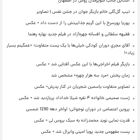
استایل جالب سوپرمدل روس در اصفهان
آتش اختلاف در اینستاگرام؛ تمجید از حردانی به
تیپ گل‌گلی خانم بازیگر جوان در جشن نفس | تصاویر
مذاق رضاییان خوش نیامد+عکس
پوریا پورسرخ با این گریم جذابیتش را از دست داد + عکس
۲۲ ساعت پیش
فقیهه سلطانی و افسانه چهره‌آزاد در فیلم جدید بهاره رهنما
پروین اعتصامی در دوران نوجوانی؛ اواخر دهه
۱۲۹۰ شمسی
آقای مجریِ دوران کودکی خیلی‌ها با یک پست متفاوت؛ «غمگینم بسیار
زیاد»!
۲۲ ساعت پیش
بازیگر فیلم اخراجی‌ها با این عکس آفتابی شد + عکس
قدرت‌نمایی نظامی چین؛ بمب‌افکن حامل موشک
هسته‌ای در آسمان ظاهر شد
زمان پخش «مرد سه هزار چهره» مشخص شد
تصاویر متفاوت یاسمین شجریان در کنار پدرش+ عکس
۲۳ ساعت پیش
رونالدو از گنجینه خودروهای لوکسش رونمایی
ژست صمیمی خانواده ۴ نفره شیلا خداداد پربازدید شد + عکس
کرد
پروین اعتصامی در دوران نوجوانی؛ اواخر دهه 1290 شمسی
قدرت نمایی نوید محمدزاده به سبک بروس لی + عکس
پست مفهومی جدید پویا امینی وایرال شد + عکس