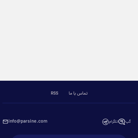
تماس با ما
RSS
info@parsine.com
گپ
تلگرام