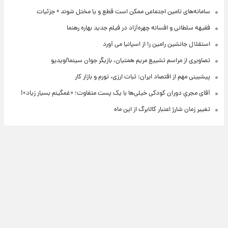
سامانه‌های تامین اجتماعی ممکن است قطع و یا مختل شوند + جزئیات
فقیهه سلطانی و افسانه چهره‌آزاد در فیلم جدید بهاره رهنما
استقلال جانشین رامین را از اسپانیا می آورد
تصاویری از مراسم تشییع مریم همتیان، بازیگر جوان سینما/ویدیو
پیشبینی مهم از اقتصاد ایران: ثبات ارزی، تورم و بازار کار
آقای مجریِ دوران کودکی خیلی‌ها با یک پست متفاوت؛ «غمگینم بسیار زیاد»!
تغییر زمان شارژ اعتبار کالابرگ از این ماه