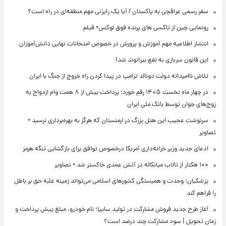
سفر رسمی عراقچی به پاکستان / آیا یک رایزنی مهم منطقه‌ای در راه است؟
رونمایی چین از تاکسی های پرنده فوق لوکس+ فیلم
انتشار اطلاعیه مهم آموزش و پرورش در خصوص امتحانات نهایی دانش‌آموزان
این قانون سربازی به نفع بیرانوند شد!
تلاش ناامیدانه‌ دولت دونالد ترامپ در پیدا کردن راه خروج از جنگ با ایران
در چهار ماه نخست ۱۴۰۵ رقم خورد؛ پرداخت بیش از ۸ همت وام ازدواج به
زوج‌های جوان توسط بانک ملی ایران
سرنوشت عجیب این هتل بزرگ در ارمنستان که هرگز به بهره‌برداری نرسید +
تصاویر
ادعای جدید وزیر خزانه‌داری آمریکا درخصوص توافق برای بازگشایی تنگه هرمز
۱۰۰ هکتار از تالاب میانکاله در آتش عمدی خاکستر شد + تصاویر
پزشکیان: وحدت و همبستگی کشورهای اسلامی می‌تواند زمینه غلبه حق بر باطل
را فراهم کند
آغاز طرح جدید فروش مشارکت در تولید سایپا؛ نام خودرو، مبلغ پیش پرداخت و
زمان تحویل | سود مشارکت چند درصد است؟