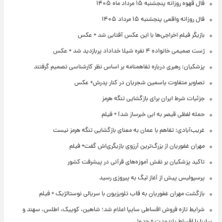
فال قهوه روزانه پنجشنبه ۱۵ مرداد ماه ۱۴۰۵
فال روزانه واقعی پنجشنبه ۱۵ مرداد ۱۴۰۵
بازیگر فیلم اخراجی‌ها با این عکس آفتابی شد + عکس
ژست صمیمی خانواده ۴ نفره شیلا خداداد پربازدید شد + عکس
پزشکیان: رهبری درباره تفاهمنامه بر اساس نظر کارشناسی تصمیم گرفتند
تصاویر متفاوت یاسمین شجریان در کنار پدرش+ عکس
جزئیات شرط ایران برای بازگشایی تنگه هرمز
حمله لفظی قیصر به ابی خبرساز شد! + فیلم
غریب‌آبادی: تفاهم با عمان به معنای بازگشایی تنگه هرمز نیست
مهران غفوریان از بزرگ‌ترین آرزوی بازیگری‌اش گفت+ فیلم
تاکید پزشکیان بر نقش آموزه‌های قرآنی در پیشرفت کشور
پرسپولیس پیش از آغاز لیگ به پیروزی رسید
بازگشت مهران غفوریان به قاب تلویزیون با سریالی نوستالژیک + فیلم
شرایط تازه فروش اقساطی سایپا اعلام شد؛ شاهین، کوییک، اطلس، سهند و
ساینا با اقساط بلندمدت + جدول